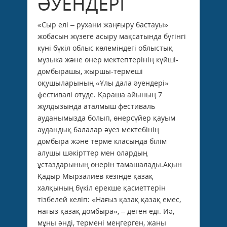
ӘУЕНДЕРІ
«Сыр елі – рухани жаңғыру бастауы»
жобасын жүзеге асыру мақсатында бүгінгі
күні бүкіл облыс көлеміндегі облыстық
музыка және өнер мектептерінің күйші-
домбырашы, жыршы-термеші
оқушыларының «Ұлы дала әуендері»
фестивалі өтуде. Қараша айының 7
жұлдызында аталмыш фестиваль
ауданымызда болып, өнерсүйер қауым
аудандық балалар әуез мектебінің
домбыра және терме класында білім
алушы шәкірттер мен олардың
ұстаздарының өнерін тамашалады.Ақын
Қадыр Мырзалиев кезінде қазақ
халқының бүкіл ерекше қасиеттерін
тізбелей келіп: «Нағыз қазақ қазақ емес,
нағыз қазақ домбыра», – деген еді. Иә,
мұны әнді, термені меңгерген, жаны