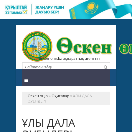
Osken-onir.kz ақпараттық агенттігі
Өскен өңір
»
Оқиғалар
» ҰЛЫ ДАЛА
ӘУЕНДЕРІ
ҰЛЫ ДАЛА