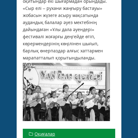
оқитындар екі шығармадан орындады.
«Сыр елі – рухани жаңғыру бастауы»
жобасын жүзеге асыру мақсатында
аудандық балалар әуез мектебінің
дайындаған «Ұлы дала әуендері»
фестивалі жоғарғы деңгейде өтіп,
көрермендерінің көңілінен шығып,
барлық өнерпаздар алғыс хаттармен
марапатталып қорытындыланды.
Оқиғалар