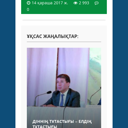
14 қараша 2017 ж.
2 993
0
ҰҚСАС ЖАҢАЛЫҚТАР:
ДІННІҢ ТҰТАСТЫҒЫ – ЕЛДІҢ
ТҰТАСТЫҒЫ