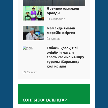
Өрендер олжамен
оралды
Оқиғалар
мамандығымен
мерейін өсірген
Қоғам
Елбасы қазақ тілі
әліпбиін латын
графикасына көшіру
туралы Жарлыққа
қол қойды
Саясат
Пікір қалдыру
СОҢҒЫ ЖАҢАЛЫҚТАР