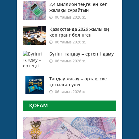
2,4 миллион теңге: ең көп
жалақы сұрайтын
06 тамыз 2026 ж.
Қазақстанда 2026 жылы ең
көп грант бөлінген
06 тамыз 2026 ж.
Бүгінгі таңдау – ертеңгі даму
06 тамыз 2026 ж.
Таңдау жасау – ортақ іске
қосылған үлес
06 тамыз 2026 ж.
ҚОҒАМ