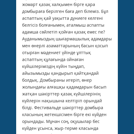
жомарт қазақ халқымен бірге қара
домбыраға берілген баға деп білеміз. Бұл
аспаптың қай уақытта дүниеге келгені
белгісіз болғанымен, аталмыш аспапты
адамша сөйлетіп қойған қазақ емес пе?
Ауданымыздың шығармашылық адамдары
мен өнерлі азаматтарының басын қосып
отырған мәдениет үйінде ұлттық
аспаптың құлағында ойнаған
күйшілеріміздің күйін тыңдап,
айызымызды қандырып қайтқандай
болдық. Домбыраны игеріп, өнер
жолындағы алғашқы қадамдарын басып
жатқан шәкірттер қазақ күйшілерінің
күйлерін нақышына келтіріп орындай
білді. Фестивальде шәкірттер домбыра
класының жетекшісімен бірге екі күйден
орындады. Мұнан соң, оқушылар бес
күйден ұсынса, жыр-терме класында