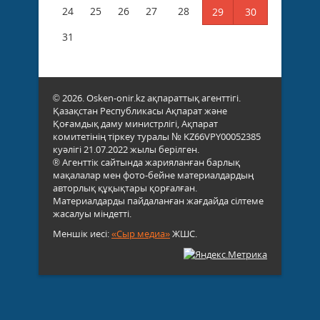
24
25
26
27
28
29
30
31
© 2026. Osken-onir.kz ақпараттық агенттігі.
Қазақстан Республикасы Ақпарат және
Қоғамдық даму министрлігі, Ақпарат
комитетінің тіркеу туралы № KZ66VPY00052385
куәлігі 21.07.2022 жылы берілген.
® Агенттік сайтында жарияланған барлық
мақалалар мен фото-бейне материалдардың
авторлық құқықтары қорғалған.
Материалдарды пайдаланған жағдайда сілтеме
жасалуы міндетті.
Меншік иесі:
«Сыр медиа»
ЖШС.