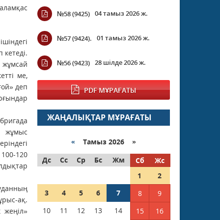
аламқас
04 тамыз 2026 ж.
№58 (9425)
01 тамыз 2026 ж.
№57 (9424).
ішіндегі
 кетеді.
28 шілде 2026 ж.
№56 (9423)
п жұмсай
етті ме,
ғой» деп
PDF МҰРАҒАТЫ
ұрғындар
ЖАҢАЛЫҚТАР МҰРАҒАТЫ
 бригада
е жұмыс
«
Тамыз 2026 »
еріндегі
100-120
Дс
Сс
Ср
Бс
Жм
Сб
Жс
лдықтар
1
2
ауданның
3
4
5
6
7
8
9
ұрыс-ақ.
10
11
12
13
14
 жеңіл»
15
16