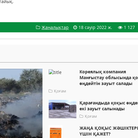
стайық.
Жаңалықтар
18 сәуір 2022 ж.
1 127
Кореялық компания
Манғыстау облысында қ
өңдейтін зауыт салады
Қоғам
Қарағандыда қоқыс өңде
екі зауыт салынады
Қоғам
ЖАҢА ҚОҚЫС ЖӘШІКТЕРІ
ҮШІН ҚАЖЕТ?