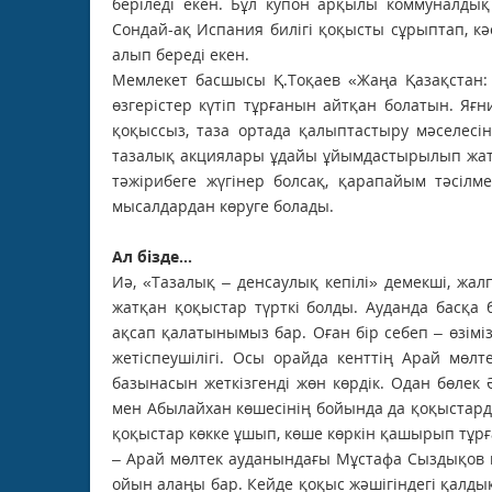
беріледі екен. Бұл купон арқылы коммуналдық
Сондай-ақ Испания билігі қоқысты сұрыптап, кә
алып береді екен.
Мемлекет басшысы Қ.Тоқаев «Жаңа Қазақстан:
өзгерістер күтіп тұрғанын айтқан болатын. Я
қоқыссыз, таза ортада қалыптастыру мәселесі
тазалық акциялары ұдайы ұйымдастырылып жатқа
тәжірибеге жүгінер болсақ, қарапайым тәсілм
мысалдардан көруге болады.
Ал бізде...
Иә, «Тазалық – денсаулық кепілі» демекші, жа
жатқан қоқыстар түрткі болды. Ауданда басқа
ақсап қалатынымыз бар. Оған бір себеп – өзімі
жетіспеушілігі. Осы орайда кенттің Арай мө
базынасын жеткізгенді жөн көрдік. Одан бөлек
мен Абылайхан көшесінің бойында да қоқыстар
қоқыстар көкке ұшып, көше көркін қашырып тұрғ
– Арай мөлтек ауданындағы Мұстафа Сыздықов к
ойын алаңы бар. Кейде қоқыс жәшігіндегі қалды