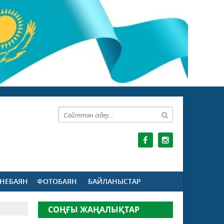
НЕБАЯН
ФОТОБАЯН
БАЙЛАНЫСТАР
СОҢҒЫ ЖАҢАЛЫҚТАР