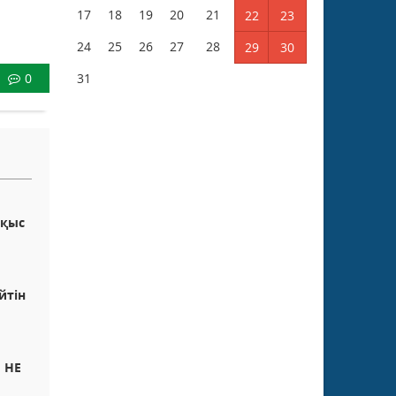
17
18
19
20
21
22
23
24
25
26
27
28
29
30
0
31
оқыс
йтін
 НЕ