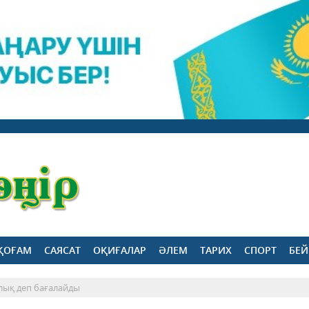
ҚОҒАМ
САЯСАТ
ОҚИҒАЛАР
ӘЛЕМ
ТАРИХ
СПОРТ
БЕЙ
лық деп бағалайды