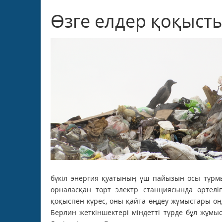
Өзге елдер қоқыст
бүкіл энергия қуатының үш пайызын осы тұрм
орналасқан төрт электр станциясында өртелі
қоқыспен күрес, оны қайта өңдеу жұмыстары оң
Берлин жеткіншектері міндетті түрде бұл жұмы