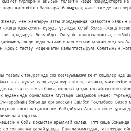
 қызмет түрлерінің ақысын төлейтін кезде жеңілдіктерге ие
сіпорынға өткізген балаларға балмұздақ және өзге де тәттілер
 Жаңару мен жаңғыру» атты Жолдауында Қазақстан халқын к
ғни «Жаңа Қазақстан» құруды ұсынды. Олай болса «Жаңа Қаза
н шет қалдыруға болмайды. Ол үшін жалпыхалықтық сенбілік
нымен, әлі де оңды нәтижеге қол жеткізе қойған жоқпыз. Ал
ен қоқыс тас­тау мәдениетін қалыптастыруға болатынын жоғ
лпы тазалық төңірегінде сөз қозғауымызға кент көшелерінде
 бағыттағы жұмыс қарқынды жүргенімен, тазалық мәселесіне 
здің салғырттығымыз болса, екіншісі қоқыс тастайтын контейн
лтек ауданында орналасқан Мұстафа Сыздықов көшесі тұрғын
 Әл-Фарабидің бойында орналасқан Әділбек Тоқтыбаев, Базар
дың шашылып жатқанын жиі байқаймыз. Аталған көше тұрғынд
анын алға тартты.
өшесінің бойы қоқыстан арылмай келеді. Тіпті көше бойында
қтар сол алаңға қарай ұшады. Балаларымыздың таза жерде ойн