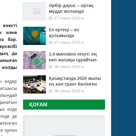
Әрбір дауыс – ортақ
мүдде жолында
07 тамыз 2026 ж.
 өзекті
Ел ертеңі – өз
н және
қолымызда
а бар.
07 тамыз 2026 ж.
кәсібі
дың да
2,4 миллион теңге: ең
көп жалақы сұрайтын
дамыған
06 тамыз 2026 ж.
 жолды
Қазақстанда 2026 жылы
н елдер
ең көп грант бөлінген
асшысы
06 тамыз 2026 ж.
олындай
лданатын
ҚОҒАМ
ыс елде
інде де
өткізген
ге купон