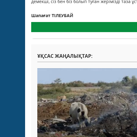
демекші, сіз бен біз болып туған жерімізді таза ұ
Шапағат ТІЛЕУБАЙ
ҰҚСАС ЖАҢАЛЫҚТАР: