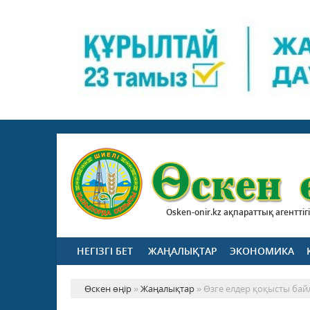
Osken-onir.kz ақпараттық агенттігі
НЕГІЗГІ БЕТ
ЖАҢАЛЫҚТАР
ЭКОНОМИКА
Өскен өңір
»
Жаңалықтар
» Өзге елдер қоқысты бай