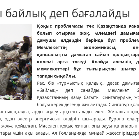
ы байлық деп бағалайды
Қоқыс проблемасы тек Қазақстанда ғана
болып отырған жоқ. Әлемдегі дамыға
дамушы елдердің бәрінде бұл проблем
Мемлекеттің экономикасы, өнер
қаншалықты дамыған сайын қалдықтар
көлемі арта түседі. Алайда әлемнің 
мемлекеттері бұл тығырықтан шығар
тапқан сыңайлы.
Рас, біз «тұрмыстық қалдық» десек дамыға
«байлық» деп санайды. Мемлекет б
Қазақстанның даму бағыты Сингапурдың ж
болуы керек дегенді жиі айтады. Сингапур қо
ыстық қалдықтарды өңдеу арқылы алады екен. Жиналған қоқ
п, одан электр энергиясын өндіріп шығарады. Еуропа елдер
 жолға қойылған. Мәселен, қоқыс жинап, оны зауытқа апарып 
стары үшін ақы алады. Ал Голландияда мұндай жасөспірімдер