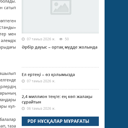
 болады.
ін сатып
өптеген
қстанды»
тер мен
07 тамыз 2026 ж.
50
 әлемдік
арыдағы
Әрбір дауыс – ортақ мүдде жолында
 шашылып
Ел ертеңі – өз қолымызда
келгенде
07 тамыз 2026 ж.
ерлердің
дарының
2,4 миллион теңге: ең көп жалақы
 маңдары
сұрайтын
ары күл-
06 тамыз 2026 ж.
 балалар
PDF НҰСҚАЛАР МҰРАҒАТЫ
ап, таза