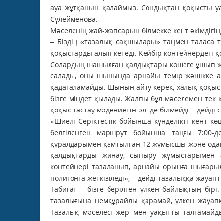
ауа жұтқанын қалаймыз. Сондықтан қоқысты у
Сүлейменова.
Мәселенің жай-жапсарын білмекке кент әкімдігін
– Біздің «тазалық сақшылары» таңмен таласа тұ
қоқыстарды алып кетеді. Кейбір контейнердегі 
Солардың шашылған қалдықтары көшеге ұшып жат
салады, оны шынында арнайы темір жәшікке ал
қадағаламайды. Шынын айту керек, халық қоқыс
бізге міндет қылады. Жалпы бұл мәселемен тек 
қоқыс тастау мәдениетін әлі де білмейді – дейді
«Шиелі Серіктестік бойынша күнделікті кент кө
белгіленген маршрут бойынша таңғы 7:00-
құралдарымен қамтылған 12 жұмысшы және одан
қалдықтарды жинау, сыпыру жұмыстарымен а
контейнері тазаланып, арнайы орынға шығарыл
полигонға жеткізіледі», – дейді тазалыққа жауап
Табиғат – бізге берілген үлкен байлықтың бірі
тазалығына немқұрайлы қарамай, үлкен жауапке
Тазалық мәселесі жер мен уақытты талғамайды