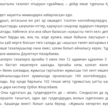
ақытылы тазалап отыруын сұраймыз, – дейді көше тұрғыны Қ
дегі жауапты мамандарға хабарласқан едік.
рып, аптасына екі рет әр көшедегі тізілген контейнерлердің 
қоқыстарды қаңғыған иттер, қараусыз сиырлар аударып-төңкеріп
ады. Көбінесе ата-ана ойын баласын «қоқысты төгіп кел» де
ып барды ма, жоқ па, әлде аулаға, көше бойына лақтырып к
ты қай жерге болсын төге салады да «ақысын төлеп жатырмыз 
көше тазалаушылар ғана емес, қоғам болып айналысу керек. Т
 сала маманы Дәулеткүл Назарбаева.
шелерін тазалауға арнайы 5 көлік пен 12 адамнан құралған 3
ден бастап көшелерге шығады. Арнайы киім, қолғап жән
 бөлек қоғамдық жұмысқа тартылған жұмысшы топ кент көшел
йналысады.Кент аумағында орналасқан 169 контейнердің 
ады. Бір күнде барлығы 102 текше метр тұрмыстық қатты қа
ты дара кәсіпкер Ербол Жеңсікбаев.
. Оны құртатын да, гүлдендіретін де – өзіміз. Сондықтан да 
ршілік танытып, одан әрі гүлдендірудің жолын іздегеніміз д
. Қашанда өзекті болып қала береді. «Жұмыла көтерген жүк