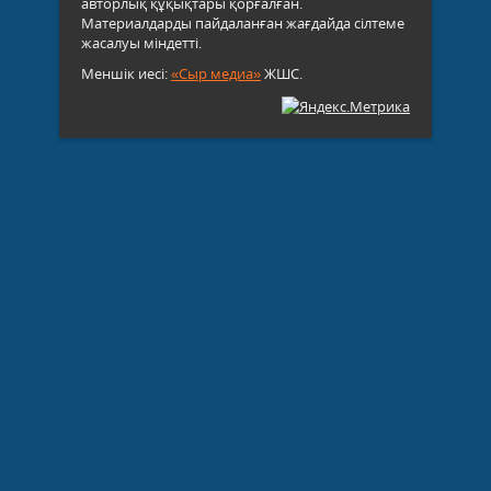
авторлық құқықтары қорғалған.
Материалдарды пайдаланған жағдайда сілтеме
жасалуы міндетті.
Меншік иесі:
«Сыр медиа»
ЖШС.