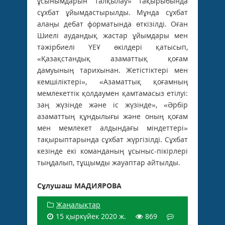
ұсынымдарын талқылау» тақырыбында
сұхбат ұйымдастырылды. Мұнда сұхбат
алаңы дебат форматында өткізілді. Оған
Шиелі аудандық жастар ұйымдары мен
тәжірбиелі ҮЕҰ өкілдері қатысып,
«Қазақстандық азаматтық қоғам
дамуының тарихынан. Жетістіктері мен
кемшіліктері», «Азаматтық қоғамның
мемлекеттік қолдаумен қамтамасыз етілуі:
заң жүзінде және іс жүзінде», «Әрбір
азаматтың құндылығы және оның қоғам
мен мемлекет алдындағы міндеттері»
тақырыптарында сұхбат жүргізілді. Сұхбат
кезінде екі команданың ұсыныс-пікірлері
тыңдалып, тұщымды жауаптар айтылды.
Сұлушаш МАДИЯРОВА
Жаңалықтар
15 қыркүйек 2020 ж.
869