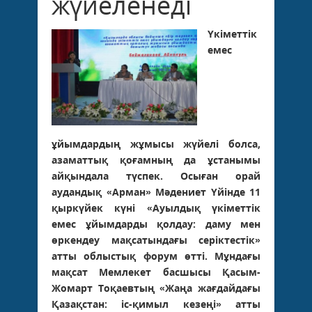
жүйеленеді
Үкіметтік
емес
ұйымдардың жұмысы жүйелі болса,
азаматтық қоғамның да ұстанымы
айқындала түспек. Осыған орай
аудандық «Арман» Мәдениет Үйінде 11
қыркүйек күні «Ауылдық үкіметтік
емес ұйымдарды қолдау: даму мен
өркендеу мақсатындағы серіктестік»
атты облыстық форум өтті. Мұндағы
мақсат Мемлекет басшысы Қасым-
Жомарт Тоқаевтың «Жаңа жағдайдағы
Қазақстан: іс-қимыл кезеңі» атты