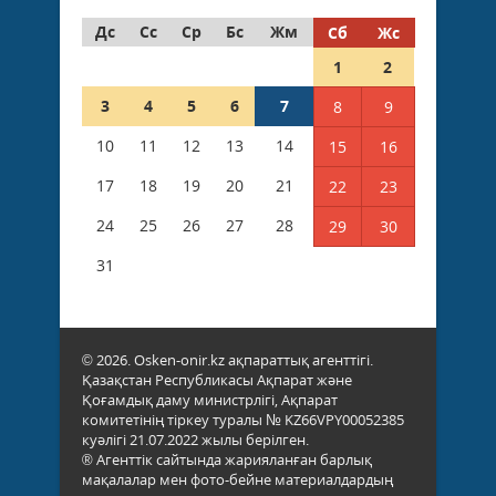
Дс
Сс
Ср
Бс
Жм
Сб
Жс
1
2
3
4
5
6
7
8
9
10
11
12
13
14
15
16
17
18
19
20
21
22
23
24
25
26
27
28
29
30
31
© 2026. Osken-onir.kz ақпараттық агенттігі.
Қазақстан Республикасы Ақпарат және
Қоғамдық даму министрлігі, Ақпарат
комитетінің тіркеу туралы № KZ66VPY00052385
куәлігі 21.07.2022 жылы берілген.
® Агенттік сайтында жарияланған барлық
мақалалар мен фото-бейне материалдардың