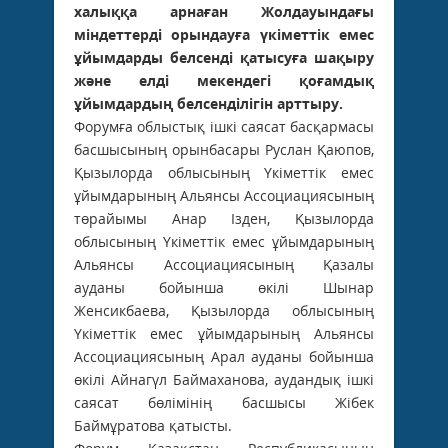
халыққа арнаған Жолдауындағы
міндеттерді орындауға үкіметтік емес
ұйымдарды белсенді қатысуға шақыру
және елді мекендегі қоғамдық
ұйымдардың белсенділігін арттыру.
Форумға облыстық ішкі саясат басқармасы
басшысының орынбасары Руслан Қаюпов,
Қызылорда облысының Үкіметтік емес
ұйымдарының Альянсы Ассоциациясының
төрайымы Анар Ізден, Қызылорда
облысының Үкіметтік емес ұйымдарының
Альянсы Ассоциациясының Қазалы
ауданы бойынша өкілі Шынар
Женсикбаева, Қызылорда облысының
Үкіметтік емес ұйымдарының Альянсы
Ассоциациясының Арал ауданы бойынша
өкілі Айнагүл Баймаханова, аудандық ішкі
саясат бөлімінің басшысы Жібек
Баймұратова қатысты.