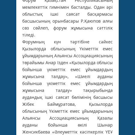
Форум Қазақстан Республикасының
мемлекеттік гимнімен басталды. Одан әрі
облыстық ішкі саясат басқармасы
басшысының орынбасары Р.Қаюпов алғы
сөз сөйлеп, форум жұмысына сәттілік
тіледі.
Форумның күн тәртібіне сәйкес
Қызылорда облысының Үкіметтік емес
ұйымдарының Альянсы Ассоциациясының
төрайымы Анар Ізден «Қызылорда облысы
бойынша үкіметтік емес ұйымдардың
жұмысына талдау», «Шиелі ауданы
бойынша үкіметтік емес ұйымдардың
жұмысына талдау» тақырыбында
аудандық ішкі саясат бөлімінің басшысы
Жібек Баймұратова, Қызылорда
облысының Үкіметтік емес ұйымдарының
Альянсы Ассоциациясының Қазалы
ауданы бойынша өкілі Шынар
Женсикбаева «Әлеуметтік кәсіпкерлік ҮЕҰ