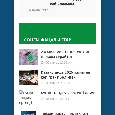
қабылдайды
Жаңалықтар
Пікір қалдыру
СОҢҒЫ ЖАҢАЛЫҚТАР
2,4 миллион теңге: ең көп
жалақы сұрайтын
06 тамыз 2026 ж.
Қазақстанда 2026 жылы ең
көп грант бөлінген
06 тамыз 2026 ж.
Бүгінгі таңдау – ертеңгі даму
06 тамыз 2026 ж.
Таңдау жасау – ортақ іске