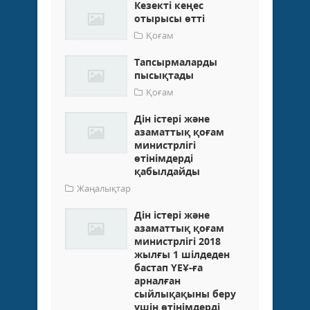
Кезекті кеңес
отырысы өтті
Қоғам
Тапсырмаларды
пысықтады
Қоғам
Дін істері және
азаматтық қоғам
министрлігі
өтінімдерді
қабылдайды
Жаңалықтар
Дін істері және
азаматтық қоғам
министрлігі 2018
жылғы 1 шілдеден
бастап ҮЕҰ-ға
арналған
сыйлықақыны беру
үшін өтінімдерді