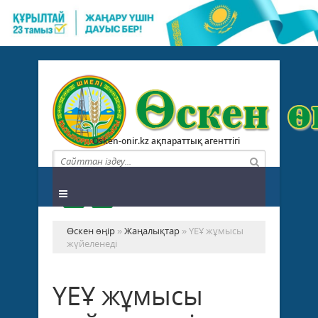
Osken-onir.kz ақпараттық агенттігі
Өскен өңір
»
Жаңалықтар
» ҮЕҰ жұмысы
жүйеленеді
ҮЕҰ жұмысы