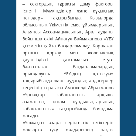
– сектордың тұрақты даму факторы
іспетті. Мүмкіндіктер және құқықтық
негіздер» тақырыбында, Қызылорда
облысының Үкіметтік емес ұйымдарының
Альянсы Ассоциациясының Арал ауданы
бойынша өкілі Айнагүл ­Баймаханова «ҮЕҰ
қызметін қайта бағдарламалау. Қоршаған
ортаны қорғау мен экологиялық
қауіпсіздікті қамтамасыз етуге
бағытталған бағдарламалардың
орындалуына ҮЕҰ-дың қатысуы»
тақырыбында және аудандық ардагерлер
кеңесінің төрағасы Аманкелді Абрахманов
«Ұрпақтар сабақтастығы арқылы
азаматтық қоғам құндылықтарының
сабақтастығы» тақырыбында баяндама
жасады.
«Үшжақты өзара серіктестік тетіктерін
жақсарта түсу жолдарының нақты