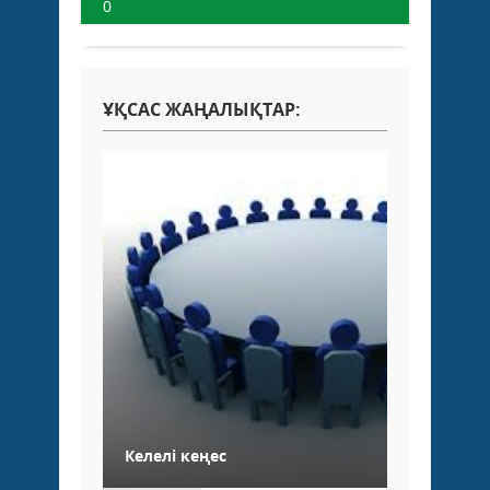
0
ҰҚСАС ЖАҢАЛЫҚТАР:
Келелі кеңес