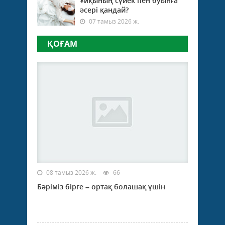
Ұйқының сүйек пен буынға
әсері қандай?
07 тамыз 2026 ж.
ҚОҒАМ
08 тамыз 2026 ж.
66
Бәріміз бірге – ортақ болашақ үшін