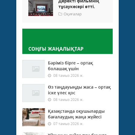
Деректі фильмнің
тұсаукесері өтті.
Оқиғалар
Пікір қалдыру
СОҢҒЫ ЖАҢАЛЫҚТАР
Бәріміз бірге – ортақ
болашақ үшін
08 тамыз 2026 ж.
Өз таңдауыңды жаса – ортақ
іске үлес қос
08 тамыз 2026 ж.
Қазақстанда оқушыларды
бағалаудың жаңа жүйесі
07 тамыз 2026 ж.