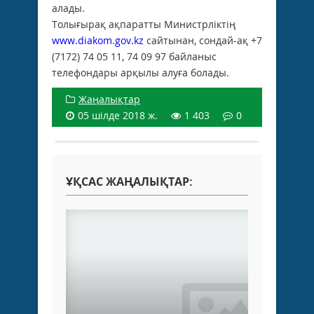
алады.
Толығырақ ақпаратты Министрліктің
www.diakom.gov.kz
сайтынан, сондай-ақ +7
(7172) 74 05 11, 74 09 97 байланыс
телефондары арқылы алуға болады.
Жаңалықтар
05 шілде 2018 ж.
1 403
0
ҰҚСАС ЖАҢАЛЫҚТАР: