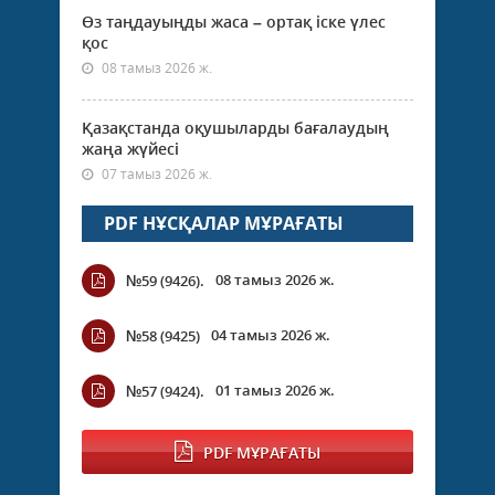
Өз таңдауыңды жаса – ортақ іске үлес
қос
08 тамыз 2026 ж.
Қазақстанда оқушыларды бағалаудың
жаңа жүйесі
07 тамыз 2026 ж.
PDF НҰСҚАЛАР МҰРАҒАТЫ
08 тамыз 2026 ж.
№59 (9426).
04 тамыз 2026 ж.
№58 (9425)
01 тамыз 2026 ж.
№57 (9424).
PDF МҰРАҒАТЫ