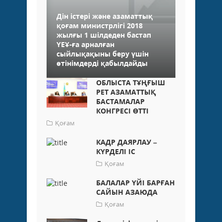
Дін істері және азаматтық
қоғам министрлігі 2018
жылғы 1 шілдеден бастап
ҮЕҰ-ға арналған
сыйлықақыны беру үшін
өтінімдерді қабылдайды
ОБЛЫСТА ТҰҢҒЫШ
РЕТ АЗАМАТТЫҚ
БАСТАМАЛАР
КОНГРЕСІ ӨТТІ
Қоғам
КАДР ДАЯРЛАУ –
КҮРДЕЛІ ІС
Қоғам
БАЛАЛАР ҮЙІ БАРҒАН
САЙЫН АЗАЮДА
Қоғам