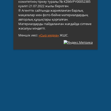
комитетінің тіркеу туралы № KZ66VPY00052385
куәлігі 21.07.2022 жылы берілген.
® Агенттік сайтында жарияланған барлық
мақалалар мен фото-бейне материалдардың
авторлық құқықтары қорғалған.
Материалдарды пайдаланған жағдайда сілтеме
жасалуы міндетті.
Меншік иесі:
«Сыр медиа»
ЖШС.