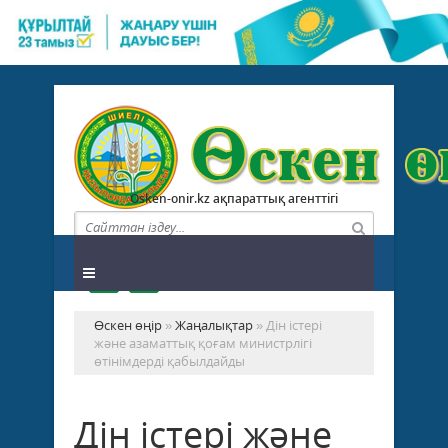
Osken-onir.kz ақпараттық агенттігі
Өскен өңір
»
Жаңалықтар
» Дін істері
және азаматтық қоғам министрлігі
өтінімдерді қабылдайды
Дін істері және