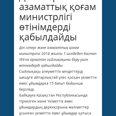
азаматтық қоғам
министрлігі
өтінімдерді
қабылдайды
Дін істері және азаматтық қоғам
министрлігі 2018 жылғы 1 шілдеден бастап
ҮЕҰ-ға арналған сыйлықақыны беру үшін
өтінімдерді қабылдайды
Сыйлықақы әлеуметтік міндеттерді
шешуге айтарлықтай үлес қосқан үкіметтік
емес ұйымдарға 15 бағыт бойынша
беріледі.
Байқауға Қазақстан Республикасында
тіркелген және Үкіметтік емес
ұйымдардың дерекқорына мәліметтер
ұсынған үкіметтік емес ұйымдар қатыса