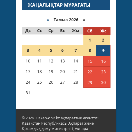
ЖАҢАЛЫҚТАР МҰРАҒАТЫ
«
Тамыз 2026 »
Дс
Сс
Ср
Бс
Жм
Сб
Жс
1
2
3
4
5
6
7
8
9
10
11
12
13
14
15
16
17
18
19
20
21
22
23
24
25
26
27
28
29
30
31
© 2026. Osken-onir.kz ақпараттық агенттігі.
Қазақстан Республикасы Ақпарат және
Қоғамдық даму министрлігі, Ақпарат