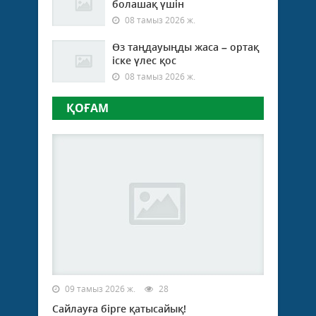
болашақ үшін
08 тамыз 2026 ж.
Өз таңдауыңды жаса – ортақ
іске үлес қос
08 тамыз 2026 ж.
ҚОҒАМ
09 тамыз 2026 ж.
28
Сайлауға бірге қатысайық!