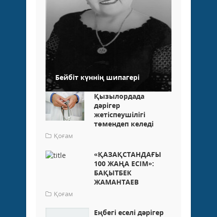
Бейбіт күннің шипагері
Қызылордада
дәрігер
жетіспеушілігі
төмендеп келеді
Қоғам
«ҚАЗАҚСТАНДАҒЫ
100 ЖАҢА ЕСІМ»:
БАҚЫТБЕК
ЖАМАНТАЕВ
Қоғам
Еңбегі еселі дәрігер