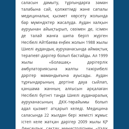
саласын дамыту, тұрғындарға заман
талабына сай, қолжетімді және сапалы
медициналық қызмет көрсету жолында
бар мүміндіктер жасалуда. Аудан халқын
ауруынан айықтырып, сөзімен де, ісімен
де талай жанға шипа беріп жүрген
Несібелі Айтбаева еңбек жолын 1988 жылы
Шиелі аудандық ауруханасында аймақтық
терапевт-дәрігер болып бастайды. Ал 1999
жылы «Болашақ» дәрігерлік
амбулаториясына жалпы тәжірибелі
дәрігер мамандығына ауысады. Аудан
тұрғындарының дертіне дауа сыйлап,
қаншама жанның алғысын арқалаған
Несібелі бүгінгі таңда Шиелі ауданаралық
ауруханасының ДКК-төрайымы болып
адал қызмет атқарып келеді. Медицина
саласында 22 жылдан бері жемісті жұмыс
істеп келе жатқан дәрігер 2009 жылы ҚР
Денсаулық сақтау министрлігінен «Үздік