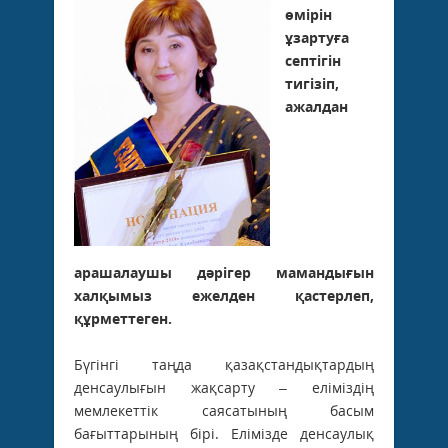
өмірін
ұзартуға
септігін
тигізіп,
ажалдан
арашалаушы дәрігер мамандығын
халқымыз ежелден қастерлеп,
құрметтеген.
Бүгінгі таңда қазақстандықтардың
денсаулығын жақсарту – еліміздің
мемлекеттік саясатының басым
бағыттарының бірі. Елімізде денсаулық