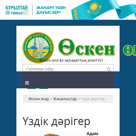
Osken-onir.kz ақпараттық агенттігі
Өскен өңір
»
Жаңалықтар
» Үздік дәрігер
Үздік дәрігер
Адам