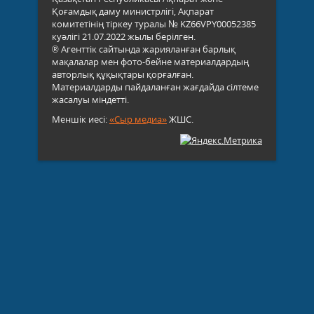
Қоғамдық даму министрлігі, Ақпарат
комитетінің тіркеу туралы № KZ66VPY00052385
куәлігі 21.07.2022 жылы берілген.
® Агенттік сайтында жарияланған барлық
мақалалар мен фото-бейне материалдардың
авторлық құқықтары қорғалған.
Материалдарды пайдаланған жағдайда сілтеме
жасалуы міндетті.
Меншік иесі:
«Сыр медиа»
ЖШС.