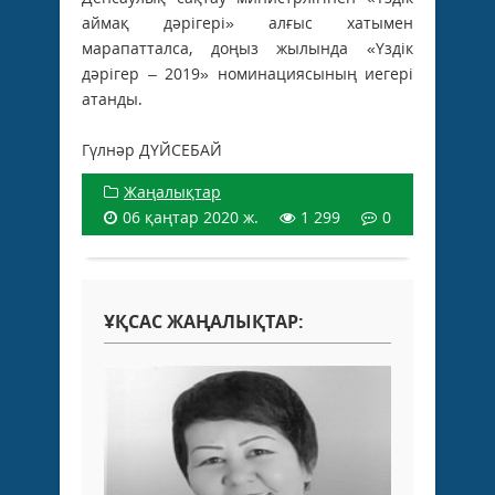
аймақ дәрігері» алғыс хатымен
марапатталса, доңыз жылында «Үздік
дәрігер – 2019» номинациясының иегері
атанды.
Гүлнәр ДҮЙСЕБАЙ
Жаңалықтар
06 қаңтар 2020 ж.
1 299
0
ҰҚСАС ЖАҢАЛЫҚТАР: