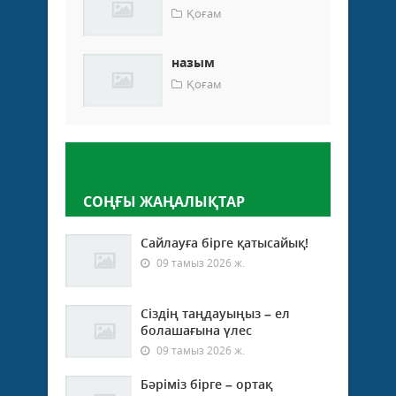
Қоғам
назым
Қоғам
Пікір қалдыру
СОҢҒЫ ЖАҢАЛЫҚТАР
Сайлауға бірге қатысайық!
09 тамыз 2026 ж.
Сіздің таңдауыңыз – ел
болашағына үлес
09 тамыз 2026 ж.
Бәріміз бірге – ортақ