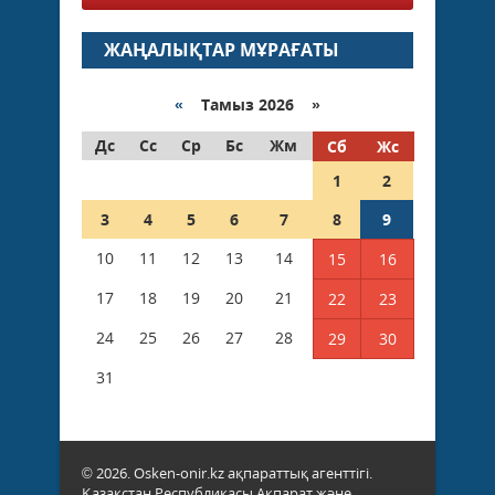
ЖАҢАЛЫҚТАР МҰРАҒАТЫ
«
Тамыз 2026 »
Дс
Сс
Ср
Бс
Жм
Сб
Жс
1
2
3
4
5
6
7
8
9
10
11
12
13
14
15
16
17
18
19
20
21
22
23
24
25
26
27
28
29
30
31
© 2026. Osken-onir.kz ақпараттық агенттігі.
Қазақстан Республикасы Ақпарат және