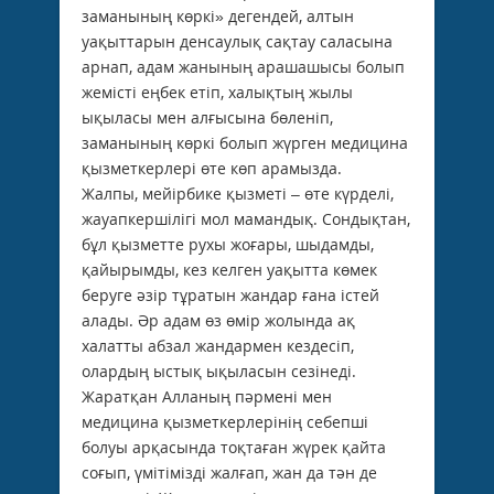
заманының көркі» дегендей, алтын
уақыттарын денсаулық сақтау саласына
арнап, адам жанының арашашысы болып
жемісті еңбек етіп, халықтың жылы
ықыласы мен алғысына бөленіп,
заманының көркі болып жүрген медицина
қызметкерлері өте көп арамызда.
Жалпы, мейірбике қызметі – өте күрделі,
жауапкершілігі мол мамандық. Сондықтан,
бұл қызметте рухы жоғары, шыдамды,
қайырымды, кез келген уақытта көмек
беруге әзір тұратын жандар ғана істей
алады. Әр адам өз өмір жолында ақ
халатты абзал жандармен кездесіп,
олардың ыстық ықыласын сезінеді.
Жаратқан Алланың пәрмені мен
медицина қызметкерлерінің себепші
болуы арқасында тоқтаған жүрек қайта
соғып, үмітімізді жалғап, жан да тән де