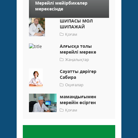
Мерейлі мейірбикелер
мерекесінде
ШИПАСЫ МОЛ
ШИПАЖАЙ
Қоғам
Алғысқа толы
мерейлі мереке
Жаңалықтар
Сауатты дәрігер
Сабира
Оқиғалар
мамандығымен
мерейін өсірген
Қоғам
Пікір қалдыру