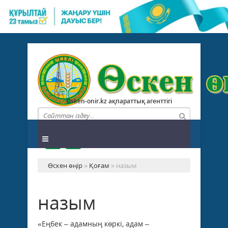
Osken-onir.kz ақпараттық агенттігі
Өскен өңір
»
Қоғам
» назым
назым
«Еңбек – адамның көркі, адам –