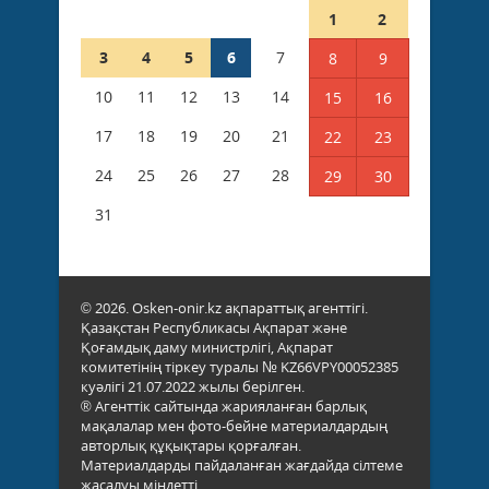
1
2
3
4
5
6
7
8
9
10
11
12
13
14
15
16
17
18
19
20
21
22
23
24
25
26
27
28
29
30
31
© 2026. Osken-onir.kz ақпараттық агенттігі.
Қазақстан Республикасы Ақпарат және
Қоғамдық даму министрлігі, Ақпарат
комитетінің тіркеу туралы № KZ66VPY00052385
куәлігі 21.07.2022 жылы берілген.
® Агенттік сайтында жарияланған барлық
мақалалар мен фото-бейне материалдардың
авторлық құқықтары қорғалған.
Материалдарды пайдаланған жағдайда сілтеме
жасалуы міндетті.