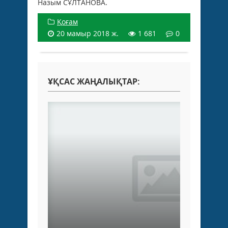
Назым СҰЛТАНОВА.
Қоғам
20 мамыр 2018 ж.
1 681
0
ҰҚСАС ЖАҢАЛЫҚТАР: