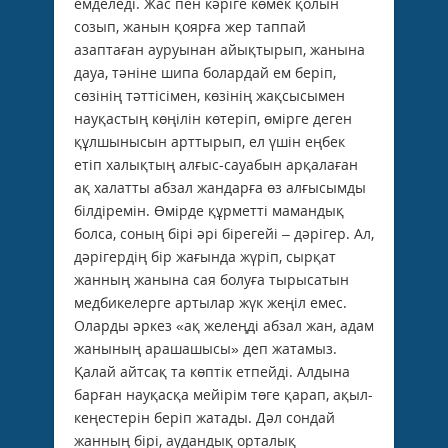
емделеді. Жас пен кәріге көмек қолын
созып, жанын қоярға жер таппай
азаптаған ауруынан айықтырып, жанына
дауа, тәніне шипа болардай ем беріп,
сөзінің тәттісімен, көзінің жақсысымен
науқастың көңілін көтеріп, өмірге деген
құлшынысын арттырып, ел үшін еңбек
етіп халықтың алғыс-сауабын арқалаған
ақ халатты абзал жандарға өз алғысымды
білдіремін. Өмipде құрметті мамандық
болса, соның бірі әрі бірегейі – дәрігер. Ал,
дәрігердің бір жағында жүріп, сырқат
жанның жанына сая болуға тырысатын
медбикелерге артылар жүк жеңіл емес.
Оларды әркез «ақ желеңді абзал жан, адам
жанының арашашысы» деп жатамыз.
Қалай айтсақ та көптік етпейді. Алдына
барған науқасқа мейірім төге қарап, ақыл-
кеңестерін беріп жатады. Дәл сондай
жанның бірі, аудандық орталық