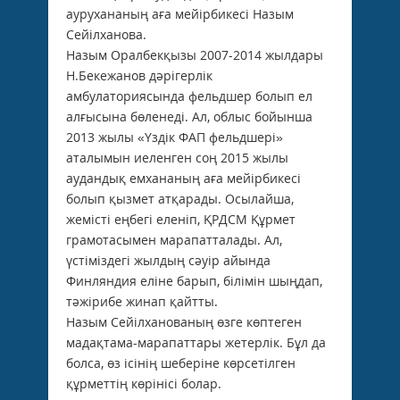
аурухананың аға мейірбикесі Назым
Сейілханова.
Назым Оралбекқызы 2007-2014 жылдары
Н.Бекежанов дәрігерлік
амбулаториясында фельдшер болып ел
алғысына бөленеді. Ал, облыс бойынша
2013 жылы «Үздік ФАП фельдшері»
аталымын иеленген соң 2015 жылы
аудандық емхананың аға мейірбикесі
болып қызмет атқарады. Осылайша,
жемісті еңбегі еленіп, ҚРДСМ Құрмет
грамотасымен марапатталады. Ал,
үстіміздегі жылдың сәуір айында
Финляндия еліне барып, білімін шыңдап,
тәжірибе жинап қайтты.
Назым Сейілханованың өзге көптеген
мадақтама-марапаттары жетерлік. Бұл да
болса, өз ісінің шеберіне көрсетілген
құрметтің көрінісі болар.