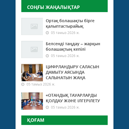
СОҢҒЫ ЖАҢАЛЫҚТАР
Ортақ болашақты бірге
қалыптастырайық
05 тамыз 2026 ж.
Белсенді таңдау – жарқын
болашақтың кепілі
05 тамыз 2026 ж.
ЦИФРЛАНДЫРУ САЛАСЫН
ДАМЫТУ АЯСЫНДА
САЛЫНАТЫН ЖАҢА
05 тамыз 2026 ж.
«ОТАНДЫҚ ТАУАРЛАРДЫ
ҚОЛДАУ ЖӘНЕ ІЛГЕРІЛЕТУ
05 тамыз 2026 ж.
ҚОҒАМ