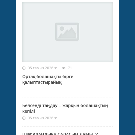
05 тамыз 2026 ж.
71
Ортақ болашақты бірге
қалыптастырайық
Белсенді таңдау – жарқын болашақтың
кепілі
05 тамыз 2026 ж.
ЦИФРЛАНДЫРУ САЛАСЫН ДАМЫТУ