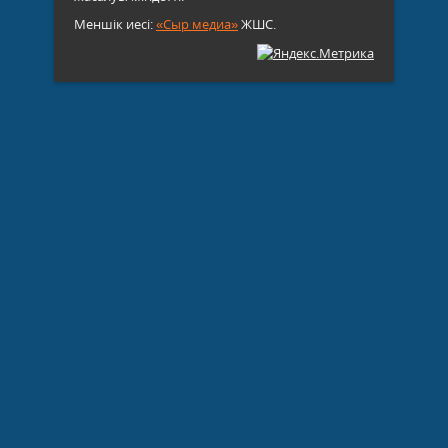
Меншік иесі:
«Сыр медиа»
ЖШС.