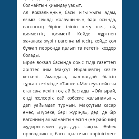
болмайтын қиындау уақыт.
Ал вокзалыңның басы ығы-жығы адам,
өзіміз секілді жолаушының бәрі осында,
вагонның біріне ілініп кету ше.., ой,
қияметтің қияметі! Кейде жұртпен
жағаласа жүріп вагонға мінесің, кейде қол
бұлғап перронда қалып та кететін кездер
болады.
Бірде вокзал басында орыс тілді газеттегі
әріптес інім Мақсұт Ибрашевтің кезіге
кеткені. Амандаса, хал-жағдай білісіп
тұрған кезімізде «Тәшкен-Мәскеу» пойызы
стансаға келіп тоқтай бастады. «Ойпырай,
енді жолсерік қай өзбекке жалынамын»,
деп уайымдап тұрмын. Мақсұтым сасар
емес, «Нұреке, бері жүріңіз», деді де бір
вагонның ашылмайтын есігін (не рабочий)
жұдырығымен дүрс-дүрс соқты. Өзбек
проводниктің басы қылтиып көрінісімен: