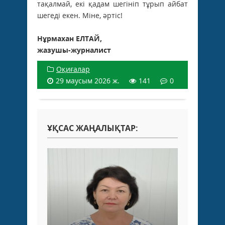
тақалмай, екі қадам шегініп тұрып айбат
шегеді екен. Міне, әртіс!
Нұрмахан ЕЛТАЙ,
жазушы-журналист
Оқиғалар
29 маусым 2026 ж.
141
0
ҰҚСАС ЖАҢАЛЫҚТАР: