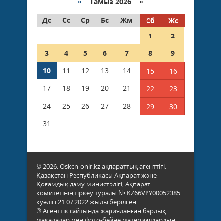
«
Тамыз 2026 »
Дс
Сс
Ср
Бс
Жм
Сб
Жс
1
2
3
4
5
6
7
8
9
10
11
12
13
14
15
16
17
18
19
20
21
22
23
24
25
26
27
28
29
30
31
© 2026. Osken-onir.kz ақпараттық агенттігі.
Қазақстан Республикасы Ақпарат және
Қоғамдық даму министрлігі, Ақпарат
комитетінің тіркеу туралы № KZ66VPY00052385
куәлігі 21.07.2022 жылы берілген.
® Агенттік сайтында жарияланған барлық
мақалалар мен фото-бейне материалдардың