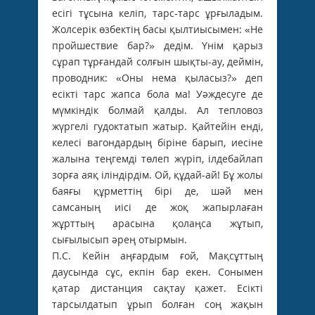
есігі тұсына келіп, тарс-тарс ұрғыладым.
Жолсерік өзбектің басы қылтиысымен: «Не
пройшествие бар?» дедім. Үнім қарыз
сұрап тұрғандай солғын шықты-ау, деймін,
провод­ник: «Оны нема қыласыз?» деп
есікті тарс жапса бола ма! Уәждесуге де
мүмкіндік болмай қалды. Ал тепловоз
жүргелі гудоктатып жатыр. Қайтейін енді,
келесі вагондардың біріне барып, иесіне
жалына теңгемді төлеп жүріп, ілдебайлап
зорға аяқ іліндірдім. Ой, құдай-ай! Бұ жолы
баяғы құрметтің бірі де, шәй мен
самсаның иісі де жоқ жапырлаған
жұрттың арасына қолаңса жұтып,
сығылысып әрең отырмын.
П.С. Кейін аңғардым ғой, Мақсұттың
даусында сұс, екпін бар екен. Сонымен
қатар дистанция сақтау қажет. Есікті
тарсылдатып ұрып болған соң жақын