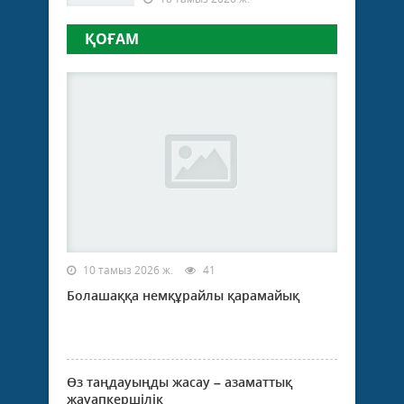
ҚОҒАМ
10 тамыз 2026 ж.
41
Болашаққа немқұрайлы қарамайық
Өз таңдауыңды жасау – азаматтық
жауапкершілік