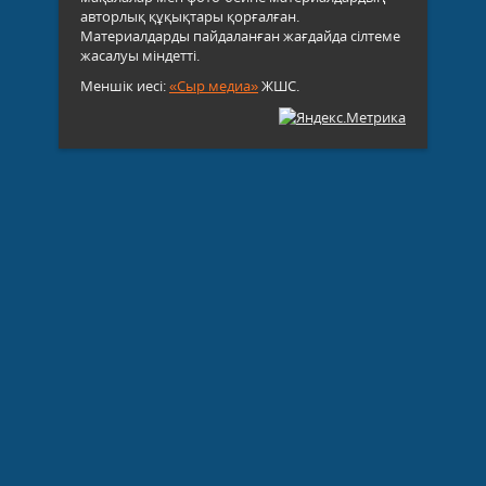
авторлық құқықтары қорғалған.
Материалдарды пайдаланған жағдайда сілтеме
жасалуы міндетті.
Меншік иесі:
«Сыр медиа»
ЖШС.