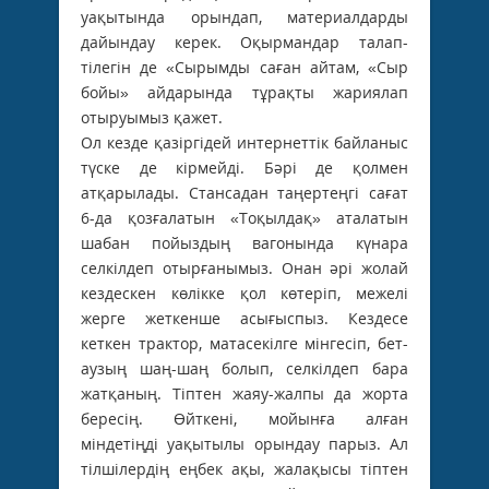
уақытында орындап, материалдарды
дайындау керек. Оқырмандар талап-
тілегін де «Сырымды саған айтам, «Сыр
бойы» айдарында тұрақты жариялап
отыруымыз қажет.
Ол кезде қазіргідей интернеттік байланыс
түске де кірмейді. Бәрі де қолмен
атқарылады. Стансадан таңертеңгі сағат
6-да қозғалатын «Тоқылдақ» аталатын
шабан пойыздың вагонында күнара
селкілдеп отырғанымыз. Онан әрі жолай
кездескен көлікке қол көтеріп, межелі
жерге жеткенше асығыспыз. Кездесе
кеткен трактор, матасекілге мінгесіп, бет-
аузың шаң-шаң болып, селкілдеп бара
жатқаның. Тіптен жаяу-жалпы да жорта
бересің. Өйткені, мойынға алған
міндетіңді уақытылы орындау парыз. Ал
тілшілердің еңбек ақы, жалақысы тіптен