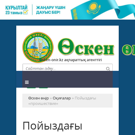
Osken-onir.kz ақпараттық агенттігі
Өскен өңір
»
Оқиғалар
» Пойыздағы
«проишествие»
Пойыздағы