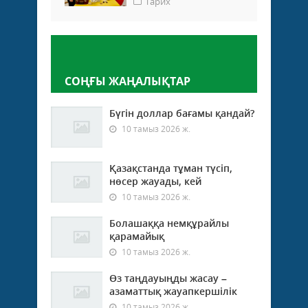
Тарих
Пікір қалдыру
СОҢҒЫ ЖАҢАЛЫҚТАР
Бүгін доллар бағамы қандай?
10 тамыз 2026 ж.
Қазақстанда тұман түсіп,
нөсер жауады, кей
10 тамыз 2026 ж.
Болашаққа немқұрайлы
қарамайық
10 тамыз 2026 ж.
Өз таңдауыңды жасау –
азаматтық жауапкершілік
10 тамыз 2026 ж.