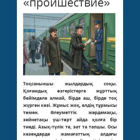
«проишествие»
Тоқсаныншы жылдардың соңы.
Қоғамдық өзгерістерге жұрттың
бейімделе алмай, бірде аш, бірде тоқ
жүрген кезі. Жұмыс жоқ, елдің тұрмысы
төмен. Әлеуметтік жәрдемақы,
зейнетақы үш-төрт айда қолға бір
тиеді. Азық-түлік те, зат та тапшы. Осы
кезеңдерде жамағаттың алдағы