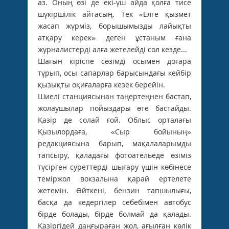
аз. Оның өзі де екі-үш айда қолға тисе
шүкіршілік айтасың. Тек «Елге қызмет
жасап жүрміз, борышымызды лайықты
атқару керек» деген ұстаным ғана
журналистерді алға жетелейді сол кезде...
Шағын кіріспе сөзімді осымен доғара
тұрып, осы сапарлар барысындағы кейбір
қызықты оқиғаларға кезек берейін.
Шиелі станциясынан таңертеңнен бастап,
жолаушылар пойыздары өте бастайды.
Қазір де солай ғой. Облыс орталағы
Қызылордаға, «Сыр бойының»
редакциясына барып, мақалаларымды
тапсыру, қаладағы фотоательеде өзіміз
түсірген суреттерді шығару үшін көбінесе
теміржол вокзалына қарай ертелете
жетемін. Өйткені, бензин тапшылығы,
басқа да кедергілер себебімен автобус
бірде болады, бірде болмай да қалады.
Қазіргідей даңғыраған жол, ағылған көлік