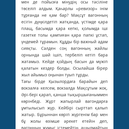
мен де пойызға мінудің осы тәсіліне
төселіп алдым. Қаһарлы «ревизор» інім
тұрғанда не қам бар? Мақсұт вагонның
есігін дүңкілдетіп жатқанда, үстімде қара
плащ, басымда қара кепкі, қолымда іші
газетке толы қампиған қара папкі ұстап,
үндемей тұрамын. Құдды бір важный адам
сияқты. Сәлден соң вагонның жайлы
орнында шәй ішіп, тербеліп кетіп бара
жатамыз. Кейде қойдың басын да мүжіп
қалатын кездер болды. Осылайша бірер
жыл айымыз оңынан туып тұрды.
Тағы бірде Қызылордаға барайын деп
вокзалға келсем, вокзалда Мақсұтым жоқ.
Әрі-бері қарап, қанша тықыршығаныммен
көрінбеді. Жұрт жапырлай вагондарға
ұмтылысып жүр. Кейбірі сырттап қалып
жатыр. Бұрыннан көріп жүргенім бар мен
бұ жолы өзімше әрекет етейін деп,
вагонның жұмыс істемейтін, ашылмайтын