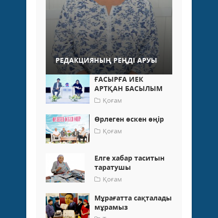
РЕДАКЦИЯНЫҢ РЕҢДІ АРУЫ
ҒАСЫРҒА ИЕК
АРТҚАН БАСЫЛЫМ
Қоғам
Өрлеген өскен өңір
Қоғам
Елге хабар таситын
таратушы
Қоғам
Мұрағатта сақталады
мұрамыз