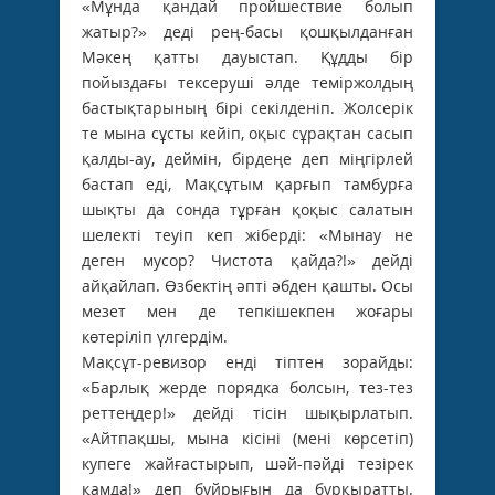
«Мұнда қандай пройшествие болып
жатыр?» деді рең-басы қошқылданған
Мәкең қатты дауыстап. Құдды бір
пойыздағы тексеруші әлде теміржолдың
бастықтарының бірі секілденіп. Жолсерік
те мына сұсты кейіп, оқыс сұрақтан сасып
қалды-ау, деймін, бірдеңе деп міңгірлей
бастап еді, Мақсұтым қарғып тамбурға
шықты да сонда тұрған қоқыс салатын
шелекті теуіп кеп жіберді: «Мынау не
деген мусор? Чистота қайда?!» дейді
айқайлап. Өзбектің әпті әбден қашты. Осы
мезет мен де тепкішекпен жоғары
көтеріліп үлгердім.
Мақсұт-ревизор енді тіптен зорайды:
«Барлық жерде порядка болсын, тез-тез
реттеңдер!» дейді тісін шықырлатып.
«Айтпақшы, мына кісіні (мені көрсетіп)
купеге жайғастырып, шәй-пәйді тезірек
қамда!» деп бұйрығын да бұрқыратты.