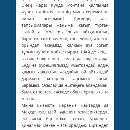
Әнең қара! Күнде монтана қалпында
жүретін әріптес інімнің мына кереметіне
айран асырмын! Дегенде, әлгі
тапсырмалары жаныма жағып тұрған
сыңайлы. Жолсерік оның айтқанының
бәрін екі сөзге келмей, тап-тұйнақтай етіп
орындап, екеумізді салқын ауа соғып
тұрған купеге жайғастырды. Шәй де келді,
ыстық бәліш пен самса да алдымызда.
Енді өз әурешілігімізді ұмытқандай елдің
қамын, халықтың жағдайын ойлайтындай
дәрежеге көтеріліп, әңгімені соғып
барамыз. Осылайша ештеңеге алаңдамай,
былқ етпестен, сәскеде облыс орталығына
жеттік.
Мына қызықты қараңыз, қайтарда да
Мақсұт осындай әдіспен жолсеріктердің
екі аяғын бір етікке тығып, түнделете
қиналмай мекенімізге оралдық. Біртіндеп