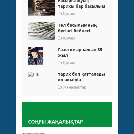
Ғасырға жуық
тарихы бар басылым
Қоғам
Төл басылымның
бүгінгі бейнесі
Қоғам
Газетке арналған 35
жыл
Қоғам
тарих боп қатталады
әр нөмірің
Жаңалықтар
Пікір қалдыру
СОҢҒЫ ЖАҢАЛЫҚТАР