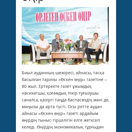
Биыл ауданның шежіресі, айнасы, тасқа
басылған тарихы «Өскен өңір» газетіне –
80 жыл. Ертеректе газет ұжымдық
насихатшы, қоғамдық пікір туғызушы
саналса, қазіргі таңда баспасөздің мәні де,
маңызы да арта түсті. Осы ретте аудан
айнасы «Өскен өңір» газеті әрдайым
өңірдің тыныс-тіршілігін елге жеткізіп
келеді. Өңірдің экономикалық тұрғыдан