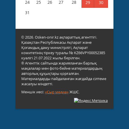
24
25
26
27
28
29
30
31
© 2026. Osken-onir.kz ақпараттық агенттігі.
Қазақстан Республикасы Ақпарат және
Қоғамдық даму министрлігі, Ақпарат
комитетінің тіркеу туралы № KZ66VPY00052385
куәлігі 21.07.2022 жылы берілген.
® Агенттік сайтында жарияланған барлық
мақалалар мен фото-бейне материалдардың
авторлық құқықтары қорғалған.
Материалдарды пайдаланған жағдайда сілтеме
жасалуы міндетті.
Меншік иесі:
«Сыр медиа»
ЖШС.