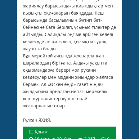
жариялау барысындағы қиындықтар мен
қызықты оқиғаларын баяндады. Кеш
барысында басылымның бүгінгі бет-
бейнесіне баға беріліп, ұсыныс-тілектер де
айтылды. Салиқалы әңгіме өрбіген келелі
кездесуде ән айтылып, қызықты сұрақ-
жауап та болды.
Бұл мерейтой аясында жоспарланған
шаралардың бірі ғана. Алдағы уақытта
оқырмандарға берері мол рухани
кездесулер мен мәдени жиындар жалғаса
бермек. Ал «Өскен өңір» газетінің 80
жылдығына арналған негізгі мерекелік
кеш журналистер күніне орай
жоспарланып отыр.
Гүлхан ЯХИЯ.
Қоғам
18 мамыр 2019 ж.
2 267
0