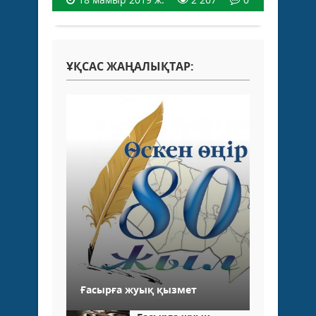
ҰҚСАС ЖАҢАЛЫҚТАР:
Ғасырға жуық қызмет