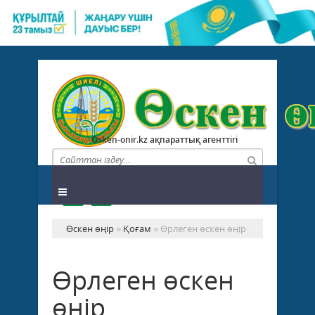
Osken-onir.kz ақпараттық агенттігі
Өскен өңір
»
Қоғам
» Өрлеген өскен өңір
Өрлеген өскен
өңір