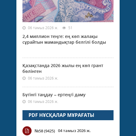
06 тамыз 2026 ж.
51
2,4 миллион теңге: ең көп жалақы
сұрайтын мамандықтар белгілі болды
Қазақстанда 2026 жылы ең көп грант
бөлінген
06 тамыз 2026 ж.
Бүгінгі таңдау – ертеңгі даму
06 тамыз 2026 ж.
PDF НҰСҚАЛАР МҰРАҒАТЫ
04 тамыз 2026 ж.
№58 (9425)