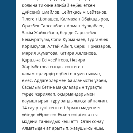
қолына тиюіне аянбай еңбек еткен
Дүйсенбі Смайлов, Сейітқасым Сейтенов,
Тілеген Шопашев, Қалмахан Әбдіқадыров,
Оразбек Сәрсенбаев, Арман Нұрқабаев,
Зәкім Жайлыбаев, беріде Сәрсенбек
Бекмұратұлы, Сәпи Құрманаев, Тұрғанбек
Кәрімқұлов, Алтай Айып, Серік Пірназаров,
Мәрия Жұматова, Қатира Жәленова,
Қаршыға Есімсейітова, Нәзира
Жәрімбетова сынды көптеген
қаламгерлердің еңбегі еш ұмытылмақ
емес. Ардагерлермен байланысты үзбей,
басылым бетіне мақалаларын тұрақты
түрде жариялап, оқырмандарымен
қауыштырып тұру заңдылыққа айналған.
14 сәуір күні кенттегі Арман мәдениет
үйінде «Өрлеген Өскен өңірім» атты
мәдени-танымдық кеш өтті. Оған сонау
Алматыдан ат арытып, жазушы-сыншы,