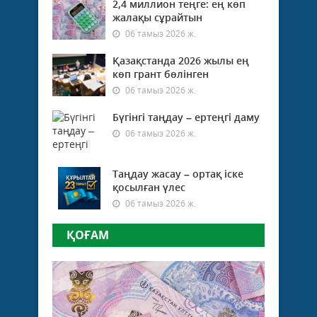
2,4 миллион теңге: ең көп
жалақы сұрайтын
06 тамыз 2026 ж.
Қазақстанда 2026 жылы ең
көп грант бөлінген
06 тамыз 2026 ж.
Бүгінгі таңдау – ертеңгі даму
06 тамыз 2026 ж.
Таңдау жасау – ортақ іске
қосылған үлес
06 тамыз 2026 ж.
ҚОҒАМ