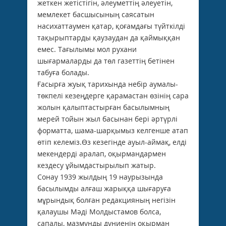
жеткен жетістігін, әлеуметтің әлеуетін,
мемлекет басшысының саясатын
насихаттаумен қатар, қоғамдағы түйткілді
тақырыптарды қаузаудан да қаймыққан
емес. Тағылымы мол рухани
шығармаларды да төл газеттің бетінен
табуға болады.
Ғасырға жуық тарихында небір аумалы-
төкпелі кезеңдерге қарамастан өзінің сара
жолын қалыптастырған басылымның
мерей тойын жыл басынан бері әртүрлі
форматта, шама-шарқымыз келгенше атап
өтіп келеміз.Өз кезегінде ауыл-аймақ, елді
мекендерді аралап, оқырмандармен
кездесу ұйымдастырылып жатыр.
Сонау 1939 жылдың 19 наурызында
басылымды алғаш жарыққа шығаруға
мұрындық болған редакцияның негізін
қалаушы Мәді Молдыстамов болса,
сапалы, мазмұнды дүниенің оқырман