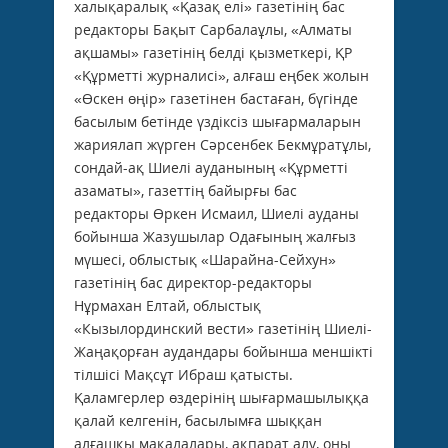
халықаралық «Қазақ елі» газетінің бас
редакторы Бақыт Сарбалаұлы, «Алматы
ақшамы» газетінің белді қызметкері, ҚР
«Құрметті журналисі», алғаш еңбек жолын
«Өскен өңір» газетінен бастаған, бүгінде
басылым бетінде үздіксіз шығармаларын
жариялап жүрген Сәрсенбек Бекмұратұлы,
сондай-ақ Шиелі ауданының «Құрметті
азаматы», газеттің байырғы бас
редакторы Өркен Исмаил, Шиелі ауданы
бойынша Жазушылар Одағының жалғыз
мүшесі, облыстық «Шарайна-Сейхун»
газетінің бас директор-редакторы
Нұрмахан Елтай, облыстық
«Кызылординский вести» газетінің Шиелі-
Жаңақорған аудандары бойынша меншікті
тілшісі Мақсұт Ибраш қатысты.
Қаламгерлер өздерінің шығармашылыққа
қалай келгенін, басылымға шыққан
алғашқы мақалалары, ақпарат алу, оны