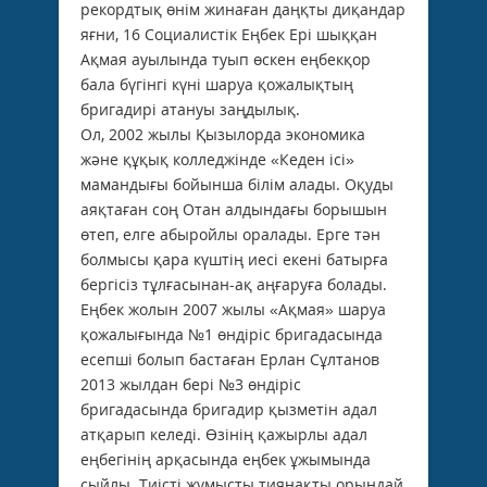
рекордтық өнім жинаған даңқты диқандар
яғни, 16 Социалистік Еңбек Ері шыққан
Ақмая ауылында туып өскен еңбекқор
бала бүгінгі күні шаруа қожалықтың
бригадирі атануы заңдылық.
Ол, 2002 жылы Қызылорда экономика
және құқық колледжінде «Кеден ісі»
мамандығы бойынша білім алады. Оқуды
аяқтаған соң Отан алдындағы борышын
өтеп, елге абыройлы оралады. Ерге тән
болмысы қара күштің иесі екені батырға
бергісіз тұлғасынан-ақ аңғаруға болады.
Еңбек жолын 2007 жылы «Ақмая» шаруа
қожалығында №1 өндіріс бригадасында
есепші болып бастаған Ерлан Сұлтанов
2013 жылдан бері №3 өндіріс
бригадасында бригадир қызметін адал
атқарып келеді. Өзінің қажырлы адал
еңбегінің арқасында еңбек ұжымында
сыйлы. Тиісті жұмысты тиянақты орындай