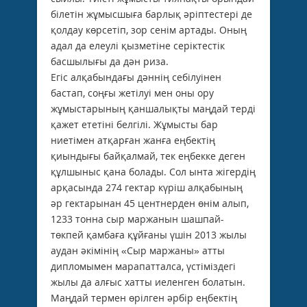
білетін жұмысшыға барлық әріптестері де
қолдау көрсетіп, зор сенім артады. Оның
адал да елеулі қызметіне серіктестік
басшылығы да дән риза.
Егіс алқабындағы дәннің себілуінен
бастап, соңғы жетілуі мен оны ору
жұмыстарының қаншалықты маңдай терді
қажет ететіні белгілі. Жұмысты бар
ниетімен атқарған жанға еңбектің
қиындығы байқалмай, тек еңбекке деген
құлшыныс қана болады. Сол ынта жігердің
арқасында 274 гектар күріш алқабының
әр гектарынан 45 центнерден өнім алып,
1233 тонна сыр маржанын шашпай-
төкпей қамбаға құйғаны үшін 2013 жылы
аудан әкімінің «Сыр маржаны» атты
дипломымен марапатталса, үстіміздегі
жылы да алғыс хатты иеленген болатын.
Маңдай термен өрілген әрбір еңбектің