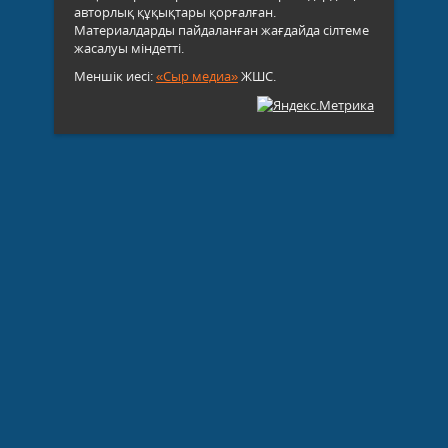
авторлық құқықтары қорғалған.
Материалдарды пайдаланған жағдайда сілтеме
жасалуы міндетті.
Меншік иесі:
«Сыр медиа»
ЖШС.