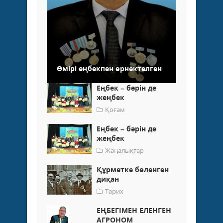
Өмірі еңбекпен өрнектелген
Еңбек – бәрін де
жеңбек
Қоғам
Еңбек – бәрін де
жеңбек
Жаңалықтар
Құрметке бөленген
диқан
Тарих
ЕҢБЕГІМЕН ЕЛЕНГЕН
АГРОНОМ