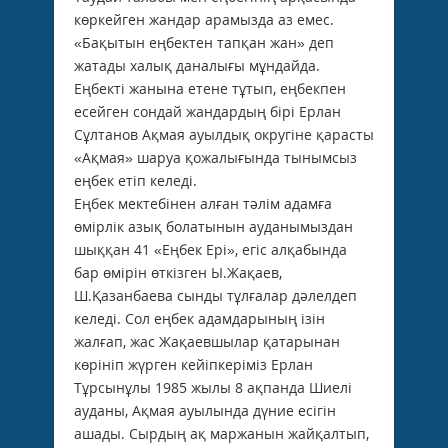
көркейген жандар арамызда аз емес.
«Бақытын еңбектен тапқан жан» деп
жатады халық даналығы мұндайда.
Еңбекті жанына етене тұтып, еңбекпен
есейген сондай жандардың бірі Ерлан
Сұлтанов Ақмая ауылдық округіне қарасты
«Ақмая» шаруа қожалығында тынымсыз
еңбек етіп келеді.
Еңбек мектебінен алған тәлім адамға
өмірлік азық болатынын ауданымыздан
шыққан 41 «Еңбек Ері», егіс алқабында
бар өмірін өткізген Ы.Жақаев,
Ш.Қазанбаева сынды тұлғалар дәлелдеп
келеді. Сол еңбек адамдарының ізін
жалғап, жас Жақаевшылар қатарынан
көрініп жүрген кейіпкеріміз Ерлан
Тұрсынұлы 1985 жылы 8 ақпанда Шиелі
ауданы, Ақмая ауылында дүние есігін
ашады. Сырдың ақ маржанын жайқалтып,