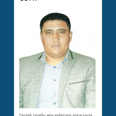
Таудай талабы мен еңбегінің арқасында