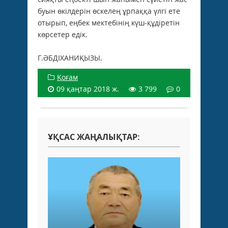
буын өкілдерін өскелең ұрпаққа үлгі ете
отырып, еңбек мектебінің күш-құдіретін
көрсетер едік.
Г.ӘБДІХАНИҚЫЗЫ.
Қоғам
09 қаңтар 2018 ж.
3 799
0
ҰҚСАС ЖАҢАЛЫҚТАР: