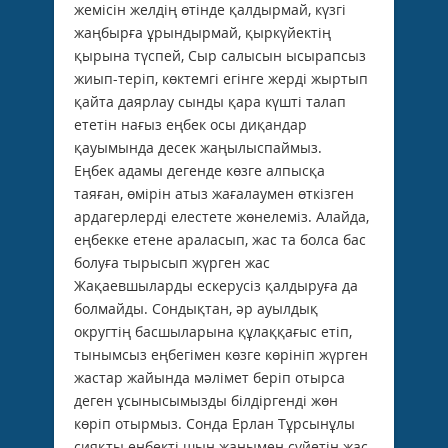
жемісін желдің өтінде қалдырмай, күзгі
жаңбырға ұрындырмай, қыркүйектің
қырына түспей, Сыр салысын ысырапсыз
жиып-теріп, көктемгі егінге жерді жыртып
қайта даярлау сынды қара күшті талап
ететін нағыз еңбек осы диқандар
қауымында десек жаңылыспаймыз.
Еңбек адамы дегенде көзге алпысқа
таяған, өмірін атыз жағалаумен өткізген
ардагерлерді елестете жөнелеміз. Алайда,
еңбекке етене араласып, жас та болса бас
болуға тырысып жүрген жас
Жақаевшыларды ескерусіз қалдыруға да
болмайды. Сондықтан, әр ауылдық
округтің басшыларына құлаққағыс етіп,
тынымсыз еңбегімен көзге көрініп жүрген
жастар жайында мәлімет беріп отырса
деген ұсынысымызды білдіргенді жөн
көріп отырмыз. Сонда Ерлан Тұрсынұлы
сияқты еңбекті шын жанымен сүйетін жас