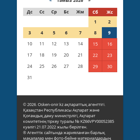
«
Тамыз 2026 »
Дс
Сс
Ср
Бс
Жм
Сб
Жс
1
2
3
4
5
6
7
8
9
10
11
12
13
14
15
16
17
18
19
20
21
22
23
24
25
26
27
28
29
30
31
© 2026. Osken-onir.kz ақпараттық агенттігі.
Қазақстан Республикасы Ақпарат және
Қоғамдық даму министрлігі, Ақпарат
комитетінің тіркеу туралы № KZ66VPY00052385
куәлігі 21.07.2022 жылы берілген.
® Агенттік сайтында жарияланған барлық
мақалалар мен фото-бейне материалдардың