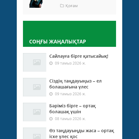
Қоғам
Пікір қалдыру
СОҢҒЫ ЖАҢАЛЫҚТАР
Сайлауға бірге қатысайық!
09 тамыз 2026 ж.
Сіздің таңдауыңыз – ел
болашағына үлес
09 тамыз 2026 ж.
Бәріміз бірге – ортақ
болашақ үшін
08 тамыз 2026 ж.
Өз таңдауыңды жаса – ортақ
іске үлес қос