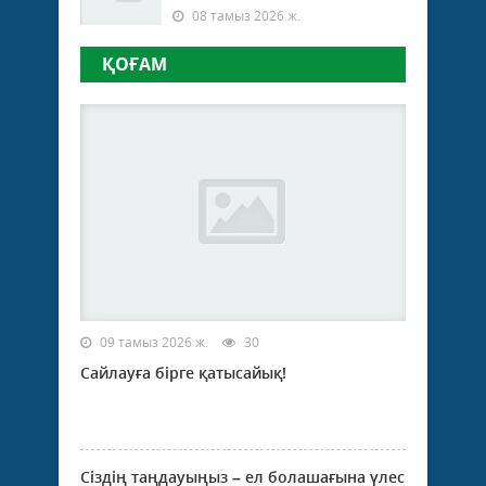
08 тамыз 2026 ж.
ҚОҒАМ
09 тамыз 2026 ж.
30
Сайлауға бірге қатысайық!
Сіздің таңдауыңыз – ел болашағына үлес