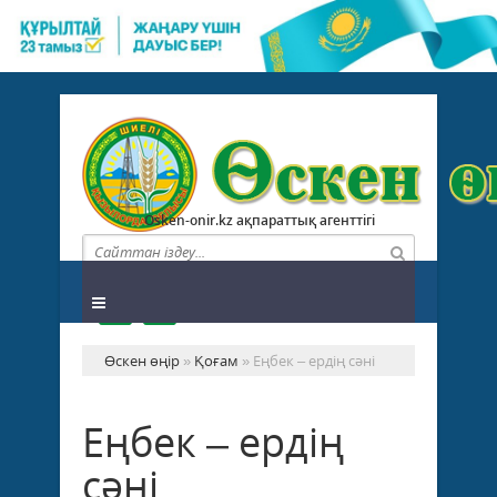
Osken-onir.kz ақпараттық агенттігі
Өскен өңір
»
Қоғам
» Еңбек – ердің сәні
Еңбек – ердің
сәні