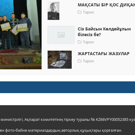
МАҚСАТЫ БІР ҚОС ДИҚА
Тарих
Сiз Байсын Көлдейұлын
бiлесiз бе?
Тарих
ЖАРТАСТАҒЫ ЖАЗУЛАР
Тарих
инистрлігі, Ақпарат комитетінің тіркеу туралы № KZ66VPY00052385 куә
мен фото-бейне материалдардың авторлық құқықтары қорғалған.