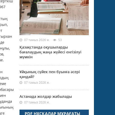
керткіш
967
стың
рып,
рт
атырхан
07 тамыз 2026 ж.
53
нде
Қазақстанда оқушыларды
анұлы,
бағалаудың жаңа жүйесі енгізілуі
ов,
мүмкін
е.
ен
Ұйқының сүйек пен буынға әсері
қандай?
ардың
07 тамыз 2026 ж.
кеме
нбасары
мен
Астанада жолдар жабылады
ауданда
07 тамыз 2026 ж.
лығының
ңге
PDF НҰСҚАЛАР МҰРАҒАТЫ