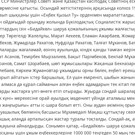
ССР Министрлер Советі және Қазақстан кәсіподақ Советінің ес
өрмесіне қатысты. Осындай жетістіктерінің арқасында колхоз 1
озып шыққаны үшін «Еңбек Қызыл Ту» орденімен марапатталды.
ын ойдағыдай орындау жолында Бүкілодақтық Социалистік жары
аттардың ізін «Бидайкөл» шаруа қожалығының ұжымы жалғасты
лер Төрегелді Жалелұлы, Марат Аекеев, Еламан Ажарбаев, Жома
еков, Жұмаділда Рахатов, Нуфділда Рахатов, Талғат Мұханов, Б
аларды жағаламай, өзінің ауылында, кіндік қанды тамған жері
ат Асанов, Темірбек Мырзалиев, Бақыт Пәрімбеков, Бекпай Мұх
айранов, Самат Шорабаев, шөп жұмысшылары Жақанша Бекназар
лебаев, Көркем Жұмановтар ұжымдағы орны бөлек, еңбегі ерекш
тырып айтатын істер баршылық. Ел үшін еміреніп, шыбын жанын
 алмаса да құрал-сайманын алған еңбек адамдарын тек кітап п
ларды жастарға үлгі-өнеге етіп отырады. Жуырда сондай шарал
здік күні» мерекесіне орай ауылдық мәдениет үйінде аталмыш ме
жаңғырығы» атты іс-шара болып өтті. Оны аудан әкімінің оры
уашылық бөлімінің басшысы Мұхамедәлі Мақаш құттықтау сөзі
ашық алаңда арпалысқан жастар туралы тоқталды. Сондай-ақ, 
рқауына айналдырды. Сонымен қатар, «Бидайкөл» шаруа қожа
қосқаны үшін ұжым еңбеккерлеріне 1000 000 теңгеден 50 мың те