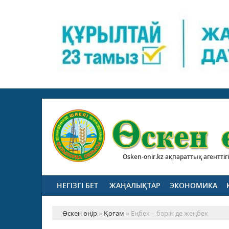
Osken-onir.kz ақпараттық агенттігі
НЕГІЗГІ БЕТ
ЖАҢАЛЫҚТАР
ЭКОНОМИКА
Өскен өңір
»
Қоғам
» Еңбек – бәрін де жеңбек