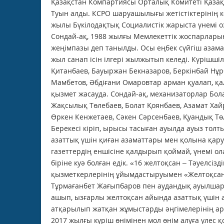
Қазақстан Компартиясы Орталық Комитеті Қазақ 
Туын алды. КСРО шаруашылығы жетістіктерінің к
жылы Бүкілодақтық Социалистік жарыста үнемі 
Сондай-ақ, 1988 жылғы Мемлекеттік жос­парлар
жеңімпазы деп танылды. Осы еңбек сүйгіш азам
жыл санап ісін ілгері жылжытып келеді. Күрішші
Қитанбаев, Бауыржан Бекназаров, Беркінбай Нұрб
Мамбетов, Әбдіғани Омаровтар арман қуалап, қал
қызмет жасауда. Сондай-ақ, механизаторлар Бол
Жақсылық Төлебаев, Болат Қоянбаев, Азамат Х
Өркен Кенжетаев, Сәкен Сәрсенбаев, Қуандық Тө
Берекесі кіріп, ырысы тасыған ауылда ауыз тол
азаттық үшін қиған азаматтары мен қолына қару
газеттердің еншісіне қалдырып қоймай, үнемі о
біріне куә болған едік. «16 желтоқсан – Тәуелсі
қызметкерлерінің ұйымдастыруымен «Желтоқсан 
Тұрмағанбет Жағыпбаров пен аудандық ауылшар
ашып, ызғарлы желтоқсан айында азаттық үшін 
атқарылып жатқан жұмыстарды әңгімелерінің а
2017 жылғы күріш өнімінен мол өнім алуға үлес 