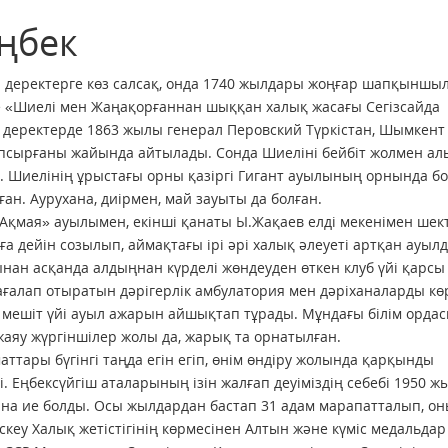
еңбек
 деректерге көз салсақ, онда 1740 жылдары жоңғар шапқыншы
де «Шиелі мен Жаңақорғаннан шық­қан халық жасағы Сегізсайда
, деректерде 1863 жылы генерал Перовский Түркістан, Шымкент
тапсырғаны жайында айтылады. Сонда Шиеліні бейбіт жолмен а
ді. Шиелінің ұрыстағы орны қазіргі Гигант ауылының орнында бо
н. Аурухана, диірмен, май зауыты да болған.
«Ақмая» ауылымен, екінші қанаты Ы.Жақаев елді мекенімен шект
а дейін созылып, аймақтағы ірі әрі халық әлеуеті артқан ауыл
нан асқанда алдыңнан күрделі жөндеуден өткен клуб үйі қарсы
ғалап отыратын дәрігерлік амбулатория мен дәріханаларды кө
 мешіт үйі ауыл ажарын айшықтап тұрады. Мұндағы білім ордас
аяу жүргіншілер жолы да, жарық та орнатылған.
аттары бүгінгі таңда егін егіп, өнім өндіру жолында қарқынды
і. Еңбексүйгіш аталарының ізін жалғап деуіміздің себебі 1950 
ғына ие болды. Осы жылдардан бастап 31 адам марапатталып, о
кеу Халық жетістігінің көрмесінен Алтын және күміс медальдар 