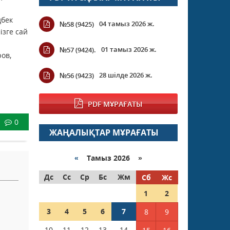
ңбек
04 тамыз 2026 ж.
№58 (9425)
ізге сай
01 тамыз 2026 ж.
№57 (9424).
ов,
28 шілде 2026 ж.
№56 (9423)
PDF МҰРАҒАТЫ
0
ЖАҢАЛЫҚТАР МҰРАҒАТЫ
«
Тамыз 2026 »
Дс
Сс
Ср
Бс
Жм
Сб
Жс
1
2
3
4
5
6
7
8
9
10
11
12
13
14