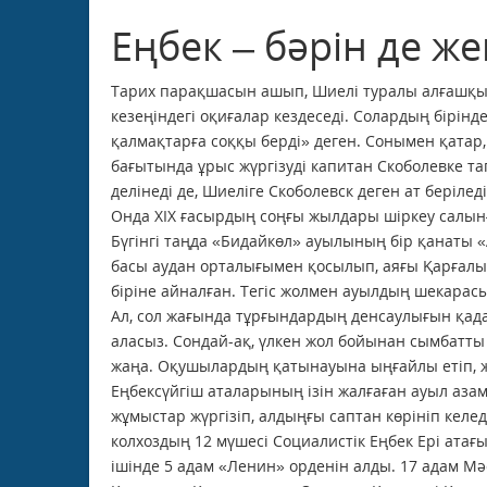
Еңбек – бәрін де ж
Тарих парақшасын ашып, Шиелі туралы алғашқы
кезеңіндегі оқиғалар кездеседі. Солардың бірін
қалмақтарға соққы берді» деген. Сонымен қатар
бағытында ұрыс жүргізуді капитан Скоболевке 
делінеді де, Шиеліге Скоболевск деген ат беріле
Онда ХІХ ғасырдың соңғы жылдары шіркеу салынға
Бүгінгі таңда «Бидайкөл» ауылының бір қанаты 
басы аудан орталығымен қосылып, аяғы Қарғалығ
біріне айналған. Тегіс жолмен ауылдың шекарасы
Ал, сол жағында тұрғындардың денсаулығын қада
аласыз. Сондай-ақ, үлкен жол бойынан сымбатты
жаңа. Оқушылардың қатынауына ыңғайлы етіп, ж
Еңбексүйгіш аталарының ізін жал­ғаған ауыл азам
жұмыстар жүргізіп, алдыңғы саптан көрініп келед
колхоздың 12 мүшесі Социалистік Еңбек Ері ата
ішінде 5 адам «Ленин» орденін алды. 17 адам Мәс