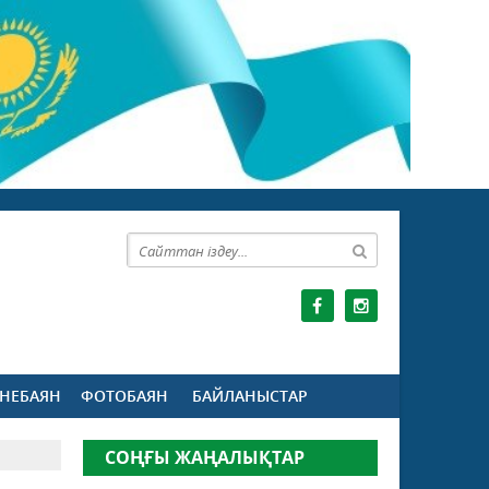
НЕБАЯН
ФОТОБАЯН
БАЙЛАНЫСТАР
СОҢҒЫ ЖАҢАЛЫҚТАР