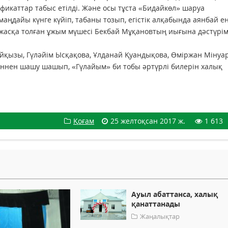
икаттар табыс етілді. Және осы тұста «Бидайкөл» шаруа
ңдайы күнге күйіп, табаны тозып, егістік алқабында аянбай е
 жасқа толған ұжым мүшесі Бекбай Мұқановтың иығына дәстүрім
айқызы, Гүләйім Ысқақова, Ұлданай Қуандықова, Өміржан Мінуар
әннен шашу шашып, «Гүлайым» би тобы әртүрлі билерін халық
Қоғам
25 желтоқсан 2017 ж.
1 613
Ауыл абаттанса, халық
қанаттанады
Жаңалықтар