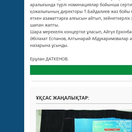
аралығында түрлі номинациялар бойынша сертиф
қожалығының директоры Т.Байдалиев жаз бойы ма
еткен азаматтарға алғысын айтып, зейнеткерлік
шапан жапты.
Шара мерекелік концертке ұласып, Айгүл Еркінб
Әбіләхат Еспанов, Алтынарай Абдукаримовалар 
назарына ұсынды.
Ерұлан ДАТКЕНОВ.
ҰҚСАС ЖАҢАЛЫҚТАР: