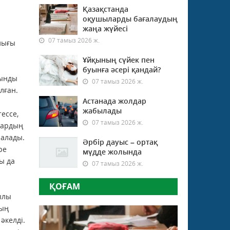
Қазақстанда
оқушыларды бағалаудың
жаңа жүйесі
07 тамыз 2026 ж.
лығы
Ұйқының сүйек пен
буынға әсері қандай?
лынды
07 тамыз 2026 ж.
лған.
Астанада жолдар
жабылады
ессе,
07 тамыз 2026 ж.
дардың
 алады.
Әрбір дауыс – ортақ
ре
мүдде жолында
ы да
07 тамыз 2026 ж.
ҚОҒАМ
жылы
ның
әкелді.