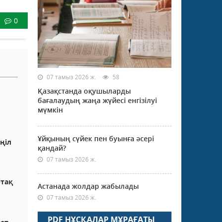
0
07 тамыз 2026 ж.
58
Қазақстанда оқушыларды
бағалаудың жаңа жүйесі енгізілуі
мүмкін
Ұйқының сүйек пен буынға әсері
ңіл
қандай?
07 тамыз 2026 ж.
ртақ
Астанада жолдар жабылады
07 тамыз 2026 ж.
PDF НҰСҚАЛАР МҰРАҒАТЫ