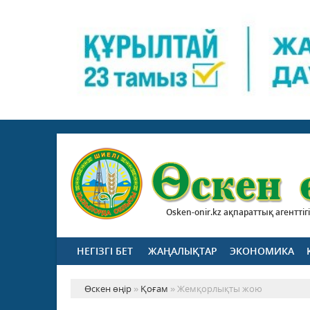
Osken-onir.kz ақпараттық агенттігі
НЕГІЗГІ БЕТ
ЖАҢАЛЫҚТАР
ЭКОНОМИКА
Өскен өңір
»
Қоғам
» Жемқорлықты жою