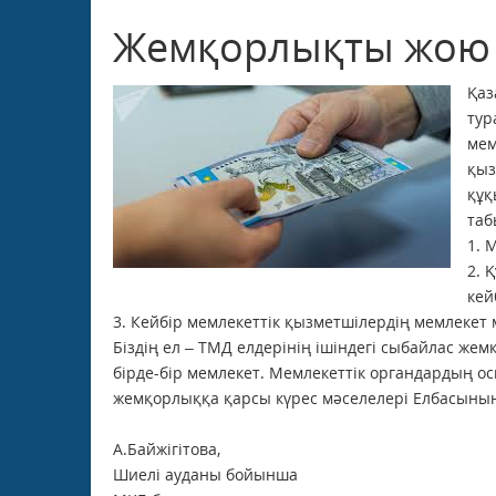
Жемқорлықты жою
Қаз
тур
мем
қыз
құқ
таб
1. 
2. 
кей
3. Кейбір мемлекеттік қызметшілердің мемлекет 
Біздің ел – ТМД елдерінің ішіндегі сыбайлас же
бірде-бір мемлекет. Мемлекеттік органдардың о
жемқорлыққа қарсы күрес мәселелері Елбасының
А.Байжігітова,
Шиелі ауданы бойынша