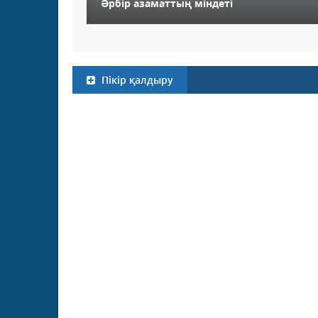
Әрбір азаматтың міндеті
Пікір қалдыру