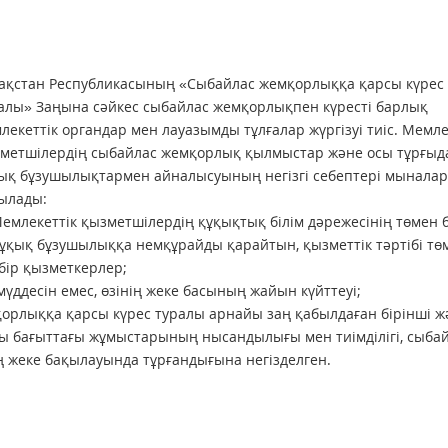
ақстан Республикасының «Сыбайлас жемқорлыққа қарсы күрес
алы» Заңына сәйкес сыбайлас жемқорлықпен күресті барлық
лекеттік органдар мен лауазымды тұлғалар жүргізуі тиіс. Мемле
метшілердің сыбайлас жемқорлық қылмыстар және осы тұрғыд
ық бұзушылықтармен айналысуының негізгі себептері мынала
ылады:
Мемлекеттік қызметшілердің құқықтық білім дәрежесінің төмен 
Құқық бұзушылыққа немқұрайды қарайтын, қызметтік тәртібі тө
бір қызметкерлер;
мүддесін емес, өзінің жеке басының жайын күйттеуі;
мқорлыққа қарсы күрес туралы арнайы заң қабылдаған бірінші ж
сы бағыттағы жұмыстарының нысандылығы мен тиімділігі, сыба
 жеке бақылауында тұрғандығына негізделген.