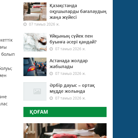
Қазақстанда
оқушыларды бағалаудың
жаңа жүйесі
07 тамыз 2026 ж.
Ұйқының сүйек пен
кеттік
буынға әсері қандай?
ағы
07 тамыз 2026 ж.
р болып
Астанада жолдар
жабылады
болуы;
07 тамыз 2026 ж.
мен
Әрбір дауыс – ортақ
мүдде жолында
әне
07 тамыз 2026 ж.
йлас
ҚОҒАМ