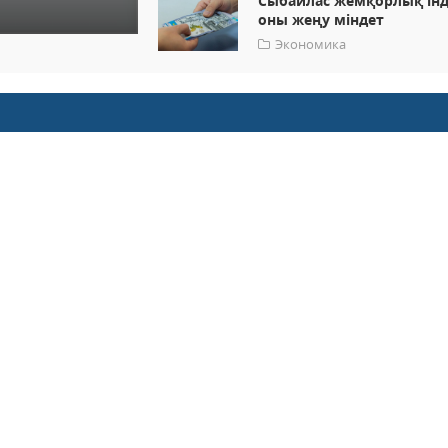
Сыбайлас жемқорлық інд
оны жеңу міндет
Экономика