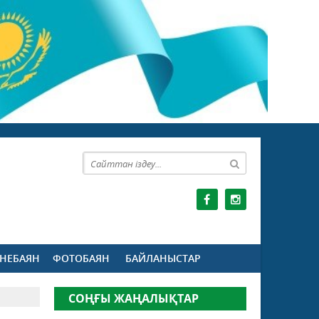
НЕБАЯН
ФОТОБАЯН
БАЙЛАНЫСТАР
СОҢҒЫ ЖАҢАЛЫҚТАР