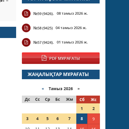
ет –
08 тамыз 2026 ж.
№59 (9426).
04 тамыз 2026 ж.
№58 (9425)
01 тамыз 2026 ж.
№57 (9424).
PDF МҰРАҒАТЫ
ЖАҢАЛЫҚТАР МҰРАҒАТЫ
«
Тамыз 2026 »
Дс
Сс
Ср
Бс
Жм
Сб
Жс
1
2
3
4
5
6
7
8
9
10
11
12
13
14