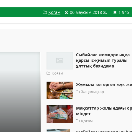
Қоғам
06 маусым 2018 ж.
1 945
Сыбайлас жемқорлыққа
қарсы іс-қимыл туралы
ұлттық баяндама
Қоғам
Жұмыла көтерген жүк же
Жаңалықтар
Мақсаттар жолындағы о
міндет
Қоғам