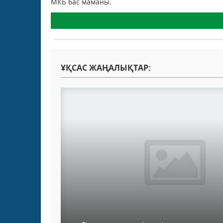
МКБ бас маманы.
ҰҚСАС ЖАҢАЛЫҚТАР: