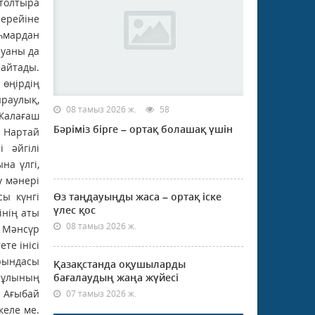
08 тамыз 2026 ж.
58
Бәріміз бірге – ортақ болашақ үшін
Өз таңдауыңды жаса – ортақ іске
үлес қос
08 тамыз 2026 ж.
Қазақстанда оқушыларды
бағалаудың жаңа жүйесі
07 тамыз 2026 ж.