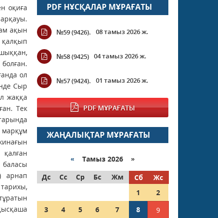
PDF НҰСҚАЛАР МҰРАҒАТЫ
08 тамыз 2026 ж.
№59 (9426).
04 тамыз 2026 ж.
№58 (9425)
01 тамыз 2026 ж.
№57 (9424).
PDF МҰРАҒАТЫ
ЖАҢАЛЫҚТАР МҰРАҒАТЫ
«
Тамыз 2026 »
Дс
Сс
Ср
Бс
Жм
Сб
Жс
1
2
3
4
5
6
7
8
9