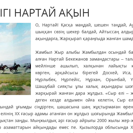
ІГІ НАРТАЙ АҚЫН
О, Нартай! Қасқа маңдай, шешен таңдай, А
шыққан сөзің шекер балдай, Айтыссаң алды
ақындарға, Жарқырап қараңғыда жанған шамд
Жамбыл Жыр алыбы Жамбылдан осындай баға, бата алған Нартай Бекежанов замандастары – таланттары мейлінше ашылып, халқынан лайықты қошемет көрген, әрқайсысы бірегей Доскей, Иса, Кенен, Нұрлыбек, Нұрпейіс, Нұрхан, Орынбай, Үмбетәлі, Шашубай сияқты ұлы халық ақындары шоғырында жарқырай жанған дара жұлдыз. «Сыр елі – жыр елі» деген кезде алдымен ойға келетін, Сыр елін шын мәнінде жыр елі ретінде таныстыра алған, осындай ұғымды сіңдірген, шашасына шаң жұқтырмаған өрен жүйрік өнерпаздардың бірі де бірегейі Нартай еді. Сыр елінің ХХ ғасыр адамы атанған он жұлдыз шоғырында Жамбыл айтқан жанған шамдай жарқырап ерекше тұруы да сондықтан заңды. Мыңжылдық әрі ғасыр айрығы 2000 жылы жер-жерде өз дәуірінде өшпес із қалдырған заманның заңғар азаматтарын айқындады емес пе. Қызылорда облысында ХХ ғасыр адамдары аталған 10 әйгілі тұлғаның бесеуі Шиелі перзенттері екендігін шиеліліктер зор ілтипатпен ауыз толтыра айтады. Сол ел мақтанышы кімдер еді десек, олар тек Шиелі не Сыр бойының ғана емес, күллі қазақ халқының мерейіне айналған, мойындалған тұлғалар – Мұстафа Шоқай, Ыбырай Жақаев, ­Нартай Бекежанов, Әбділда Тәжібаев, Шаһмардан Есенов. Бүгінгі әңгіме туғанына биыл 135 жыл толып отырған Нартай туралы. Өнер халықтікі, өнерпаздың сан алуаны да ел ішінде десек те, Сыр жұртшылығы өз ақынжазушыларын сүйсіне «сүлей», «шайыр» деп айрықша әспеттеп айтады. Халық өлеңді өнердің пірі санап, ақындықты басқа қонған бақтай көреді, өнерлісін ардақтай біледі. Бұл өңірдің ақынжыраулық дәстүрі өзге аймақтардан ерекшеленіп тұрар еді. Бір ғана Қызылорда облысында жыршы, жыраулық, термешіліктің үш түрлі мектебі бар. Арал – Қазалы төңірегінде Нұртуған, Жинебай жырау мақамы, Қармақшы – Жалағаш – Тереңөзек маңында Балқы Базар ақын-жыршылар дәстүрі, одан бергі Шиеліден Шымкентке дейінгі аралықта Нартай мектебінің орындаушылық үлгісі қалыптасқан. Күллі Қазақстанға ақын-жыршы Нартай ­Бекежанов есімі әйгілі болғанымен, Нартай өзінің алдындағы аға буын Бұдабай Қабылұлы және туған ағасы Мәнсүр ақындарды алдына үлгі, ұстаз тұтқан. Он жеті жасынан жыр төгіп, ән салған бұлбұл үнді Нартайдың, Нартай мектебі шәкірттерінің айту мәнері күллі қазақ арасында өзгеше, оны ешкіммен де шатастыра алмайсыз. Нартай 1890 жылы Сыр елінде – осы күнгі Қызылорда облысының Шиелі ауданында Қаратаудың бітер тұсына жақын Бестам жерінде дүниеге келген. Әкесінің аты – Алыпқаш, бірақ ­Нартай мектепке барғанда Бекежан атасының атына жазылған. Ағасы Мәнсүр де. Ағалы-інілі Мәнсүр мен Нартай екеуінің шешелері бір де әкелері ағайынды. Мәнсүрдің әкесі Қонақбай қайтыс болғанда оның туған тете інісі Алыпқаш әмеңгерлік жолмен Бақтыгүл жеңгесін алған екен. Содан ­Нартай және оның басқа да інілері мен қарындасы дүниеге келген. Бұдабай ақын жоқтау арнайтын әйгілі Әйеке болыс, Қонақбай және Алыпқаш Бекежанның сегіз ұлының үшеуі. Бұлардың шыққан тегі Сыр бойында Шиелі жерін қашаннан мекен еткен Шұбыртпалы Арғын елі, әйгілі Ағыбай батырмен туыстас. Туыс болмаса Әйеке болыс қаза болғанда жасағын сайлап Арқадан Шиелідегі Қыпшақ еліне келе ме. Алдынан Қыпшақ Бұдабай ақын шығып жоқтау айтқанда «Қыпшақ қайта тірілтті» деп райынан қайтқан үлкен оқиға өткен, ел арасы бүлінбеген. Бұдабай ақынның жоқтауы талай жинаққа енген шығарма. Бұл өзінше бөлек әңгіме арқауы. Бекежанның екі немересі Мәнсүр мен Нартай әйгілі ақын болды. Ақын ағасы туралы Нартай былай дейді: Өз ағам ақын Мәнсүр өлеңге тең, Ол үшін өлеңнен жоқ өнер бөтен. Үш жүздің небір айдын шалқарында Мамырлап қаздай қалқып жүрген екен. Домбыра Мәнсүр ағам ұстаған жоқ, Көңілі жыр айтпақты құштаған жоқ. Сонда да ақын болып аты шыққан, Бейкәсіп адамдарға ұқсаған жоқ. Мәнсүр ақын 1875 жылы Шиелі жерінде дүниеге келген. Ескіше сауаты болған. Қиссаларды, Сыр сүйлейлерінің өлең-жырларын айтып жүрген. Нартайдың Мәнсүр ағасы туралы өлеңіне қарағанда ол ақындық жолға біржолата түсіп кетпеген сияқты. Өткен ғасырдың отызыншы жылдарындағы ашаршылық кезінде Сыр бойының шамасы келген талай адамы өзбек, тәжік еліне ауып барып, жан сауғалағаны белгілі. Мәнсүр де сол жаққа кетіп, 1933 жылы Өзбекстанның Наманган қаласында қайтыс болған. Мәнсүр ақынның мұрасы көп жиналмаған. Тек Әуелбек Қоңыртабаевтың, Әбділда Тәжібаевтың, Мұхаметжан Рүстемовтің, Оразбек Сәрсенбаевтың, т.б. кітаптарында оның өнерпаздығы туралы біршама баяндалып өтеді. Қазақстан мәдениет қайраткері, шиелілік өнерпаз, бүгінде марқұм Әшімхан Оспанов Мәнсүрдің жарияланбаған мұрасын жинастырып, «Ұлылардан ұлағат» деген атпен өлеңдер жинағын шығарды, Мәнсүр ақын шығармашылығымен таныстырып, игілікті іс атқарды. Мәнсүр ақынның артында қалған мұрасының ең бір елеулісі «Иманжүсіпке хат» деген тарихи жолдау өлеңі. Бұл өлеңді 1912 жылы Досбол бидің баласы Әуез Жетісуда айдауда жүрген әйгілі ақын, әнші, балуан, сері Иманжүсіп Құтпанұлына (Баймырзаұлына) арнап жаздырған. Әдебиеттің алтын қазынасына қосылған «Иманжүсіпке хат» деп аталатын бұл ұзақ өлең елдің, ердің тарихы, қазақтың бауырмалдық жыры, Сыр елі – Шиелі қыпшақтарының шежіресі. Бұл да өз алдына бөлек әңгіме етуге тұратын тақырып. Нартай өмірін, оның ортасын сөз еткенде осындай әңгімелер тарау-тарау болып кете береді. Тек қысқаша айтып өтетін бір жәйт – еркіндігі, өткір өлеңдері билеушілерге жақпай, Арқада қуғын көріп, қайта-қайта қамауға алынып, Өскеменге, Жетісуға айдалған Иманжүсіп Сыр бойындағы ағайындарынан осы өлең-хатты алған соң, айдаудан босанып шыққан кейін Арқада Ерейменде Есіл бойында көп аялдамай, аттың басын Шиеліге бұрады. 1914 жылдың көктемінде Иманжүсіптің ата-баба жеріне келуі үлкен оқиға болады. Сыр елі мұны «Батырдың ағайынмен көрісуі» деп атады. Иманжүсіпті Шиелінің тұсында дария бетінде Қобыланды құмының етегіндегі Ақдала деген жерге қоныстандырады. Бұл ара қазір Бидайкөл ауылының жерінде. Көнекөз қариялар тігілген ақбоз үйлердің көптігінен «Аққала» деп те аталып еді дейді. Иманжүсіптің Шиеліден Перовскіге (Қызылорда) дейін барған бұл танысуы төрт айға созылып, өзінше жиын-тойға айналды. Оның қасында Мәнсүр, Нартай, Ұлытаудан келген Тайжан ақындар бірге еріп жүріп, ел іші ән-жырға кенелді. Жұрт аңызға айналған алып батырды көріп, тұлғасына сүйсінді. Енді әңгімемізді қайтадан Нартайға бұрсақ, ол өнер жолына жас күнінен біржолата түседі. Нартай жасында түс көріпті. Саятшылықта тұзақ құрып қаршығасы сары ала құсты ұстап алады. Ақ құба өңді бір кісі қасына келіп, бұл даланың еркесі – тора ала қаз, киелі құс, босатып жібер дейді. Бала қазды ұшырып жібереді, бірақ торы ала қаз қалықтап Нартайдың үстінен кетпей қояды. Анасы Бақтыгүл Нартайға түсің керемет екен, саған ақындық, әншілік даритын болар, торы ала қаз киең шығар деп, жақсылыққа жориды. Осы ретте науқастанып жатқанда көңілін сұрай келген Әсет ақынға көңлімнен көк ала үйрек қош деп ұшты, сол шіркін кәрі жолдас өлең білем деп сырын айтатын Кемпірбай ақынның, босағамда тұратын қызыл жолбарысым қайырылмай Алатауға кіріп кетті дейтін Жамбыл ақынның киесі еске түседі. Нартайға өнерпаздық Бақтыгүл анасынан дарыса керек, ол ауыл-аймақ ағайын тойының әрін келтірген әпежептәуір әнші кісі болыпты. Нартай жасында Сыр сүлейлері Әубәкір Кердері, Балқы Базар, Бұдабай, Кете Жүсіп, Қаңлы Жүсіп, Мұрат Мөңкеұлы, ағасы Мәнсүр өлеңжырларын жаттап өскен. Көрші Ұлытаудан Сыр бойына қыдырып келген Тайжан ақыннан бата алған. Жастайынан өнерпаздық дабысы аймаққа тарап, әйгілі әнші, ақын, айтыскер, сері атанады. Нартай шығармашылығының ең бір шарықтаған кезі өткен ғасырдың отызыншы – қырқыншы жылдары деп айтуға болады. Бұл кезеңде республикалық деңгейде ұйымдастырылған өнер сайыс шаралары Нартайдың қатысуынсыз өтпеген. Әбділда Тәжібаевтың анасы халық ақыны атанған Айманкүл Тәжібай келіні топтан озған дүлділ Нартайдың өнерін жоғары бағалап: Нареке, жұртым сүйген нарым едің, Жасыңнан жыр суына қанып едің. Атанып ақындардың ағасындай, Тайқымай талай топты жарып едің. …Төккендей үннен інжу, тілден маржан, Керегін келелі елдің тауып едің,– деп сүйсінетіні осы тұс. Жамбылдың берген бағасын осы мақаланың басында эпиграф ретінде келтірдік. Шабыты шалқып, өнері толысқан Нартай 1939 жылы Мәскеуде Бүкілодақтық көрмеде өткен этнографиялық концертке қатысып, құйқылжыта ән салады. Бұл оның байтақ қазақ даласы мен Сыр елі қашаннан етене аралас, күні кешеге дейін тұтас бір өлке Түркістанның бір аймағы Өзбекстан жеріне әйгілі болған одақтық деңгейге шығуы еді. Нартайдың осы этнографиялық концертте көрсеткен өнері туралы Кеңес Одағының бас газеті – ақ дегені алғыс, қара дегені қарғыс, сөзі жерге түспейтін «Правда» газеті 1939 жылғы 28 тамызда былай баға беріпті. «Бекежановтың орындау шеберлігі, әсерлі жақсы үні Мәскеу көрермендерінің шын мағынасында айызын қандырды. Мұның ән салу мәнері аз уақыт қана