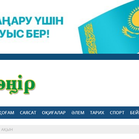
ҚОҒАМ
САЯСАТ
ОҚИҒАЛАР
ӘЛЕМ
ТАРИХ
СПОРТ
БЕЙ
Й АҚЫН