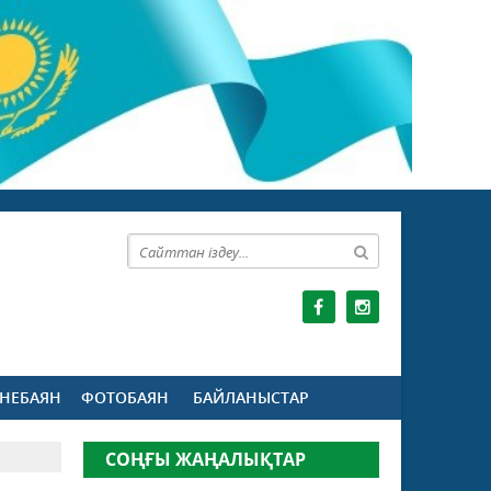
НЕБАЯН
ФОТОБАЯН
БАЙЛАНЫСТАР
СОҢҒЫ ЖАҢАЛЫҚТАР