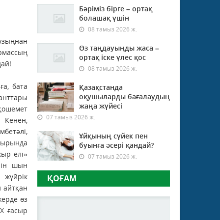
Бәріміз бірге – ортақ
болашақ үшін
08 тамыз 2026 ж.
узыңнан
Өз таңдауыңды жаса –
рмассың
ортақ іске үлес қос
ай!
08 тамыз 2026 ж.
 көз тартатын сыртқы шеберлік емес. Бекежановтың ән салу мәнері – өте сирек кездесетін іші алтын, сырты күміс шын өнер. Бекежановтың дауысы жағымды, құлаққа жылы тиеді. Жиналған халық оның әнін ерекше ықыласпен ұйып тыңдады. Әншінің әсерлі сазы, сүйкімді үні өлең мағынасын айтпай-ақ түсінікті етіп шығарды. Мұндай жағдай тек асқан суретшілерге ғана тән шеберлік. Өлең мағынасын түсінбеген жұрт әншінің не айтқысы келгенінің бәрін де әннен ұқса, бұдан асқан өнерпаздық бола ма?!». Сол 1939 жылы қарашада Алматыда халық ақындарының слеті өтеді. Оған Жамбылдан бастап елдің түкпір-түкпірінен белгілі ақынжыршылардың бәрі келеді. Ақындар айтысында Нартай мен Нұрлыбектің сайысы ерекше тартымды шығып, слеттің шырайын кіргізеді. Осы жолы Қазақ КСР Жоғарғы Кеңесінің Төралқасы қазақ халқының ауызша халық шығармашылығын өркендету ісіне озат еңбек сіңіргені үшін Доскей Әлімбаевқа, Нұрпейіс Байғанинге, Нұрлыбек Баймұратовқа және Нартай Бекежановқа Қазақ КСР-інің өнеріне еңбегі сіңген қайраткер атағын береді. 1945 жылы ұлы Жамбыл қайтыс болғанда көңіл айтуға келген қырғыз ақындарына өлеңмен толымды толғау жауапты Нартай қайтарды. Ағайын елдің ақындары алдында есе жібермеген дүлдүл ақынға ұлы Мұхтар тәнті болған екен. Сол жылы ұлы Абайдың 100 жылдық тойында республикалық ақындар айтысында бас бәйге – қара төбел тұлпарды жеңіп алған тағы да Нартай еді. 1949 жылы Мәскеуде өткен Қазақ әдебиеті мен өнерінің екінші онкүндігін салтанатты жыр шашумен ашу Ілия
Қазақстанда
оқушыларды бағалаудың
жаңа жүйесі
07 тамыз 2026 ж.
Ұйқының сүйек пен
буынға әсері қандай?
07 тамыз 2026 ж.
ҚОҒАМ