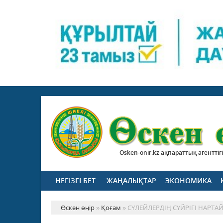
Osken-onir.kz ақпараттық агенттігі
НЕГІЗГІ БЕТ
ЖАҢАЛЫҚТАР
ЭКОНОМИКА
Өскен өңір
»
Қоғам
» СҮЛЕЙЛЕРДІҢ СҮЙРІГІ НАРТА