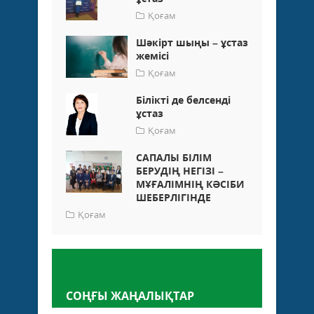
Қоғам
Шәкірт шыңы – ұстаз
жемісі
Қоғам
Білікті де белсенді
ұстаз
Қоғам
САПАЛЫ БІЛІМ
БЕРУДІҢ НЕГІЗІ –
МҰҒАЛІМНІҢ КӘСІБИ
ШЕБЕРЛІГІНДЕ
Қоғам
Пікір қалдыру
СОҢҒЫ ЖАҢАЛЫҚТАР