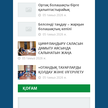
Ортақ болашақты бірге
қалыптастырайық
05 тамыз 2026 ж.
Белсенді таңдау – жарқын
болашақтың кепілі
05 тамыз 2026 ж.
ЦИФРЛАНДЫРУ САЛАСЫН
ДАМЫТУ АЯСЫНДА
САЛЫНАТЫН ЖАҢА
05 тамыз 2026 ж.
«ОТАНДЫҚ ТАУАРЛАРДЫ
ҚОЛДАУ ЖӘНЕ ІЛГЕРІЛЕТУ
05 тамыз 2026 ж.
ҚОҒАМ