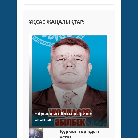
ҰҚСАС ЖАҢАЛЫҚТАР:
«Ауылдың Алтынсарині»
атанған
Құрмет төріндегі
ұстаз