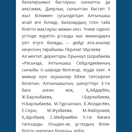
балаларымыз бастауыш сыныпты да
аяқтамақ. Даярлық сыныптан бастап 5
жыл біліммен сусындатқан Алтыншаш
апай өте білімді, балалардың тілін таба
білетін мақтаулы маман иесі. Үнемі ізденіс
үстінде жүретін ұстазды жас мамандарға
үлгі етуге болады, – дейді ата-аналар
кеңесінің төрайымы ­Перизат Мұсаева
Ал мектеп директоры Орынкүл Шорабаева
«Расында, ­Алтыншаш Сейділдаеваның
сыныбы іс-шарада белсенді, оқуда озат. 4
мамыр күні оқушылар Ббжм тапсырған
болатын. Алтыншаштың шәкірттері 3-тік
баға алған жоқ. Қ.Айдарбек,
Ж.Барлыбаева, І.Барлыбаева,
Н.Барлыбаева, М.Тұрсынхан, Б.Жолдасбек,
Е.Серік, М.Жүзбаева, М.Файзулаев,
Қ.Әділбаев, С.Мейрамбек 5-тік бағаға
тапсырды. Осыдан-ақ ұстаздың білім-
білігін аңғаруға болады» дейді.