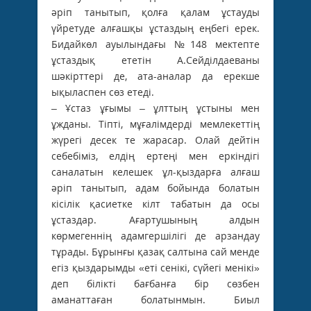
әріп танытып, қолға қалам ұстауды
үйретуде алғашқы ұстаздың еңбегі ерек.
Бидайкөл ауылындағы №148 мектепте
ұстаздық ететін А.Сейділдаеваны
шәкірттері де, ата-аналар да ерекше
ықыласпен сөз етеді.
– Ұстаз ұғымы – ұлттың ұстыны мен
ұжданы. Тіпті, мұғалімдерді мемлекеттің
жүрегі десек те жарасар. Олай дейтін
себебіміз, елдің ертеңі мен еркіндігі
саналатын келешек ұл-қыздарға алғаш
әріп танытып, адам бойында болатын
кісілік қасиетке кілт табатын да осы
ұстаздар. Ағартушының алдын
көрмегеннің адамгершілігі де арзандау
тұрады. Бұрынғы қазақ салтына сай менде
егіз қыздарымды «еті сенікі, сүйегі менікі»
деп білікті бағбанға бір сөзбен
аманаттаған болатынмын. Биыл