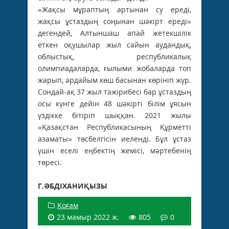
«Жақсы мұраптың артынан су ереді,
жақсы ұстаздың соңынан шәкірт ереді»
дегендей, Алтыншаш апай жетекшілік
еткен оқушылар жыл сайын аудандық,
облыстық, республикалық
олимпиадаларда, ғылыми жобаларда топ
жарып, әрдайым көш басынан көрініп жүр.
Сондай-ақ 37 жыл тәжірибесі бар ұстаздың
осы күнге дейін 48 шәкірті білім ұясын
үздікке бітіріп шыққан. 2021 жылы
«Қазақстан Республикасының Құрметті
азаматы» төсбелгісін иеленді. Бұл ұстаз
үшін еселі еңбектің жемісі, мәртебенің
төресі.
Г.ӘБДІХАНИҚЫЗЫ
Қоғам
23 мамыр 2022 ж.
805
0