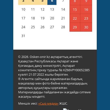
3
4
5
6
7
8
9
10
11
12
13
14
15
16
17
18
19
20
21
22
23
24
25
26
27
28
29
30
31
© 2026. Osken-onir.kz ақпараттық агенттігі.
Қазақстан Республикасы Ақпарат және
Қоғамдық даму министрлігі, Ақпарат
комитетінің тіркеу туралы № KZ66VPY00052385
куәлігі 21.07.2022 жылы берілген.
® Агенттік сайтында жарияланған барлық
мақалалар мен фото-бейне материалдардың
авторлық құқықтары қорғалған.
Материалдарды пайдаланған жағдайда сілтеме
жасалуы міндетті.
Меншік иесі:
«Сыр медиа»
ЖШС.