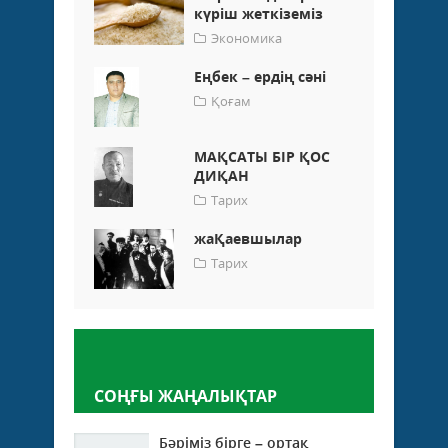
күріш жеткіземіз
Экономика
Еңбек – ердің сәні
Қоғам
МАҚСАТЫ БІР ҚОС
ДИҚАН
Тарих
жаҚаевшылар
Тарих
Пікір қалдыру
СОҢҒЫ ЖАҢАЛЫҚТАР
Бәріміз бірге – ортақ