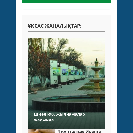
ҰҚСАС ЖАҢАЛЫҚТАР:
Шиелі-90. Жылнамалар
жадында
4 күн ішінде Иранға