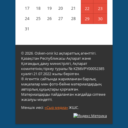
17
18
19
20
21
22
23
24
25
26
27
28
29
30
31
© 2026. Osken-onir.kz ақпараттық агенттігі.
Қазақстан Республикасы Ақпарат және
Қоғамдық даму министрлігі, Ақпарат
комитетінің тіркеу туралы № KZ66VPY00052385
куәлігі 21.07.2022 жылы берілген.
® Агенттік сайтында жарияланған барлық
мақалалар мен фото-бейне материалдардың
авторлық құқықтары қорғалған.
Материалдарды пайдаланған жағдайда сілтеме
жасалуы міндетті.
Меншік иесі:
«Сыр медиа»
ЖШС.