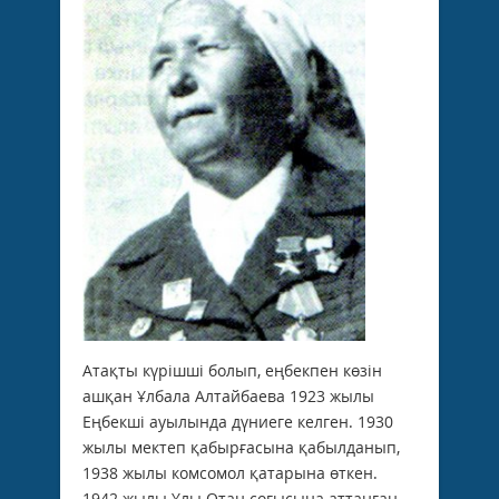
Атақты күрішші болып, еңбекпен көзін
ашқан Ұлбала Алтайбаева 1923 жылы
Еңбекші ауылында дүниеге келген. 1930
жылы мектеп қабырғасына қабылданып,
1938 жылы комсомол қатарына өткен.
1942 жылы Ұлы Отан соғысына аттанған