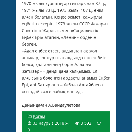
1970 жылы күріштің әр гектарынан 87 ц.,
1971 жылы 73 ц., 1973 жылы 107 ц. өнім
алған болатын. Кеңес өкіметі қажырлы
еңбегін ескеріп, 1973 жылы СССР Жоғарғы
Советінің Жарлығымен «Социалистік
Еңбек Ері» атағын, «Ленин» орденін
берген.
«Адал еңбек етсең, алдыңнан ақ жол
ашылар, ел-жұрттың алдында еңсең биік
болса, қалғанының бәрін Алла өзі
жеткізер» – дейді дана халқымыз. Ел
алғысына бөленген ардақты анамыз Еңбек
Ері, әрі Батыр ана – Ұлбала Алтайбаева
осындай сөзге лайық жан еді.
Дайындаған А.Байдаулетова.
Қоғам
03 наурыз 2018 ж.
3 592
0