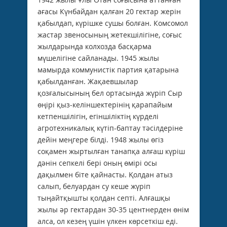
ағасы Күнбайдан қалған 20 гектар жерін
қабылдап, күрішке сушы болған. Комсомол
жастар звеносының жетекшілігіне, соғыс
жылдарында колхозда басқарма
мүшелігіне сайланады. 1945 жылы
мамырда коммунистік партия қатарына
қабылданған. Жақаевшылар
қозғалысының бел ортасында жүріп Сыр
өңірі қыз-келіншектерінің қарапайым
кетпеншілігін, егіншіліктің күрделі
агротехникалық күтіп-баптау тәсілдеріне
дейін меңгере білді. 1948 жылы өгіз
соқамен жыртылған танапқа алғаш күріш
дәнін сепкелі бері оның өмірі осы
дақылмен біте қайнасты. Қолдан атыз
салып, белуардан су кеше жүріп
тыңайтқышты қолдан септі. Алғашқы
жылы әр гектардан 30-35 центнерден өнім
алса, ол кезең үшін үлкен көрсеткіш еді.