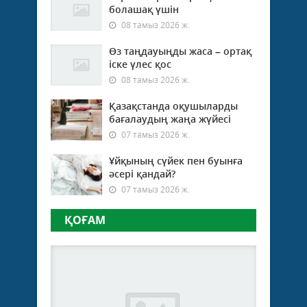
болашақ үшін
08 тамыз 2026 ж.
Өз таңдауыңды жаса – ортақ
іске үлес қос
08 тамыз 2026 ж.
Қазақстанда оқушыларды
бағалаудың жаңа жүйесі
07 тамыз 2026 ж.
Ұйқының сүйек пен буынға
әсері қандай?
07 тамыз 2026 ж.
ҚОҒАМ