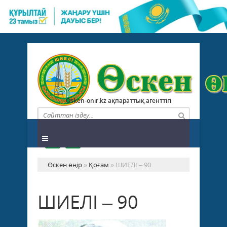
Osken-onir.kz ақпараттық агенттігі
Өскен өңір
»
Қоғам
» ШИЕЛІ – 90
ШИЕЛІ – 90