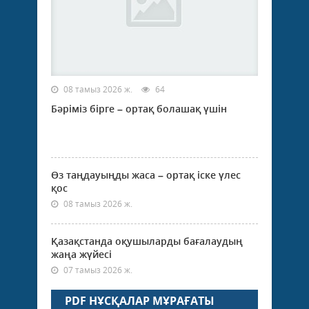
08 тамыз 2026 ж.
64
Бәріміз бірге – ортақ болашақ үшін
Өз таңдауыңды жаса – ортақ іске үлес
қос
08 тамыз 2026 ж.
Қазақстанда оқушыларды бағалаудың
жаңа жүйесі
07 тамыз 2026 ж.
PDF НҰСҚАЛАР МҰРАҒАТЫ