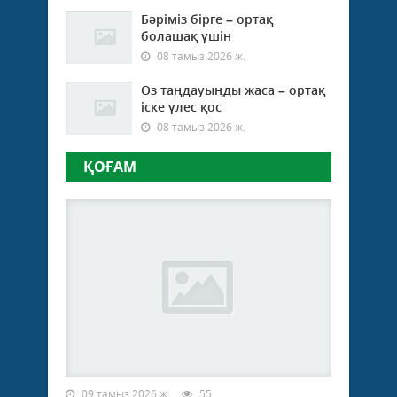
Бәріміз бірге – ортақ
болашақ үшін
08 тамыз 2026 ж.
Өз таңдауыңды жаса – ортақ
іске үлес қос
08 тамыз 2026 ж.
ҚОҒАМ
09 тамыз 2026 ж.
55