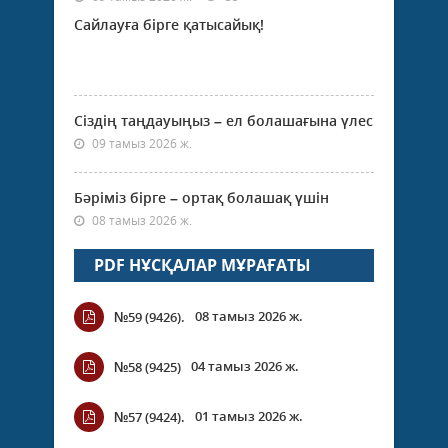
Сайлауға бірге қатысайық!
Сіздің таңдауыңыз – ел болашағына үлес
09 тамыз 2026 ж.
Бәріміз бірге – ортақ болашақ үшін
08 тамыз 2026 ж.
PDF НҰСҚАЛАР МҰРАҒАТЫ
08 тамыз 2026 ж.
№59 (9426).
04 тамыз 2026 ж.
№58 (9425)
01 тамыз 2026 ж.
№57 (9424).