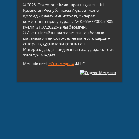
© 2026. Osken-onir.kz ақпараттық агенттігі.
Қазақстан Республикасы Ақпарат және
Қоғамдық даму министрлігі, Ақпарат
комитетінің тіркеу туралы № KZ66VPY00052385
куәлігі 21.07.2022 жылы берілген.
® Агенттік сайтында жарияланған барлық
мақалалар мен фото-бейне материалдардың
авторлық құқықтары қорғалған.
Материалдарды пайдаланған жағдайда сілтеме
жасалуы міндетті.
Меншік иесі:
«Сыр медиа»
ЖШС.