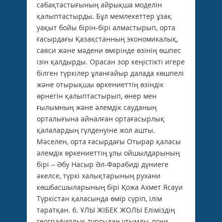
сабақтастығының айрықша моделін
қалыптастырды. Бұл мемлекеттер ұзақ
уақыт бойы бірін-бірі алмастырып, орта
ғасырдағы Қазақстанның экономикалық,
саяси және мәдени өмірінде өзінің өшпес
ізін қалдырды. Орасан зор кеңістікті игере
білген түркілер ұланғайыр далада көшпелі
және отырықшы өркениеттің өзіндік
өрнегін қалыптастырып, өнер мен
ғылымның және әлемдік сауданың
орталығына айналған ортағасырлық
қалалардың гүлденуіне жол ашты.
Мәселен, орта ғасырдағы Отырар қаласы
әлемдік өркениеттің ұлы ойшылдарының
бірі – Әбу Насыр Әл-Фарабиді дүниеге
әкелсе, түркі халықтарының рухани
көшбасшыларының бірі Қожа Ахмет Ясауи
Түркістан қаласында өмір сүріп, ілім
таратқан. 6. ҰЛЫ ЖІБЕК ЖОЛЫ Еліміздің
географиялық тұрғыдан ұтымды, яғни