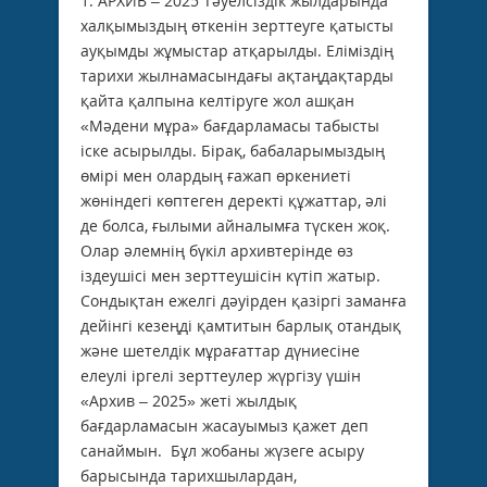
1. АРХИВ – 2025 Тәуелсіздік жылдарында
халқымыздың өткенін зерттеуге қатысты
ауқымды жұмыстар атқарылды. Еліміздің
тарихи жылнамасындағы ақтаңдақтарды
қайта қалпына келтіруге жол ашқан
«Мәдени мұра» бағдарламасы табысты
іске асырылды. Бірақ, бабаларымыздың
өмірі мен олардың ғажап өркениеті
жөніндегі көптеген деректі құжаттар, әлі
де болса, ғылыми айналымға түскен жоқ.
Олар әлемнің бүкіл архивтерінде өз
іздеушісі мен зерттеушісін күтіп жатыр.
Сондықтан ежелгі дәуірден қазіргі заманға
дейінгі кезеңді қамтитын барлық отандық
және шетелдік мұрағаттар дүниесіне
елеулі іргелі зерттеулер жүргізу үшін
«Архив – 2025» жеті жылдық
бағдарламасын жасауымыз қажет деп
санаймын. Бұл жобаны жүзеге асыру
барысында тарихшылардан,