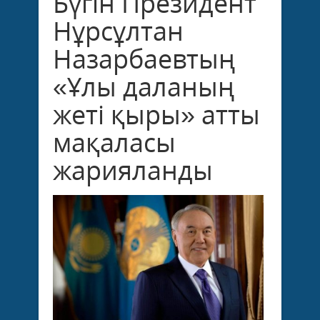
Бүгін Президент
Нұрсұлтан
Назарбаевтың
«Ұлы даланың
жеті қыры» атты
мақаласы
жарияланды