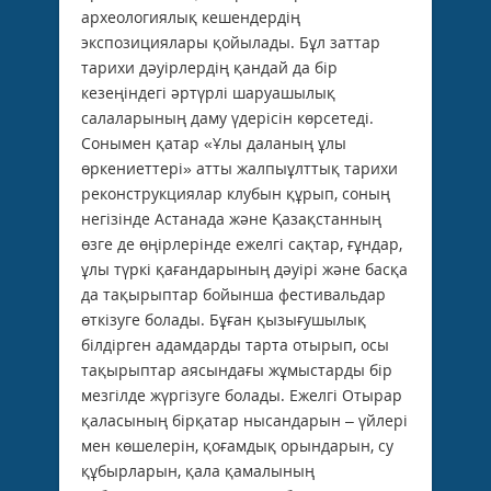
археологиялық кешендердің
экспозициялары қойылады. Бұл заттар
тарихи дәуірлердің қандай да бір
кезеңіндегі әртүрлі шаруашылық
салаларының даму үдерісін көрсетеді.
Сонымен қатар «Ұлы даланың ұлы
өркениеттері» атты жалпыұлттық тарихи
реконструкциялар клубын құрып, соның
негізінде Астанада және Қазақстанның
өзге де өңірлерінде ежелгі сақтар, ғұндар,
ұлы түркі қағандарының дәуірі және басқа
да тақырыптар бойынша фестивальдар
өткізуге болады. Бұған қызығушылық
білдірген адамдарды тарта отырып, осы
тақырыптар аясындағы жұмыстарды бір
мезгілде жүргізуге болады. Ежелгі Отырар
қаласының бірқатар нысандарын – үйлері
мен көшелерін, қоғамдық орындарын, су
құбырларын, қала қамалының