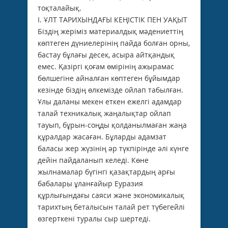
тоқталайық.
І. ҰЛТ ТАРИХЫНДАҒЫ КЕҢІСТІК ПЕН УАҚЫТ
Біздің жеріміз материалдық мәдениеттің
көптеген дүниелерінің пайда болған орны,
бастау бұлағы десек, асыра айтқандық
емес. Қазіргі қоғам өмірінің ажырамас
бөлшегіне айналған көптеген бұйымдар
кезінде біздің өлкемізде ойлап табылған.
Ұлы даланы мекен еткен ежелгі адамдар
талай техникалық жаңалықтар ойлап
тауып, бұрын-соңды қолданылмаған жаңа
құралдар жасаған. Бұларды адамзат
баласы жер жүзінің әр түкпірінде әлі күнге
дейін пайдаланып келеді. Көне
жылнамалар бүгінгі қазақтардың арғы
бабалары ұланғайыр Еуразия
құрлығындағы саяси және экономикалық
тарихтың беталысын талай рет түбегейлі
өзгерткені туралы сыр шертеді.