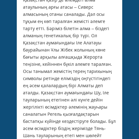
атаулының арғы атасы – Сиверс
алмасының отаны саналады. Дәл осы
тұқым ең көп таралған жемісті әлемге
тарту етті. Бәріміз білетін алма – біздегі
алманың генетикалық бір түрі. Ол
Қазақстан аумағындағы Іле Алатауы
баурайынан Ұлы Жібек жолының көне
бағыты арқылы алғашқыда Жерорта
теңізіне, кейіннен бүкіл әлемге таралған.
Осы танымал жемістің терең тарихының
символы ретінде еліміздің оңтүстігіндегі
ең әсем қалалардың бірі Алматы деп
аталды. Қазақстан аумағындағы Шу, Іле
тауларының етегінен әлі күнге дейін
жергілікті өсімдіктер әлемінің жауһары
саналатын Регель қызғалдақтарын
бастапқы күйінде кездестіруге болады. Бұл
әсем өсімдіктер біздің жерімізде Тянь-
Шань тауларының етегі мен шөлейт