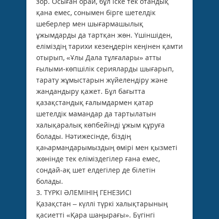
зор. Осыған орай, бұл іске тек отандық
қана емес, сонымен бірге шетелдік
шеберлер мен шығармашылық
ұжымдарды да тартқан жөн. Үшіншіден,
еліміздің тарихи кезеңдерін кеңінен қамти
отырып, «Ұлы Дала тұлғалары» атты
ғылыми-көпшілік серияларды шығарып,
тарату жұмыстарын жүйелендіру және
жандандыру қажет. Бұл бағытта
қазақстандық ғалымдармен қатар
шетелдік мамандар да тартылатын
халықаралық көпбейінді ұжым құруға
болады. Нәтижесінде, біздің
қаһармандарымыздың өмірі мен қызметі
жөнінде тек еліміздегілер ғана емес,
сондай-ақ шет елдегілер де білетін
болады.
3. ТҮРКІ ӘЛЕМІНІҢ ГЕНЕЗИСІ
Қазақстан – күллі түркі халықтарының
қасиетті «Қара шаңырағы». Бүгінгі