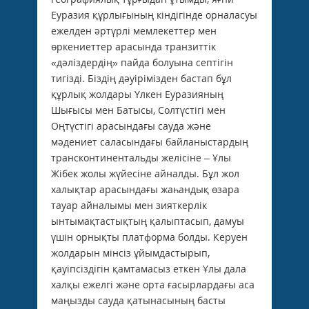
Еуразия құрлығының кіндігінде орналасуы
ежелден әртүрлі мемлекеттер мен
өркениеттер арасында транзиттік
«дәліздердің» пайда болуына септігін
тигізді. Біздің дәуірімізден бастап бұл
құрлық жолдары Үлкен Еуразияның
Шығысы мен Батысы, Солтүстігі мен
Оңтүстігі арасындағы сауда және
мәдениет саласындағы байланыстардың
трансконтинентальды желісіне – Ұлы
Жібек жолы жүйесіне айналды. Бұл жол
халықтар арасындағы жаһандық өзара
тауар айналымы мен зияткерлік
ынтымақтастықтың қалыптасып, дамуы
үшін орнықты платформа болды. Керуен
жолдарын мінсіз ұйымдастырып,
қауіпсіздігін қамтамасыз еткен Ұлы дала
халқы ежелгі және орта ғасырлардағы аса
маңызды сауда қатынасының басты