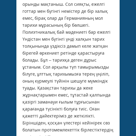
орынды мақтаныш. Сол сияқты, ежелгі
готтар мен бүгінгі немістер де бір халық
емес, бірақ олар да Германияның мол
тарихи мұрасының бір бөлшегі.
Полиэтникалық бай мәдениеті бар ежелгі
Үндістан мен бүгінгі үнді халқын тарих
толқынында үздіксіз дамып келе жатқан
бірегей өркениет ретінде қарастыруға
болады. Бұл – тарихқа деген дұрыс
ұстаным. Сол арқылы түп тамырымызды
білуге, ұлттық тарихымызға терең үңіліп,
оның күрмеулі түйінін шешуге мүмкіндік
туады. Қазақстан тарихы да жеке
жұрнақтарымен емес, тұтастай қалпында
қазіргі заманауи ғылым тұрғысынан
қарағанда түсінікті болуға тиіс. Оған
қажетті дәйектеріміз де жеткілікті.
Біріншіден, қосқан үлестері кейінірек сөз
болатын протомемлекеттік бірлестіктердің