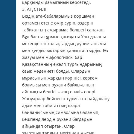
қарқынды дамығанын көрсетеді.
3. АҢ СТИЛІ
Біздің ата-бабаларымыз қоршаған
ортамен етене өмір сүріп, өздерін
табиғаттың ажырамас бөлшегі санаған.
Бұл басты тұрмыс қағидаты Ұлы даланы
мекендеген халықтардың дүниетанымы
мен құндылықтарын қалыптастырды. Өз
жазуы мен мифологиясы бар
Қазақстанның ежелгі тұрғындарының
озық мәдениеті болды. Олардың
мұрасының жарқын көрінісі, көркем
болмысы мен рухани байлығының
айшықты белгісі – «аң стилі» өнері.
Жануарлар бейнесін тұрмыста пайдалану
адам мен табиғаттың өзара
байланысының символына баланып,
көшпенділердің рухани бағдарын
айқындап отырған. Олар
жыртқыштардың, негізінен мысық