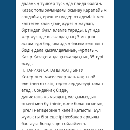
даланың түйісер тұсында пайда болған.
Қазақ топырағындағы осынау қарапайым,
сондай-ақ ерекше гүлдер өз әдемілігімен
көптеген халықтың жүрегін жаулап,
біртіндеп бүкіл әлемге тарады. Бүгінде
жер жүзінде қызғалдақтың 3 мыңнан
астам түрі бар, олардың басым көпшілігі –
біздің дала қызғалдағының «ұрпағы».
Қазір Қазақстанда қызғалдақтың 35 түрі
өседі.
ІІ. ТАРИХИ САНАНЫ ЖАҢҒЫРТУ
Көтерілген мәселелер жан-жақты ой
елегінен өткізіп, терең зерделеуді талап
етеді. Сондай-ақ біздің
дүниетанымымыздың, халқымыздың
өткені мен бүгінінің және болашағының
іргелі негіздеріне тікелей қатысты. Бұл
жұмысты бірнеше ірі жобалар арқылы
бастауға болады деп ойлаймын.