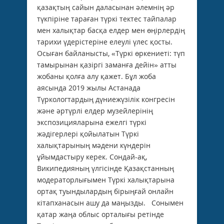
қазақтың сайын даласынан әлемнің әр
түкпіріне тараған түркі тектес тайпалар
мен халықтар басқа елдер мен өңірлердің
тарихи үдерістеріне елеулі үлес қосты.
Осыған байланысты, «Түркі өркениеті: түп
тамырынан қазіргі заманға дейін» атты
жобаны қолға алу қажет. Бұл жоба
аясында 2019 жылы Астанада
Түркологтардың дүниежүзілік конгресін
және әртүрлі елдер музейлерінің
экспозицияларына ежелгі түркі
жәдігерлері қойылатын Түркі
халықтарының мәдени күндерін
ұйымдастыру керек. Сондай-ақ,
Википедияның үлгісінде Қазақстанның
модераторлығымен Түркі халықтарына
ортақ туындылардың бірыңғай онлайн
кітапханасын ашу да маңызды. Сонымен
қатар жаңа облыс орталығы ретінде