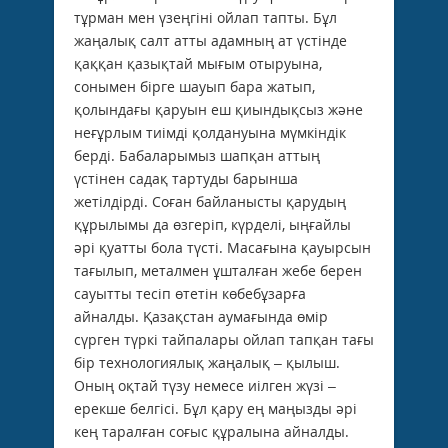
тұрман мен үзеңгіні ойлап тапты. Бұл
жаңалық салт атты адамның ат үстінде
қаққан қазықтай мығым отыруына,
сонымен бірге шауып бара жатып,
қолындағы қаруын еш қиындықсыз және
неғұрлым тиімді қолдануына мүмкіндік
берді. Бабаларымыз шапқан аттың
үстінен садақ тартуды барынша
жетілдірді. Соған байланысты қарудың
құрылымы да өзгеріп, күрделі, ыңғайлы
әрі қуатты бола түсті. Масағына қауырсын
тағылып, металмен ұшталған жебе берен
сауытты тесіп өтетін көбебұзарға
айналды. Қазақстан аумағында өмір
сүрген түркі тайпалары ойлап тапқан тағы
бір технологиялық жаңалық – қылыш.
Оның оқтай түзу немесе иілген жүзі –
ерекше белгісі. Бұл қару ең маңызды әрі
кең таралған соғыс құралына айналды.