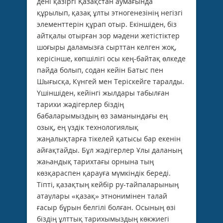
дені қазіргі Қазақстан аумағында
құрылып, қазақ ұлты этногенезінің негізгі
элементтерін құрап отыр. Екіншіден, біз
айтқалы отырған зор мәдени жетістіктер
шоғыры даламызға сырттан келген жоқ,
керісінше, көпшілігі осы кең-байтақ өлкеде
пайда болып, содан кейін Батыс пен
Шығысқа, Күнгей мен Теріскейге таралды.
Үшіншіден, кейінгі жылдары табылған
тарихи жәдігерлер біздің
бабаларымыздың өз заманындағы ең
озық, ең үздік технологиялық
жаңалықтарға тікелей қатысы бар екенін
айғақтайды. Бұл жәдігерлер Ұлы даланың
жаһандық тарихтағы орнына тың
көзқараспен қарауға мүмкіндік береді.
Тіпті, қазақтың кейбір ру-тайпаларының
атаулары «қазақ» этнонимінен талай
ғасыр бұрын белгілі болған. Осының өзі
біздің ұлттық тарихымыздың көкжиегі