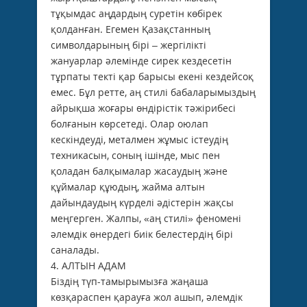
тұқымдас аңдардың суретін көбірек
қолданған. Егемен Қазақстанның
символдарының бірі – жергілікті
жануарлар әлемінде сирек кездесетін
тұрпаты текті қар барысы екені кездейсоқ
емес. Бұл ретте, аң стилі бабаларымыздың
айрықша жоғары өндірістік тәжірибесі
болғанын көрсетеді. Олар оюлап
кескіндеуді, металмен жұмыс істеудің
техникасын, соның ішінде, мыс пен
қоладан балқымалар жасаудың және
құймалар құюдың, жайма алтын
дайындаудың күрделі әдістерін жақсы
меңгерген. Жалпы, «аң стилі» феномені
әлемдік өнердегі биік белестердің бірі
саналады.
4. АЛТЫН АДАМ
Біздің түп-тамырымызға жаңаша
көзқараспен қарауға жол ашып, әлемдік