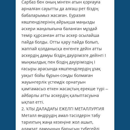
Сарбаз бен оның мінген атын қорғауға
арналған сауытты да алғаш рет біздің
бабаларымыз жасаған. Еуразия
көшпенділерінің айрықша маңызды
әскери жаңалығына баланған мұздай
темір құрсанған атты әскер осылайша
пайда болды. Отты қару пайда болып,
жаппай қолданысқа енгенге дейін атты
әскердің дамуы біздің дәуірімізге дейінгі І
мыңжылдық пен біздің дәуіріміздің І
ғасыры арасында көшпенділердің ұзақ
уақыт бойы бұрын-соңды болмаған
жауынгерлік үстемдік орнатуын
қамтамасыз еткен жасақтың ерекше түрі –
айбарлы атты әскердің қалыптасуына
ықпал етті.
2. ҰЛЫ ДАЛАДАҒЫ ЕЖЕЛГІ МЕТАЛЛУРГИЯ
Металл өндірудің амал-тәсілдерін табу
тарихтың жаңа кезеңіне жол ашып,
адамзат дамуының барысын түбегейлі