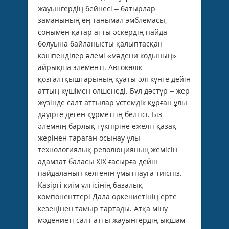
жауынгердің бейнесі – батырлар
заманының ең танымал эмблемасы,
сонымен қатар атты әскердің пайда
болуына байланысты қалыптасқан
көшпенділер әлемі «мәдени кодының»
айрықша элементі. Автокөлік
қозғалтқыштарының қуаты әлі күнге дейін
аттың күшімен өлшенеді. Бұл дәстүр – жер
жүзінде салт аттылар үстемдік құрған ұлы
дәуірге деген құрметтің белгісі. Біз
әлемнің барлық түкпіріне ежелгі қазақ
жерінен тараған осынау ұлы
технологиялық революцияның жемісін
адамзат баласы ХІХ ғасырға дейін
пайдаланып келгенін ұмытпауға тиіспіз.
Қазіргі киім үлгісінің базалық
компоненттері Дала өркениетінің ерте
кезеңінен тамыр тартады. Атқа міну
мәдениеті салт атты жауынгердің ықшам