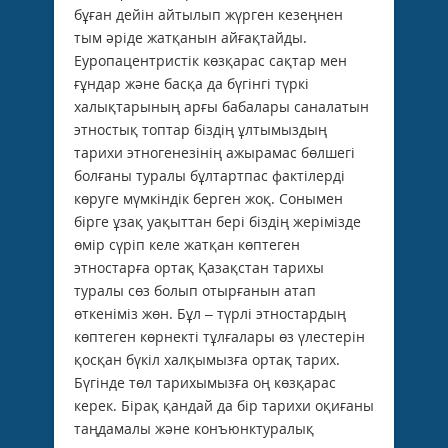
бұған дейін айтылып жүрген кезеңнен
тым әріде жатқанын айғақтайды.
Еуропацентристік көзқарас сақтар мен
ғұндар және басқа да бүгінгі түркі
халықтарының арғы бабалары саналатын
этностық топтар біздің ұлтымыздың
тарихи этногенезінің ажырамас бөлшегі
болғаны туралы бұлтартпас фактілерді
көруге мүмкіндік берген жоқ. Сонымен
бірге ұзақ уақыттан бері біздің жерімізде
өмір сүріп келе жатқан көптеген
этностарға ортақ Қазақстан тарихы
туралы сөз болып отырғанын атап
өткеніміз жөн. Бұл – түрлі этностардың
көптеген көрнекті тұлғалары өз үлестерін
қосқан бүкіл халқымызға ортақ тарих.
Бүгінде төл тарихымызға оң көзқарас
керек. Бірақ қандай да бір тарихи оқиғаны
таңдамалы және конъюнктуралық