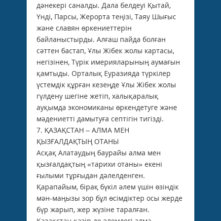
дәнекері саналды. Дала белдеуі Қытай,
Үнді, Парсы, Жерорта теңізі, Таяу Шығыс
және славян өркениеттерін
байланыстырды. Алғаш пайда болған
сәттен бастап, Ұлы Жібек жолы картасы,
негізінен, Түрік имерияларының аумағын
қамтыды. Орталық Еуразияда түркілер
үстемдік құрған кезеңде Ұлы Жібек жолы
гүлдену шегіне жетіп, халықаралық
ауқымда экономиканы өркендетуге және
мәдениетті дамытуға септігін тигізді.
7. ҚАЗАҚСТАН – АЛМА МЕН
ҚЫЗҒАЛДАҚТЫҢ ОТАНЫ
Асқақ Алатаудың баурайы алма мен
қызғалдақтың «тарихи отаны» екені
ғылыми тұрғыдан дәлелденген.
Қарапайым, бірақ бүкіл әлем үшін өзіндік
мән-маңызы зор бұл өсімдіктер осы жерде
бүр жарып, жер жүзіне таралған.
Қазақстан қазір де әлемдегі алма