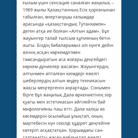
ғылым үшін сенсация саналған жаңалық –
1969 жылы Қазақстанның Есік қорғанынан
табылған, өнертанушы ғалымдар
арасында «қазақстандық Тутанхамон»
деген атқа ие болған «Алтын адам». Бұл
жауынгер талай тылсым құпияның бетін
ашты. Біздің бабаларымыз әлі күнге дейін
өзінің асқан көркемдігімен
тамсандыратын аса жоғары деңгейдегі
көркем дүниелер жасаған. Жауынгердің
алтынмен апталған киімдері ежелгі
шеберлердің алтын өңдеу техникасын
жақсы меңгергенін аңғартады. Сонымен
бірге бұл жаңалық Дала өркениетінің зор
қуаты мен эстетикасын әйгілейтін бай
мифологияны паш етті. Дала халқы өз
көсемдерін осылайша ұлықтап, оның
мәртебесін күн секілді құдірет деңгейіне
көтеріп асқақтатқан. Қорымдағы сән-
салтанатты жасау-жабдықтар ежелгі