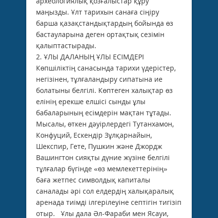
археологиялық қозғалыстар құру
маңызды. Ұлт тарихын санаға сіңіру
барша қазақстандықтардың бойында өз
бастауларына деген ортақтық сезімін
қалыптастырады.
2. ҰЛЫ ДАЛАНЫҢ ҰЛЫ ЕСІМДЕРІ
Көпшіліктің санасында тарихи үдерістер,
негізінен, тұлғаландыру сипатына ие
болатыны белгілі. Көптеген халықтар өз
елінің ерекше елшісі сынды ұлы
бабаларының есімдерін мақтан тұтады.
Мысалы, өткен дәуірлердегі Тутанхамон,
Конфуций, Ескендір Зұлқарнайын,
Шекспир, Гете, Пушкин және Джордж
Вашингтон сияқты дүние жүзіне белгілі
тұлғалар бүгінде «өз мемлекеттерінің»
баға жетпес символдық капиталы
саналады әрі сол елдердің халықаралық
аренада тиімді ілгерілеуіне септігін тигізіп
отыр. Ұлы дала Әл-Фараби мен Ясауи,