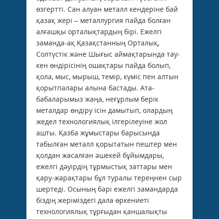
өзгертті. Сан алуан металл кендеріне бай
қазақ жері – металлургия пайда болған
алғашқы орталықтардың бірі. Ежелгі
заманда-ақ Қазақстанның Орталық,
Солтүстік және Шығыс аймақтарында тау-
кен өндірісінің ошақтары пайда болып,
қола, мыс, мырыш, темір, күміс пен алтын
қорытпалары алына бастады. Ата-
бабаларымыз жаңа, неғұрлым берік
металдар өндіру ісін дамытып, олардың
жедел технологиялық ілгерілеуіне жол
ашты. Қазба жұмыстары барысында
табылған металл қорытатын пештер мен
қолдан жасалған әшекей бұйымдары,
ежелгі дәуірдің тұрмыстық заттары мен
қару-жарақтары бұл туралы тереңнен сыр
шертеді. Осының бәрі ежелгі замандарда
біздің жеріміздегі дала өркениеті
технологиялық тұрғыдан қаншалықты