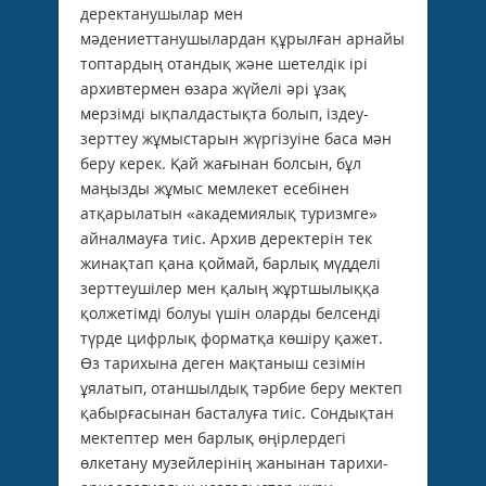
деректанушылар мен
мәдениеттанушылардан құрылған арнайы
топтардың отандық және шетелдік ірі
архивтермен өзара жүйелі әрі ұзақ
мерзімді ықпалдастықта болып, іздеу-
зерттеу жұмыстарын жүргізуіне баса мән
беру керек. Қай жағынан болсын, бұл
маңызды жұмыс мемлекет есебінен
атқарылатын «академиялық туризмге»
айналмауға тиіс. Архив деректерін тек
жинақтап қана қоймай, барлық мүдделі
зерттеушілер мен қалың жұртшылыққа
қолжетімді болуы үшін оларды белсенді
түрде цифрлық форматқа көшіру қажет.
Өз тарихына деген мақтаныш сезімін
ұялатып, отаншылдық тәрбие беру мектеп
қабырғасынан басталуға тиіс. Сондықтан
мектептер мен барлық өңірлердегі
өлкетану музейлерінің жанынан тарихи-