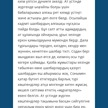
киім үлгісін дүниеге әкелді. Ат үстінде
жүргенде ыңғайлы болуы үшін
бабаларымыз алғаш рет киімді үстіңгі
және астыңғы деп екіге бөлді. Осылайша
кәдімгі шалбардың алғашқы нұсқасы
пайда болды. Бұл салт атты адамдардың
ат құлағында ойнауына, ұрыс кезінде
еркін қимылдауына мүмкіндік берді. Дала
тұрғындары теріден, киізден, кендір мен
жүннен, кенептен шалбар тікті. Содан бері
мыңдаған жыл өтсе де, киімнің осы түрі
өзгере қоймады. Қазба жұмыстары кезінде
табылған көне шалбарлардың қазіргі
шалбардан еш айырмасы жоқ. Сонымен
қатар бүгінгі етіктердің барлық түрі
көшпенділер атқа мінгенде киген жұмсақ
өкшелі саптама етіктің «мұрагерлері»
екені белгілі. Ат үстінде жүрген
көшпенділер тақымына басқан сәйгүлігіне
неғұрлым еркін мініп жүруі үшін биік ер-