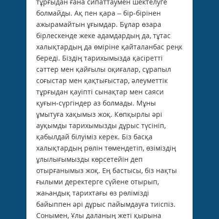
тұрғыдан ғана сипаттаумен шектелуге
болмайды. Ақ пен қара – бір-бірінен
ажырамайтын ұғымдар. Бұлар өзара
бірлескенде жеке адамдардың да, тұтас
халықтардың да өміріне қайталанбас реңк
береді. Біздің тарихымызда қасіретті
сәттер мен қайғылы оқиғалар, сұрапыл
соғыстар мен қақтығыстар, әлеуметтік
тұрғыдан қауіпті сынақтар мен саяси
қуғын-сүргіндер аз болмады. Мұны
ұмытуға хақымыз жоқ. Көпқырлы әрі
ауқымды тарихымызды дұрыс түсініп,
қабылдай білуіміз керек. Біз басқа
халықтардың рөлін төмендетіп, өзіміздің
ұлылығымызды көрсетейін деп
отырғанымыз жоқ. Ең бастысы, біз нақты
ғылыми деректерге сүйене отырып,
жаһандық тарихтағы өз рөлімізді
байыппен әрі дұрыс пайымдауға тиіспіз.
Сонымен, Ұлы даланың жеті қырына