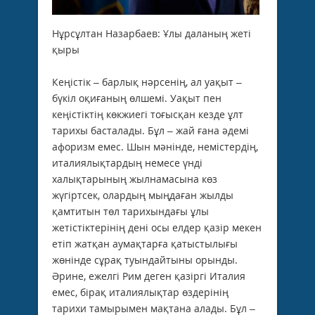
Нұрсұлтан Назарбаев: Ұлы даланың жеті
қыры
Кеңістік – барлық нәрсенің, ал уақыт –
бүкіл оқиғаның өлшемі. Уақыт пен
кеңістіктің көкжиегі тоғысқан кезде ұлт
тарихы басталады. Бұл – жай ғана әдемі
афоризм емес. Шын мәнінде, немістердің,
италиялықтардың немесе үнді
халықтарының жылнамасына көз
жүгіртсек, олардың мыңдаған жылды
қамтитын төл тарихындағы ұлы
жетістіктерінің дені осы елдер қазір мекен
етіп жатқан аумақтарға қатыстылығы
жөнінде сұрақ туындайтыны орынды.
Әрине, ежелгі Рим деген қазіргі Италия
емес, бірақ италиялықтар өздерінің
тарихи тамырымен мақтана алады. Бұл –