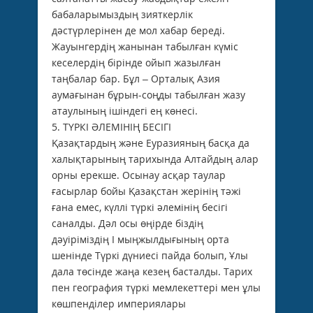
бабаларымыздың зияткерлік
дәстүрлерінен де мол хабар береді.
Жауынгердің жанынан табылған күміс
кеселердің бірінде ойып жазылған
таңбалар бар. Бұл – Орталық Азия
аумағынан бұрын-соңды табылған жазу
атаулының ішіндегі ең көнесі.
5. ТҮРКІ ӘЛЕМІНІҢ БЕСІГІ
Қазақтардың және Еуразияның басқа да
халықтарының тарихында Алтайдың алар
орны ерекше. Осынау асқар таулар
ғасырлар бойы Қазақстан жерінің тәжі
ғана емес, күллі түркі әлемінің бесігі
саналды. Дәл осы өңірде біздің
дәуіріміздің І мыңжылдығының орта
шенінде Түркі дүниесі пайда болып, Ұлы
дала төсінде жаңа кезең басталды. Тарих
пен география түркі мемлекеттері мен ұлы
көшпенділер империялары