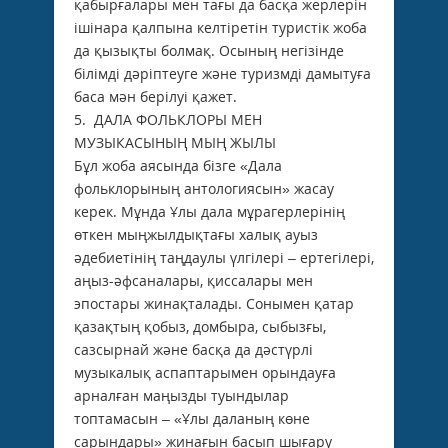
қабырғалары мен тағы да басқа жерлерін
ішінара қалпына келтіретін туристік жоба
да қызықты болмақ. Осының негізінде
білімді дәріптеуге және туризмді дамытуға
баса мән берілуі қажет.
5. ДАЛА ФОЛЬКЛОРЫ МЕН
МУЗЫКАСЫНЫҢ МЫҢ ЖЫЛЫ
Бұл жоба аясында бізге «Дала
фольклорының антологиясын» жасау
керек. Мұнда Ұлы дала мұрагерлерінің
өткен мыңжылдықтағы халық ауыз
әдебиетінің таңдаулы үлгілері – ертегілері,
аңыз-әфсаналары, қиссалары мен
эпостары жинақталады. Сонымен қатар
қазақтың қобыз, домбыра, сыбызғы,
сазсырнай және басқа да дәстүрлі
музыкалық аспаптарымен орындауға
арналған маңызды туындылар
топтамасын – «Ұлы даланың көне
сарындары» жинағын басып шығару