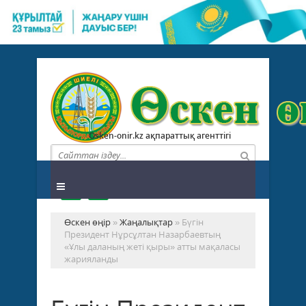
Osken-onir.kz ақпараттық агенттігі
Өскен өңір
»
Жаңалықтар
» Бүгін
Президент Нұрсұлтан Назарбаевтың
«Ұлы даланың жеті қыры» атты мақаласы
жарияланды