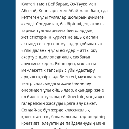
Күлтегін мен Бейбарыс, Әз-Тәуке мен
Абылай, Кенесары мен Абай және басқа да
көптеген ұлы тұлғалар шоғырын дүниеге
әкелді. Сондықтан, біз біріншіден, атақты
тарихи тұлғаларымыз бен олардың
жетістіктерінің құрметіне ашық аспан
астында ескерткіш-мүсіндер қойылатын
«Ұлы даланың ұлы есімдері» атты оқу-
ағарту энциклопедиялық саябағын
ашуымыз керек. Екіншіден, мақсатты
мемлекеттік тапсырыс ұйымдастыру
арқылы қазіргі әдебиеттегі, музыка мен
театр саласындағы және бейнелеу
өнеріндегі ұлы ойшылдар, ақындар және
ел билеген тұлғалар бейнесінің маңызды
галереясын жасауды қолға алу қажет.
Сондай-ақ бұл жерде классикалық
қалыптан тыс, баламалы жастар өнерінің
креативті әлеуетін де пайдаланудың мәні