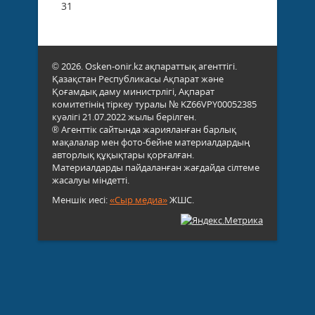
31
© 2026. Osken-onir.kz ақпараттық агенттігі.
Қазақстан Республикасы Ақпарат және
Қоғамдық даму министрлігі, Ақпарат
комитетінің тіркеу туралы № KZ66VPY00052385
куәлігі 21.07.2022 жылы берілген.
® Агенттік сайтында жарияланған барлық
мақалалар мен фото-бейне материалдардың
авторлық құқықтары қорғалған.
Материалдарды пайдаланған жағдайда сілтеме
жасалуы міндетті.
Меншік иесі:
«Сыр медиа»
ЖШС.