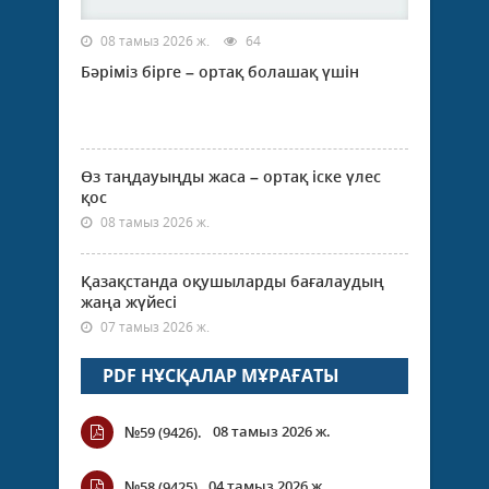
08 тамыз 2026 ж.
64
Бәріміз бірге – ортақ болашақ үшін
Өз таңдауыңды жаса – ортақ іске үлес
қос
08 тамыз 2026 ж.
Қазақстанда оқушыларды бағалаудың
жаңа жүйесі
07 тамыз 2026 ж.
PDF НҰСҚАЛАР МҰРАҒАТЫ
08 тамыз 2026 ж.
№59 (9426).
04 тамыз 2026 ж.
№58 (9425)