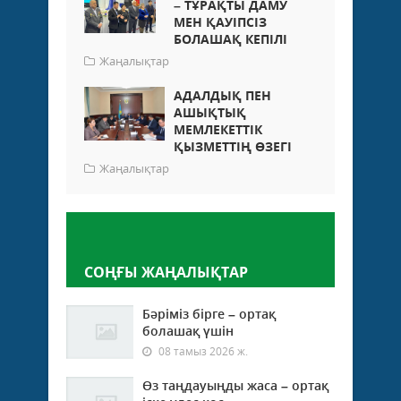
– ТҰРАҚТЫ ДАМУ
МЕН ҚАУІПСІЗ
БОЛАШАҚ КЕПІЛІ
Жаңалықтар
АДАЛДЫҚ ПЕН
АШЫҚТЫҚ
МЕМЛЕКЕТТІК
ҚЫЗМЕТТІҢ ӨЗЕГІ
Жаңалықтар
Пікір қалдыру
СОҢҒЫ ЖАҢАЛЫҚТАР
Бәріміз бірге – ортақ
болашақ үшін
08 тамыз 2026 ж.
Өз таңдауыңды жаса – ортақ