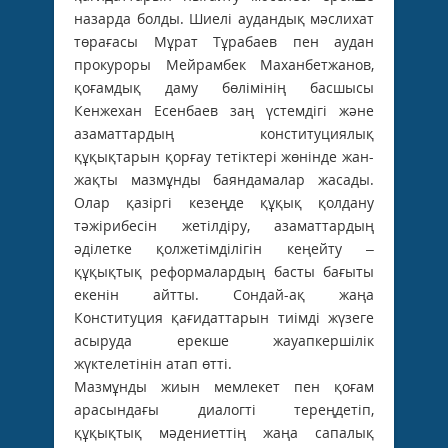
назарда болды. Шиелі аудандық мәслихат
төрағасы Мұрат Тұрабаев пен аудан
прокуроры Мейрамбек Маханбетжанов,
қоғамдық даму бөлімінің басшысы
Кенжехан Есенбаев заң үстемдігі және
азаматтардың конституциялық
құқықтарын қорғау тетіктері жөнінде жан-
жақты мазмұнды баяндамалар жасады.
Олар қазіргі кезеңде құқық қолдану
тәжірибесін жетілдіру, азаматтардың
әділетке қолжетімділігін кеңейту –
құқықтық реформалардың басты бағыты
екенін айтты. Сондай-ақ жаңа
Конституция қағидаттарын тиімді жүзеге
асыруда ерекше жауапкершілік
жүктелетінін атап өтті.
Мазмұнды жиын мемлекет пен қоғам
арасындағы диалогті тереңдетіп,
құқықтық мәдениеттің жаңа сапалық