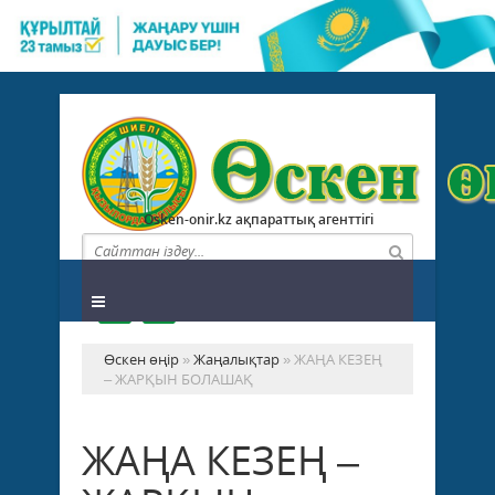
Osken-onir.kz ақпараттық агенттігі
Өскен өңір
»
Жаңалықтар
» ЖАҢА КЕЗЕҢ
– ЖАРҚЫН БОЛАШАҚ
ЖАҢА КЕЗЕҢ –