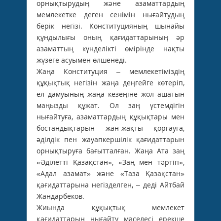
орнықтырудың және азаматтардың
мемлекетке деген сенімін нығайтудың
берік негізі. Конституцияның шынайы
құндылығы оның қағидаттарының әр
азаматтың күнделікті өмірінде нақты
жүзеге асуымен өлшенеді.
Жаңа Конституция – мемлекетіміздің
құқықтық негізін жаңа деңгейге көтеріп,
ел дамуының жаңа кезеңіне жол ашатын
маңызды құжат. Ол заң үстемдігін
нығайтуға, азаматтардың құқықтары мен
бостандықтарын жан-жақты қорғауға,
әділдік пен жауапкершілік қағидаттарын
орнықтыруға бағытталған. Жаңа Ата заң
«Әділетті Қазақстан», «Заң мен тәртіп»,
«Адал азамат» және «Таза Қазақстан»
қағидаттарына негізделген, – деді Айтбай
Жандарбеков.
Жиында құқықтық мемлекет
қағидаттарын нығайту мәселесі ерекше