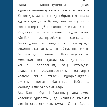
жаңа Конституцияны қоғам
тұрақтылығының негізгі іргетасы ретінде
бағалады. Ол ел ішіндегі бірлік пен өзара
құрмет қағидаты Қазақстанның ең басты
жетістіктерінің бірі екенін тілге тиек етті.
Кездесуді қорытындылаған аудан әкімі
Айтбай Жандарбеков салтанатты
басқосудың жан-жақты әрі мазмұнды
өткенін атап өтті. Оның айтуынша, жиын
барысында жаңа Конституцияның
мемлекет пен қоғам өміріндегі орны
кеңінен сараланып, заң үстемдігі,
азаматтық жауапкершілік, қоғамдық
келісім және отбасы құндылықтары
сияқты негізгі бағыттар бойынша
маңызды пікірлер айтылды.
Ата Заң – бүгінгі буынның ғана емес,
келешек ұрпақтың да игілігіне қызмет
ететін стратегиялық құжат. Оның бас­ты