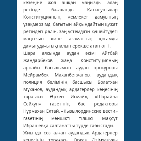
кезеңіне жол ашқан маңызды алаң
ретінде бағаланды. Қатысушылар
Конституцияның мемлекет дамуының
ұзақмерзімді бағытын айқындайтын құжат
ретіндегі рөлін, заң үстемдігін күшейтудегі
маңызын және азаматтық қоғамды
дамытудағы ықпалын ерекше атап өтті.
Шара аясында аудан әкімі Айтбай
Жандарбеков жаңа Конституцияның
арнайы басылымын аудан прокуроры
Мейрамбек Маханбетжанов, аудандық
полиция бөлімінің басшысы Болатхан
Мұханов, аудандық ардагерлер кеңесінің
төрағасы Өркен Исмайл, «Шарайна
Сейхун» газетінің бас редакторы
Нұрмахан Елтай, «Кызылординские вести»
газетінің меншікті тілшісі Мақсұт
Ибрашевқа салтанатты түрде табыстады.
Жиында сөз алған аудандық Ардагерлер
кеңесінің төрағасы Өркен Әзімханұлы