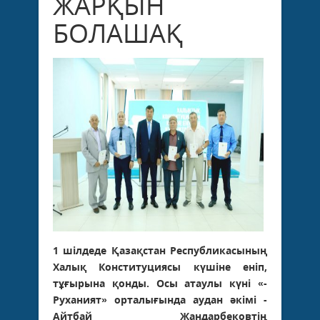
ЖАРҚЫН
БОЛАШАҚ
1 шілдеде Қазақстан Республикасының
Халық Конституциясы күшіне еніп,
тұғырына қонды. Осы атаулы күні «­
Руханият» орталығында аудан әкімі ­
Айтбай Жандарбековтің