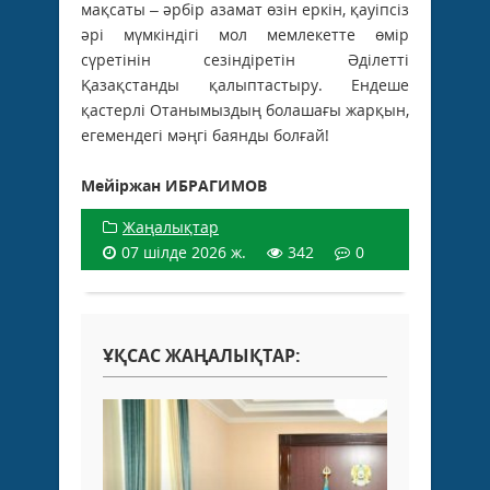
мақсаты – әрбір азамат өзін еркін, қауіпсіз
әрі мүмкіндігі мол мемлекетте өмір
сүретінін сезіндіретін Әділетті
Қазақстанды қалыптастыру. Ендеше
қастерлі Отанымыздың болашағы жарқын,
егемендегі мәңгі баянды болғай!
Мейіржан ИБРАГИМОВ
Жаңалықтар
07 шілде 2026 ж.
342
0
ҰҚСАС ЖАҢАЛЫҚТАР: