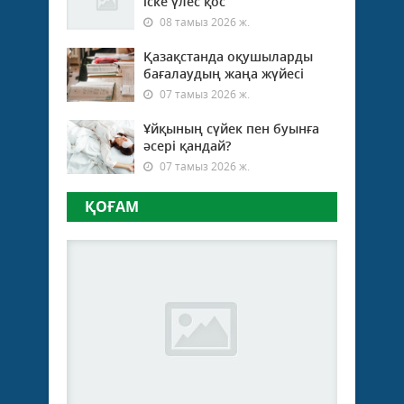
іске үлес қос
08 тамыз 2026 ж.
Қазақстанда оқушыларды
бағалаудың жаңа жүйесі
07 тамыз 2026 ж.
Ұйқының сүйек пен буынға
әсері қандай?
07 тамыз 2026 ж.
ҚОҒАМ