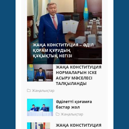
ЖАҢА КОНСТИТУЦИЯ – ӘДІЛ
ҚОҒАМ ҚҰРУДЫҢ
ҚҰҚЫҚТЫҚ НЕГІЗІ
ЖАҢА КОНСТИТУЦИЯ
НОРМАЛАРЫН ІСКЕ
АСЫРУ МӘСЕЛЕСІ
ТАЛҚЫЛАНДЫ
Жаңалықтар
Әділетті қоғамға
бастар жол
Жаңалықтар
ЖАҢА КОНСТИТУЦИЯ