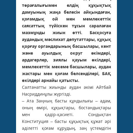
төрағалығымен елдің құқықтық
дамуының жаңа белесін айқындаған,
қоғамдық ой мен мемлекеттік
саясаттың түйіскен тұсын саралаған
мазмұнды жиын өтті. Басқосуға
аудандық мәслихат депутаттары, құқық
қорғау органдарының басшылары, кент
және ауылдық округ әкімдері,
ардагерлер, зиялы қауым өкілдері,
мемлекеттік мекеме басшылары, аудан
жастары мен қоғам белсенділері, БАҚ
өкілдері арнайы қатысты.
Салтанатты жиынды аудан әкімі Айтбай
Насриддинұлы жүргізді.
– Ата Заңның басты құндылығы – адам,
оның өмірі, құқықтары, бостандықтары
мен қадір-қасиеті. Сондықтан
Конституция – басты құқықтық құжат әрі
әділетті қоғам құрудың, заң үстемдігін