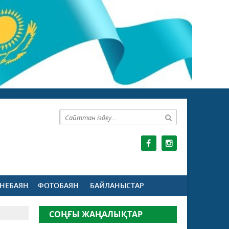
НЕБАЯН
ФОТОБАЯН
БАЙЛАНЫСТАР
СОҢҒЫ ЖАҢАЛЫҚТАР