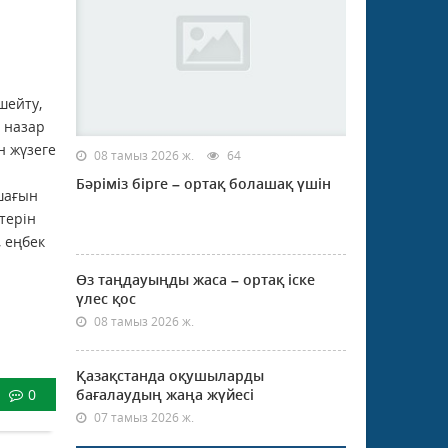
шейту,
е назар
н жүзеге
08 тамыз 2026 ж.
64
Бәріміз бірге – ортақ болашақ үшін
шағын
терін
, еңбек
Өз таңдауыңды жаса – ортақ іске
үлес қос
08 тамыз 2026 ж.
Қазақстанда оқушыларды
0
бағалаудың жаңа жүйесі
07 тамыз 2026 ж.