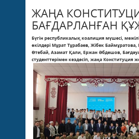
ЖАҢА КОНСТИТУЦИ
БАҒДАРЛАНҒАН ҚҰ
Бүгін республикалық коалиция мүшесі, мәжі
өкілдері Мұрат Тұрабаев, Жібек Баймұратова,
Өтебай, Азамат Қали, Ержан Әбдешов, Бағдәу
студенттерімен кездесіп, жаңа Конституция 