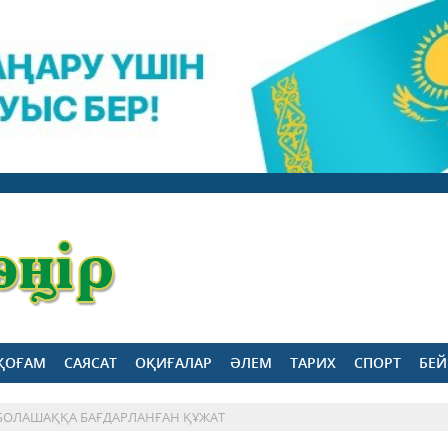
ҚОҒАМ
САЯСАТ
ОҚИҒАЛАР
ӘЛЕМ
ТАРИХ
СПОРТ
БЕЙ
 БОЛАШАҚҚА БАҒДАРЛАНҒАН ҚҰЖАТ