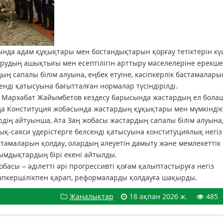
да адам құқықтары мен бостандықтарын қорғау тетіктерін кү
қарудың ашықтығы мен есептілігін арттыру мәселелеріне ерекш
ың сапалы білім алуына, еңбек етуіне, кәсіпкерлік бастамалары
нді қатысуына бағытталған нормалар түсіндірілді.
ы Мархабат Жайымбетов кездесу барысында жастардың ел бола
жаңа Конституция жобасында жастардың құқықтары мен мүмкіндік
ердің айтуынша, Ата Заң жобасы жастардың сапалы білім алуына
ық-саяси үдерістерге белсенді қатысуына конституциялық негіз
тамаларын қолдау, олардың әлеуетін дамыту және мемлекеттік
ымдықтардың бірі екені айтылды.
басы – әділетті әрі прогрессивті қоғам қалыптастыруға негіз
апкершілікпен қарап, реформаларды қолдауға шақырды.
Жаңалықтар
18 ақпан 2026 ж.
485