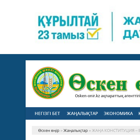
Osken-onir.kz ақпараттық агенттігі
НЕГІЗГІ БЕТ
ЖАҢАЛЫҚТАР
ЭКОНОМИКА
Өскен өңір
»
Жаңалықтар
» ЖАҢА КОНСТИТУЦИЯ –