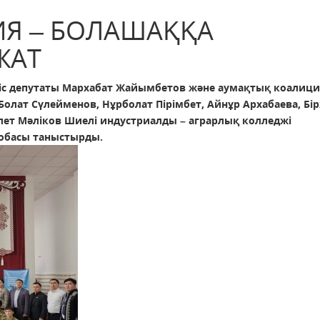
Я – БОЛАШАҚҚА
ЖАТ
ліс депутаты Мархабат Жайымбетов және аумақтық коалици
 Болат Сүлейменов, Нұрболат Пірімбет, Айнұр Архабаева, Бі
лет Мәліков Шиелі индустриалды – аграрлық колледжі
жобасы таныстырды.