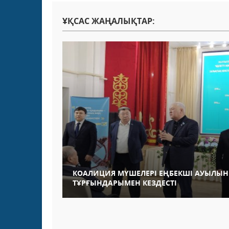
ҰҚСАС ЖАҢАЛЫҚТАР:
КОАЛИЦИЯ МҮШЕЛЕРІ ЕҢБЕКШІ АУЫЛЫ
ТҰРҒЫНДАРЫМЕН КЕЗДЕСТІ