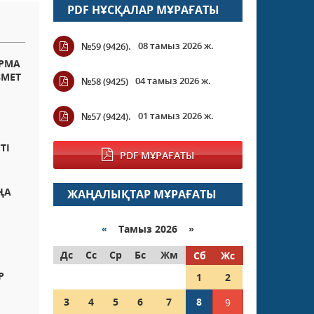
PDF НҰСҚАЛАР МҰРАҒАТЫ
08 тамыз 2026 ж.
№59 (9426).
РМА
ЗМЕТ
04 тамыз 2026 ж.
№58 (9425)
01 тамыз 2026 ж.
№57 (9424).
ТІ
PDF МҰРАҒАТЫ
ҢА
ЖАҢАЛЫҚТАР МҰРАҒАТЫ
«
Тамыз 2026 »
Дс
Сс
Ср
Бс
Жм
Сб
Жс
Р
1
2
3
4
5
6
7
8
9