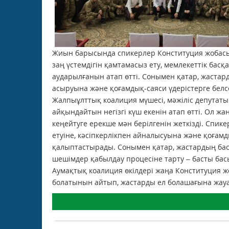
Жиын барысында спикерлер Конституция жобасын
заң үстемдігін қамтамасыз ету, мемлекеттік бас
аударылғанын атап өтті. Сонымен қатар, жастард
асыруына және қоғамдық-саяси үдерістерге белсе
Жалпыұлттық коалиция мүшесі, мәжіліс депутат
айқындайтын негізгі күш екенін атап өтті. Ол 
кеңейтуге ерекше мән берілгенін жеткізді. Спик
етуіне, кәсіпкерлікпен айналысуына және қоғамд
қалыптастырады. Сонымен қатар, жастардың бас
шешімдер қабылдау процесіне тарту – басты бас
Аумақтық коалиция өкілдері жаңа Конституция жо
болатынын айтып, жастарды ел болашағына жау