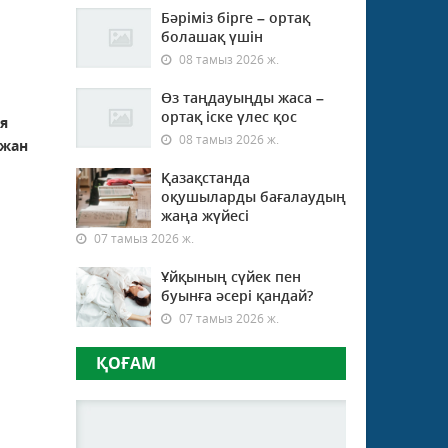
Бәріміз бірге – ортақ
болашақ үшін
08 тамыз 2026 ж.
Өз таңдауыңды жаса –
ортақ іске үлес қос
я
08 тамыз 2026 ж.
ржан
Қазақстанда
оқушыларды бағалаудың
жаңа жүйесі
07 тамыз 2026 ж.
Ұйқының сүйек пен
буынға әсері қандай?
07 тамыз 2026 ж.
ҚОҒАМ