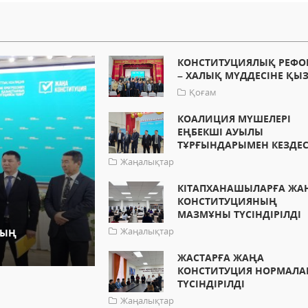
КОНСТИТУЦИЯЛЫҚ РЕФО
– ХАЛЫҚ МҮДДЕСІНЕ ҚЫ
Қоғам
КОАЛИЦИЯ МҮШЕЛЕРІ
ЕҢБЕКШІ АУЫЛЫ
ТҰРҒЫНДАРЫМЕН КЕЗДЕС
Жаңалықтар
КІТАПХАНАШЫЛАРҒА ЖА
КОНСТИТУЦИЯНЫҢ
МАЗМҰНЫ ТҮСІНДІРІЛДІ
Жаңалықтар
НЫҢ
ЖАСТАРҒА ЖАҢА
КОНСТИТУЦИЯ НОРМАЛА
ТҮСІНДІРІЛДІ
Жаңалықтар