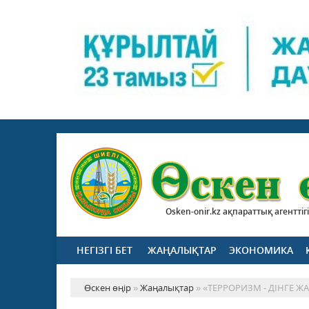
Osken-onir.kz ақпараттық агенттігі
НЕГІЗГІ БЕТ
ЖАҢАЛЫҚТАР
ЭКОНОМИКА
Өскен өңір
»
Жаңалықтар
» «ТЕРРОРИЗМ - ДІНГЕ Ж