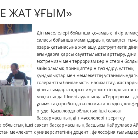
ГЕ ЖАТ ҰҒЫМ»
Дін мәселелері бойынша қоғамдық пікір алмасу
саласы бойынша мамандардың халықпен тығ
өзара-қатынасына жол ашу, деструктивтік діни
ағымдарға қарсы сауаттылықты арттыру, діни
экстремизм мен терроризм көріністерін болды
зайырлылық принциптерін түсіндіру, ұлттық
құндылықтар мен мемлекеттің ұстанымындағ
толерантты байланысты насихаттау, жастарды
діни ағымдарға қарсы имуннитетін қалыптаст
мақсатында Шиелі ауданында «Терроризм - ді
ұғым» тақырыбында ғылыми-танымдық конфе
өтуде. Қызылорда облыстық ішкі саясат
басқармасының дін мәселелерін зерттеу
 облыстық ішкі саясат басқармасының басшысы Қайруллаев А
стан мемлекеттік университетінің доценті, философия ғылымд