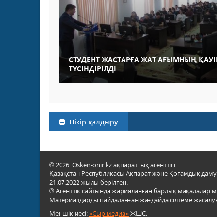
СТУДЕНТ ЖАСТАРҒА ЖАТ АҒЫМНЫҢ ҚАУІП
ТҮСІНДІРІЛДІ
Пікір қалдыру
© 2026. Osken-onir.kz ақпараттық агенттігі.
Қазақстан Республикасы Ақпарат және Қоғамдық даму м
21.07.2022 жылы берілген.
® Агенттік сайтында жарияланған барлық мақалалар 
Материалдарды пайдаланған жағдайда сілтеме жасалуы
Меншік иесі:
«Сыр медиа»
ЖШС.