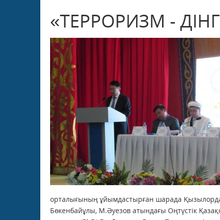
«ТЕРРОРИЗМ - ДІН
орталығының ұйымдастырған шарада Қызылорда
Бөкенбайұлы, М.Әуезов атындағы Оңтүстік Қазақ