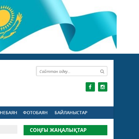
НЕБАЯН
ФОТОБАЯН
БАЙЛАНЫСТАР
СОҢҒЫ ЖАҢАЛЫҚТАР