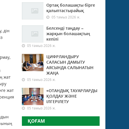
Ортақ болашақты бірге
қалыптастырайық
05 тамыз 2026 ж.
Белсенді таңдау –
, дін
жарқын болашақтың
ыз
кепілі
05 тамыз 2026 ж.
ЦИФРЛАНДЫРУ
рмау,
САЛАСЫН ДАМЫТУ
АЯСЫНДА САЛЫНАТЫН
ы
ЖАҢА
ң жат
05 тамыз 2026 ж.
ыру
нге жат
«ОТАНДЫҚ ТАУАРЛАРДЫ
ҚОЛДАУ ЖӘНЕ
ренция
ІЛГЕРІЛЕТУ
05 тамыз 2026 ж.
йдын
ҚОҒАМ
арының