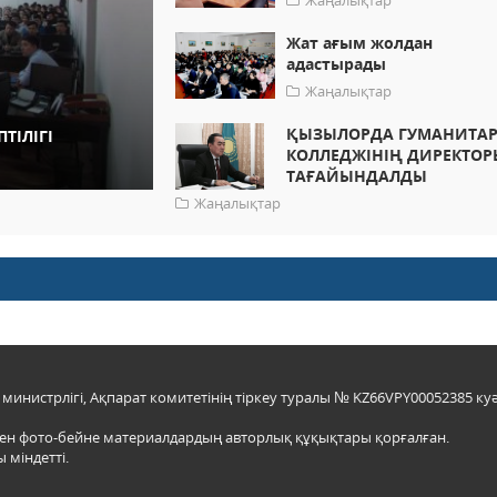
Жаңалықтар
Жат ағым жолдан
адастырады
Жаңалықтар
ҚЫЗЫЛОРДА ГУМАНИТА
ТІЛІГІ
КОЛЛЕДЖІНІҢ ДИРЕКТОР
ТАҒАЙЫНДАЛДЫ
Жаңалықтар
инистрлігі, Ақпарат комитетінің тіркеу туралы № KZ66VPY00052385 куә
мен фото-бейне материалдардың авторлық құқықтары қорғалған.
 міндетті.