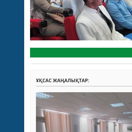
ҰҚСАС ЖАҢАЛЫҚТАР: