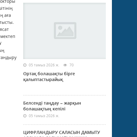
докторы
ітінің
ң аға
тысты.
ясат
 мектеп
Ұ
ың
тандыру
05 тамыз 2026 ж.
70
Ортақ болашақты бірге
қалыптастырайық
Белсенді таңдау – жарқын
болашақтың кепілі
05 тамыз 2026 ж.
ЦИФРЛАНДЫРУ САЛАСЫН ДАМЫТУ