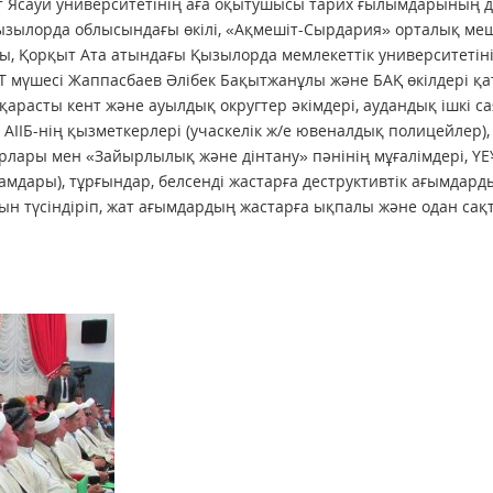
ет Ясауи университетінің аға оқытушысы тарих ғылымдарының 
зылорда облысындағы өкілі, «Ақмешіт-Сырдария» орталық меш
лы, Қорқыт Ата атындағы Қызылорда мемлекеттік университетіні
Т мүшесі Жаппасбаев Әлібек Бақытжанұлы және БАҚ өкілдері қа
расты кент және ауылдық округтер әкімдері, аудандық ішкі са
 АІІБ-нің қызметкерлері (учаскелік ж/е ювеналдық полицейлер),
рлары мен «Зайырлылық және дінтану» пәнінің мұғалімдері, ҮЕ
имамдары), тұрғындар, белсенді жастарға деструктивтік ағымдард
н түсіндіріп, жат ағымдардың жастарға ықпалы және одан сақ