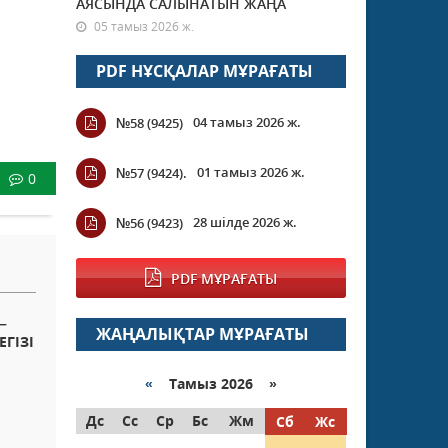
АЯСЫНДА САЛЫНАТЫН ЖАҢА
05 тамыз 2026 ж.
PDF НҰСҚАЛАР МҰРАҒАТЫ
04 тамыз 2026 ж.
№58 (9425)
01 тамыз 2026 ж.
№57 (9424).
0
28 шілде 2026 ж.
№56 (9423)
PDF МҰРАҒАТЫ
–
ЖАҢАЛЫҚТАР МҰРАҒАТЫ
ГІЗІ
«
Тамыз 2026 »
Дс
Сс
Ср
Бс
Жм
Сб
Жс