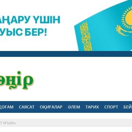
ҚОҒАМ
САЯСАТ
ОҚИҒАЛАР
ӘЛЕМ
ТАРИХ
СПОРТ
БЕЙ
АТ ҰҒЫМ»