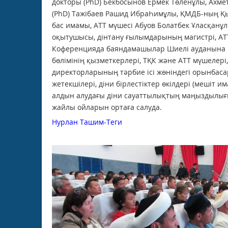
докторы (PhD) Бекбосынов Ермек Төленұлы, Ахм
(PhD) Тажібаев Рашид ИбраҺимұлы, ҚМДБ-ның Қы
бас имамы, АТТ мүшесі Абуов Болатбек Ұласқанұ
оқытушысы, дінтану ғылымдарының магистрі, АТ
Коференцияда баяндамашылар Шиелі ауданына қа
бөлімінің қызметкерлері, ТҚК және АТТ мүшелері,
директорларының тәрбие ісі жөніндегі орынбаса
жетекшілері, діни бірлестіктер өкілдері (мешіт 
алдын алудағы діни сауаттылықтың маңыздылығы
жайлы ойларын ортаға салуда.
Нурлан Ташим-Теги