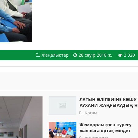
Жаңалықтар
28 сәуір 2018 ж.
2 320
ЛАТЫН ӘЛІПБИІНЕ КӨШУ 
РУХАНИ ЖАҢҒЫРУДЫҢ НЕ
Қоғам
Жемқорлықпен күресу
жалпыға ортақ міндет