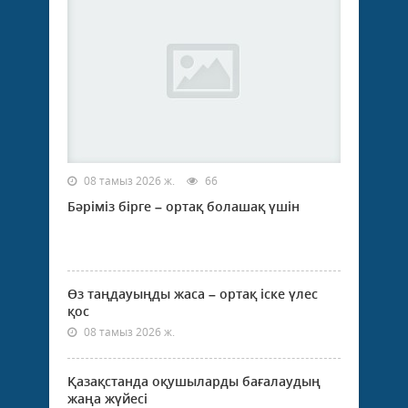
08 тамыз 2026 ж.
66
Бәріміз бірге – ортақ болашақ үшін
Өз таңдауыңды жаса – ортақ іске үлес
қос
08 тамыз 2026 ж.
Қазақстанда оқушыларды бағалаудың
жаңа жүйесі