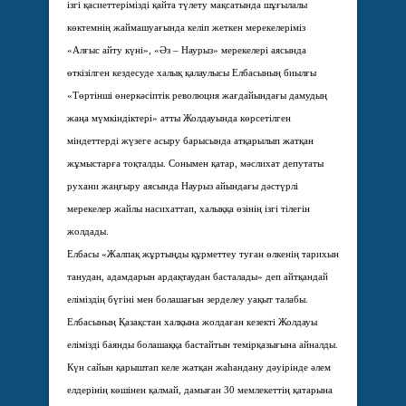
ізгі қасиеттерімізді қайта түлету мақсатында шұғылалы
көктемнің жаймашуағында келіп жеткен мерекелеріміз
«Алғыс айту күні», «Әз – Наурыз» мерекелері аясында
өткізілген кездесуде халық қалаулысы Елбасының биылғы
«Төртінші өнеркәсіптік революция жағдайындағы дамудың
жаңа мүмкіндіктері» атты Жолдауында көрсетілген
міндеттерді жүзеге асыру барысында атқарылып жатқан
жұмыстарға тоқталды. Сонымен қатар, мәслихат депутаты
рухани жаңғыру аясында Наурыз айындағы дәстүрлі
мерекелер жайлы насихаттап, халыққа өзінің ізгі тілегін
жолдады.
Елбасы «Жалпақ жұртыңды құрметтеу туған өлкенің тарихын
танудан, адамдарын ардақтаудан басталады» деп айтқандай
еліміздің бүгіні мен болашағын зерделеу уақыт талабы.
Елбасының Қазақстан халқына жолдаған кезекті Жолдауы
елімізді баянды болашаққа бастайтын темірқазығына айналды.
Күн сайын қарыштап келе жатқан жаһандану дәуірінде әлем
елдерінің көшінен қалмай, дамыған 30 мемлекеттің қатарына