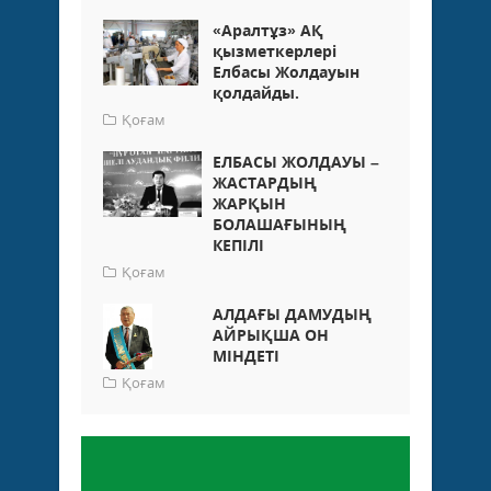
«Аралтұз» АҚ
қызметкерлері
Елбасы Жолдауын
қолдайды.
Қоғам
ЕЛБАСЫ ЖОЛДАУЫ –
ЖАСТАРДЫҢ
ЖАРҚЫН
БОЛАШАҒЫНЫҢ
КЕПІЛІ
Қоғам
АЛДАҒЫ ДАМУДЫҢ
АЙРЫҚША ОН
МІНДЕТІ
Қоғам
Пікір қалдыру