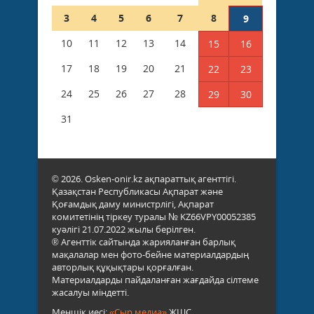
3
4
5
6
7
8
9
10
11
12
13
14
15
16
17
18
19
20
21
22
23
24
25
26
27
28
29
30
31
© 2026. Osken-onir.kz ақпараттық агенттігі.
Қазақстан Республикасы Ақпарат және
Қоғамдық даму министрлігі, Ақпарат
комитетінің тіркеу туралы № KZ66VPY00052385
куәлігі 21.07.2022 жылы берілген.
® Агенттік сайтында жарияланған барлық
мақалалар мен фото-бейне материалдардың
авторлық құқықтары қорғалған.
Материалдарды пайдаланған жағдайда сілтеме
жасалуы міндетті.
Меншік иесі:
«Сыр медиа»
ЖШС.