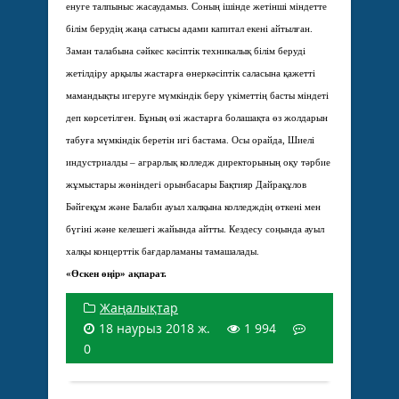
енуге талпыныс жасаудамыз. Соның ішінде жетінші міндетте
білім берудің жаңа сатысы адами капитал екені айтылған.
Заман талабына сәйкес кәсіптік техникалық білім беруді
жетілдіру арқылы жастарға өнеркәсіптік саласына қажетті
мамандықты игеруге мүмкіндік беру үкіметтің басты міндеті
деп көрсетілген. Бұның өзі жастарға болашақта өз жолдарын
табуға мүмкіндік беретін игі бастама. Осы орайда, Шиелі
индустриалды – аграрлық колледж директорының оқу тәрбие
жұмыстары жөніндегі орынбасары Бақтияр Дайрақұлов
Бәйгеқұм және Балаби ауыл халқына колледждің өткені мен
бүгіні және келешегі жайында айтты. Кездесу соңында ауыл
халқы концерттік бағдарламаны тамашалады.
«Өскен өңір» ақпарат.
Жаңалықтар
18 наурыз 2018 ж.
1 994
0