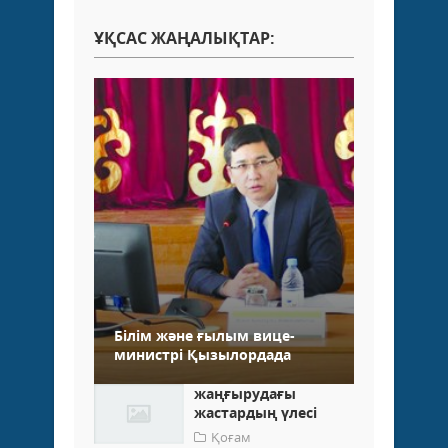
ҰҚСАС ЖАҢАЛЫҚТАР:
Білім және ғылым вице-
министрі Қызылордада
жаңғырудағы
жастардың үлесі
Қоғам