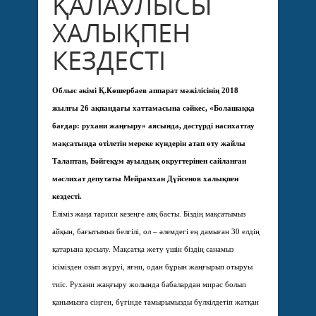
ҚАЛАУЛЫСЫ
ХАЛЫҚПЕН
КЕЗДЕСТІ
Облыс әкімі Қ.Көшербаев аппарат мәжілісінің 2018
жылғы 26 ақпандағы хаттамасына сәйкес, «Болашаққа
бағдар: рухани жаңғыру» аясында, дәстүрді насихаттау
мақсатында өтілетін мереке күндерін атап өту жайлы
Талаптан, Бәйгеқұм ауылдық округтерінен сайланған
мәслихат депутаты Мейрамхан Дүйсенов халықпен
кездесті.
Еліміз жаңа тарихи кезеңге аяқ басты. Біздің мақсатымыз
айқын, бағытымыз белгілі, ол – әлемдегі ең дамыған 30 елдің
қатарына қосылу. Мақсатқа жету үшін біздің санамыз
ісімізден озып жүруі, яғни, одан бұрын жаңғырып отыруы
тиіс. Рухани жаңғыру жолында бабалардан мирас болып
қанымызға сіңген, бүгінде тамырымызды бүлкілдетіп жатқан