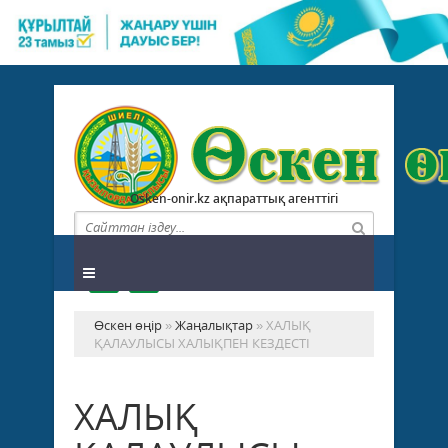
Osken-onir.kz ақпараттық агенттігі
Өскен өңір
»
Жаңалықтар
» ХАЛЫҚ
ҚАЛАУЛЫСЫ ХАЛЫҚПЕН КЕЗДЕСТІ
ХАЛЫҚ