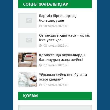
СОҢҒЫ ЖАҢАЛЫҚТАР
Бәріміз бірге – ортақ
болашақ үшін
08 тамыз 2026 ж.
Өз таңдауыңды жаса – ортақ
іске үлес қос
08 тамыз 2026 ж.
Қазақстанда оқушыларды
бағалаудың жаңа жүйесі
07 тамыз 2026 ж.
Ұйқының сүйек пен буынға
әсері қандай?
07 тамыз 2026 ж.
ҚОҒАМ