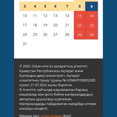
3
4
5
6
7
8
9
10
11
12
13
14
15
16
17
18
19
20
21
22
23
24
25
26
27
28
29
30
31
© 2026. Osken-onir.kz ақпараттық агенттігі.
Қазақстан Республикасы Ақпарат және
Қоғамдық даму министрлігі, Ақпарат
комитетінің тіркеу туралы № KZ66VPY00052385
куәлігі 21.07.2022 жылы берілген.
® Агенттік сайтында жарияланған барлық
мақалалар мен фото-бейне материалдардың
авторлық құқықтары қорғалған.
Материалдарды пайдаланған жағдайда сілтеме
жасалуы міндетті.
Меншік иесі:
«Сыр медиа»
ЖШС.