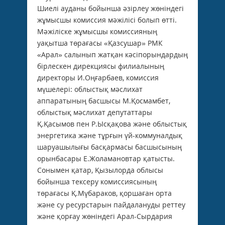
Шиелі ауданы бойынша әзірлеу жөніндегі
жұмысшы комиссия мәжілісі болып өтті.
Мәжіліске жұмысшы комиссияның
уақытша төрағасы «Қазсушар» РМК
«Арал» салынып жатқан кәсіпорындардың
бірлескен дирекциясы филиалының
директоры И.Оңғарбаев, комиссия
мүшелері: облыстық мәслихат
аппаратының басшысы М.Қосмамбет,
облыстық мәслихат депутаттары
Қ.Қасымов пен Р.Ысқақова және облыстық
энергетика және тұрғын үй-коммуналдық
шаруашылығы басқармасы басшысының
орынбасары Е.Жоламановтар қатысты.
Сонымен қатар, Қызылорда облысы
бойынша тексеру комиссиясының
төрағасы Қ.Мүбараков, қоршаған орта
және су ресурстарын пайдалануды реттеу
және қорғау жөніндегі Арал-Сырдария