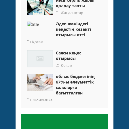
Кәсіпкерлік жылы
қолдау тапты
Жаңалықтар
Әдеп жөніндегі
кеңестің кезекті
отырысы өтті
Қоғам
Саяси кеңес
отырысы
Қоғам
облыс бюджетінің
67%-ы әлеуметтік
салаларға
бағытталған
Экономика
Пікір қалдыру