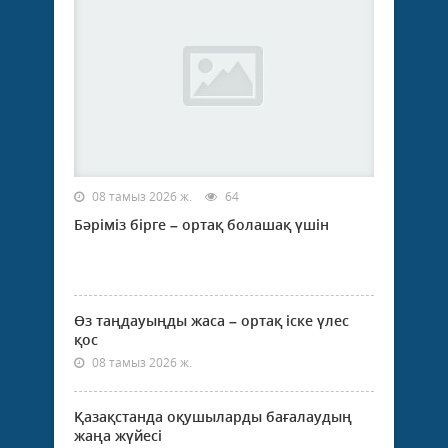
08 тамыз 2026 ж.
64
Бәріміз бірге – ортақ болашақ үшін
Өз таңдауыңды жаса – ортақ іске үлес
қос
08 тамыз 2026 ж.
Қазақстанда оқушыларды бағалаудың
жаңа жүйесі