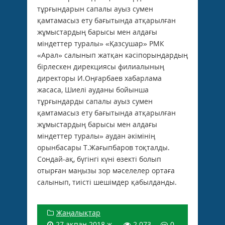
тұрғындарын сапалы ауыз сумен
қамтамасыз ету бағытында атқарылған
жұмыстардың барысы мен алдағы
міндеттер туралы» «Қазсушар» РМК
«Арал» салынып жатқан кәсіпорындардың
бірлескен дирекциясы филиалының
директоры И.Оңғарбаев хабарлама
жасаса, Шиелі ауданы бойынша
тұрғындарды сапалы ауыз сумен
қамтамасыз ету бағытында атқарылған
жұмыстардың барысы мен алдағы
міндеттер туралы» аудан әкімінің
орынбасары Т.Жағыпбаров тоқталды.
Сондай-ақ, бүгінгі күні өзекті болып
отырған маңызы зор мәселелер ортаға
салынып, тиісті шешімдер қабылданды.
Жаңалықтар
27 ақпан 2018 ж.
2 073
0