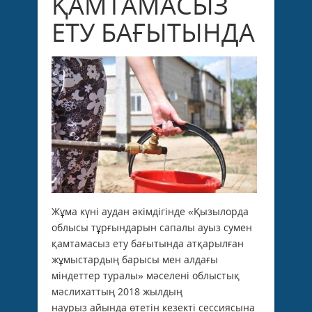
ҚАМТАМАСЫЗ
ЕТУ БАҒЫТЫНДА
Жұма күні аудан әкімдігінде «Қызылорда
облысы тұрғындарын сапалы ауыз сумен
қамтамасыз ету бағытында атқарылған
жұмыстардың барысы мен алдағы
міндеттер туралы» мәселені облыстық
мәслихаттың 2018 жылдың
наурыз айында өтетін кезекті сессиясына