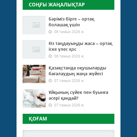
СОҢҒЫ ЖАҢАЛЫҚТАР
Бәріміз бірге – ортақ
болашақ үшін
08 тамыз 2026 ж.
Өз таңдауыңды жаса – ортақ
іске үлес қос
08 тамыз 2026 ж.
Қазақстанда оқушыларды
бағалаудың жаңа жүйесі
07 тамыз 2026 ж.
Ұйқының сүйек пен буынға
әсері қандай?
07 тамыз 2026 ж.
ҚОҒАМ