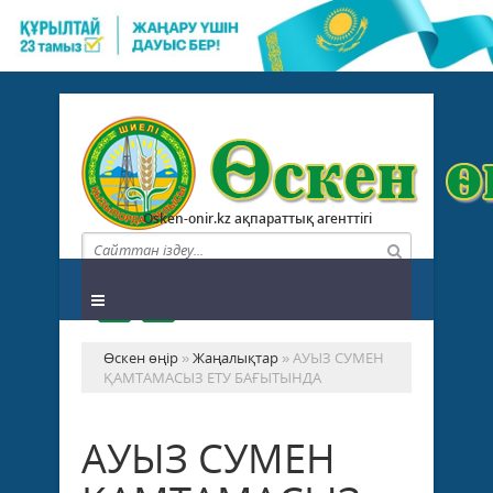
Osken-onir.kz ақпараттық агенттігі
Өскен өңір
»
Жаңалықтар
» АУЫЗ СУМЕН
ҚАМТАМАСЫЗ ЕТУ БАҒЫТЫНДА
АУЫЗ СУМЕН