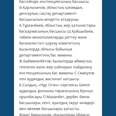
бассейндік инспекциясының басшысы
Ә.Қарлыханов, облыстық қоғамдық
денсаулық сақтау департаменті
басшысының міндетін атқарушы
А.Тұрғанбаев, облыстық жер қатынастары
басқармасының басшысы Ш.Қойшыбаев,
табиғи монополияларды реттеу және
бәсекелестікті қорғау комитетінің
Қызылорда облысы бойынша
департаментінің бас маманы
Ж.Баймағанбетов, Қызылорда аймақтық
геология және жер қойнауын пайдалану
инспекциясының бас маманы С.Смағұлов
пен аудандық мәслихат хатшысы
Б.Сыздық, «Нұр Отан» партиясы Шиелі
аудандық филиалы төрағасының бірінші
орынбасары П.Маханбет, дербес бөлім
басшылары, кент, ауылдық округ әкімдері
мен мекеме басшылары қатысты.
Жиын барысында «Қызылорда облысы