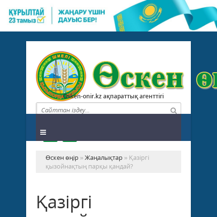
Osken-onir.kz ақпараттық агенттігі
Өскен өңір
»
Жаңалықтар
» Қазіргі
қызойнақтың парқы қандай?
Қазіргі