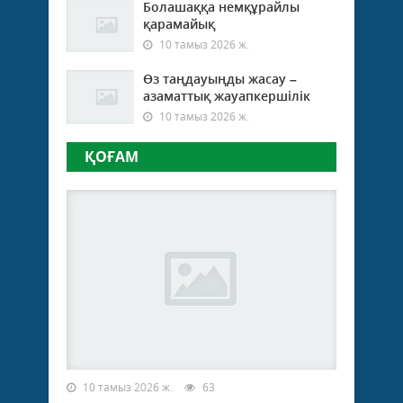
Болашаққа немқұрайлы
қарамайық
10 тамыз 2026 ж.
Өз таңдауыңды жасау –
азаматтық жауапкершілік
10 тамыз 2026 ж.
ҚОҒАМ
10 тамыз 2026 ж.
63