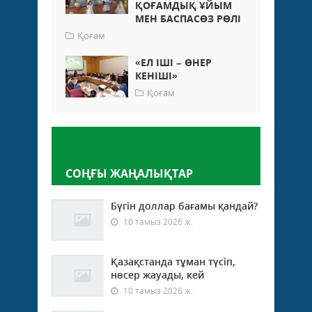
ҚОҒАМДЫҚ ҰЙЫМ
МЕН БАСПАСӨЗ РӨЛІ
Қоғам
«ЕЛ ІШІ – ӨНЕР
КЕНІШІ»
Қоғам
Пікір қалдыру
СОҢҒЫ ЖАҢАЛЫҚТАР
Бүгін доллар бағамы қандай?
10 тамыз 2026 ж.
Қазақстанда тұман түсіп,
нөсер жауады, кей
10 тамыз 2026 ж.