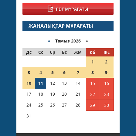
PDF МҰРАҒАТЫ
ЖАҢАЛЫҚТАР МҰРАҒАТЫ
«
Тамыз 2026 »
Дс
Сс
Ср
Бс
Жм
Сб
Жс
1
2
3
4
5
6
7
8
9
10
11
12
13
14
15
16
17
18
19
20
21
22
23
24
25
26
27
28
29
30
31