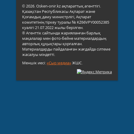
© 2026. Osken-onir.kz ақпараттық агенттігі.
Қазақстан Республикасы Ақпарат және
Қоғамдық даму министрлігі, Ақпарат
комитетінің тіркеу туралы № KZ66VPY00052385
куәлігі 21.07.2022 жылы берілген.
® Агенттік сайтында жарияланған барлық
мақалалар мен фото-бейне материалдардың
авторлық құқықтары қорғалған.
Материалдарды пайдаланған жағдайда сілтеме
жасалуы міндетті.
Меншік иесі:
«Сыр медиа»
ЖШС.