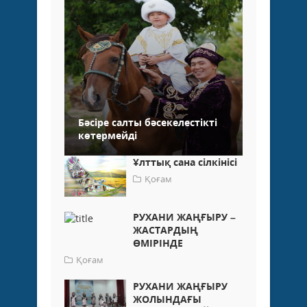
Бәсіре салты бәсекелестікті
көтермейді
Ұлттық сана сілкінісі
Қоғам
РУХАНИ ЖАҢҒЫРУ –
ЖАСТАРДЫҢ
ӨМІРІНДЕ
Қоғам
РУХАНИ ЖАҢҒЫРУ
ЖОЛЫНДАҒЫ