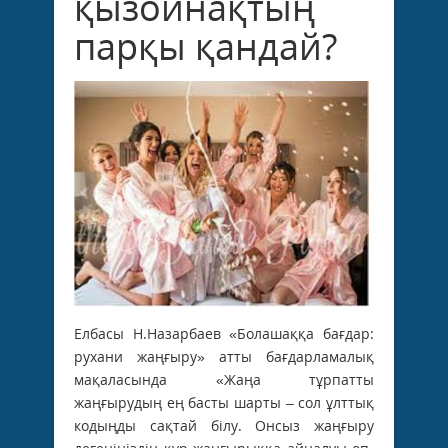
қызойнақтың
парқы қандай?
Елбасы Н.Назарбаев «Болашаққа бағдар:
рухани жаңғыру» атты бағдарламалық
мақаласында «Жаңа тұрпатты
жаңғырудың ең басты шарты – сол ұлттық
кодыңды сақтай білу. Онсыз жаңғыру