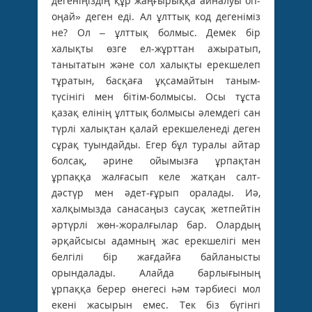
дегеніңіздің құр жаңғырыққа айналуы оп-
оңай» деген еді. Ал ұлттық код дегеніміз
не? Ол – ұлттық болмыс. Демек бір
халықты өзге ел-жұрттан ажыратып,
танытатын және сол халықты ерекшелеп
тұратын, басқаға ұқсамайтын таным-
түсінігі мен бітім-болмысы. Осы тұста
қазақ елінің ұлттық болмысы әлемдегі сан
түрлі халықтан қалай ерекшеленеді деген
сұрақ туындайды. Егер бұл туралы айтар
болсақ, әрине ойымызға ұрпақтан
ұрпаққа жалғасып келе жатқан салт-
дәстүр мен әдет-ғұрып оралады. Иә,
халқымызда санасаңыз саусақ жетпейтін
әртүрлі жөн-жоралғылар бар. Олардың
әрқайсысы адамның жас ерекшелігі мен
белгілі бір жағдайға байланысты
орындалады. Алайда барлығының
ұрпаққа берер өнегесі һәм тәрбиесі мол
екені жасырын емес. Тек біз бүгінгі