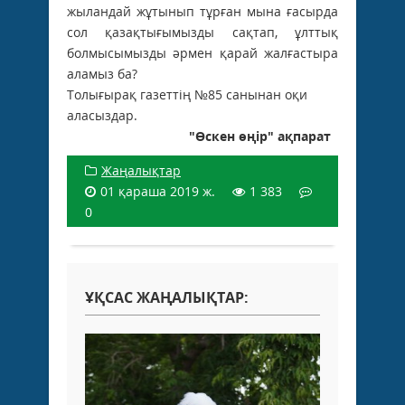
жыландай жұтынып тұрған мына ғасырда
сол қазақтығымызды сақтап, ұлттық
болмысымызды әрмен қарай жалғастыра
аламыз ба?
Толығырақ газеттің №85 санынан оқи
аласыздар.
"Өскен өңір" ақпарат
Жаңалықтар
01 қараша 2019 ж.
1 383
0
ҰҚСАС ЖАҢАЛЫҚТАР: