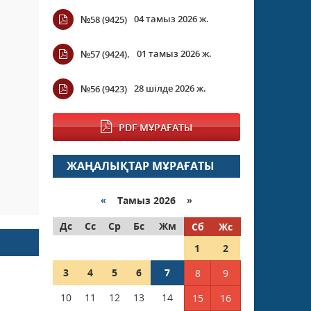
04 тамыз 2026 ж.
№58 (9425)
01 тамыз 2026 ж.
№57 (9424).
28 шілде 2026 ж.
№56 (9423)
PDF МҰРАҒАТЫ
ЖАҢАЛЫҚТАР МҰРАҒАТЫ
«
Тамыз 2026 »
Дс
Сс
Ср
Бс
Жм
Сб
Жс
1
2
3
4
5
6
7
8
9
10
11
12
13
14
15
16