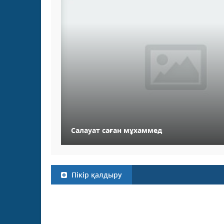
Салауат саған мұхаммед
Пікір қалдыру