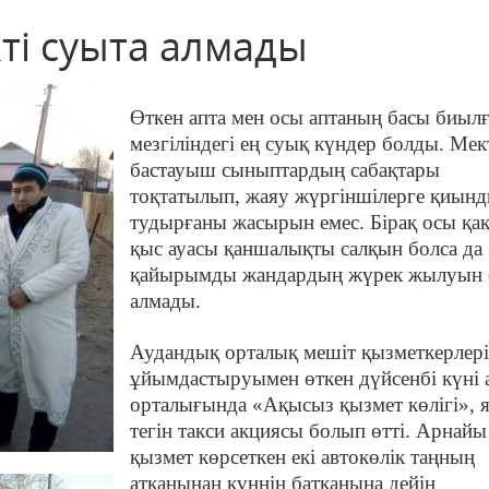
ті суыта алмады
Өткен апта мен осы аптаның басы биыл
мезгіліндегі ең суық күндер болды. Мек
бастауыш сыныптардың сабақтары
тоқтатылып, жаяу жүргіншілерге қиын
тудырғаны жасырын емес. Бірақ осы қақ
қыс ауасы қаншалықты салқын болса да
қайырымды жандардың жүрек жылуын 
алмады.
Аудандық орталық мешіт қызметкерлері
ұйымдастыруымен өткен дүйсенбі күні 
орталығында «Ақысыз қызмет көлігі», я
тегін такси акциясы болып өтті. Арнайы
қызмет көрсеткен екі автокөлік таңның
атқанынан күннің батқанына дейін