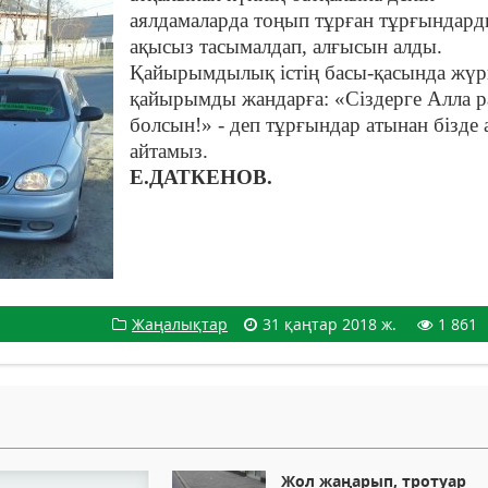
аялдамаларда тоңып тұрған тұрғындар
ақысыз тасымалдап, алғысын алды.
Қайырымдылық істің басы-қасында жүр
қайырымды жандарға: «Сіздерге Алла 
болсын!» - деп тұрғындар атынан бізде 
айтамыз.
Е.ДАТКЕНОВ.
Жаңалықтар
31 қаңтар 2018 ж.
1 861
Жол жаңарып, тротуар