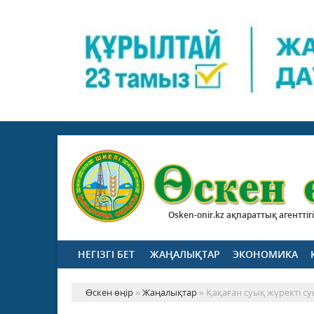
Osken-onir.kz ақпараттық агенттігі
НЕГІЗГІ БЕТ
ЖАҢАЛЫҚТАР
ЭКОНОМИКА
Өскен өңір
»
Жаңалықтар
» Қақаған суық жүректі с