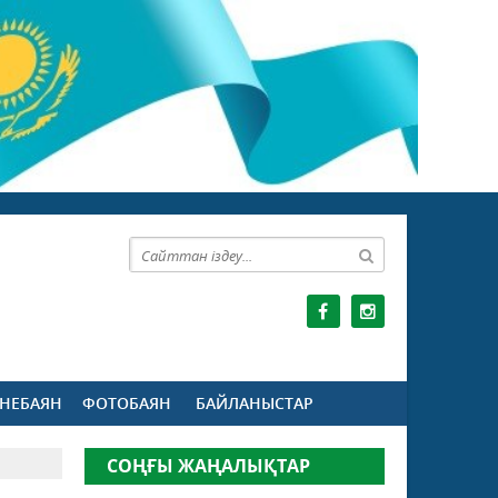
НЕБАЯН
ФОТОБАЯН
БАЙЛАНЫСТАР
СОҢҒЫ ЖАҢАЛЫҚТАР