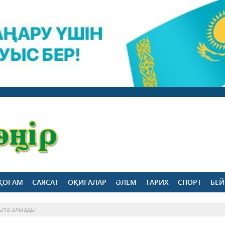
ҚОҒАМ
САЯСАТ
ОҚИҒАЛАР
ӘЛЕМ
ТАРИХ
СПОРТ
БЕЙ
уыта алмады