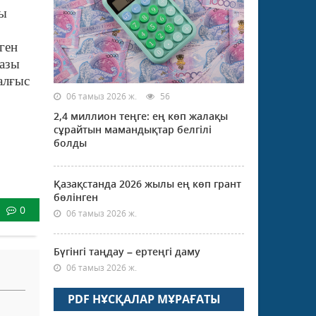
ды
ген
разы
алғыс
06 тамыз 2026 ж.
56
2,4 миллион теңге: ең көп жалақы
сұрайтын мамандықтар белгілі
болды
Қазақстанда 2026 жылы ең көп грант
бөлінген
0
06 тамыз 2026 ж.
Бүгінгі таңдау – ертеңгі даму
06 тамыз 2026 ж.
PDF НҰСҚАЛАР МҰРАҒАТЫ