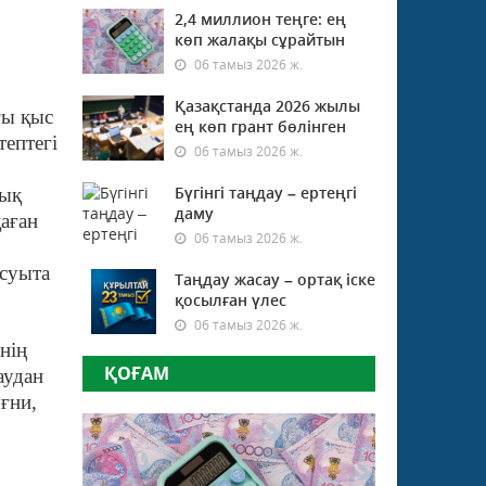
2,4 миллион теңге: ең
көп жалақы сұрайтын
06 тамыз 2026 ж.
Қазақстанда 2026 жылы
ғы қыс
ең көп грант бөлінген
тептегі
06 тамыз 2026 ж.
Бүгінгі таңдау – ертеңгі
дық
даму
аған
06 тамыз 2026 ж.
суыта
Таңдау жасау – ортақ іске
қосылған үлес
06 тамыз 2026 ж.
нің
ҚОҒАМ
аудан
ғни,