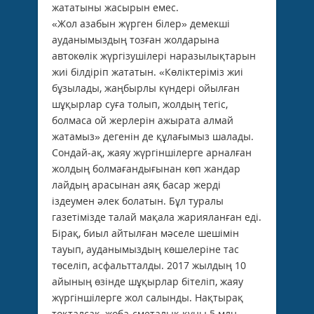
жататыны жасырын емес.
«Жол азабын жүрген білер» демекші
ауданымыздың тозған жолдарына
автокөлік жүргізушілері наразылықтарын
жиі білдіріп жататын. «Көліктеріміз жиі
бұзылады, жаңбырлы күндері ойылған
шұқырлар суға толып, жолдың тегіс,
болмаса ой жерлерін ажырата алмай
жатамыз» дегенін де құлағымыз шалады.
Сондай-ақ, жаяу жүргіншілерге арналған
жолдың болмағандығынан көп жандар
лайдың арасынан аяқ басар жерді
іздеумен әлек болатын. Бұл туралы
газетімізде талай мақала жарияланған еді.
Бірақ, биыл айтылған мәселе шешімін
тауып, ауданымыздың көшелеріне тас
төселіп, асфальтталды. 2017 жылдың 10
айының өзінде шұқырлар бітеліп, жаяу
жүргіншілерге жол салынды. Нақтырақ
тоқталсақ, жоба-сметалық құны 5 млн.