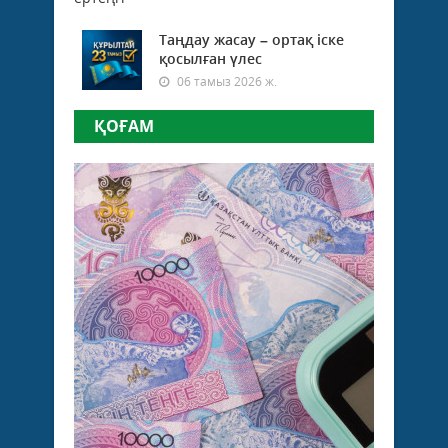
Таңдау жасау – ортақ іске
қосылған үлес
06 тамыз 2026 ж.
ҚОҒАМ