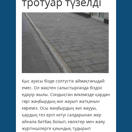
тротуар түзелді
Қыс ауасы бізде солтүстік аймақтағыдай
емес. Ол жақпен салыстырғанда біздікі
едәуір жылы. Сондықтан өлкемізде қардан
гөрі жаңбырдың жиі жауып жатқанын
көреміз. Осы жаңбырдың жиі жаууы,
қардың тез еріп кетуі салдарынан жер
айнала батбақ болып, көліктер мен жаяу
жүргіншілерге қиындық тудырып