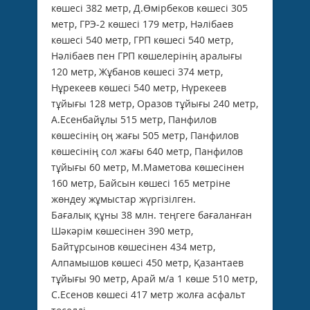
көшесі 382 метр, Д.Өмірбеков көшесі 305
метр, ГРЭ-2 көшесі 179 метр, Нәлібаев
көшесі 540 метр, ГРП көшесі 540 метр,
Нәлібаев пен ГРП көшелерінің аралығы
120 метр, Жұбанов көшесі 374 метр,
Нұрекеев көшесі 540 метр, Нүрекеев
тұйығы 128 метр, Оразов тұйығы 240 метр,
А.Есенбайұлы 515 метр, Панфилов
көшесінің оң жағы 505 метр, Панфилов
көшесінің сол жағы 640 метр, Панфилов
тұйығы 60 метр, М.Маметова көшесінен
160 метр, Байсын көшесі 165 метріне
жөндеу жұмыстар жүргізілген.
Бағалық құны 38 млн. теңгеге бағаланған
Шәкәрім көшесінен 390 метр,
Байтұрсынов көшесінен 434 метр,
Алпамышов көшесі 450 метр, Қазантаев
тұйығы 90 метр, Арай м/а 1 көше 510 метр,
С.Есенов көшесі 417 метр жолға асфальт