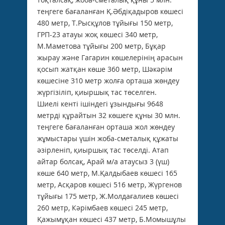
теңгеге бағаланған Қ.Әбдіқадыров көшесі
480 метр, Т.Рысқұлов тұйығы 150 метр,
ГРП-23 атауы жоқ көшесі 340 метр,
М.Маметова тұйығы 200 метр, Бұқар
жырау және Гагарин көшелерінің арасын
қосып жатқан көше 360 метр, Шәкәрім
көшесіне 310 метр жолға орташа жөндеу
жүргізіліп, қиыршық тас төселген.
Шиелі кенті ішіндегі ұзындығы 9648
метрді құрайтын 32 көшеге құны 30 млн.
теңгеге бағаланған орташа жол жөндеу
жұмыстары үшін жоба-сметалық құжаты
әзірленіп, қиыршық тас төселді. Атап
айтар болсақ, Арай м/а атаусыз 3 (үш)
көше 640 метр, М.Қалдыбаев көшесі 165
метр, Асқаров көшесі 516 метр, Жүргенов
тұйығы 175 метр, Ж.Молдағалиев көшесі
260 метр, Кәрімбаев көшесі 245 метр,
Қажымұқан көшесі 437 метр, Б.Момышұлы