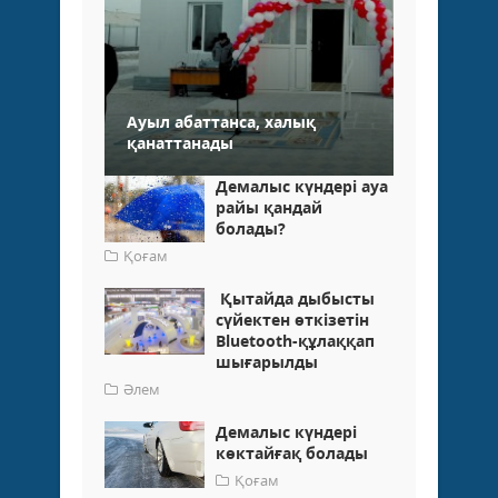
Ауыл абаттанса, халық
қанаттанады
Демалыс күндері ауа
райы қандай
болады?
Қоғам
Қытайда дыбысты
сүйектен өткізетін
Bluetooth-құлаққап
шығарылды
Әлем
Демалыс күндері
көктайғақ болады
Қоғам