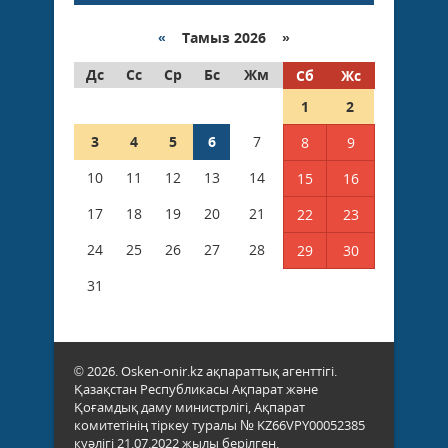
«
Тамыз 2026 »
Дс
Сс
Ср
Бс
Жм
Сб
Жс
1
2
3
4
5
6
7
8
9
10
11
12
13
14
15
16
17
18
19
20
21
22
23
24
25
26
27
28
29
30
31
© 2026. Osken-onir.kz ақпараттық агенттігі.
Қазақстан Республикасы Ақпарат және
Қоғамдық даму министрлігі, Ақпарат
комитетінің тіркеу туралы № KZ66VPY00052385
куәлігі 21.07.2022 жылы берілген.