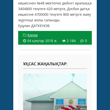
көшесінен №48 мектепке дейінгі аралыққа
3404800 теңгеге 420 метрге, Досбол датқа
көшесіне 4700000 теңгеге 800 метрге жаяу
жүргінші жолы салынды.
Ерұлан ДАТКЕНОВ.
Қоғам
04 қаңтар 2018 ж.
2 184
0
ҰҚСАС ЖАҢАЛЫҚТАР: