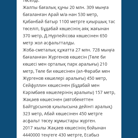
төселді.
Жалпы бағалық құны 20 млн. 309 мыңға
бағаланған Арай м/а-нан 530 метр,
Қабанбай батыр 1100 метрге қиыршық тас
төселіп, Бұдабай көшесінің аяқ жағынан
370 метр, Д.Нүрпейісова көшесінен 650
метр жол асфальтталды.
Жоба-сметалық құжатта 27 млн. 728 мыңға
бағаланған Жүргенов көшесін (Төле би
көшесі мен орталық парк аралығы) 210
метр, Төле би көшесінен (әл-Фараби мен
Жүргенов көшелері аралығы) 450 метр,
Сейфуллин көшесінен (Бұдабай мен
Кәрімбаев көшелерінің аралығы) 157 метр,
Жақаев көшесінен (автобекеттен
Байтұрсынов қиылысына дейінгі аралық)
323 метр, Абай көшесінен 450 метрге
асфальт төсеу жұмыстары жүрген.
2017 жылы Жақаев көшесінің бойынан
4440000 теңгеге 430 метрге, Есабыз