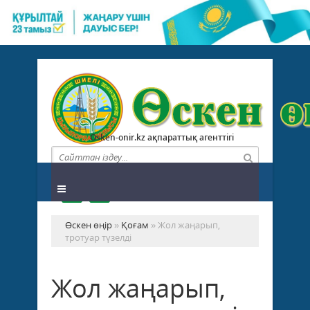
Osken-onir.kz ақпараттық агенттігі
Өскен өңір
»
Қоғам
» Жол жаңарып,
тротуар түзелді
Жол жаңарып,