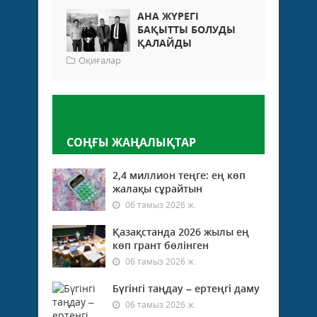
АНА ЖҮРЕГІ
БАҚЫТТЫ БОЛУДЫ
ҚАЛАЙДЫ
Оқиғалар
Пікір қалдыру
СОҢҒЫ ЖАҢАЛЫҚТАР
2,4 миллион теңге: ең көп
жалақы сұрайтын
06 тамыз 2026 ж.
Қазақстанда 2026 жылы ең
көп грант бөлінген
06 тамыз 2026 ж.
Бүгінгі таңдау – ертеңгі даму
06 тамыз 2026 ж.