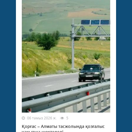
06 тамыз 2026 ж.
5
Қорғас – Алматы тасжолында қозғалыс
уақытша шектеледі