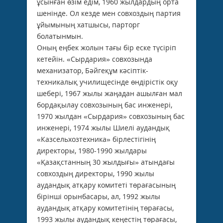
ұсынған өзім едім, 1960 жылдардың орта
шенінде. Ол кезде мен совхоздың партия
ұйымының хатшысы, парторг
болатынмын.
Оның еңбек жолын тағы бір еске түсіріп
кетейін. «Сырдария» совхозында
механизатор, Бәйгеқұм кәсіптік-
техникалық училищесінде өндірістік оқу
шебері, 1967 жылы жаңадан ашылған мал
бордақылау совхозының бас инженері,
1970 жылдан «Сырдария» совхозының бас
инженері, 1974 жылы Шиелі аудандық
«Казсельхозтехника» бірлестігінің
директоры, 1980-1990 жылдары
«Қазақстанның 30 жылдығы» атындағы
совхоздың директоры, 1990 жылы
аудандық атқару комитеті төрағасының
бірінші орынбасары, ал, 1992 жылы
аудандық атқару комитетінің төрағасы,
1993 жылы аудандық кеңестің төрағасы,