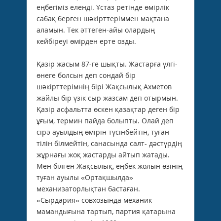
еңбегіміз еленді. Ұстаз ретінде өмірлік
сабақ берген шәкірттеріммен мақтана
аламын. Тек әттеген-айы олардың
кейбіреуі өмірден ерте озды.
Қазір жасым 87-ге шықты. Жастарға үлгі-
өнеге болсын деп сондай бір
шәкірттерімнің бірі Жақсылық Ахметов
жайлы бір үзік сыр жазсам деп отырмын.
Қазір асфальтта өскен қазақтар деген бір
ұғым, термин пайда болыпты. Олай деп
сірә ауылдың өмірін түсінбейтін, туған
тілін білмейтін, санасында салт- дәстүрдің
жұрнағы жоқ жастарды айтып жатады.
Мен білген Жақсылық, еңбек жолын өзінің
туған ауылы «Ортақшылда»
механизаторлықтан бастаған.
«Сырдария» совхозында механик
мамандығына тартып, партия қатарына