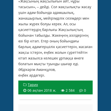
«Жақсының жақсылығын айт, нұры
тасысын», – дейді. Сол жақсылықты жасау
үшін адам бойында адамшылық,
жанашырлық, мейірімділік сезімдері мен
жылы жүрек болуы керек. Ал, осы
қасиеттердің бар­лығы Жақсылықтың
бойынан табылды. Жакеңнің әзілдерінің
өзі бір кітап. Егер оның бойындағы
барлық адамгершілік қасиеттерін, жасаған
жақсы істерін, еңбек жолын суреттейтін
кітап жазылса келешек ұрпаққа өнеге
болатын мықты туынды шығар еді.
Әбдікәрім Аманқұлов,
еңбек ардагері.
Тарих
06 ақпан 2018 ж.
2 584
0