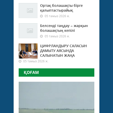
Ортақ болашақты бірге
қалыптастырайық
05 тамыз 2026 ж.
Белсенді таңдау – жарқын
болашақтың кепілі
05 тамыз 2026 ж.
ЦИФРЛАНДЫРУ САЛАСЫН
ДАМЫТУ АЯСЫНДА
САЛЫНАТЫН ЖАҢА
05 тамыз 2026 ж.
ҚОҒАМ