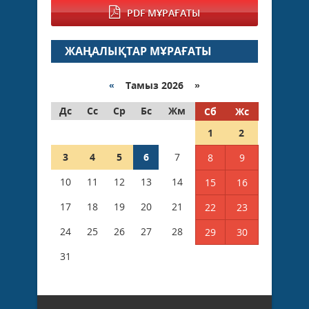
PDF МҰРАҒАТЫ
ЖАҢАЛЫҚТАР МҰРАҒАТЫ
«
Тамыз 2026 »
Дс
Сс
Ср
Бс
Жм
Сб
Жс
1
2
3
4
5
6
7
8
9
10
11
12
13
14
15
16
17
18
19
20
21
22
23
24
25
26
27
28
29
30
31