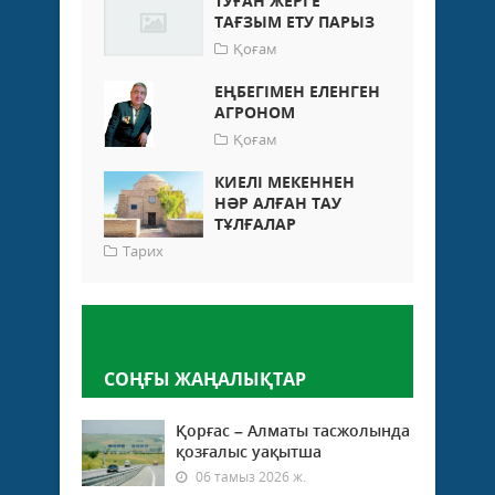
ТУҒАН ЖЕРГЕ
ТАҒЗЫМ ЕТУ ПАРЫЗ
Қоғам
ЕҢБЕГІМЕН ЕЛЕНГЕН
АГРОНОМ
Қоғам
КИЕЛІ МЕКЕННЕН
НӘР АЛҒАН ТАУ
ТҰЛҒАЛАР
Тарих
Пікір қалдыру
СОҢҒЫ ЖАҢАЛЫҚТАР
Қорғас – Алматы тасжолында
қозғалыс уақытша
06 тамыз 2026 ж.