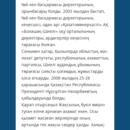
№6 кен басқармасы директорының
орынбасары болды. 2003 жылдан бастап,
№6 кен басқармасы директоры­ның
кеңесшісі, одан әрі «Қазатомөнеркәсіп» АҚ
«Болашақ-Шиелі» оқу орталығының
директоры, ардагерлер кеңесінің
төрағасы болған.
Сонымен қатар, Қызылорда облыстық мәс­
лихат депутаты, республикалық аза­мат­тық
партиясы, Шиелі аудандық ұйы­мының
төрағасы сияқты қоғамдық жұмыстарды
қоса атқарды. 2008 жылдың 25-26
қарашасында Қазақстан Республикасы
Президенті Нұрсұлтан Назарбаевтың
қабылдауында болды.
Қарап отырсаңыз Жақсылық бүкіл өмірін
туған еліне арнаған азамат екен. Осы
қызмет жасаған жерлерінде оның
артында тек жақсы сөздер қалды. Халық: