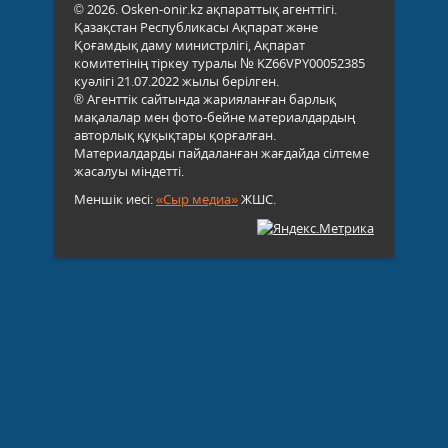
© 2026. Osken-onir.kz ақпараттық агенттігі.
Қазақстан Республикасы Ақпарат және
Қоғамдық даму министрлігі, Ақпарат
комитетінің тіркеу туралы № KZ66VPY00052385
куәлігі 21.07.2022 жылы берілген.
® Агенттік сайтында жарияланған барлық
мақалалар мен фото-бейне материалдардың
авторлық құқықтары қорғалған.
Материалдарды пайдаланған жағдайда сілтеме
жасалуы міндетті.
Меншік иесі:
«Сыр медиа»
ЖШС.