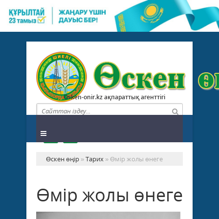
Osken-onir.kz ақпараттық агенттігі
Өскен өңір
»
Тарих
» Өмір жолы өнеге
Өмір жолы өнеге