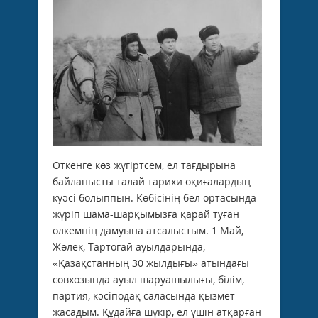
Өткенге көз жүгіртсем, ел тағ­ды­рына
байланысты талай тари­хи оқи­­ғалардың
куәсі болыппын. Көбі­сінің бел ортасын­да
жү­ріп шама-шарқымызға қарай туған
өлкемнің дамуына атсалыс­тым. 1 Май,
Жөлек, Тартоғай ауылдарында,
«Қазақстанның 30 жылдығы» атындағы
сов­хозында ауыл шаруашылығы, білім,
партия, кәсіподақ саласында қызмет
жасадым. Құдайға шүкір, ел үшін атқарған