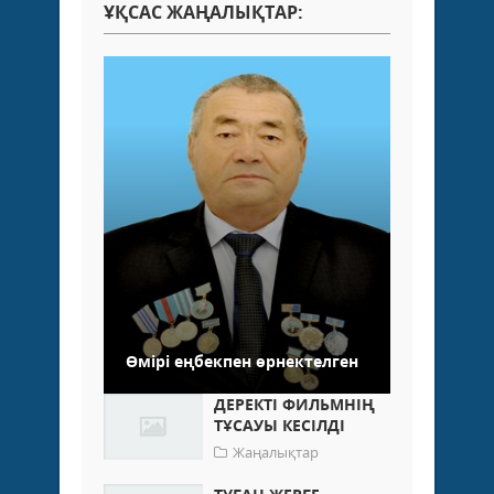
ҰҚСАС ЖАҢАЛЫҚТАР:
Өмірі еңбекпен өрнектелген
ДЕРЕКТІ ФИЛЬМНІҢ
ТҰСАУЫ КЕСІЛДІ
Жаңалықтар