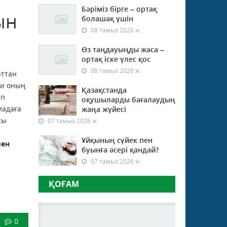
Бәріміз бірге – ортақ
ын
болашақ үшін
08 тамыз 2026 ж.
Өз таңдауыңды жаса –
ортақ іске үлес қос
08 тамыз 2026 ж.
рттан
ни оның
Қазақстанда
ап
оқушыларды бағалаудың
иадаға
жаңа жүйесі
сы
07 тамыз 2026 ж.
Ұйқының сүйек пен
мен
буынға әсері қандай?
07 тамыз 2026 ж.
ҚОҒАМ
0