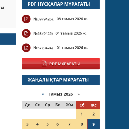
PDF НҰСҚАЛАР МҰРАҒАТЫ
ты
08 тамыз 2026 ж.
№59 (9426).
04 тамыз 2026 ж.
№58 (9425)
01 тамыз 2026 ж.
№57 (9424).
PDF МҰРАҒАТЫ
ЖАҢАЛЫҚТАР МҰРАҒАТЫ
«
Тамыз 2026 »
Дс
Сс
Ср
Бс
Жм
Сб
Жс
1
2
3
4
5
6
7
8
9