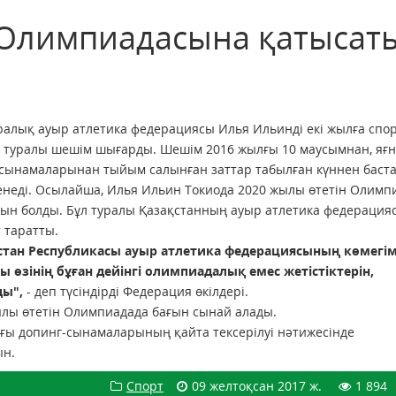
 Олимпиадасына қатысат
алық ауыр атлетика федерациясы Илья Ильинді екі жылға спо
 туралы шешім шығарды. Шешім 2016 жылғы 10 маусымнан, яғ
сынамаларынан тыйым салынған заттар табылған күннен баст
енеді. Осылайша, Илья Ильин Токиода 2020 жылы өтетін Олимп
ын болды. Бұл туралы Қазақстанның ауыр атлетика федерация
 таратты.
стан Республикасы ауыр атлетика федерациясының көмегі
 өзінің бұған дейінгі олимпиадалық емес жетістіктерін,
ды",
- деп түсіндірді Федерация өкілдері.
ылы өтетін Олимпиадада бағын сынай алады.
лғы допинг-сынамаларының қайта тексерілуі нәтижесінде
ын.
Спорт
09 желтоқсан 2017 ж.
1 894