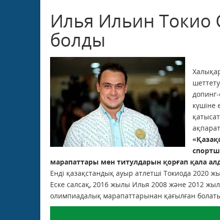
Илья Ильин Токио
болды
Халықар
шеттету
допинг-
күшіне 
қатысат
ақпарат
«Қазақ
спортшы
марапаттары мен титулдарын қорғап қала ал
Енді қазақстандық ауыр атлетші Токиода 2020 ж
Еске салсақ, 2016 жылы Илья 2008 және 2012 жы
олимпиадалық марапаттарынан қағылған болат