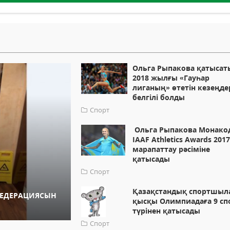
Ольга Рыпакова қатысат
2018 жылғы «Гауһар
лиганың» өтетін кезеңде
белгілі болды
Спорт
Ольга Рыпакова Монако
IAAF Athletics Awards 201
марапаттау рәсіміне
қатысады
Спорт
Қазақстандық спортшыл
ФЕДЕРАЦИЯСЫН
қысқы Олимпиадаға 9 сп
түрінен қатысады
Спорт