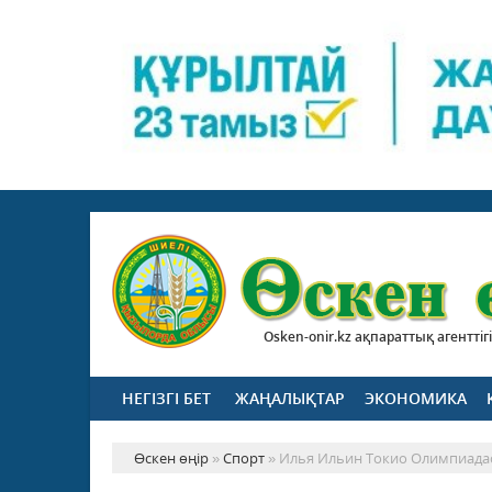
Osken-onir.kz ақпараттық агенттігі
НЕГІЗГІ БЕТ
ЖАҢАЛЫҚТАР
ЭКОНОМИКА
Өскен өңір
»
Спорт
» Илья Ильин Токио Олимпиада