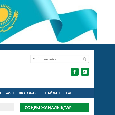
НЕБАЯН
ФОТОБАЯН
БАЙЛАНЫСТАР
СОҢҒЫ ЖАҢАЛЫҚТАР