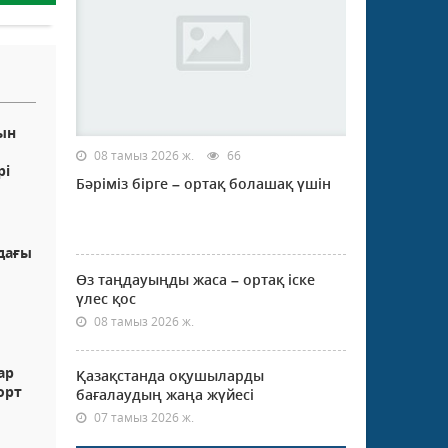
ын
08 тамыз 2026 ж.
66
рі
Бәріміз бірге – ортақ болашақ үшін
дағы
7
Өз таңдауыңды жаса – ортақ іске
үлес қос
08 тамыз 2026 ж.
ар
Қазақстанда оқушыларды
орт
бағалаудың жаңа жүйесі
07 тамыз 2026 ж.