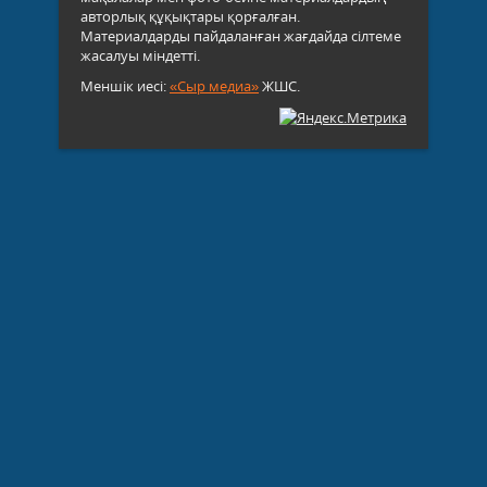
авторлық құқықтары қорғалған.
Материалдарды пайдаланған жағдайда сілтеме
жасалуы міндетті.
Меншік иесі:
«Сыр медиа»
ЖШС.