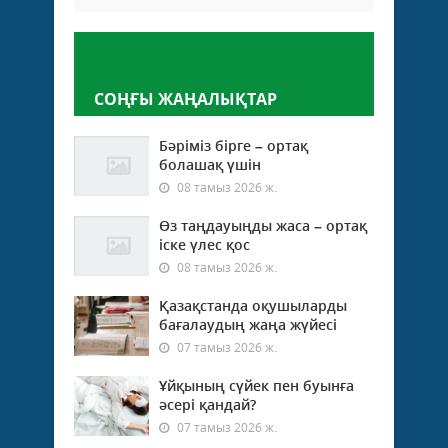
Пікір қалдыру
СОҢҒЫ ЖАҢАЛЫҚТАР
Бәріміз бірге – ортақ
болашақ үшін
08 тамыз 2026 ж.
Өз таңдауыңды жаса – ортақ
іске үлес қос
08 тамыз 2026 ж.
Қазақстанда оқушыларды
бағалаудың жаңа жүйесі
07 тамыз 2026 ж.
Ұйқының сүйек пен буынға
әсері қандай?
07 тамыз 2026 ж.