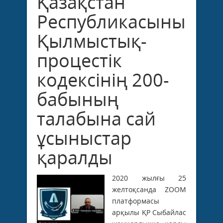
Қазақстан
Республикасының
Қылмыстық-
процестік
кодексінің 200-
бабының
талабына сай
ұсыныстар
қаралды
2020 жылғы 25
желтоқсанда ZOOM
платформасы
арқылы ҚР Сыбайлас