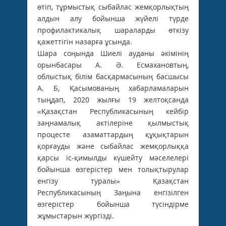
өтіп, тұрмыстық сыбайлас жемқорлықтың
алдын алу бойынша жүйелі түрде
профилактикалық шараларды өткізу
қажеттігін назарға ұсында.
Шара соңында Шиелі ауданы әкімінің
орынбасары А. Ә. Есмахановтың,
облыстық білім басқармасының басшысы
А. Б, Қасымованың хабарламаларын
тыңдап, 2020 жылғы 19 желтоқсанда
«Қазақстан Республикасының кейбір
заңнамалық актілеріне қылмыстық
процесте азаматтардың құқықтарын
қорғауды және сыбайлас жемқорлыққа
қарсы іс-қимылды күшейту мәселелері
бойынша өзгерістер мен толықтырулар
енгізу туралы» Қазақстан
Республикасының Заңына енгізілген
өзгерістер бойынша түсіндірме
жұмыстарын жүргізді.