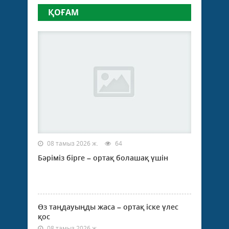
ҚОҒАМ
08 тамыз 2026 ж.
64
Бәріміз бірге – ортақ болашақ үшін
Өз таңдауыңды жаса – ортақ іске үлес
қос
08 тамыз 2026 ж.