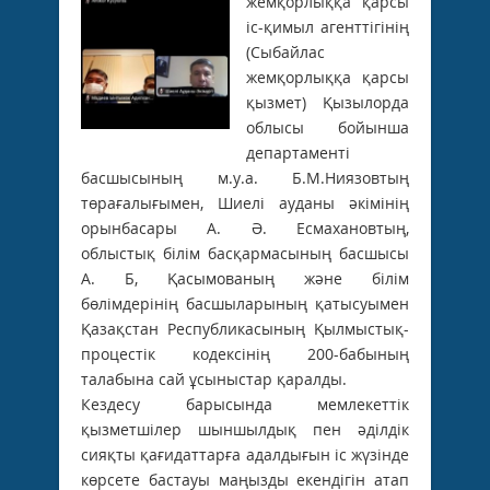
жемқорлыққа қарсы
іс-қимыл агенттігінің
(Сыбайлас
жемқорлыққа қарсы
қызмет) Қызылорда
облысы бойынша
департаменті
басшысының м.у.а. Б.М.Ниязовтың
төрағалығымен, Шиелі ауданы әкімінің
орынбасары А. Ә. Есмахановтың,
облыстық білім басқармасының басшысы
А. Б, Қасымованың және білім
бөлімдерінің басшыларының қатысуымен
Қазақстан Республикасының Қылмыстық-
процестік кодексінің 200-бабының
талабына сай ұсыныстар қаралды.
Кездесу барысында мемлекеттік
қызметшілер шыншылдық пен әділдік
сияқты қағидаттарға адалдығын іс жүзінде
көрсете бастауы маңызды екендігін атап