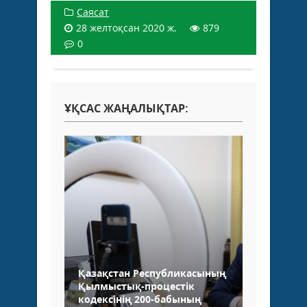
Саясат
28 желтоқсан 2020 ж.
879
0
ҰҚСАС ЖАҢАЛЫҚТАР:
Қазақстан Республикасының
Қылмыстық-процестік
кодексінің 200-бабының