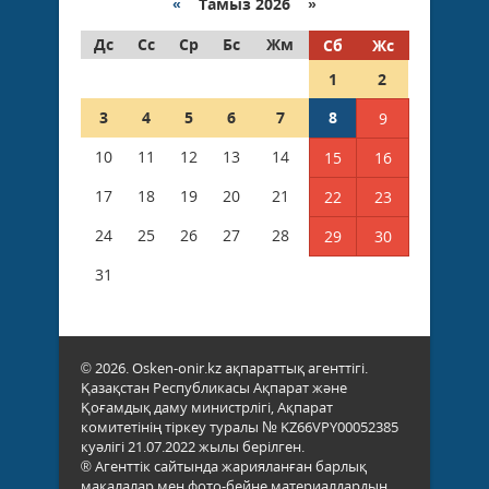
«
Тамыз 2026 »
Дс
Сс
Ср
Бс
Жм
Сб
Жс
1
2
3
4
5
6
7
8
9
10
11
12
13
14
15
16
17
18
19
20
21
22
23
24
25
26
27
28
29
30
31
© 2026. Osken-onir.kz ақпараттық агенттігі.
Қазақстан Республикасы Ақпарат және
Қоғамдық даму министрлігі, Ақпарат
комитетінің тіркеу туралы № KZ66VPY00052385
куәлігі 21.07.2022 жылы берілген.
® Агенттік сайтында жарияланған барлық
мақалалар мен фото-бейне материалдардың