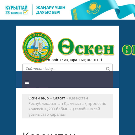
Osken-onir.kz ақпараттық агенттігі
Өскен өңір
»
Саясат
» Қазақстан
Республикасының Қылмыстық-процестік
кодексінің 200-бабының талабына сай
ұсыныстар қаралды