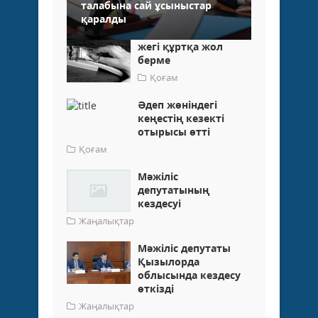
талабына сай ұсыныстар
қаралды
жегі құртқа жол
берме
Қоғам
Әдеп жөніндегі
кеңестің кезекті
отырысы өтті
Қоғам
Мәжіліс
депутатының
кездесуі
Жаңалықтар
Мәжіліс депутаты
Қызылорда
облысында кездесу
өткізді
Жаңалықтар