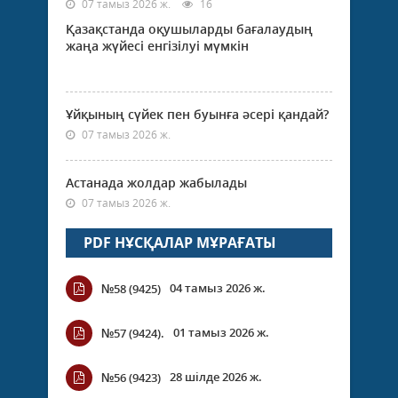
07 тамыз 2026 ж.
16
Қазақстанда оқушыларды бағалаудың
жаңа жүйесі енгізілуі мүмкін
Ұйқының сүйек пен буынға әсері қандай?
07 тамыз 2026 ж.
Астанада жолдар жабылады
07 тамыз 2026 ж.
PDF НҰСҚАЛАР МҰРАҒАТЫ
04 тамыз 2026 ж.
№58 (9425)
01 тамыз 2026 ж.
№57 (9424).
28 шілде 2026 ж.
№56 (9423)