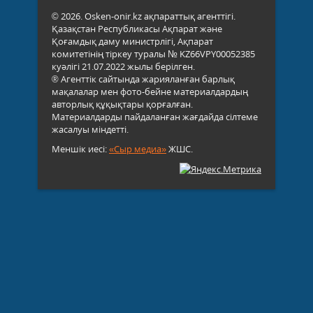
© 2026. Osken-onir.kz ақпараттық агенттігі.
Қазақстан Республикасы Ақпарат және
Қоғамдық даму министрлігі, Ақпарат
комитетінің тіркеу туралы № KZ66VPY00052385
куәлігі 21.07.2022 жылы берілген.
® Агенттік сайтында жарияланған барлық
мақалалар мен фото-бейне материалдардың
авторлық құқықтары қорғалған.
Материалдарды пайдаланған жағдайда сілтеме
жасалуы міндетті.
Меншік иесі:
«Сыр медиа»
ЖШС.