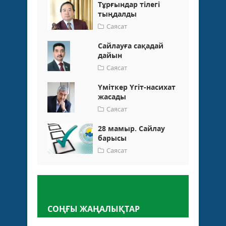
Тұрғындар тілегі
тыңдалды
Саясат
Сайлауға сақадай
дайын
Саясат
Үміткер Үгіт-насихат
жасады
Саясат
28 мамыр. Сайлау
барысы
Саясат
Пікір қалдыру
СОҢҒЫ ЖАҢАЛЫҚТАР