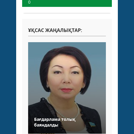
0
ҰҚСАС ЖАҢАЛЫҚТАР:
Бағдарлама толық
баяндалды