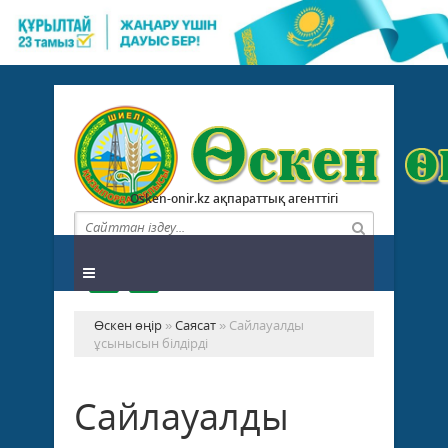
Osken-onir.kz ақпараттық агенттігі
Өскен өңір
»
Саясат
» Сайлауалды
ұсынысын білдірді
Сайлауалды