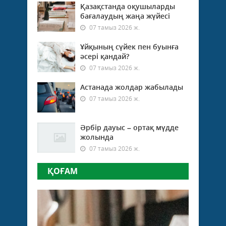
Қазақстанда оқушыларды
бағалаудың жаңа жүйесі
07 тамыз 2026 ж.
Ұйқының сүйек пен буынға
әсері қандай?
07 тамыз 2026 ж.
Астанада жолдар жабылады
07 тамыз 2026 ж.
Әрбір дауыс – ортақ мүдде
жолында
07 тамыз 2026 ж.
ҚОҒАМ