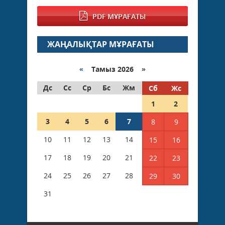
PDF МҰРАҒАТЫ
ЖАҢАЛЫҚТАР МҰРАҒАТЫ
«
Тамыз 2026 »
Дс
Сс
Ср
Бс
Жм
Сб
Жс
1
2
3
4
5
6
7
8
9
10
11
12
13
14
15
16
17
18
19
20
21
22
23
24
25
26
27
28
29
30
31