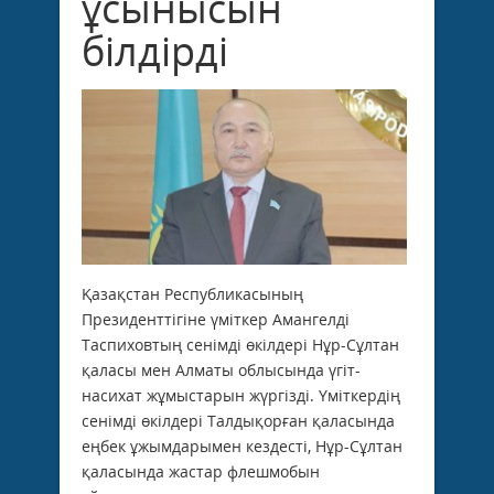
ұсынысын
білдірді
Қазақстан Республикасының
Президенттігіне үміткер Амангелді
Таспиховтың сенімді өкілдері Нұр-Сұлтан
қаласы мен Алматы облысында үгіт-
насихат жұмыстарын жүргізді. Үміткердің
сенімді өкілдері Талдықорған қаласында
еңбек ұжымдарымен кездесті, Нұр-Сұлтан
қаласында жастар флешмобын