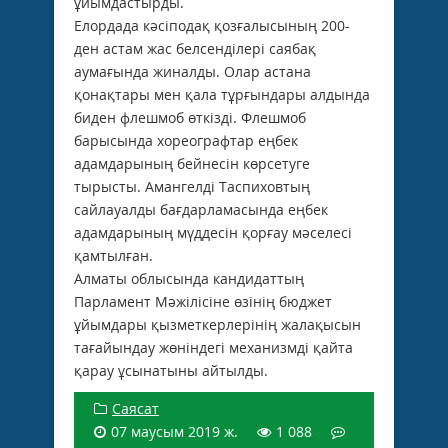
ұйымдастырды.
Елордада кәсіподақ қозғалысының 200-
ден астам жас белсенділері саябақ
аумағында жиналды. Олар астана
қонақтары мен қала тұрғындары алдында
биден флешмоб өткізді. Флешмоб
барысында хореографтар еңбек
адамдарының бейнесін көрсетуге
тырысты. Амангелді Таспиховтың
сайлауалды бағдарламасында еңбек
адамдарының мүддесін қорғау мәселесі
қамтылған.
Алматы облысында кандидаттың
Парламент Мәжілісіне өзінің бюджет
ұйымдары қызметкерлерінің жалақысын
тағайындау жөніндегі механизмді қайта
қарау ұсынатыны айтылды.
Саясат
07 маусым 2019 ж.
1 088