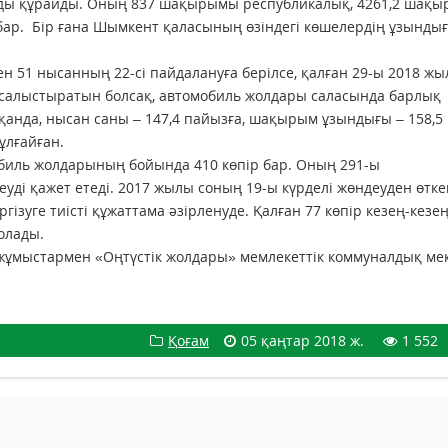
мды құрайды. Оның 837 шақырымы республикалық, 4261,2 шақ
ар. Бір ғана Шымкент қаласының өзіндегі көшелердің ұзынды
н 51 нысанның 22-сі пайдалануға берілсе, қалған 29-ы 2018 жы
 салыстыратын болсақ, автомобиль жолдары саласында барлық
қанда, нысан саны – 147,4 пайызға, шақырым ұзындығы – 158,5
ұлғайған.
биль жолдарының бойында 410 көпір бар. Оның 291-ы
еуді қажет етеді. 2017 жылы соның 19-ы күрделі жөндеуден өтке
ізуге тиісті құжаттама әзірленуде. Қалған 77 көпір кезең-кезе
болады.
ау жұмыстармен «Оңтүстік жолдары» мемлекеттік коммуналдық ме
Қоғам
05 қаңтар 2018 ж.
1 552