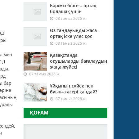
Бәріміз бірге – ортақ
болашақ үшін
08 тамыз 2026 ж.
Өз таңдауыңды жаса –
,3
ортақ іске үлес қос
ары
08 тамыз 2026 ж.
л мен
Қазақстанда
оқушыларды бағалаудың
1,1
жаңа жүйесі
лады.
07 тамыз 2026 ж.
лрд
ы бар
Ұйқының сүйек пен
теріне
буынға әсері қандай?
ласының
07 тамыз 2026 ж.
туралы
ҚОҒАМ
кендей,
н