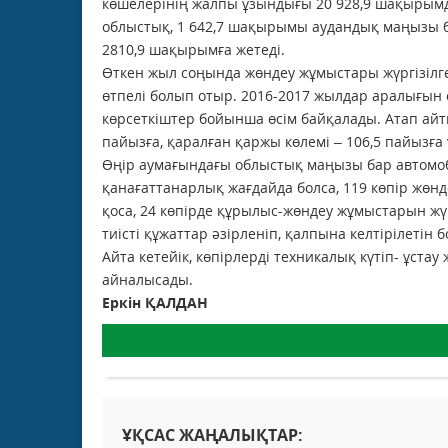
көшелерінің жалпы ұзындығы 20 928,9 шақыры
облыстық, 1 642,7 шақырымы аудандық маңызы б
2810,9 шақырымға жетеді.
Өткен жыл соңында жөндеу жұмыстары жүргізілге
өтпелі болып отыр. 2016-2017 жылдар аралығын
көрсеткіштер бойынша өсім байқалады. Атап айт
пайызға, қаралған қаржы көлемі – 106,5 пайызға 
Өңір аумағындағы облыстық маңызы бар автомо
қанағаттанарлық жағдайда болса, 119 көпір жөнд
қоса, 24 көпірде құрылыс-жөндеу жұмыстарын жүрг
тиісті құжаттар әзірленіп, қалпына келтірілетін 
Айта кетейік, көпірлерді техникалық күтіп- ұст
айналысады.
Еркін ҚАЛДАН
ҰҚСАС ЖАҢАЛЫҚТАР: