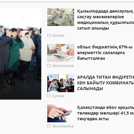
Қызылордада денсаулық
сақтау мекемелеріне
медициналық құрылғыл
сатып алынды
Қоғам
облыс бюджетінің 67%-ы
әлеуметтік салаларға
бағытталған
Экономика
АРАЛДА ТИТАН ӨНДІРЕТІ
КЕН БАЙЫТУ КОМБИНАТ
САЛЫНАДЫ
Қоғам
Қазақстанда eGov арқыл
төлемдер мөлшері 41,5 
теңгеден асты
Экономика