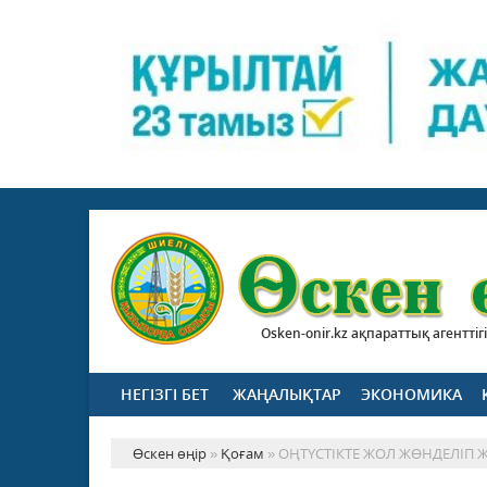
Osken-onir.kz ақпараттық агенттігі
НЕГІЗГІ БЕТ
ЖАҢАЛЫҚТАР
ЭКОНОМИКА
Өскен өңір
»
Қоғам
» ОҢТҮСТІКТЕ ЖОЛ ЖӨНДЕЛІП