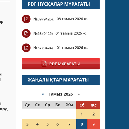
PDF НҰСҚАЛАР МҰРАҒАТЫ
08 тамыз 2026 ж.
№59 (9426).
ар
04 тамыз 2026 ж.
№58 (9425)
01 тамыз 2026 ж.
№57 (9424).
PDF МҰРАҒАТЫ
Н
ЖАҢАЛЫҚТАР МҰРАҒАТЫ
Ы
«
Тамыз 2026 »
ы
Дс
Сс
Ср
Бс
Жм
Сб
Жс
млрд
1
2
3
4
5
6
7
8
9