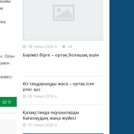
ырымы
ғы
лға
08 тамыз 2026 ж.
24
Бәріміз бірге – ортақ болашақ үшін
н. Оған
ңімен
кемесі
Өз таңдауыңды жаса – ортақ іске
үлес қос
08 тамыз 2026 ж.
0
Қазақстанда оқушыларды
бағалаудың жаңа жүйесі
07 тамыз 2026 ж.