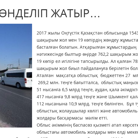
ЖӨНДЕЛІП ЖАТЫР…
2017 жылы Оңтүстік Қазақстан облысында 1543
шақырым жол мен 19 көпірдің жөндеу жұмыст
басталған болатын. Атқарылған жұмыстардың
нәтижесінде былтыр өңірде 762,2 шақырым жо
19 көпір ел игілігіне тапсырылды. Ал қалған 78
шақырым жол биыл пайдалануға берілетін бо
Аталған мақсатқа облыстық бюджеттен 27 м
269,2 млн. теңге бағытталса, облыстық маңыз
51 нысанға 6,5 млрд теңге, аудан, қала әкімдік
417 нысанға 9,8 млрд теңге және Шымкент қа
112 нысанына 10,9 млрд. теңге бөлінген. Бұл 
облыстық жолаушылар көлігі және автомобиль
жолдары басқармасы мәлім етті.
Облыс әкіммінің баспасөз қызметі атап көрсет
облыстағы автомобиль жолдары мен елді меке