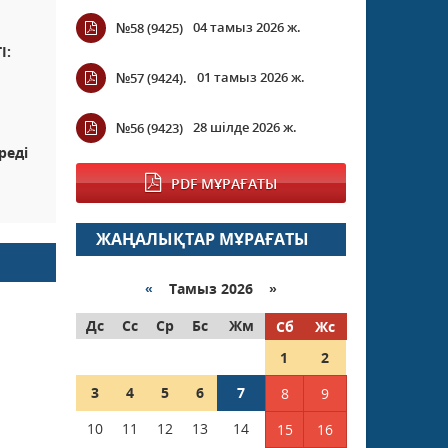
04 тамыз 2026 ж.
№58 (9425)
І:
01 тамыз 2026 ж.
№57 (9424).
28 шілде 2026 ж.
№56 (9423)
реді
PDF МҰРАҒАТЫ
ЖАҢАЛЫҚТАР МҰРАҒАТЫ
«
Тамыз 2026 »
Дс
Сс
Ср
Бс
Жм
Сб
Жс
1
2
3
4
5
6
7
8
9
10
11
12
13
14
15
16