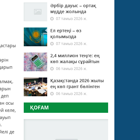
Әрбір дауыс – ортақ
мүдде жолында
07 тамыз 2026 ж.
Ел ертеңі – өз
қолымызда
07 тамыз 2026 ж.
дастары
2,4 миллион теңге: ең
әрін
көп жалақы сұрайтын
дарып
06 тамыз 2026 ж.
Қазақстанда 2026 жылы
алмақ.
ең көп грант бөлінген
ларын
06 тамыз 2026 ж.
 деп
ан осы
ҚОҒАМ
й келе,
тауып
.
йелі де