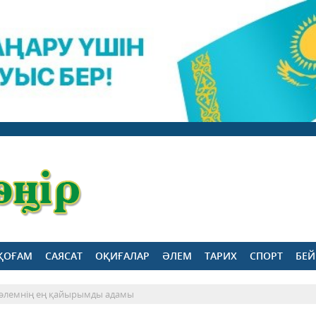
ҚОҒАМ
САЯСАТ
ОҚИҒАЛАР
ӘЛЕМ
ТАРИХ
СПОРТ
БЕЙ
- әлемнің ең қайырымды адамы