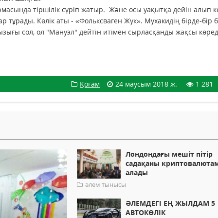
рмасында тіршілік сүріп жатыр. Және осы уақытқа дейін алып к
ар тұрады. Көлік аты - «Фольксваген Жук». Мухакидің бірде-бір 
ызығы сол, ол "Мануэл" дейтін итімен сырласқанды жақсы көред
Қоғам
24 маусым 2018 ж.
1 281
Лондондағы мешіт пітір
садақаны криптовалюта
алады
әлем тынысы
ӘЛЕМДЕГІ ЕҢ ЖЫЛДАМ 5
АВТОКӨЛІК