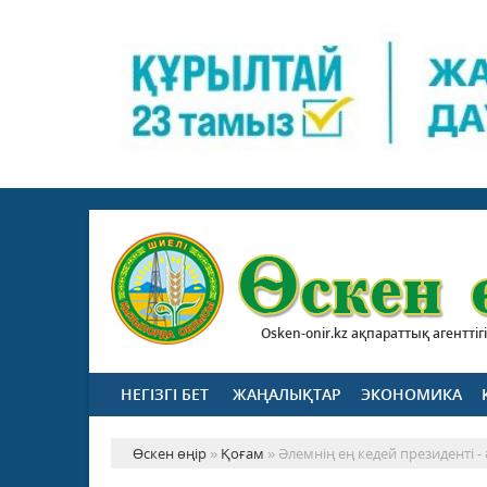
Osken-onir.kz ақпараттық агенттігі
НЕГІЗГІ БЕТ
ЖАҢАЛЫҚТАР
ЭКОНОМИКА
Өскен өңір
»
Қоғам
» Әлемнің ең кедей президенті 