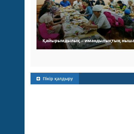
Қайырымдылық – имандылықтың ныш
Пікір қалдыру