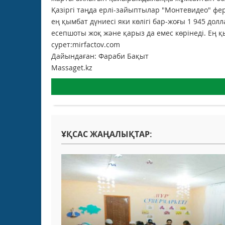
Қазіргі таңда ерлі-зайыптылар "Монтевидео" фе
ең қымбат дүниесі яки көлігі бар-жоғы 1 945 долл
есепшоты жоқ және қарыз да емес көрінеді. Ең қ
сурет:mirfactov.com
Дайындаған: Фараби Бақыт
Massaget.kz
ҰҚСАС ЖАҢАЛЫҚТАР: