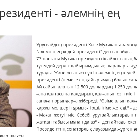
резиденті - әлемнің ең
Уругвайдың президенті Хосе Мухиканы заман
"әлемнің ең кедей президенті" деп санайды.
77 жастағы Мухика президенттік айлығының б
түгелдей дерлік қайырымдылық шараларға ау
тұрады. Және осынысы үшін әлемнің ең кедей
президенті (немесе ең қайырымды) болып сан
Ай сайын алатын 12 500 доллардың 1 250 дол
ғана қалтасына қалдырып, қалғанын өзі тиісті
санаған орындарға жібереді. "Өзіме алып қалғ
қаржы мөлшері тұрмыс-тіршілігіме жетеді," - де
- Маған жетуі тиіс. Себебі, уругвайлықтардың 
жатқан табысы мұнан да аз" - деп айтады екен
Президенттің сенаторлық лауазымда жүрген ә
лып шықты.