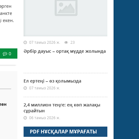
өрген
банкте
і екен.
07 тамыз 2026 ж.
23
Әрбір дауыс – ортақ мүдде жолында
0
Ел ертеңі – өз қолымызда
07 тамыз 2026 ж.
мен
2,4 миллион теңге: ең көп жалақы
сұрайтын
06 тамыз 2026 ж.
PDF НҰСҚАЛАР МҰРАҒАТЫ