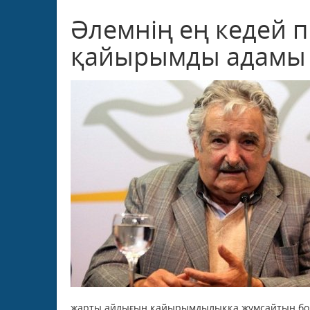
Әлемнің ең кедей п
қайырымды адамы
жарты айлығын қайырымдылыққа жұмсайтын бо