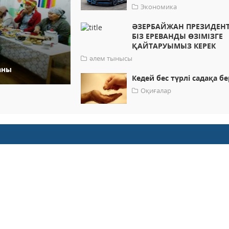
Экономика
ӘЗЕРБАЙЖАН ПРЕЗИДЕНТ
БІЗ ЕРЕВАНДЫ ӨЗІМІЗГЕ
ҚАЙТАРУЫМЫЗ КЕРЕК
әлем тынысы
аны
Кедей бес түрлі садақа бе
Оқиғалар