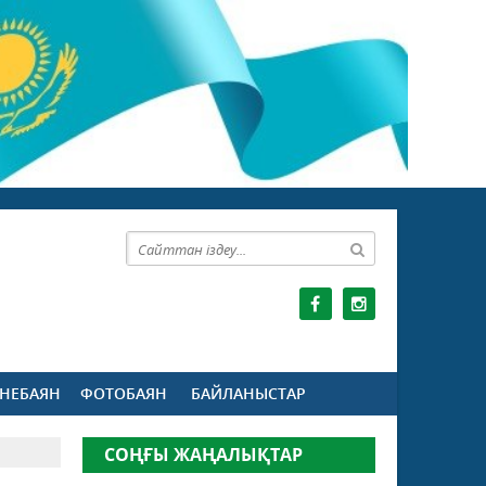
НЕБАЯН
ФОТОБАЯН
БАЙЛАНЫСТАР
СОҢҒЫ ЖАҢАЛЫҚТАР