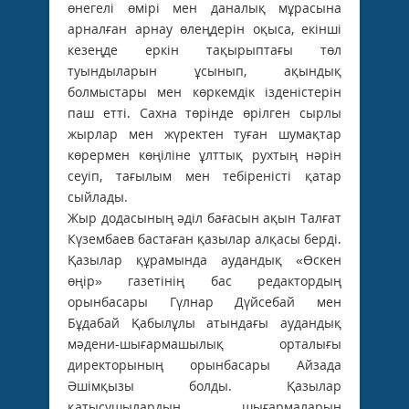
өнегелі өмірі мен даналық мұрасына
арналған арнау өлеңдерін оқыса, екінші
кезеңде еркін тақырыптағы төл
туындыларын ұсынып, ақындық
болмыстары мен көркемдік ізденістерін
паш етті. Сахна төрінде өрілген сырлы
жырлар мен жүректен туған шумақтар
көрермен көңіліне ұлттық рухтың нәрін
сеуіп, тағылым мен тебіреністі қатар
сыйлады.
Жыр додасының әділ бағасын ақын Талғат
Күзембаев бастаған қазылар алқасы берді.
Қазылар құрамында аудандық «Өскен
өңір» газетінің бас редактордың
орынбасары Гүлнар Дүйсебай мен
Бұдабай Қабылұлы атындағы аудандық
мәдени-шығармашылық орталығы
директорының орынбасары Айзада
Әшімқызы болды. Қазылар
қатысушылардың шығармаларын