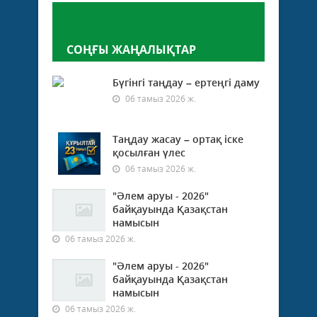
Пікір қалдыру
СОҢҒЫ ЖАҢАЛЫҚТАР
Бүгінгі таңдау – ертеңгі даму
06 тамыз 2026 ж.
Таңдау жасау – ортақ іске
қосылған үлес
06 тамыз 2026 ж.
"Әлем аруы - 2026"
байқауында Қазақстан
намысын
06 тамыз 2026 ж.
"Әлем аруы - 2026"
байқауында Қазақстан
намысын
06 тамыз 2026 ж.