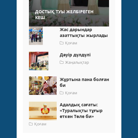
ДОСТЫҚ ТУЫ ЖЕЛБІРЕГЕН
КЕШ
Жас дарындар
азаттықты жырлады
Қоғам
Дәуір дүлдүлі
Жаңалықтар
Жұртына пана болған
би
Қоғам
Адалдық сағаты:
«Туралықты тұғыр
еткен Төле би»
Қоғам