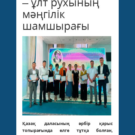
– ұлт рухының
мәңгілік
шамшырағы
Қазақ даласының әрбір қарыс
топырағында елге тұтқа болған,