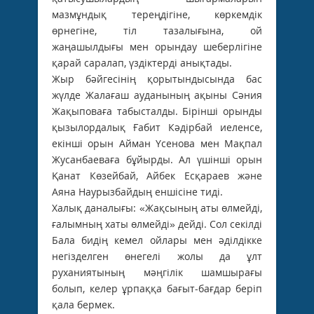
мазмұндық тереңдігіне, көркемдік
өрнегіне, тіл тазалығына, ой
жаңашылдығы мен орындау шеберлігіне
қарай саралап, үздіктерді анықтады.
Жыр бәйгесінің қорытындысында бас
жүлде Жалағаш ауданының ақыны Сәния
Жақыповаға табысталды. Бірінші орынды
қызылордалық Ғабит Кәдірбай иеленсе,
екінші орын Айман Үсенова мен Мақпал
Жусанбаеваға бұйырды. Ал үшінші орын
Қанат Көзейбай, Айбек Есқараев және
Аяна Наурызбайдың еншісіне тиді.
Халық даналығы: «Жақсының аты өлмейді,
ғалымның хаты өлмейді» дейді. Сол секілді
Бала бидің кемел ойлары мен әділдікке
негізделген өнегелі жолы да ұлт
руханиятының мәңгілік шамшырағы
болып, келер ұрпаққа бағыт-бағдар беріп
қала бермек.