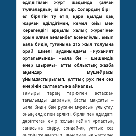
әділдігімен жұрт жадында қалған
тұлғалардың ізі жатыр. Солардың бірі –
ел бірлігін ту етіп, қара қылды қақ
жарған әділдігімен, кемел ойы мен
көрегендігі арқылы халық жүрегінен
орын алған Бименбет Есенәліұлы. Биыл
Бала бидің туғанына 215 жыл толуына
орай Шиелі ауданындағы «Руханият
орталығында» «Бала би – шешендік
өнер шырағы» атты облыстық жазба
ақындар мүшәйрасы
ұйымдастырылып, ұлттық рух пен сөз
өнерінің салтанатына айналды.
Тамыры терең тарихпен астасқан
тағылымды шараның басты мақсаты –
Бала бидің бай рухани мұрасын ұлықтау,
оның елдік пен ерлікті, бірлік пен әділдікті
дәріптеген өмір жолын кейінгі ұрпақтың
санасына сіңіру, сондай-ақ ұлттық сөз
өнерін жаңғыртып, шығармашыл жастарға