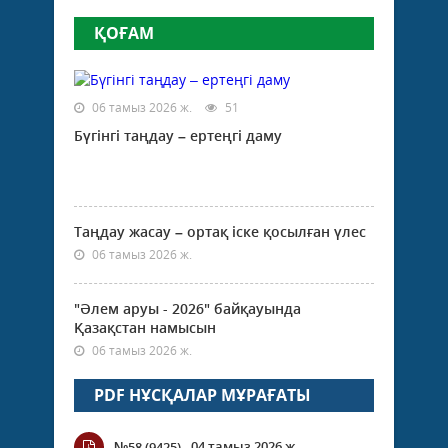
ҚОҒАМ
06 тамыз 2026 ж.
51
Бүгінгі таңдау – ертеңгі даму
Таңдау жасау – ортақ іске қосылған үлес
06 тамыз 2026 ж.
"Әлем аруы - 2026" байқауында
Қазақстан намысын
06 тамыз 2026 ж.
PDF НҰСҚАЛАР МҰРАҒАТЫ
04 тамыз 2026 ж.
№58 (9425)