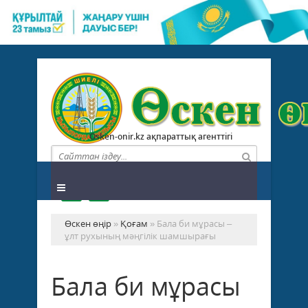
Osken-onir.kz ақпараттық агенттігі
Өскен өңір
»
Қоғам
» Бала би мұрасы –
ұлт рухының мәңгілік шамшырағы
Бала би мұрасы