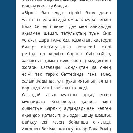
қолдау көрсету болды.
«Бірлігі бар елдің тірлігі бар» деген
ұлағатты ұстанымды өмірлік мұрат еткен
Бала би ел ішіндегі дау мен жанжалды
ақылмен шешіп, татулықтың туын биік
ұстаған дара тұлға еді. Қазақтың қастерлі
билер институтының көрнекті өкілі
ретінде ол әділдікті бәрінен биік қойып,
халықтың қамын жеке бастың мүддесінен
жоғары бағалады. Сондықтан да оның
есімі тек тарих беттерінде ғана емес,
халық жадында, ұлт руханиятының алтын
қорында мәңгі сақталып келеді.
Осындай асыл мұраны арқау еткен
мүшайраға Қызылорда қаласы мен
облыстың барлық аудандарынан келген
ақындар қатысып, жырдан шашу шашты.
Байқау екі кезең бойынша өткізілді.
Алғашқы бөлімде қатысушылар Бала бидің