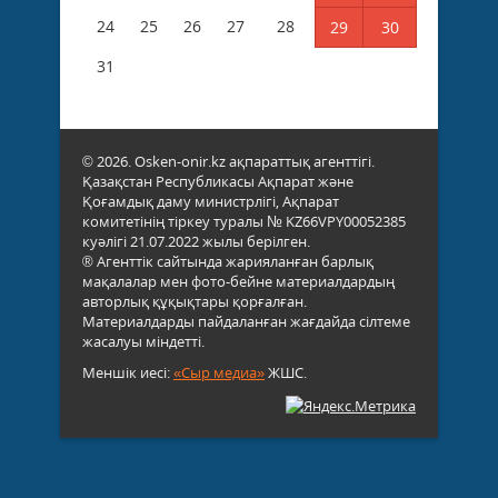
24
25
26
27
28
29
30
31
© 2026. Osken-onir.kz ақпараттық агенттігі.
Қазақстан Республикасы Ақпарат және
Қоғамдық даму министрлігі, Ақпарат
комитетінің тіркеу туралы № KZ66VPY00052385
куәлігі 21.07.2022 жылы берілген.
® Агенттік сайтында жарияланған барлық
мақалалар мен фото-бейне материалдардың
авторлық құқықтары қорғалған.
Материалдарды пайдаланған жағдайда сілтеме
жасалуы міндетті.
Меншік иесі:
«Сыр медиа»
ЖШС.