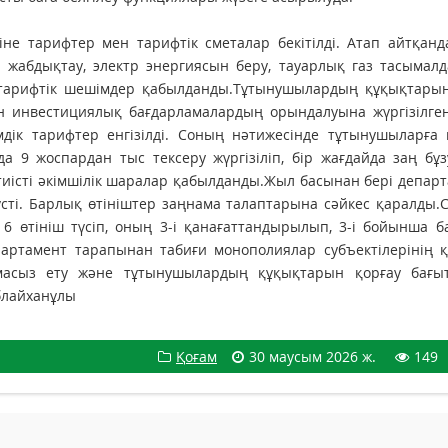
іне тарифтер мен тарифтік сметалар бекітілді. Атап айтқанд
жабдықтау, электр энергиясын беру, тауарлық газ тасымалд
 тарифтік шешімдер қабылданды.Тұтынушылардың құқықтарын
н инвестициялық бағдарламалардың орындалуына жүргізілген
дік тарифтер енгізілді. Соның нәтижесінде тұтынушыларға 
да 9 жоспардан тыс тексеру жүргізіліп, бір жағдайда заң б
, тиісті әкімшілік шаралар қабылданды.Жыл басынан бері депар
түсті. Барлық өтініштер заңнама талаптарына сәйкес қаралды
 6 өтініш түсіп, оның 3-і қанағаттандырылып, 3-і бойынша б
артамент тарапынан табиғи монополиялар субъектілерінің қ
мтамасыз ету және тұтынушылардың құқықтарын қорғау бағы
Аблайханұлы
Қоғам
30 маусым 2026 ж.
149