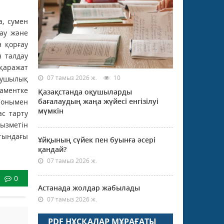
а, сумен
ау және
 қорғау
 талдау
қаражат
07 тамыз 2026 ж.
10
ұзушылық
таментке
Қазақстанда оқушыларды
бағалаудың жаңа жүйесі енгізілуі
.Сонымен
мүмкін
ас тарту
ызметін
тындағы
Ұйқының сүйек пен буынға әсері
қандай?
07 тамыз 2026 ж.
0
Астанада жолдар жабылады
07 тамыз 2026 ж.
PDF НҰСҚАЛАР МҰРАҒАТЫ