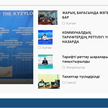
ЖАРЫҚ БАҒАСЫНДА ӨЗГЕ
БАР
Қоғам
КОММУНАЛДЫҚ
ТАРИФТЕРДІҢ РЕТТІЛІГІ 
НАЗАРДА
Қоғам
Тарифті реттеу шаралар
таныстырылды
Жаңалықтар
Талаптар түсіндірілді
Саясат