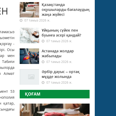
Қазақстанда
ЕН
оқушыларды бағалаудың
жаңа жүйесі
07 тамыз 2026 ж.
Ұйқының сүйек пен
тамасыз
буынға әсері қандай?
ызметін
07 тамыз 2026 ж.
орғау -
ірі. Осы
Астанада жолдар
тар мен
жабылады
Табиғи
07 тамыз 2026 ж.
зылорда
Әрбір дауыс – ортақ
ы Алмат
мүдде жолында
07 тамыз 2026 ж.
мент 53
ҚОҒАМ
онополия
н қатар,
асындағы