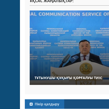
ҰҚСАС ЖАҢАЛЫҚТАР:
ТҰТЫНУШЫ ҚҰҚЫҒЫ ҚОРҒАЛУЫ ТИІС
Пікір қалдыру