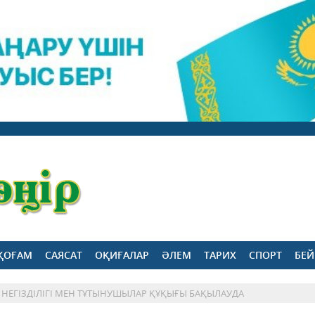
ҚОҒАМ
САЯСАТ
ОҚИҒАЛАР
ӘЛЕМ
ТАРИХ
СПОРТ
БЕЙ
 НЕГІЗДІЛІГІ МЕН ТҰТЫНУШЫЛАР ҚҰҚЫҒЫ БАҚЫЛАУДА