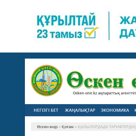
Osken-onir.kz ақпараттық агенттігі
НЕГІЗГІ БЕТ
ЖАҢАЛЫҚТАР
ЭКОНОМИКА
Өскен өңір
»
Қоғам
» ҚЫЗЫЛОРДАДА ТАРИФТЕРДІҢ