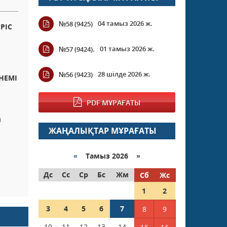
04 тамыз 2026 ж.
№58 (9425)
РІС
01 тамыз 2026 ж.
№57 (9424).
28 шілде 2026 ж.
№56 (9423)
ҮНЕМІ
PDF МҰРАҒАТЫ
ы
ЖАҢАЛЫҚТАР МҰРАҒАТЫ
«
Тамыз 2026 »
Дс
Сс
Ср
Бс
Жм
Сб
Жс
1
2
3
4
5
6
7
8
9
10
11
12
13
14