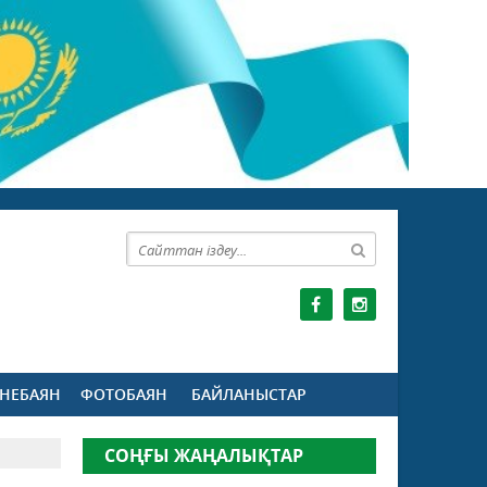
НЕБАЯН
ФОТОБАЯН
БАЙЛАНЫСТАР
СОҢҒЫ ЖАҢАЛЫҚТАР