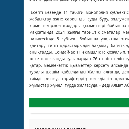
-Есепті кезеңде 11 табиғи монополия субъектіс
жабдықтау және сарқынды суды бұру, жылумен 
кірме теміржол жолдары қызметтері бойынша
мақсатында 2024 жылғы тарифтік сметалар ме
нәтижесінде 5 субъект бойынша уақытша өтем
қайтару тетігі қарастырылды.Бақылау бағытын
анықталды. Сондай-ақ 11 әкімшілік іс қозғалып
жеке және заңды тұлғалардан 76 өтініш келіп 
қатар, мемлекеттік қызметтер көрсету аясында
туралы шешім қабылданды.Жалпы алғанда, деп
тиімді реттеу, тарифтердің негізділігін қа
жұмыстар жүйелі түрде жалғасуда, - деді Алмат 