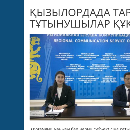
ҚЫЗЫЛОРДАДА ТАРИ
ТҰТЫНУШЫЛАР ҚҰ
3 қоғамдық маңызы бар нарық субъектісіне қаты