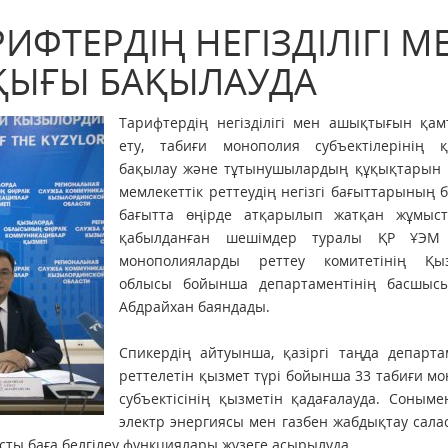
ФТЕРДІҢ НЕГІЗДІЛІГІ М
ҚЫҒЫ БАҚЫЛАУДА
Тарифтердің негізділігі мен ашықтығын қам
ету, табиғи монополия субъектілерінің қ
бақылау және тұтынушылардың құқықтарын қ
мемлекеттік реттеудің негізгі бағыттарының б
бағытта өңірде атқарылып жатқан жұмыс
қабылданған шешімдер туралы ҚР ҰЭМ 
монополияларды реттеу комитетінің Қы
облысы бойынша департаментінің басшыс
Абдрайхан баяндады.
Спикердің айтуынша, қазіргі таңда департа
реттелетін қызмет түрі бойынша 33 табиғи м
субъектісінің қызметін қадағалауда. Соныме
электр энергиясы мен газбен жабдықтау сал
сты баға белгілеу функциялары жүзеге асырылуда.