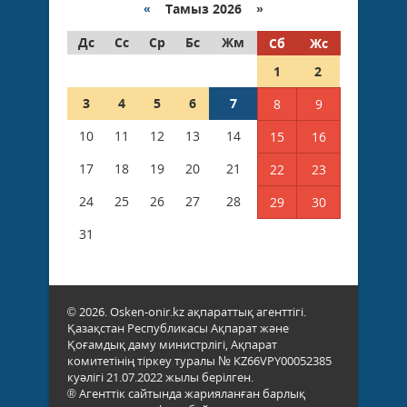
«
Тамыз 2026 »
Дс
Сс
Ср
Бс
Жм
Сб
Жс
1
2
3
4
5
6
7
8
9
10
11
12
13
14
15
16
17
18
19
20
21
22
23
24
25
26
27
28
29
30
31
© 2026. Osken-onir.kz ақпараттық агенттігі.
Қазақстан Республикасы Ақпарат және
Қоғамдық даму министрлігі, Ақпарат
комитетінің тіркеу туралы № KZ66VPY00052385
куәлігі 21.07.2022 жылы берілген.
® Агенттік сайтында жарияланған барлық