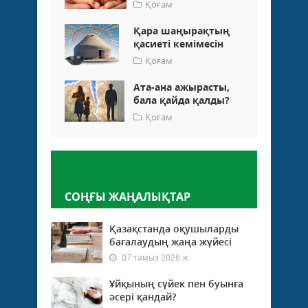
Қоғам
Қара шаңырақтың
қасиеті кемімесін
Қоғам
Ата-ана ажыра­­сты,
бала қайда қалды?
Қоғам
Пікір қалдыру
СОҢҒЫ ЖАҢАЛЫҚТАР
Қазақстанда оқушыларды
бағалаудың жаңа жүйесі
07 тамыз 2026 ж.
Ұйқының сүйек пен буынға
әсері қандай?