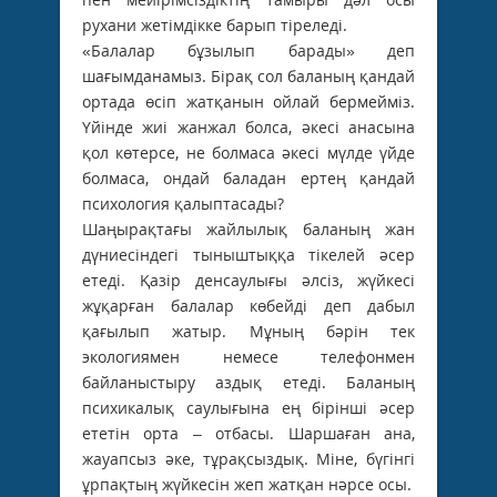
рухани жетімдікке барып тіреледі.
«Балалар бұзылып барады» деп
шағымданамыз. Бірақ сол баланың қандай
ортада өсіп жатқанын ойлай бермейміз.
Үйінде жиі жанжал болса, әкесі анасына
қол көтерсе, не болмаса әкесі мүлде үйде
болмаса, ондай баладан ертең қандай
психология қалыптасады?
Шаңырақтағы жайлылық баланың жан
дүниесіндегі тыныштыққа тікелей әсер
етеді. Қазір денсаулығы әлсіз, жүйкесі
жұқарған балалар көбейді деп дабыл
қағылып жатыр. Мұның бәрін тек
экологиямен немесе телефонмен
байланыстыру аздық етеді. Баланың
психикалық саулығына ең бірінші әсер
ететін орта – отбасы. Шаршаған ана,
жауапсыз әке, тұрақсыздық. Міне, бүгінгі
ұрпақтың жүйкесін жеп жатқан нәрсе осы.