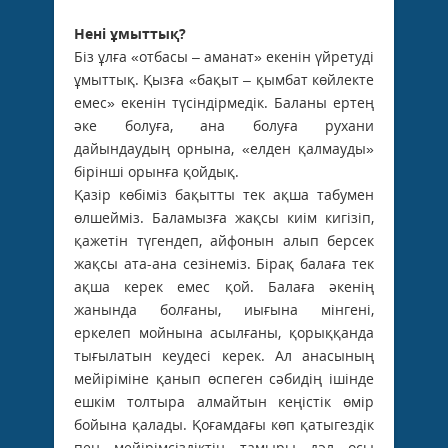
Нені ұмыттық?
Біз ұлға «отбасы – аманат» екенін үйретуді
ұмыттық. Қызға «бақыт – қымбат көйлекте
емес» екенін түсіндірмедік. Баланы ертең
әке болуға, ана болуға рухани
дайындаудың орнына, «елден қалмауды»
бірінші орынға қойдық.
Қазір көбіміз бақытты тек ақша табумен
өлшейміз. Баламызға жақсы киім кигізіп,
қажетін түгендеп, айфонын алып берсек
жақсы ата-ана сезінеміз. Бірақ балаға тек
ақша керек емес қой. Балаға әкенің
жанында болғаны, иығына мінгені,
еркелеп мойнына асылғаны, қорыққанда
тығылатын кеудесі керек. Ал анасының
мейіріміне қанып өспеген сәбидің ішінде
ешкім толтыра алмайтын кеңістік өмір
бойына қалады. Қоғамдағы көп қатыгездік
пен мейірімсіздіктің тамыры дәл осы