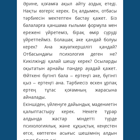
Әрине, қоғамға ақыл айту аздық етеді.
Нақты өзгеріс керек. Ең алдымен, отбасы
тәрбиесін мектептен бастау қажет. Біз
балаларға қаншама ғылыми формула мен
ережені үйретеміз, бірақ өмір сүруді
үйретпейміз. Болашақ әке қандай болуы
керек? Ана жауапкершілігі қандай?
Отбасындағы психология деген не?
Кикілжіңді қалай шешу керек? Осыларды
оқытатын арнайы пәндер ауадай қажет.
Өйткені бүгінгі бала – ертеңгі әке, бүгінгі
қыз – ертеңгі ана. Тәрбиесіз өскен ұрпақ
ертең тұтас қоғамның жарасына
айналады.
Екіншіден, үйленуге дайындық мәдениетін
қалыптастыру керек. Некеге тұрар
алдында жастар міндетті түрде
психологиялық және құқықтық кеңестен
өтсе, көптеген асығыс шешімнің алдын