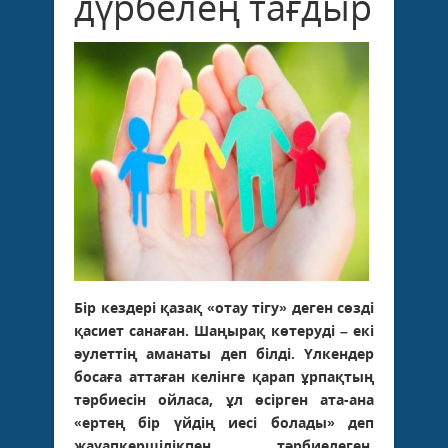
дүрбелең тағдыр
Бір кездері қазақ «отау тігу» деген сөзді
қасиет санаған. Шаңырақ көтеруді – екі
әулеттің аманаты деп білді. Үлкендер
босаға аттаған келінге қарап ұрпақтың
тәрбиесін ойласа, ұл өсірген ата-ана
«ертең бір үйдің иесі болады» деп
жауапкершілікпен тәрбиелеген.