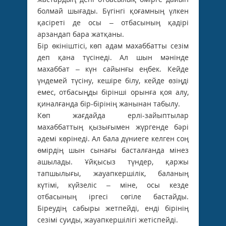
болмай шығады. Бүгінгі қоғамның үлкен
қасіреті де осы – отбасының қадірі
арзандап бара жатқаны.
Бір өкініштісі, көп адам махаббатты сезім
деп қана түсінеді. Ал шын мәнінде
махаббат – күн сайынғы еңбек. Кейде
үндемей түсіну, кешіре білу, кейде өзіңді
емес, отбасыңды бірінші орынға қоя алу,
қиналғанда бір-бірінің жанынан табылу.
Көп жағдайда ерлі-зайыптылар
махаббаттың қызығымен жүргенде бәрі
әдемі көрінеді. Ал бала дүниеге келген соң
өмірдің шын сынағы басталғанда мінез
ашылады. Ұйқысыз түндер, қаржы
тапшылығы, жауапкершілік, баланың
күтімі, күйзеліс – міне, осы кезде
отбасының іргесі сөгіле ­бастайды.
Біреудің сабыры жетпейді, енді бірінің
сезімі суиды, жауапкершілігі жетіспейді.