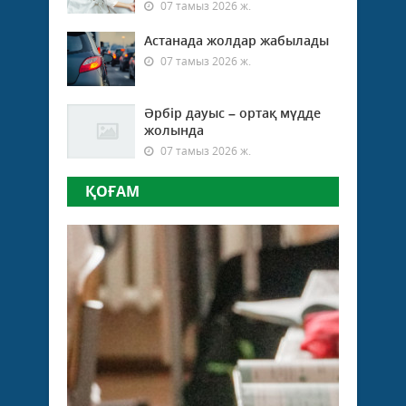
07 тамыз 2026 ж.
Астанада жолдар жабылады
07 тамыз 2026 ж.
Әрбір дауыс – ортақ мүдде
жолында
07 тамыз 2026 ж.
ҚОҒАМ