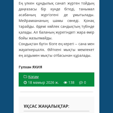
Ең үлкен құндылық санап жүрген тойдың
даңғазасы бір күнде бітеді, танымал
асабаның жүргізгені де ұмытылады.
Мейрамхананың шамы сөнеді. Қонақ
тарайды. Әдемі көйлек сандықтың түбінде
қалады. Ал баланың жүрегіндегі жара өмір
бойы жазылмайды.
Сондықтан бүгін бізге ең керегі – сана мен
жауапкершілік. Өйткені мықты мемлекет
ең алдымен мықты отбасынан құралады.
Гүлхан ЯХИЯ
Қоғам
18 мамыр 2026 ж.
138
0
ҰҚСАС ЖАҢАЛЫҚТАР: