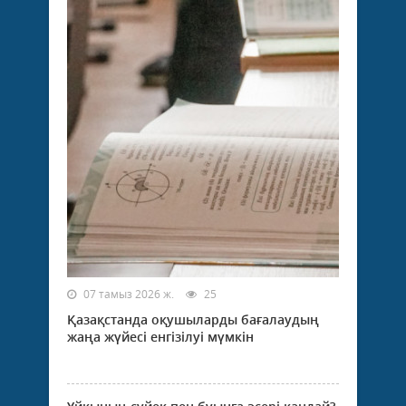
07 тамыз 2026 ж.
25
Қазақстанда оқушыларды бағалаудың
жаңа жүйесі енгізілуі мүмкін