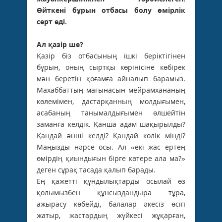
Өйткені бұрын отбасы болу өмірлік
серт еді.
Ал қазір ше?
Қазір біз отбасының ішкі беріктігінен
бұрын, оның сыртқы көрінісіне көбірек
мән беретін қоғамға айналып барамыз.
Махаббаттың мағынасын мейрамхананың
көлемімен, дастарқанның молдығымен,
асабаның танымалдығымен өлшейтін
заманға келдік. Қанша адам шақырылды?
Қандай әнші келді? Қандай көлік мінді?
Маңызды нәрсе осы. Ал «екі жас ертең
өмірдің қиындығын бірге көтере ала ма?»
деген сұрақ тасада қалып барады.
Ең қажетті құндылықтарды осылай өз
қолымызбен құнсыздандыра тұра,
ажырасу көбейді, балалар әкесіз өсіп
жатыр, жастардың жүйкесі жұқарған,