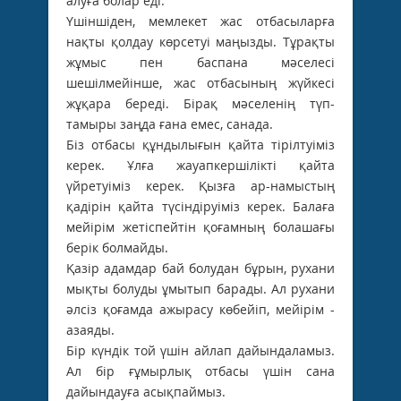
алуға болар еді.
Үшіншіден, мемлекет жас отбасыларға
нақты қолдау көрсетуі маңызды. Тұрақты
жұмыс пен баспана мәселесі
шешілмейінше, жас отбасының жүйкесі
жұқара береді. Бірақ мәселенің түп-
тамыры заңда ғана емес, санада.
Біз отбасы құндылығын қайта тірілтуіміз
керек. Ұлға жауапкершілікті қайта
үйретуіміз керек. Қызға ар-намыстың
қадірін қайта түсіндіруіміз керек. Балаға
мейірім жетіспейтін қоғамның болашағы
берік болмайды.
Қазір адамдар бай болудан бұрын, рухани
мықты болуды ұмытып барады. Ал рухани
әлсіз қоғамда ажырасу көбейіп, мейірім ­
азаяды.
Бір күндік той үшін айлап дайындаламыз.
Ал бір ғұмырлық отбасы үшін сана
дайындауға асықпаймыз.