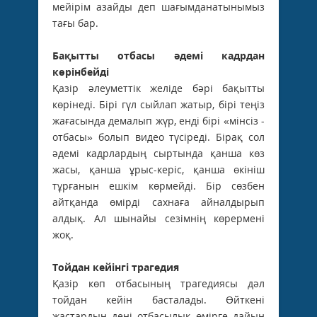
мейірім азайды деп шағымданатынымыз
тағы бар.
Бақытты отбасы әдемі кадрдан
көрінбейді
Қазір әлеуметтік желіде бәрі бақытты
көрінеді. Бірі гүл сыйлап жатыр, бірі теңіз
жағасында демалып жүр, енді бірі «мінсіз ­
отбасы» болып видео түсіреді. Бірақ сол
әдемі кадрлардың сыртында қанша көз
жасы, қанша ұрыс-керіс, қанша өкініш
тұрғанын ешкім көрмейді. Бір сөзбен
айтқанда өмірді сахнаға айналдырып
алдық. Ал шынайы сезімнің көрермені
жоқ.
Тойдан кейінгі трагедия
Қазір көп отбасының трагедиясы дәл
тойдан кейін басталады. Өйткені
жастардың дені отбасылық өмірге дайын