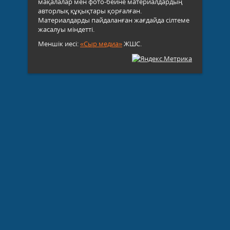
мақалалар мен фото-бейне материалдардың
авторлық құқықтары қорғалған.
Материалдарды пайдаланған жағдайда сілтеме
жасалуы міндетті.
Меншік иесі:
«Сыр медиа»
ЖШС.