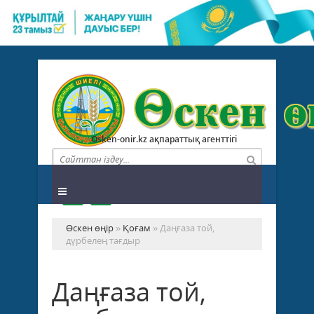
Osken-onir.kz ақпараттық агенттігі
Өскен өңір
»
Қоғам
» Даңғаза той,
дүрбелең тағдыр
Даңғаза той,