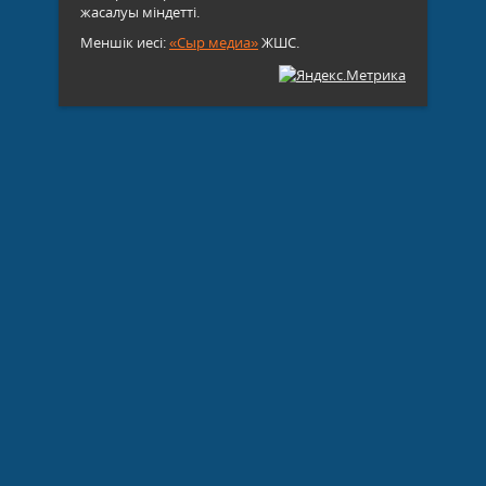
жасалуы міндетті.
Меншік иесі:
«Сыр медиа»
ЖШС.