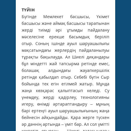
ТҮЙІН
Бүгінде Мемлекет басшысы, Үкімет
басшысы және аймақ басшысы тарапынан
жерді тиімді әрі ұтымды пайдалану
мәселесіне ерекше басымдық беріліп
отыр. Соның ішінде ауыл шаруашылығы
мақсатындағы жерлердің пайдаланылуы
тұрақты бақылауда. Ал Шиелі диқандары
бұл міндетті жай тапсырма ретінде емес,
болашақ алдындағы жауапкершілік
ретінде қабылдап отыр. Себебі бүгін Сыр
бойында тек егін егілмей жатыр. Мұнда
жаңа көзқарас қалыптасып келеді. Су
үнемдеу, жерді қадірлеу, технологияны
игеру, өнімді әртараптандыру – мұның
бәрі ертеңгі ауыл шаруашылығының жаңа
бейнесін айқындайды. Қара жерге түскен
әр дәннің артында – үміт бар. Ал сол үмітті
көктетіп отырған – Шиелі даласындағы