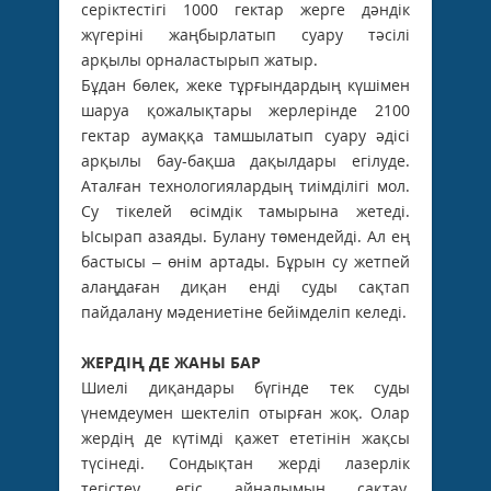
серіктестігі 1000 гектар жерге дәндік
жүгеріні жаңбырлатып суару тәсілі
арқылы орналастырып жатыр.
Бұдан бөлек, жеке тұрғындардың күшімен
шаруа қожалықтары жерлерінде 2100
гектар аумаққа тамшылатып суару әдісі
арқылы бау-бақша дақылдары егілуде.
Аталған технологиялардың тиімділігі мол.
Су тікелей өсімдік тамырына жетеді.
Ысырап азаяды. Булану төмендейді. Ал ең
­бастысы – өнім артады. Бұрын су жетпей
алаңдаған диқан енді суды сақтап
пайдалану мәдениетіне бейімделіп келеді.
ЖЕРДІҢ ДЕ ЖАНЫ БАР
Шиелі диқандары бүгінде тек суды
үнемдеумен шектеліп отырған жоқ. Олар
жердің де күтімді қажет ететінін жақсы
түсінеді. Сондықтан жерді лазерлік
тегістеу, егіс айналымын сақтау,