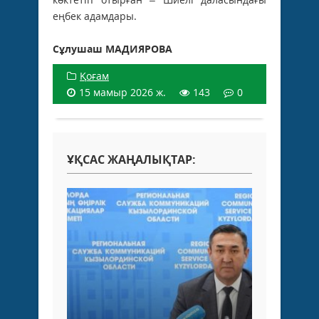
еңбек адамдары.
Сұлушаш МАДИЯРОВА
Қоғам
15 мамыр 2026 ж.
143
0
ҰҚСАС ЖАҢАЛЫҚТАР: