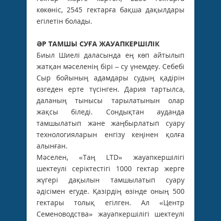
көкөніс, 2545 гектарға бақша дақылдары
егілетін болады.
ӘР ТАМШЫ СУҒА ЖАУАПКЕРШІЛІК
Биыл Шиелі даласында ең көп айтылып
жатқан мәселенің бірі – су үнемдеу. Себебі
Сыр бойының адамдары судың қадірін
өзгеден ерте түсінген. Дария тартылса,
даланың тынысы тарылатынын олар
жақсы біледі. Сондықтан ауданда
тамшылатып және жаңбырлатып суару
технологияларын енгізу кеңінен қолға
алынған.
Мәселен, «Таң LTD» жауапкершілігі
шектеулі серіктестігі 1000 гектар жерге
жүгері дақылын тамшылатып суару
әдісімен егуде. Қазірдің өзінде оның 500
гектары толық егілген. Ал «Центр
Семеноводства» жауапкершілігі шектеулі