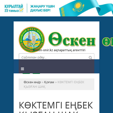
Osken-onir.kz ақпараттық агенттігі
Өскен өңір
»
Қоғам
» КӨКТЕМГІ ЕҢБЕК
ҚЫЗҒАН ШАҚ
КӨКТЕМГІ ЕҢБЕК