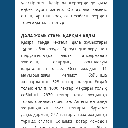
үлестірілген. Қазір ол жерлерде де қызу
еңбек жүріп жатыр. Әр аулада көкөніс
егіліп, әр шаңырақ өз несібесін жерден
теруге ұмтылып отыр.
ДАЛА ЖҰМЫСТАРЫ ҚАРҚЫН АЛДЫ
Қазіргі таңда көктемгі дала жұмыстары
тұрақты бақылауда. Әр ауылдық округ пен
шаруашылыққа нақты тапсырмалар
жүктеліп, олардың орындалуы
қадағаланып отыр. Осы жылдың 11
мамырындағы мәлімет бойынша
жоспарланған 323 гектар жаздық бидай
толық егіліп, 1000 гектар мақсары толық
себіліпті. 2870 гектар жаңа жоңышқа
толық орналастырылған. Ал егілген жаңа
жоңышқаның 2623 гектары бүркеме
дақылдармен, 247 гектары таза жоңышқа
түрінде егілген. Сонымен қатар межеден
тыс 15 гектарға жаздық арпа себіліп,