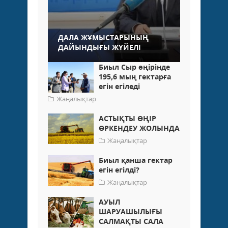
ДАЛА ЖҰМЫСТАРЫНЫҢ
ДАЙЫНДЫҒЫ ЖҮЙЕЛІ
Биыл Сыр өңірінде
195,6 мың гектарға
егін егіледі
Жаңалықтар
АСТЫҚТЫ ӨҢІР
ӨРКЕНДЕУ ЖОЛЫНДА
Жаңалықтар
Биыл қанша гектар
егін егілді?
Жаңалықтар
АУЫЛ
ШАРУАШЫЛЫҒЫ
САЛМАҚТЫ САЛА