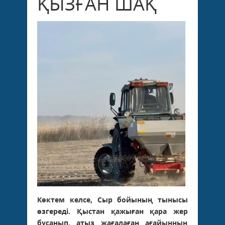
ҚЫЗҒАН ШАҚ
Көктем келсе, Сыр бойының тынысы
өзгереді. Қыстан қажыған қара жер
бусанып, атыз жағалаған ағайынның