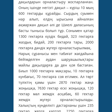
дақылдарын орналастыру жоспарланған.
Оның ішінде негізгі дақыл – күріш 10 мың
600 гектарды құрайды. Сырдың суымен
нәр алып, елдің ырысына айналған
ақмаржан дақыл әлі де Шиелі даласының
басты тынысы болып тұр. Сонымен қатар
1300 гектарға күздік бидай, 323 гектарға
жаздық бидай, 200 гектарға тары, 2000
гектарға дәндік жүгері орналастырылмақ.
Нарық сұранысы мен табиғат жағдайына
бейімделген аудан шаруашылықтары
майлы дақылдарға да ден қоя бастаған.
Биыл 1000 гектарға мақсары, 10 гектарға
күнбағыс, 70 гектарға соя егілмек. Ал төрт
түліктің қамы үшін 2870 гектар жаңа
жоңышқа, 7630 гектар ескі жоңышқа, 120
гектар мал жемдік асқабақ, 60 гектар
жемдік жүгері орналастырылады.
Халықтың күнделікті дастарханы үшін 235
гектар жерге картоп, 2250 гектарға