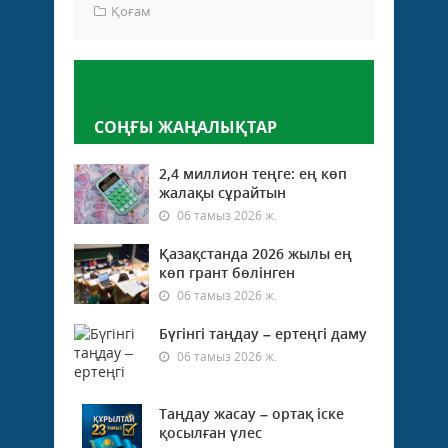
Қоғам
Пікір қалдыру
СОҢҒЫ ЖАҢАЛЫҚТАР
2,4 миллион теңге: ең көп
жалақы сұрайтын
06 тамыз 2026 ж.
Қазақстанда 2026 жылы ең
көп грант бөлінген
06 тамыз 2026 ж.
Бүгінгі таңдау – ертеңгі даму
06 тамыз 2026 ж.
Таңдау жасау – ортақ іске
қосылған үлес