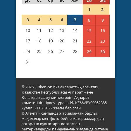
Дс
Сс
Ср
Бс
Жм
Сб
Жс
1
2
3
4
5
6
7
8
9
10
11
12
13
14
15
16
17
18
19
20
21
22
23
24
25
26
27
28
29
30
31
© 2026. Osken-onir.kz ақпараттық агенттігі.
Қазақстан Республикасы Ақпарат және
Қоғамдық даму министрлігі, Ақпарат
комитетінің тіркеу туралы № KZ66VPY00052385
куәлігі 21.07.2022 жылы берілген.
® Агенттік сайтында жарияланған барлық
мақалалар мен фото-бейне материалдардың
авторлық құқықтары қорғалған.
Материалдарды пайдаланған жағдайда сілтеме