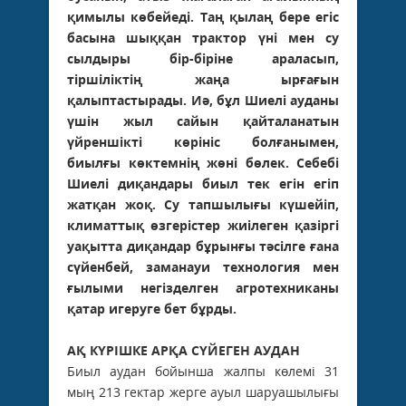
қимылы көбейеді. Таң қылаң бере егіс
басына шыққан трактор үні мен су
сылдыры бір-біріне араласып,
тіршіліктің жаңа ырғағын
қалыптастырады. Иә, бұл Шиелі ауданы
үшін жыл сайын қайталанатын
үйреншікті көрініс болғанымен,
биылғы көктемнің жөні бөлек. Себебі
Шиелі диқандары биыл тек егін егіп
жатқан жоқ. Су тапшылығы күшейіп,
климаттық өзгерістер жиілеген қазіргі
уақытта диқандар бұрынғы тәсілге ғана
сүйенбей, заманауи технология мен
ғылыми негізделген агротехниканы
қатар игеруге бет бұрды.
АҚ КҮРІШКЕ АРҚА СҮЙЕГЕН АУДАН
Биыл аудан бойынша жалпы көлемі 31
мың 213 гектар жерге ауыл шаруашылығы