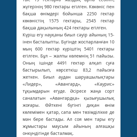
жүгерінің 980 гектары егілген. Көкөніс пен
бақша өнімдері бойынша 2250 гектар
көкөністің 1575 гектары, 2545 гектар
бақша дақылының 424 гектары егілген.
Күріш егу науқаны биыл сәуір айының 15-
інен басталыпты. Бүгінде жоспарланған 10
мың 600 гектар күріштің 5401 гектары
егілген. Бұл – жалпы көлемнің 51 пайызы.
Оның ішінде 4491 гектар алқап суға
бастырылып, көрсеткіш 83,2 пайызға
жеткен. Биыл ­аудан шаруашылықтары
«Лидер», «Авангард», «Каурис»
тұқымдарын егуде. Әсіресе жаңа сорт
саналатын «Авангардқа» қызығушылық
жоғары. Өйткені бүгінгі диқан өнім
көлемімен қатар, сапа мен төзімділікке де
мән бере бастады. Ал соя мен тары егу
жұмыстары маусым айының алғашқы
онкүндігінде басталмақ.