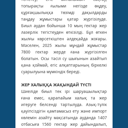
топырақты ғылыми негізде өңдеу,
құрғақшылыққа төзімді дақылдарды
таңдау жұмыстары қатар жүргізілуде.
Биыл аудан ­бойынша 10 мың гектар жер
лазерлік тегістеуден өткізілді. Бұл өткен
жылғы көрсеткіштен әлдеқайда жоғары.
Мәселен, 2025 жылы мұндай жұмыстар
7800 гектар жерде ғана жүргізілген
болатын. Осы тәсіл су шығынын азайтып
қана қоймай, егіс алқаптарының біркелкі
суарылуына мүмкіндік береді.
ЖЕР ХАЛЫҚҚА ЖАҚЫНДАЙ ТҮСТІ
Шиеліде биыл тек ірі шаруашылықтар
ғана емес, қарапайым халық та жер
игеруге белсенді тартылуда. Азық-түлік
қауіпсіздігін қамтамасыз ету және импорт
көлемін азайту мақсатында ауданда 1407
отбасыға 1560 гектар жер дайындалып,