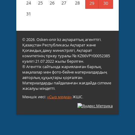
24
25
26
27
28
29
30
31
© 2026. Osken-onir.kz ақпараттық агенттігі.
Қазақстан Республикасы Ақпарат және
Қоғамдық даму министрлігі, Ақпарат
комитетінің тіркеу туралы № KZ66VPY00052385
куәлігі 21.07.2022 жылы берілген.
® Агенттік сайтында жарияланған барлық
мақалалар мен фото-бейне материалдардың
авторлық құқықтары қорғалған.
Материалдарды пайдаланған жағдайда сілтеме
жасалуы міндетті.
Меншік иесі:
«Сыр медиа»
ЖШС.