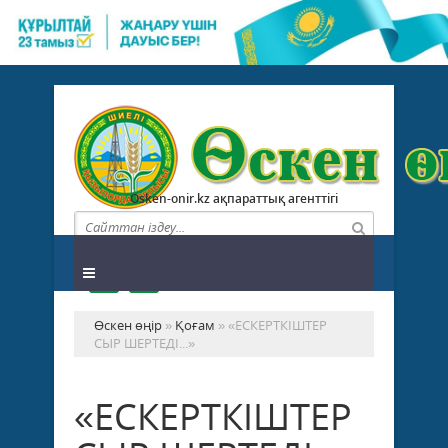
Osken-onir.kz ақпараттық агенттігі
Өскен өңір
»
Қоғам
» «ЕСКЕРТКІШТЕР
СЫР ШЕРТЕДІ...»
«ЕСКЕРТКІШТЕР