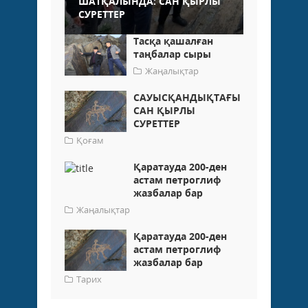
ШАТҚАЛЫНДА: САН ҚЫРЛЫ
СУРЕТТЕР
Тасқа қашалған
таңбалар сыры
Жаңалықтар
САУЫСҚАНДЫҚТАҒЫ
САН ҚЫРЛЫ
СУРЕТТЕР
Қоғам
Қаратауда 200-ден
астам петроглиф
жазбалар бар
Жаңалықтар
Қаратауда 200-ден
астам петроглиф
жазбалар бар
Тарих