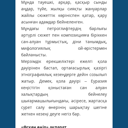
Мұнда тауешкі, арқар, қасқыр сынды
аңдар, түйе, жыл­қы сияқты жануарлар
жайлы сюжеттік көрініспен қатар, қару
асынған адамдар бейнеленген.
Мұндағы петроглифтердің барлығы
әртүрлі сюжет пен композицияға біріккен
сан-алуан тұрмыстық, діни танымдық,
мифологиялық ой-өрістермен
байланысты.
Мерзімдік ерекшеліктері ежелгі қола
дәуірінен бастап, ортағасырлық қазіргі
этнографиялық кезеңдерге дейін созылып
жатыр. Демек, қола дәуірі – Еуразия
кеңістігін қоныстаған сан алуан
халықтардың бейнелеу
шығармашылығындағы, әсіресе, жартасқа
сурет салу өнерінің шарықтау шегіне
жеткен кезеңі деуге негіз бар.
«Өскен өңір» ақпарат