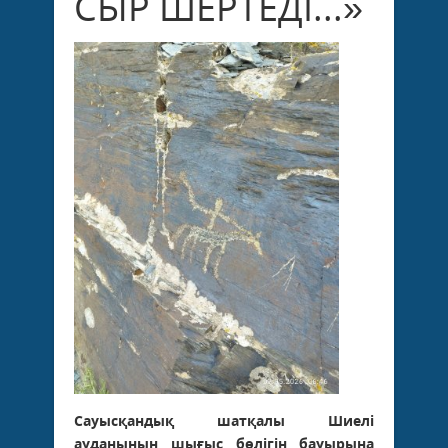
СЫР ШЕРТЕДІ...»
Сауысқандық шатқалы Шиелі
ауданының шығыс бөлігін бауырына