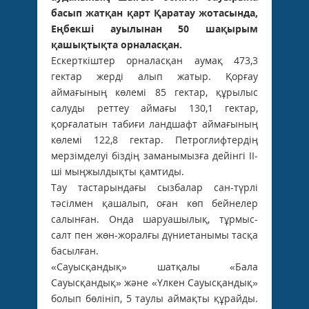
басып жатқан қарт Қаратау жотасында,
Еңбекші ауылынан 50 шақырым
қашықтықта орналасқан.
Ескерткіштер орналасқан аумақ 473,3
гектар жерді алып жатыр. Қорғау
аймағының көлемі 85 гектар, құрылыс
салуды реттеу аймағы 130,1 гектар,
қорғалатын табиғи ландшафт аймағының
көлемі 122,8 гектар. Петроглифтердің
мерзімделуі біздің заманымызға дейінгі ІІ-
ші мыңжылдықты қамтиды.
Тау тастарындағы сызбалар сан-түрлі
тәсілмен қашалып, оған көп бейнелер
салынған. Онда шаруашылық, тұрмыс-
салт пен жөн-жоралғы дүниетанымы тасқа
басылған.
«Сауысқандық» шатқалы «Бала
Сауысқандық» және «Үлкен Сауысқандық»
болып бөлініп, 5 таулы аймақты құрайды.