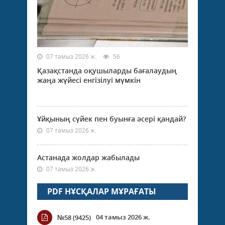
07 тамыз 2026 ж.
56
Қазақстанда оқушыларды бағалаудың
жаңа жүйесі енгізілуі мүмкін
Ұйқының сүйек пен буынға әсері қандай?
07 тамыз 2026 ж.
Астанада жолдар жабылады
07 тамыз 2026 ж.
PDF НҰСҚАЛАР МҰРАҒАТЫ
04 тамыз 2026 ж.
№58 (9425)