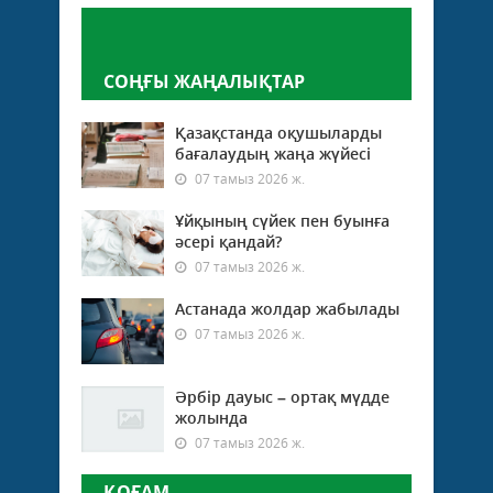
Пікір қалдыру
СОҢҒЫ ЖАҢАЛЫҚТАР
Қазақстанда оқушыларды
бағалаудың жаңа жүйесі
07 тамыз 2026 ж.
Ұйқының сүйек пен буынға
әсері қандай?
07 тамыз 2026 ж.
Астанада жолдар жабылады
07 тамыз 2026 ж.
Әрбір дауыс – ортақ мүдде
жолында
07 тамыз 2026 ж.
ҚОҒАМ