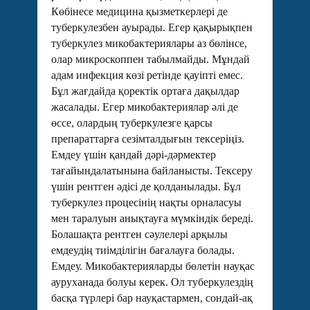
Көбінесе медицина қызметкерлері де
туберкулезбен ауырады. Егер қақырықпен
туберкулез микобактериялары аз бөлінсе,
олар микроскоппен табылмайды. Мұндай
адам инфекция көзі ретінде қауіпті емес.
Бұл жағдайда қоректік ортаға дақылдар
жасалады. Егер микобактериялар әлі де
өссе, олардың туберкулезге қарсы
препараттарға сезімталдығын тексеріңіз.
Емдеу үшін қандай дәрі-дәрмектер
тағайындалатынына байланысты. Тексеру
үшін рентген әдісі де қолданылады. Бұл
туберкулез процесінің нақты орналасуы
мен таралуын анықтауға мүмкіндік береді.
Болашақта рентген сәулелері арқылы
емдеудің тиімділігін бағалауға болады.
Емдеу. Микобактерияларды бөлетін науқас
ауруханада болуы керек. Ол туберкулездің
басқа түрлері бар науқастармен, сондай-ақ