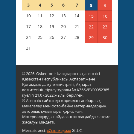
3
4
5
6
7
8
9
10
11
12
13
14
15
16
17
18
19
20
21
22
23
24
25
26
27
28
29
30
31
© 2026. Osken-onir.kz ақпараттық агенттігі.
Қазақстан Республикасы Ақпарат және
Қоғамдық даму министрлігі, Ақпарат
комитетінің тіркеу туралы № KZ66VPY00052385
куәлігі 21.07.2022 жылы берілген.
® Агенттік сайтында жарияланған барлық
мақалалар мен фото-бейне материалдардың
авторлық құқықтары қорғалған.
Материалдарды пайдаланған жағдайда сілтеме
жасалуы міндетті.
Меншік иесі:
«Сыр медиа»
ЖШС.