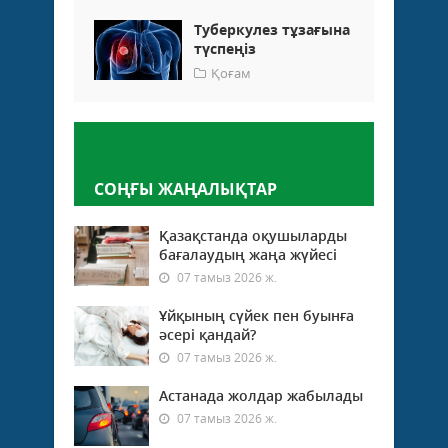
Туберкулез тұзағына
түспеңіз
Қоғам
Пікір қалдыру
СОҢҒЫ ЖАҢАЛЫҚТАР
Қазақстанда оқушыларды
бағалаудың жаңа жүйесі
07 тамыз 2026 ж.
Ұйқының сүйек пен буынға
әсері қандай?
07 тамыз 2026 ж.
Астанада жолдар жабылады
07 тамыз 2026 ж.