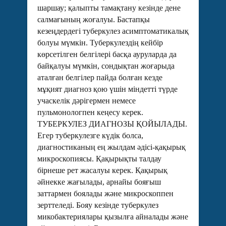
шаршау; қалыпты тамақтану кезінде дене
салмағының жоғалуы. Бастапқы
кезеңдердегі туберкулез асимптоматикалық
болуы мүмкін. Туберкулездің кейбір
көрсетілген белгілері басқа ауруларда да
байқалуы мүмкін, сондықтан жоғарыда
аталған белгілер пайда болған кезде
мұқият диагноз қою үшін міндетті түрде
учаскелік дәрігермен немесе
пульмонологпен кеңесу керек.
ТУБЕРКУЛЕЗ ДИАГНОЗЫ ҚОЙЫЛАДЫ.
Егер туберкулезге күдік болса,
диагностиканың ең жылдам әдісі-қақырық
микроскопиясы. Қақырықты талдау
бірнеше рет жасалуы керек. Қақырық
әйнекке жағылады, арнайы бояғыш
заттармен боялады және микроскоппен
зерттеледі. Бояу кезінде туберкулез
микобактериялары қызылға айналады және