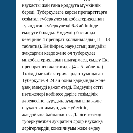
науқасты жай ғана қолдауға мүмкіндік
береді. Туберкулезге қарсы препараттарға
сезімтал туберкулез микобактериясынан
туындаған туберкулезді 6-8 ай ішінде
емдеуге болады. Емдеудің бастапқы
кезеңінде 4 препарат қолданылады (11 – 13
таблетка). Кейінірек, науқастың жағдайы
жақсарған кезде және ол туберкулез
микобактерияларын шығармаса, емдеу Екі
препаратпен жалғасады (4 – 5 таблетка).
Төзімді микобактериялардан туындаған
Туберкулез 9-24 ай бойы қарқынды және
ұзақ емдеуді қажет етеді. Емдеудің сәтті
нәтижелері көбінесе дәріге төзімділік
дәрежесіне, аурудың ауырлығына және
науқастың иммундық жүйесінің
жағдайына байланысты. Дәріге төзімді
туберкулезбен ауыратын әрбір науқасқа
дәрігерлердің консилиумы жеке емдеу