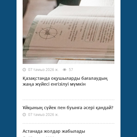
07 тамыз 2026 ж.
57
Қазақстанда оқушыларды бағалаудың
жаңа жүйесі енгізілуі мүмкін
Ұйқының сүйек пен буынға әсері қандай?
07 тамыз 2026 ж.
Астанада жолдар жабылады