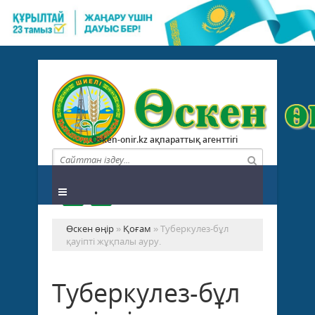
Osken-onir.kz ақпараттық агенттігі
Өскен өңір
»
Қоғам
» Туберкулез-бұл
қауіпті жұқпалы ауру.
Туберкулез-бұл