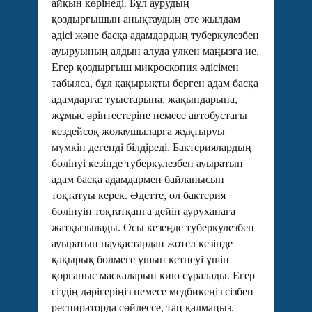
айқын көрінеді. Бұл аурудың
қоздырғышын анықтаудың өте жылдам
әдісі және басқа адамдардың туберкулезбен
ауыруының алдын алуда үлкен маңызға ие.
Егер қоздырғыш микроскопия әдісімен
табылса, бұл қақырықты берген адам басқа
адамдарға: туыстарына, жақындарына,
жұмыс әріптестеріне немесе автобустағы
кездейсоқ жолаушыларға жұқтыруы
мүмкін дегенді білдіреді. Бактериялардың
бөлінуі кезінде туберкулезбен ауыратын
адам басқа адамдармен байланысын
тоқтатуы керек. Әдетте, ол бактерия
бөлінуін тоқтатқанға дейін ауруханаға
жатқызылады. Осы кезеңде туберкулезбен
ауыратын науқастардан жөтел кезінде
қақырық бөлмеге ұшып кетпеуі үшін
қорғаныс маскаларын кию сұралады. Егер
сіздің дәрігеріңіз немесе медбикеңіз сізбен
респираторда сөйлессе, таң қалмаңыз.