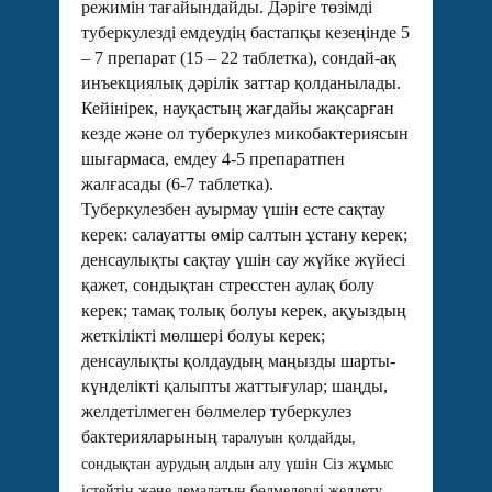
режимін тағайындайды. Дәріге төзімді
туберкулезді емдеудің бастапқы кезеңінде 5
– 7 препарат (15 – 22 таблетка), сондай-ақ
инъекциялық дәрілік заттар қолданылады.
Кейінірек, науқастың жағдайы жақсарған
кезде және ол туберкулез микобактериясын
шығармаса, емдеу 4-5 препаратпен
жалғасады (6-7 таблетка).
Туберкулезбен ауырмау үшін есте сақтау
керек: салауатты өмір салтын ұстану керек;
денсаулықты сақтау үшін сау жүйке жүйесі
қажет, сондықтан стресстен аулақ болу
керек; тамақ толық болуы керек, ақуыздың
жеткілікті мөлшері болуы керек;
денсаулықты қолдаудың маңызды шарты-
күнделікті қалыпты жаттығулар; шаңды,
желдетілмеген бөлмелер туберкулез
бактерияларының
таралуын қолдайды,
сондықтан аурудың алдын алу үшін Сіз жұмыс
істейтін және демалатын бөлмелерді желдету