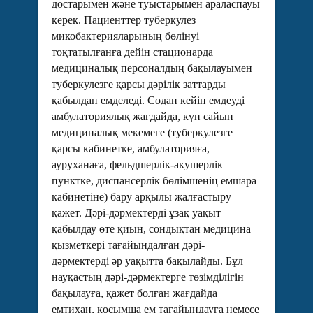
достарымен және туыстарымен араласпауы
керек. Пациенттер туберкулез
микобактерияларының бөлінуі
тоқтатылғанға дейін стационарда
медициналық персоналдың бақылауымен
туберкулезге қарсы дәрілік заттарды
қабылдап емделеді. Содан кейін емдеуді
амбулаториялық жағдайда, күн сайын
медициналық мекемеге (туберкулезге
қарсы кабинетке, амбулаторияға,
ауруханаға, фельдшерлік-акушерлік
пунктке, диспансерлік бөлімшенің емшара
кабинетіне) бару арқылы жалғастыру
қажет. Дәрі-дәрмектерді ұзақ уақыт
қабылдау өте қиын, сондықтан медицина
қызметкері тағайындалған дәрі-
дәрмектерді әр уақытта бақылайды. Бұл
науқастың дәрі-дәрмектерге төзімділігін
бақылауға, қажет болған жағдайда
емтихан, қосымша ем тағайындауға немесе