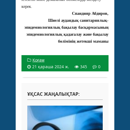
керек.
Спандияр Абдиров,
Шиелі аудандық санитариялық-
эпидемиологиялық бақылау басқармасының
эпидемиологиялық қадағалау және бақылау
бөлімінің жетекші маманы
Қоғам
21 қараша 2024 ж.
345
0
ҰҚСАС ЖАҢАЛЫҚТАР: