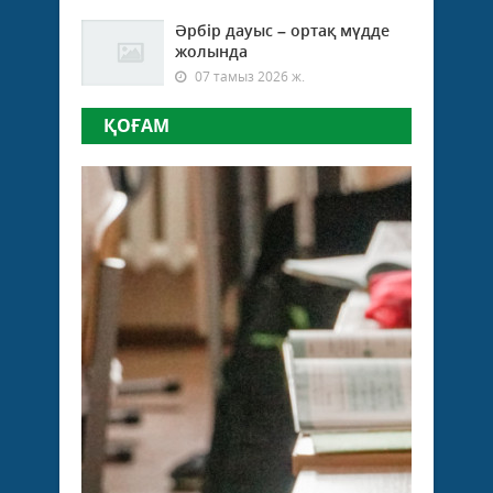
Әрбір дауыс – ортақ мүдде
жолында
07 тамыз 2026 ж.
ҚОҒАМ