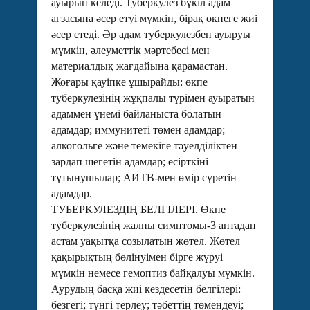
ауырып келеді. Туберкулез бүкіл адам
ағзасына әсер етуі мүмкін, бірақ өкпеге жиі
әсер етеді. Әр адам туберкулезбен ауыруы
мүмкін, әлеуметтік мәртебесі мен
материалдық жағдайына қарамастан.
Жоғары қауіпке ұшырайды: өкпе
туберкулезінің жұқпалы түрімен ауыратын
адаммен үнемі байланыста болатын
адамдар; иммунитеті төмен адамдар;
алкогольге және темекіге тәуелділіктен
зардап шегетін адамдар; есірткіні
тұтынушылар; АИТВ-мен өмір сүретін
адамдар.
ТУБЕРКУЛЕЗДІҢ БЕЛГІЛЕРІ. Өкпе
туберкулезінің жалпы симптомы-3 аптадан
астам уақытқа созылатын жөтел. Жөтел
қақырықтың бөлінуімен бірге жүруі
мүмкін немесе гемоптиз байқалуы мүмкін.
Аурудың басқа жиі кездесетін белгілері:
безгегі; түнгі терлеу; тәбеттің төмендеуі;