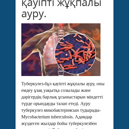
қауіпті жұқпалы
ауру.
Туберкулез-бұл қауіпті жұқпалы ауру, оны
емдеу ұзақ уақытқа созылады және
дәрігердің барлық ұсыныстарын міндетті
түрде орындауды талап етеді. Ауру
туберкулез микобактериясын тудырады-
Mycobacterium tuberculosis. Адамдар
жүздеген жылдар бойы туберкулезбен