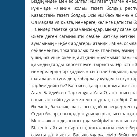
Біздің үйден мен ес білгелі үш газет үзілген еме
күнімізде «Ленин жолы» газеті болды), респу
Қазақстан» газеті болды). Осы үш басылымның
Ол мақала ұл-қызға, немереге, келінге қатысты
– Сендер газетке қарамайсыңдар, мынау саған қа
Әкеге деген сағынышты сөзбен жеткізу неткен
ауылының «Еңбек ардагері» атанды. Міне, осыла
сөйлемейтін, тәкаппарлық танытпайтын, өзінің і
үшін, біз үшін әкенің айтқаны «бұлжымас заң» 
қиындықтарды көрсетпеуге тырыс­ты. Әр істі «
немерелердің әр қадамын сырттай бақылап, қада
шағаларын түгелдеп, хабарласу күнделікті күн тәр
тәрбие дейін бе? Бастысы, қазіргі қоғамға жетісп
Атам Байдүйсен Тәркешұлы Ұлы Отан соғысынан
соғыстан кейін дүниеге келген ұрпақтың бірі. Со
Әкемнің балалық шағы осындай кезеңдермен тұ
Содан болар, нан қадірін ұғындырып, ысырапқа 
Мен – әкенің де, ананың да мейіріміне қанып өс
Білгенін айтып отыратын, жан-жағына көмек бер
сауаты да мықты. Басылымдарға өмір бойы жазы