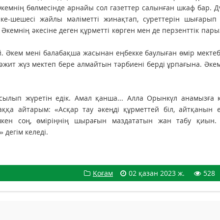
Әкемнің бөлмесінде арнайы сол газеттер салынған шкаф бар. 
әке-шешесі жайлы мәліметті жинақтап, суреттерін шығарып 
? Әкемнің әкесіне деген құрметті көрген мен де перзенттік пар
ой. Әкем мені балабақша жасынан еңбекке баулыған өмір мектеб
жит жүз мектеп бере алмайтын тәрбиені берді ұрпағына. Әкем
осылып жүретін едік. Амал қанша... Алла Орынкүл анамызға 
қа айтарым: «Асқар тау әкеңді құрметтей біл, айтқанын ек
ен соң, өміріңнің шырағын маздататын жан табу қиын. 
 дегім келеді.
Қоғам
02 қазан 2023 ж.
528