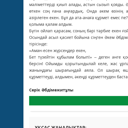
мәліметтерді қиып алады, астын сызып қояды. 
өткен соң ғана аңғардық. Онда әкем өзінің 
әзірлеген екен. Бұл да ата-анаға құрмет емес пе
қолыма қалам алдым.
Бүгін ойлап қарасам, соның бәрі тәрбие екен ғ
Осындай асыл қасиет бойына сіңген Әкем Әбдімә
тірісінде:
«Аман-есен жүрсеңдер екен,
Бет түзейтін құбылам болып!» – деген әнге қ
берсін! Ойымды қорытындылай келе, жас ұрпақ
жаныңдағы шырағыңдай аяла. Ол шырақ өшк
құрметтеуді, алдымен, әкеңді құрметтеуден баста»
Серік Әбдімәжитұлы
ҰҚСАС ЖАҢАЛЫҚТАР: