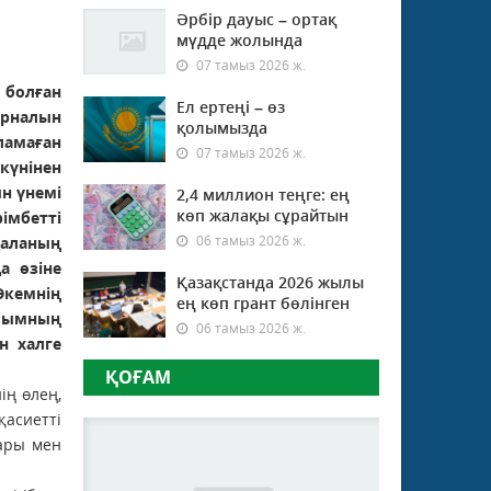
Әрбір дауыс – ортақ
мүдде жолында
07 тамыз 2026 ж.
 болған
Ел ертеңі – өз
урналын
қолымызда
амаған
07 тамыз 2026 ж.
 күнінен
н үнемі
2,4 миллион теңге: ең
көп жалақы сұрайтын
імбетті
06 тамыз 2026 ж.
қаланың
а өзіне
Қазақстанда 2026 жылы
Әкемнің
ең көп грант бөлінген
ылымның
06 тамыз 2026 ж.
н халге
ҚОҒАМ
ің өлең,
қасиетті
тары мен