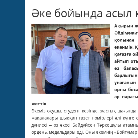
Әке бойында асыл 
Ақырын жү
Әбдімәжит
қолынан 
екенмін. 
қағазға о
айтып оты
өз балас
барлығын
ұнағанын
орны боса
әр парағы
жеттік.
Әкеміз оқушы, студент кезінде, жастық шағында 
мақалалары шыққан газет нөмірлері әлі күнге 
дүниесі – өз әкесі Байдүйсен Тәркешұлы атамн
ордень, медальдары еді. Оны әкемнің «Бойтұмар