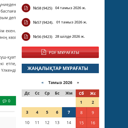
Дүниеден
04 тамыз 2026 ж.
№58 (9425)
баспаға
ызым деп
01 тамыз 2026 ж.
№57 (9424).
ім екен.
28 шілде 2026 ж.
№56 (9423)
нің көзі
PDF МҰРАҒАТЫ
күш-қуат
і етпе,
ЖАҢАЛЫҚТАР МҰРАҒАТЫ
Үлкенді
«
Тамыз 2026 »
Дс
Сс
Ср
Бс
Жм
Сб
Жс
0
1
2
3
4
5
6
7
8
9
10
11
12
13
14
15
16