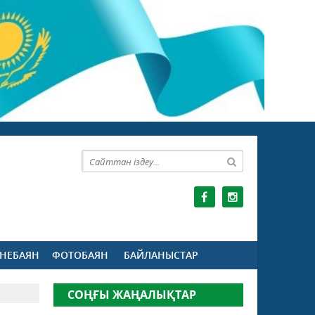
НЕБАЯН
ФОТОБАЯН
БАЙЛАНЫСТАР
СОҢҒЫ ЖАҢАЛЫҚТАР