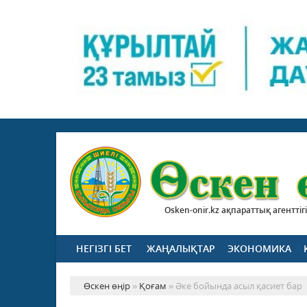
Osken-onir.kz ақпараттық агенттігі
НЕГІЗГІ БЕТ
ЖАҢАЛЫҚТАР
ЭКОНОМИКА
Өскен өңір
»
Қоғам
» Әке бойында асыл қасиет бар