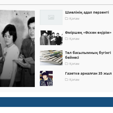
Шиелінің адал перзенті
Қоғам
Өміршең «Өскен өңірім»
Қоғам
Төл басылымның бүгінгі
бейнесі
Қоғам
Газетке арналған 35 жыл
Қоғам