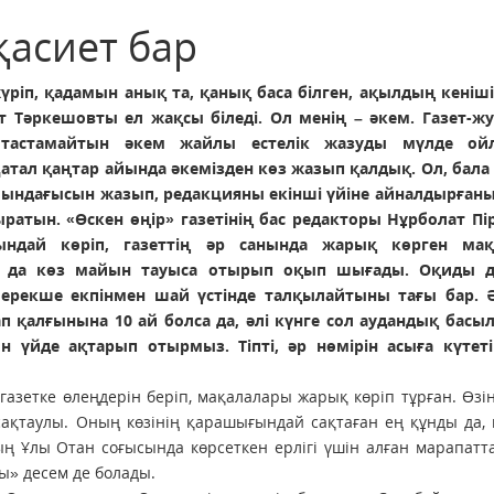
қасиет бар
ріп, қадамын анық та, қанық баса білген, ақылдың кеніші
 Тәркешовты ел жақсы біледі. Ол менің – әкем. Газет-ж
тастамайтын әкем жайлы естелік жазуды мүлде ойл
Қатал қаңтар айында әкемізден көз жазып қалдық. Ол, бала
йындағысын жазып, редакцияны екінші үйіне айналдырғаны
ратын. «Өскен өңір» газетінің бас редакторы Нұрболат Пір
ындай көріп, газеттің әр санында жарық көрген ма
 да көз майын тауыса отырып оқып шығады. Оқиды д
 ерекше екпінмен шай үстінде талқылайтыны тағы бар. 
п қалғынына 10 ай болса да, әлі күнге сол аудандық бас
н үйде ақтарып отырмыз. Тіпті, әр нөмірін асыға күтеті
газетке өлеңдерін беріп, мақалалары жарық көріп тұрған. Өзін
сақтаулы. Оның көзінің қарашығындай сақтаған ең құнды да, 
ың Ұлы Отан соғысында көрсеткен ерлігі үшін алған марапат
ы» десем де болады.