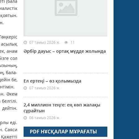
ті (бала
алистік
 қоятын.
н.
Төңкеріс
07 тамыз 2026 ж.
11
т асылық
ек, анам
Әрбір дауыс – ортақ мүдде жолында
ізге сол
қызының,
ң, бала-
ейін бе,
Ел ертеңі – өз қолымызда
нтімін.
07 тамыз 2026 ж.
н. Әкем
белгілі.
2,4 миллион теңге: ең көп жалақы
 дейтін.
сұрайтын
06 тамыз 2026 ж.
рлы еді.
н. Саяси
PDF НҰСҚАЛАР МҰРАҒАТЫ
 Қажетті