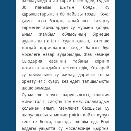
Жолдауында атап көрсетілгеніндей, судың
30 пайызы шығын болды, су
құрылыстарының 60 пайызы тозды. Қоға,
қамыс шөп басқан, талай жыл тазарту
көрмеген арналардан су жүрмей қалды.
Биыл Жамбыл облысының бірнеше
ауданының егістігі судан қалып, төтенше
жағдай жарияланған кезде барып бұл
мәселеге назар аударылды. Жаз кезінде
Сырдария өзенінің табаны көрініп
жататын жағдайға жеткен едік, Көксарай
су қоймасына су жинау, дарияға тоспа
орнату егіс суару кезіндегі тапшылықты
шеше алмады.
Су мәселесін ауыл шарушылығы, экология
министрлігі сияқты тән емес салалардың
қолынан алып, Мемлекет басшысы Су
шаруашылығы министрлігін қайта құруы
кеш те болса, орынды шешім еді. Енді
алдағы уақытта су мәселесінде қырғыз,