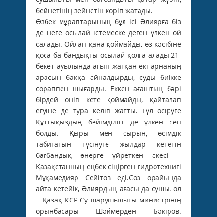
бейнетінің зейнетін көріп жатады.
Өзбек мұраптарының бұл ісі Әлиярға біз
де неге осылай істемеске деген үлкен ой
салады. Ойлап қана қоймайды, өз кәсібіне
қоса бағбандықты осылай қолға алады.21-
бекет ауылында ағып жатқан екі арнаның
арасын баққа айналдырды, суды биікке
сораппен шығарды. Еккен ағаштың бәрі
бірдей өніп кете қоймайды, қайталап
егуіне де тура келіп жатты. Гүл өсіруге
Құттықыздың бейімділігі де үлкен сеп
болды. Қыры мен сырын, өсімдік
табиғатын түсінуге жылдар кететін
бағбандық өнерге үйреткен әкесі –
Қазақстанның еңбек сіңірген гидротехнигі
Мұқамедияр Сейітов еді.Сөз орайында
айта кетейік, Әлиярдың ағасы да сушы, ол
– Қазақ КСР Су шарушылығы министрінің
орынбасары Шәймерден Бәкіров.