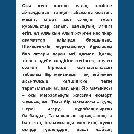
Осы күні кәсібін елдің нәсібіне
айналдырып, тапқан табысына мектеп,
мешіт, спорт зал сияқты түрлі
құрылыстар салып, халықтың игілігі
етіп, ел алғысын алып жүрген кәсіпкер
азаматтар елімізде баршылық.
Шүленгерлік жұртымызда бұрыннан
бар астары алуан игі қасиет. Қазақ
тілінің әдеби сөздігіне жүгінсек, шүлен
сөзінің бірнеше мән-мағынасын
табамыз. Бір мағынасы – ақ пейілмен
ақы-пұлсыз көпшілікке тегін
таратылатын ас, зат. Енді бір мағынасы
– осы мырзалықты жасаған жомарт
жанның өзі. Тағы бір мағынасы – қуаң
жерді игеру, шұрайландырған
бағбандық. Тағы жалғастырсақ – жоқты
бар етіп, болымсызды мол етіп, күйкі
өмірді түрлендіріп, рахат жайсаң