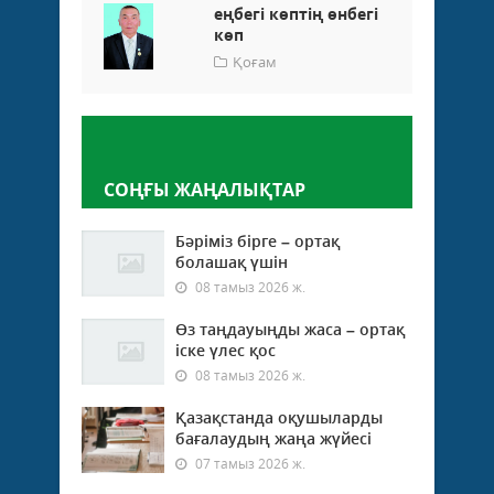
еңбегі көптің өнбегі
көп
Қоғам
Пікір қалдыру
СОҢҒЫ ЖАҢАЛЫҚТАР
Бәріміз бірге – ортақ
болашақ үшін
08 тамыз 2026 ж.
Өз таңдауыңды жаса – ортақ
іске үлес қос
08 тамыз 2026 ж.
Қазақстанда оқушыларды
бағалаудың жаңа жүйесі
07 тамыз 2026 ж.