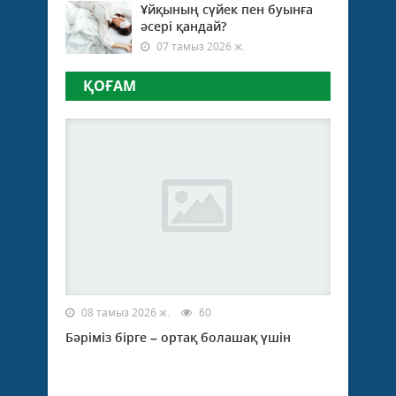
Ұйқының сүйек пен буынға
әсері қандай?
07 тамыз 2026 ж.
ҚОҒАМ
08 тамыз 2026 ж.
60
Бәріміз бірге – ортақ болашақ үшін