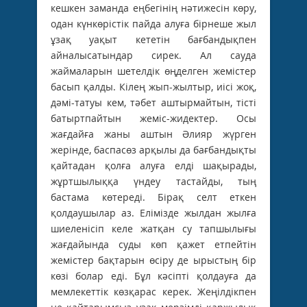
кешкен заманда еңбегінің нәтижесін көру,
одан күнкөрістік пайда алуға бірнеше жыл
ұзақ уақыт кететін бағбандықпен
айналысатындар сирек. Ал сауда
жаймаларын шетелдік өңделген жемістер
басып қалды. Кілең жып-жылтыр, иісі жоқ,
дәмі-татуы кем, тәбет аштырмайтын, тісті
батыртпайтын жеміс-жидектер. Осы
жағдайға жаны аштын Әлияр жүрген
жерінде, баспасөз арқылы да бағбандықты
қайтадан қолға алуға елді шақырады,
жұртшылыққа үндеу тастайды, тың
бастама көтереді. Бірақ селт еткен
қолдаушылар аз. Елімізде жылдан жылға
шиеленісіп келе жатқан су тапшылығы
жағдайында суды көп қажет етпейтін
жемістер бақтарын өсіру де ырыстың бір
көзі болар еді. Бұл кәсіпті қолдауға да
мемлекеттік көзқарас керек. Жеңілдікпен