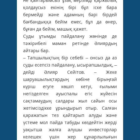
не қайтарымсыз ұзақ мерзімді қаржылық
қолдаусыз екінің бірі бұл іске бара
бермейді және адамның бәрі бірдей
бағбандыққа бейім емес, бұл да өнер,
бұған да бейім, машық қажет.
Суды ұтымды пайдалану жөнінде де
тәжірибелі маман ретінде Әлиярдың
айтары бар.
– Тапшылықтың бір себебі – онсыз да аз
суды есепсіз пайдалану, ысырапшылдық, –
дейді Әлияр Сейітов. – Жеке
шаруашылықтардың көбіне бірыңғай
күріш егуге көшіп кетуі, ғылыми
негізделген ауыспалы егіс жүйесін
сақтамаудың салдары жыл сайын осы
жетімсіздікке ұрындырып отыр. Салған
қаражатын тез қайтарып алуды және
үстеме мол пайда табуды көздейтін жерді
уақытша жалға алушы инвесторлар
келешек үшін жер құнарлылығын