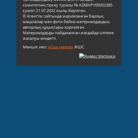
комитетінің тіркеу туралы № KZ66VPY00052385
куәлігі 21.07.2022 жылы берілген.
® Агенттік сайтында жарияланған барлық
мақалалар мен фото-бейне материалдардың
авторлық құқықтары қорғалған.
Материалдарды пайдаланған жағдайда сілтеме
жасалуы міндетті.
Меншік иесі:
«Сыр медиа»
ЖШС.