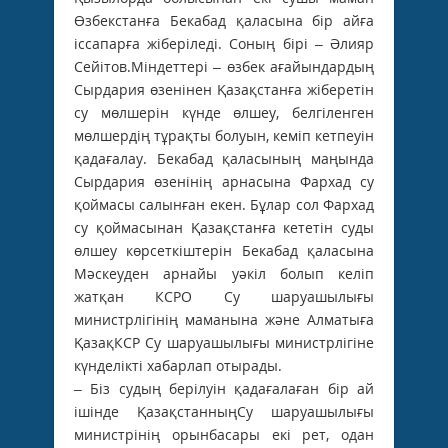
Өзбекстанға Бекабад қаласына бір айға
іссапарға жіберіледі. Соның бірі – Әлияр
Сейітов.Міндеттері – өзбек ағайындардың
Сырдария өзенінен Қазақстанға жіберетін
су мөлшерін күнде өлшеу, белгіленген
мөлшердің тұрақты болуын, кеміп кетпеуін
қадағалау. Бекабад қаласының маңында
Сырдария өзенінің арнасына Фархад су
қоймасы салынған екен. Бұлар сол Фархад
су қоймасынан Қазақстанға кететін суды
өлшеу көрсеткіштерін Бекабад қаласына
Мәскеуден арнайы уәкіл болып келіп
жатқан КСРО Су шаруашылығы
министрлігінің маманына және Алматыға
ҚазақКСР Су шаруашылығы министрлігіне
күнделікті хабарлап отырады.
– Біз судың берілуін қадағалаған бір ай
ішінде ҚазақстанныңСу шаруашылығы
министрінің орынбасары екі рет, одан