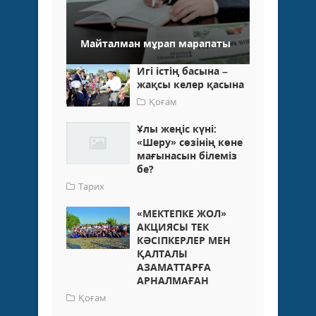
Майталман мұрап марапаты
Игі істің басына –
жақсы келер қасына
Қоғам
Ұлы жеңіс күні:
«Шеру» сөзінің көне
мағынасын білеміз
бе?
Тарих
«МЕКТЕПКЕ ЖОЛ»
АКЦИЯСЫ ТЕК
КӘСІПКЕРЛЕР МЕН
ҚАЛТАЛЫ
АЗАМАТТАРҒА
АРНАЛМАҒАН
Қоғам