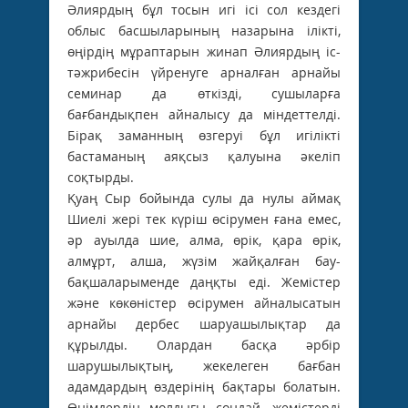
Әлиярдың бұл тосын игі ісі сол кездегі
облыс басшыларының назарына ілікті,
өңірдің мұраптарын жинап Әлиярдың іс-
тәжрибесін үйренуге арналған арнайы
семинар да өткізді, сушыларға
бағбандықпен айналысу да міндеттелді.
Бірақ заманның өзгеруі бұл игілікті
бастаманың аяқсыз қалуына әкеліп
соқтырды.
Қуаң Сыр бойында сулы да нулы аймақ
Шиелі жері тек күріш өсірумен ғана емес,
әр ауылда шие, алма, өрік, қара өрік,
алмұрт, алша, жүзім жайқалған бау-
бақшаларыменде даңқты еді. Жемістер
және көкөністер өсірумен айналысатын
арнайы дербес шаруашылықтар да
құрылды. Олардан басқа әрбір
шарушылықтың, жекелеген бағбан
адамдардың өздерінің бақтары болатын.
Өнімдердің молдығы сондай, жемістерді