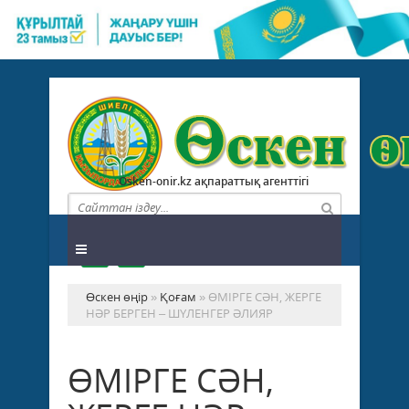
Osken-onir.kz ақпараттық агенттігі
Өскен өңір
»
Қоғам
» ӨМІРГЕ СӘН, ЖЕРГЕ
НӘР БЕРГЕН – ШҮЛЕНГЕР ӘЛИЯР
ӨМІРГЕ СӘН,