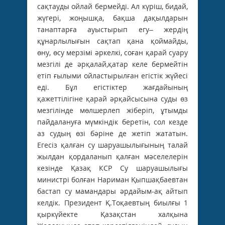
сақтауды ойлай бермейді. Ал күріш, бидай,
жүгері, жоңышқа, бақша дақылдарын
танаптарға ауыстырып егу– жердің
құнарлылығын сақтап қана қоймайды,
өну, өсу мерзімі әркелкі, соған қарай суару
мезгілі де әрқалай,қатар келе бермейтін
етіп ғылыми ойластырылған егістік жүйесі
еді. Бұл егістіктер жағдайының
қажеттілігіне қарай әрқайсысына суды өз
мезгілінде мөлшерлеп жіберіп, ұтымды
пайдалануға мүмкіндік беретін, сол кезде
аз судың өзі бәріне де жетіп жататын.
Егесіз қалған су шаруашылығының талай
жылдан қордаланып қалған мәселелерін
кезінде Қазақ КСР Су шаруашылығы
министрі болған Нариман Қыпшақбаевтан
бастап су мамандары әрдайым-ақ айтып
келдік. Президент Қ.Тоқаевтың биылғы 1
қыркүйекте Қазақстан халқына