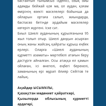
бастайтын тынымсыз ізденісі, озық ойы
адамды бейжай қоя ма, ол аудан, қоғам
өмірінің өзекті мәселелері бойынша да
ойларын ортаға салып, жиындарда,
баспасөз бетінде әрдайым мәселелер
көтеріп жүргені. Іске сәт.
Биыл Шиелі ауданының құрылғанына 95
жыл толып отыр. Шиелі даңқын асырған
оның жаны жайсаң, қайраты құрыш еңбек
ерлері. Оларға «Шиелі ауданының
құрметті азаматы» мәртебелі атағын беру
дәстүрге айналған. Осы атаққа ел қамын
ойлаған, ісі өнегелі, еңбегі берекелі,
заманының ері мұрап Әлияр Сейітов те
лайық.
Ақайдар ЫСЫМҰЛЫ,
Қазақстан мәдениет қайраткері,
Қызылорда облысының құрметті
ардагері,