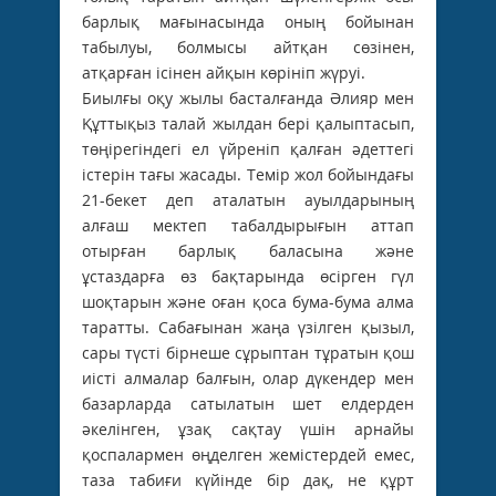
барлық мағынасында оның бойынан
табылуы, болмысы айтқан сөзінен,
атқарған ісінен айқын көрініп жүруі.
Биылғы оқу жылы басталғанда Әлияр мен
Құттықыз талай жылдан бері қалыптасып,
төңірегіндегі ел үйреніп қалған әдеттегі
істерін тағы жасады. Темір жол бойындағы
21-бекет деп аталатын ауылдарының
алғаш мектеп табалдырығын аттап
отырған барлық баласына және
ұстаздарға өз бақтарында өсірген гүл
шоқтарын және оған қоса бума-бума алма
таратты. Сабағынан жаңа үзілген қызыл,
сары түсті бірнеше сұрыптан тұратын қош
иісті алмалар балғын, олар дүкендер мен
базарларда сатылатын шет елдерден
әкелінген, ұзақ сақтау үшін арнайы
қоспалармен өңделген жемістердей емес,
таза табиғи күйінде бір дақ, не құрт