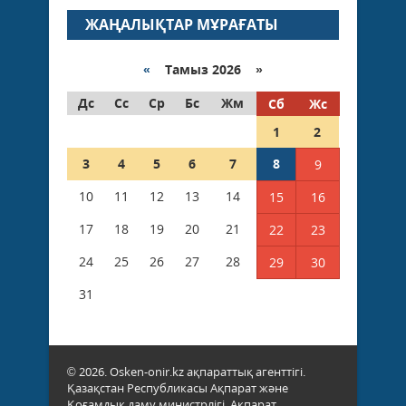
ЖАҢАЛЫҚТАР МҰРАҒАТЫ
«
Тамыз 2026 »
Дс
Сс
Ср
Бс
Жм
Сб
Жс
1
2
3
4
5
6
7
8
9
10
11
12
13
14
15
16
17
18
19
20
21
22
23
24
25
26
27
28
29
30
31
© 2026. Osken-onir.kz ақпараттық агенттігі.
Қазақстан Республикасы Ақпарат және
Қоғамдық даму министрлігі, Ақпарат