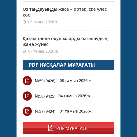
Өз таңдауыңды жаса – ортақ іске үлес
қос
08 тамыз 2026 ж.
Қазақстанда оқушыларды бағалаудың
жаңа жүйесі
07 тамыз 2026 ж.
PDF НҰСҚАЛАР МҰРАҒАТЫ
08 тамыз 2026 ж.
№59 (9426).
04 тамыз 2026 ж.
№58 (9425)
01 тамыз 2026 ж.
№57 (9424).
PDF МҰРАҒАТЫ