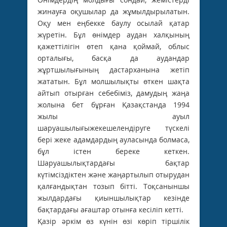
жинауға оқушылар да жұмылдырылатын.
Оқу мен еңбекке баулу осылай қатар
жүретін. Бұл өнімдер аудан халқының
қажеттілігін өтеп қана қоймай, облыс
орталығы, басқа да аудандар
жұртшылығының дастарханына жетіп
жататын. Бұл молшылықты өткен шақта
айтып отырған себебіміз, дамудың жаңа
жолына бет бұрған Қазақстанда 1994
жылы ауыл
шаруашылығыжекешелендіруге түскелі
бері жеке адамдардың ауласында болмаса,
бұл істен береке кеткен.
Шаруашылықтардағы бақтар
күтімсіздіктен және жаңартылып отырудан
қалғандықтан тозып бітті. Тоқсаныншы
жылдардағы қиыншылықтар кезінде
бақтардағы ағаштар отынға кесіліп кетті.
Қазір әркім өз күнін өзі көріп тіршілік