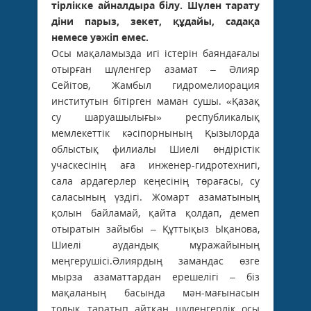
тірлікке айналдыра білу. Шүлен тарату
діни парыз, зекет, құдайы, садақа
немесе уәжіп емес.
Осы мақаламызда игі істерін баяндағалы
отырған шүленгер азамат – Әлияр
Сейітов, Жамбыл гидромелиорация
институтын бітірген маман сушы. «Қазақ
су шаруашылығы» республикалық
мемлекеттік кәсіпорнының Қызылорда
облыстық филиалы Шиелі өндірістік
учаскесінің аға инженер-гидротехнигі,
сала ардагерлер кеңесінің төрағасы, су
саласының үздігі. Жомарт азаматының
қолын байламай, қайта қолдап, демеп
отыратын зайыбы – Құттықыз Ықанова,
Шиелі аудандық мұражайының
меңгерушісі.Әлиярдың замандас өзге
мырза азаматтардан ерешелігі – біз
мақаланың басында мән-мағынасын
толық таратып айтқан шүленгерлік осы