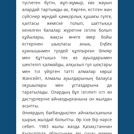
түспеген бүтін, жұп-жұмыр, көз жауын
алардай тартымды-ақ. Көрген, естіген жан
сүйсінер мұндай қамқорлық құшағы гүлге,
қалтасы жеміске толып, шаттыққа
кенелген балалар жүрегіне ізгілік болып
құйылары, жақсы өнеге өмір бойы
естерінен шықпасы анық. Еңбек
қуанышымен гүлдей құлпырған Әлияр
мен Құттықыз тек өз ауылдарымен
шектеліп қалмайды, алқызыл гүл шоқтары
мен тіл үйірген тәтті алмалар көрші
Жансейіт, Алмалы ауылдарының балауса
оқушылары мен ұстаздарына да
таратылады. Олардың бұл ізгілікті істі өз
дәстүрлеріне айналдырғанына он жылдан
асыпты.
Әлиярдың бағбандықпен айналысқанына
қырық жылдай болыпты. Әр іске бір нәрсе
себеп. 1983 жылы жазда Қазақстаннан
Қызылорда облысынан екі сушы маман