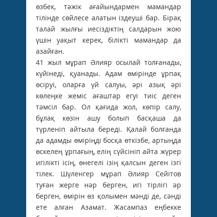
өзбек, тәжік ағайындармен мамандар
тілінде сөйлесе алатын іздеуші бар. Бірақ
талай жылғы иесіздіктің салдарын жою
үшін уақыт керек, білікті мамандар да
азайған.
41 жыл мұрап Әлияр осылай толғанады,
күйінеді, қуанады. Адам өмірінде ұрпақ
өсіруі, оларға үй салуы, әрі азық әрі
көлеңке жеміс ағаштар егуі тиіс деген
тәмсіл бар. Ол қағида жол, көпір салу,
бұлақ көзін ашу болып басқаша да
түрленіп айтыла береді. Қалай болғанда
да адамды өміріңді босқа өткізбе, артыңда
өскелең ұрпағың, елің сүйсініп айта жүрер
игілікті ісің, өнегелі ізің қалсын деген ізгі
тілек. Шүленгер мұрап Әлияр Сейітов
туған жерге нәр берген, игі тірлігі әр
берген, өмірін өз қолымен мәнді де, сәнді
ете алған Азамат. Жасампаз еңбекке