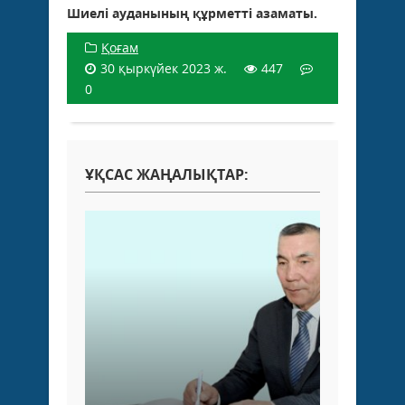
Шиелі ауданының құрметті ­азаматы.
Қоғам
30 қыркүйек 2023 ж.
447
0
ҰҚСАС ЖАҢАЛЫҚТАР: