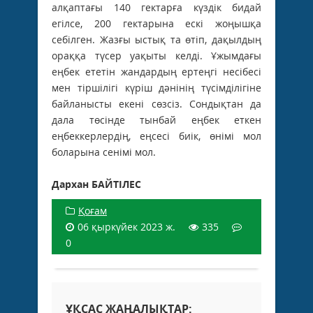
алқаптағы 140 гектарға күздік бидай
егілсе, 200 гектарына ескі жоңышқа
себілген. Жазғы ыстық та өтіп, дақылдың
ораққа түсер уақыты келді. Ұжымдағы
еңбек ететін жандардың ертеңгі несібесі
мен тіршілігі күріш дәнінің түсімділігіне
байланысты екені сөзсіз. Сондықтан да
дала төсінде тынбай еңбек еткен
еңбеккерлердің, еңсесі биік, өнімі мол
боларына сенімі мол.
Дархан БАЙТІЛЕС
Қоғам
06 қыркүйек 2023 ж.
335
0
ҰҚСАС ЖАҢАЛЫҚТАР: