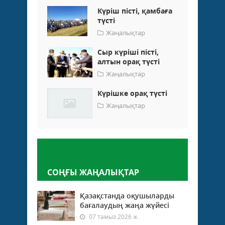
Күріш пісті, қамбаға
түсті
Жаңалықтар
Сыр күріші пісті,
алтын орақ түсті
Жаңалықтар
Күрішке орақ түсті
Жаңалықтар
Пікір қалдыру
СОҢҒЫ ЖАҢАЛЫҚТАР
Қазақстанда оқушыларды
бағалаудың жаңа жүйесі
07 тамыз 2026 ж.