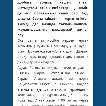
дорбасы толып, кешегі аптап
ыстықтағы еткен еңбектерінің жемісі
де мол болатынына сенім бар. Енді
алдағы басты міндет – жерге егілген
өнімді дер кезінде төкпей-шашпай,
жауын-шашынға қалдырмай жинап
алу.
Осы ретте, өз нәсібін жерден терген
қауымның жұмысын бағамдау үшін аудан
әкімі Нұржан Ахатов «Алтын дән – Шиелі»,
«Бидайкөл» шаруа қожалықтарын аралап,
диқандармен кездесті.
Аудан басшысы алдымен «Алтын дән –
Шиелі» шаруа қожалығына атбасын
бұрды. Атақты диқан, екі мәрте
Социалистік Еңбек Ері Ыбырай Жақаев
атындағы ауылда атакәсіпті өркендетіп
келе жатқан ірі құрылымның бірі – осы
қожалық. Өткен жылы 1100 гектар жерге
Сыр маржанын еккен. Ал биыл 1600 гектар