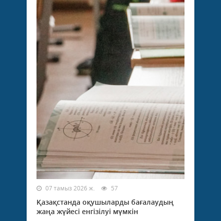
07 тамыз 2026 ж.
57
Қазақстанда оқушыларды бағалаудың
жаңа жүйесі енгізілуі мүмкін