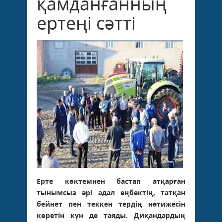
қамданғанның
ертеңі сәтті
Ерте көктемнен бастап атқарған
тынымсыз әрі адал еңбектің, татқан
бейнет пен теккен тердің нәтижесін
көретін күн де таяды. Диқандардың