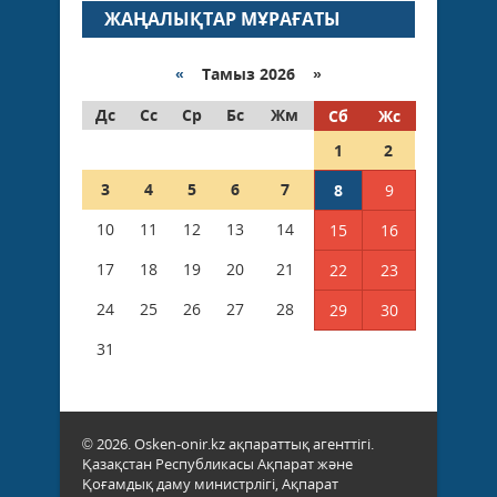
ЖАҢАЛЫҚТАР МҰРАҒАТЫ
«
Тамыз 2026 »
Дс
Сс
Ср
Бс
Жм
Сб
Жс
1
2
3
4
5
6
7
8
9
10
11
12
13
14
15
16
17
18
19
20
21
22
23
24
25
26
27
28
29
30
31
© 2026. Osken-onir.kz ақпараттық агенттігі.
Қазақстан Республикасы Ақпарат және
Қоғамдық даму министрлігі, Ақпарат