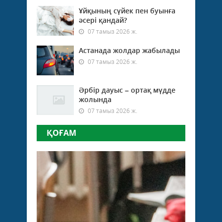
Ұйқының сүйек пен буынға
әсері қандай?
07 тамыз 2026 ж.
Астанада жолдар жабылады
07 тамыз 2026 ж.
Әрбір дауыс – ортақ мүдде
жолында
07 тамыз 2026 ж.
ҚОҒАМ