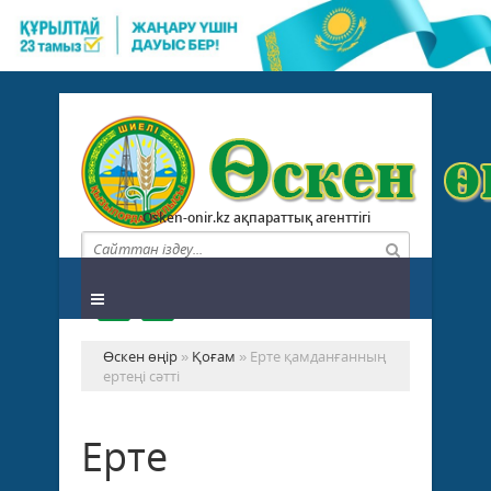
Osken-onir.kz ақпараттық агенттігі
Өскен өңір
»
Қоғам
» Ерте қамданғанның
ертеңі сәтті
Ерте