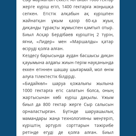
жерге күріш егіп, 1400 гектарға жоңышқа
сепкен. Егістік алқабын ақ күрішпен
жайнатқан ұжым қазір 60-қа жуық
диқанды тұрақты жұмыспен қамтып отыр.
Биыл Асқар Бердібаев күріштің 2 түрін,
яғни, «Лидер» мен «Маршалды» қатар
өсіруді қолға алған.
Кездесу барысында аудан басшысы диқан
қауымына алдағы жиын-терім науқанында
еккен егіннен шашау шығармай, мол өнім
алуға тілектестік білдірді.
«Бидайкөл» шаруа қожалығы жылына
1000 гектарға егіс салатын болса, оның
жартысынан көбі күріш дақылы. Ұжым
биыл да 800 гектар жерге Сыр салысын
орналастырған. Бүгінде шаруашылық
мамандары жаңа технологияны меңгеріп,
күріштің әртүрлі сорттарын тәжірибе
ретінде егуді де қолға алған. Биыл