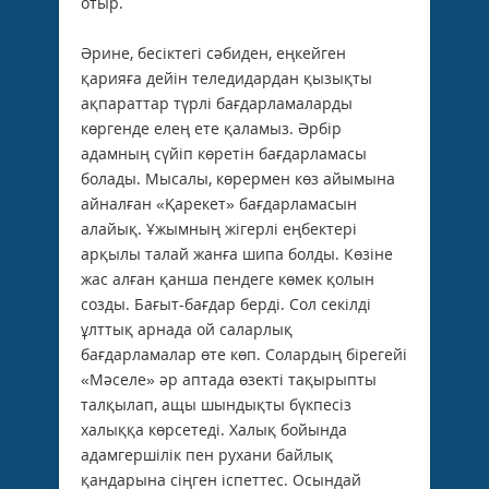
отыр.
Әрине, бесіктегі сәбиден, еңкейген
қарияға дейін теледидардан қызықты
ақпараттар түрлі бағдарламаларды
көргенде елең ете қаламыз. Әрбір
адамның сүйіп көретін бағдарламасы
болады. Мысалы, көрермен көз айымына
айналған «Қарекет» бағдарламасын
алайық. Ұжымның жігерлі еңбектері
арқылы талай жанға шипа болды. Көзіне
жас алған қанша пендеге көмек қолын
созды. Бағыт-бағдар берді. Сол секілді
ұлттық арнада ой саларлық
бағдарламалар өте көп. Солардың бірегейі
«Мәселе» әр аптада өзекті тақы­рыпты
тал­қы­лап, ащы шындықты бүкпесіз
халыққа көрсетеді. Халық бойында
адамгершілік пен рухани байлық
қандарына сіңген іспеттес. Осындай