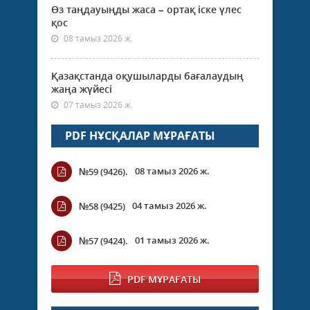
Өз таңдауыңды жаса – ортақ іске үлес
қос
08 тамыз 2026 ж.
Қазақстанда оқушыларды бағалаудың
жаңа жүйесі
07 тамыз 2026 ж.
PDF НҰСҚАЛАР МҰРАҒАТЫ
08 тамыз 2026 ж.
№59 (9426).
04 тамыз 2026 ж.
№58 (9425)
01 тамыз 2026 ж.
№57 (9424).
PDF МҰРАҒАТЫ