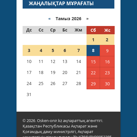
ЖАҢАЛЫҚТАР МҰРАҒАТЫ
«
Тамыз 2026 »
Дс
Сс
Ср
Бс
Жм
Сб
Жс
1
2
3
4
5
6
7
8
9
10
11
12
13
14
15
16
17
18
19
20
21
22
23
24
25
26
27
28
29
30
31
© 2026. Osken-onir.kz ақпараттық агенттігі.
Қазақстан Республикасы Ақпарат және
Қоғамдық даму министрлігі, Ақпарат
комитетінің тіркеу туралы № KZ66VPY00052385