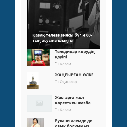
Қазақ телевизиясы бүгін 60-
тың асуына шықты
Теледидар көрудің
қауіпі
Қоғам
ЖАҢҒЫРҒАН ӨЛКЕ
Оқиғалар
Жастарға жол
көрсеткен жазба
Қоғам
Рухани әлемде де
озық болуымыз