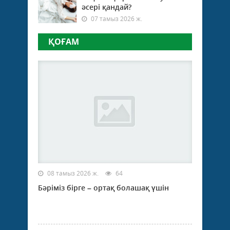
әсері қандай?
07 тамыз 2026 ж.
ҚОҒАМ
08 тамыз 2026 ж.
64
Бәріміз бірге – ортақ болашақ үшін