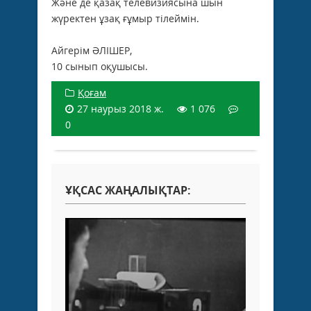
Және де қазақ телевизиясына шын
жүректен ұзақ ғұмыр тілеймін.
Айгерім ӘЛІШЕР,
10 сынып оқушысы.
Қоғам
27 наурыз 2018 ж.
1 076
0
ҰҚСАС ЖАҢАЛЫҚТАР: