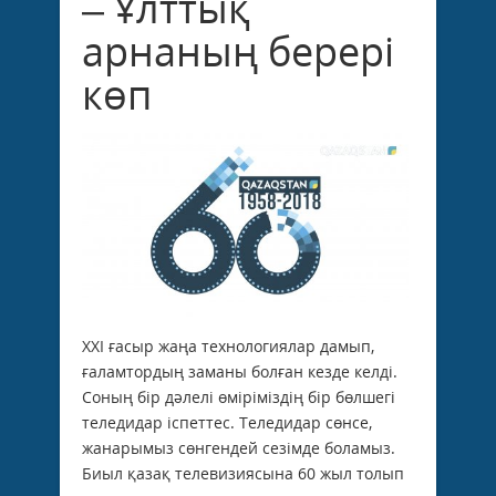
– Ұлттық
арнаның берері
көп
ХХI ғасыр жаңа технологиялар дамып,
ғаламтордың заманы болған кезде келді.
Соның бір дәлелі өміріміздің бір бөлшегі
теледидар іспеттес. Теледидар сөнсе,
жанарымыз сөнгендей сезімде боламыз.
Биыл қазақ телевизиясына 60 жыл толып