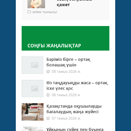
қажет
әлем тынысы
Пікір қалдыру
СОҢҒЫ ЖАҢАЛЫҚТАР
Бәріміз бірге – ортақ
болашақ үшін
08 тамыз 2026 ж.
Өз таңдауыңды жаса – ортақ
іске үлес қос
08 тамыз 2026 ж.
Қазақстанда оқушыларды
бағалаудың жаңа жүйесі
07 тамыз 2026 ж.
Ұйқының сүйек пен буынға