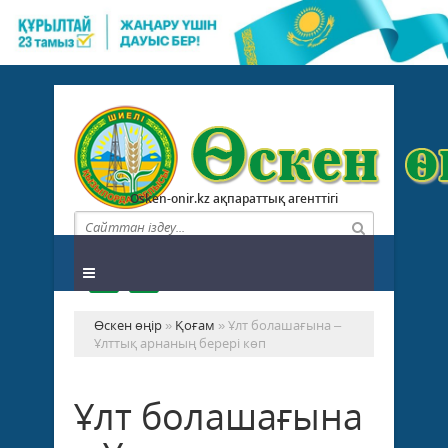
Osken-onir.kz ақпараттық агенттігі
Өскен өңір
»
Қоғам
» Ұлт болашағына –
Ұлттық арнаның берері көп
Ұлт болашағына