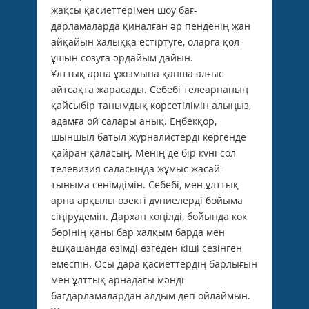
жақсы қасиеттерімен шоу бағ­
дарламаларда қиналған әр пенденің жан
айқайын халыққа естіртуге, оларға қол
ұшын созуға әрдайым дайын.
Ұлттық арна ұжы­мы­на қанша алғыс
айтсақта жарасады. Себебі телеарна­ның
қайсыбір танымдық көрсетілімін алыңыз,
адамға ой салары анық. Еңбекқор,
шыншыл батыл журналистерді көргенде
қайран қаласың. Менің де бір күні сол
телевизия саласында жұмыс жасай­
тыныма сенімдімін. Себебі, мен ұлттық
арна арқылы өзекті дүниелерді бойыма
сіңірудемін. Дархан көңілді, бойында көк
бөрінің қаны бар халқым барда мен
ешқашанда өзімді өзгеден кіші сезінген
емеспін. Осы дара қасиеттердің барлығын
мен ұлттық арнадағы мәнді
бағдарламалардан алдым деп ойлаймын.