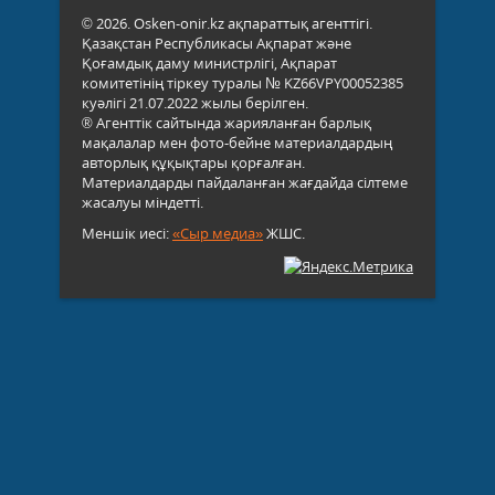
© 2026. Osken-onir.kz ақпараттық агенттігі.
Қазақстан Республикасы Ақпарат және
Қоғамдық даму министрлігі, Ақпарат
комитетінің тіркеу туралы № KZ66VPY00052385
куәлігі 21.07.2022 жылы берілген.
® Агенттік сайтында жарияланған барлық
мақалалар мен фото-бейне материалдардың
авторлық құқықтары қорғалған.
Материалдарды пайдаланған жағдайда сілтеме
жасалуы міндетті.
Меншік иесі:
«Сыр медиа»
ЖШС.