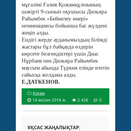
мұғалімі Ғалия Қожамқұлованың
шәкірті 9-сынып оқушысы Дильяра
Райымбек «Бейнелеу өнері»
номинациясы бойынша бас жүлдені
жеңіп алды.
Ендігі жерде ауданымыздың білімді
жастары бұл байқауда өздерін
көрсете белгендіктері үшін Диас
Нұрбаев пен Дильяра Райымбек
маусым айында Түркия елінде өтетін
сайысқа жолдама алды.
Е.ДАТКЕНОВ.
Қоғам
14 ақпан 2018 ж.
2 428
0
ҰҚСАС ЖАҢАЛЫҚТАР: