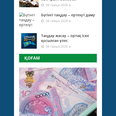
06 тамыз 2026 ж.
Бүгінгі таңдау – ертеңгі даму
06 тамыз 2026 ж.
Таңдау жасау – ортақ іске
қосылған үлес
06 тамыз 2026 ж.
ҚОҒАМ