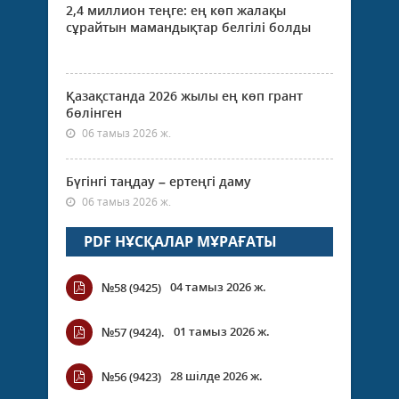
2,4 миллион теңге: ең көп жалақы
сұрайтын мамандықтар белгілі болды
Қазақстанда 2026 жылы ең көп грант
бөлінген
06 тамыз 2026 ж.
Бүгінгі таңдау – ертеңгі даму
06 тамыз 2026 ж.
PDF НҰСҚАЛАР МҰРАҒАТЫ
04 тамыз 2026 ж.
№58 (9425)
01 тамыз 2026 ж.
№57 (9424).
28 шілде 2026 ж.
№56 (9423)