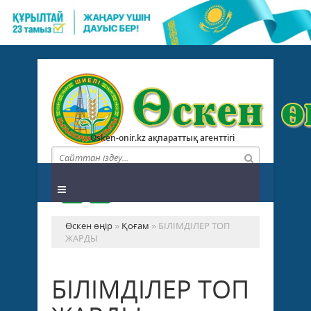
Osken-onir.kz ақпараттық агенттігі
Өскен өңір
»
Қоғам
» БІЛІМДІЛЕР ТОП
ЖАРДЫ
БІЛІМДІЛЕР ТОП