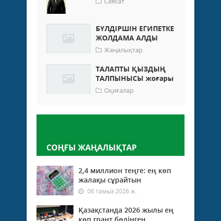
Саясат
БҮЛДІРШІН ЕГИПЕТКЕ
ЖОЛДАМА АЛДЫ
Жаңалықтар
ТАЛАПТЫ ҚЫЗДЫҢ
ТАЛПЫНЫСЫ жоғары
Оқиғалар
Пікір қалдыру
СОҢҒЫ ЖАҢАЛЫҚТАР
2,4 миллион теңге: ең көп
жалақы сұрайтын
06 тамыз 2026 ж.
Қазақстанда 2026 жылы ең
көп грант бөлінген