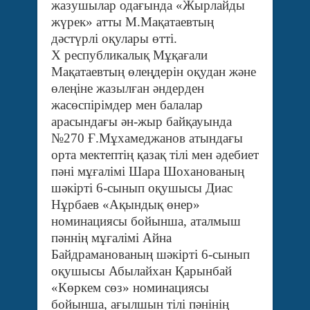
жазушылар одағында «Жырлайды
жүрек» атты М.Мақатаевтың
дәстүрлі оқулары өтті.
Х республикалық Мұқағали
Мақатаевтың өлеңдерін оқудан және
өлеңіне жазылған әндерден
жасөспірімдер мен балалар
арасындағы ән-жыр байқауында
№270 Ғ.Мұхамеджанов атындағы
орта мектептің қазақ тілі мен әдебиет
пәні мұғалімі Шара Шоханованың
шәкірті 6-сынып оқушысы Диас
Нұрбаев «Ақындық өнер»
номинациясы бойынша, аталмыш
пәннің мұғалімі Айна
Байдраманованың шәкірті 6-сынып
оқушысы Абылайхан Қарынбай
«Көркем сөз» номинациясы
бойынша, ағылшын тілі пәнінің