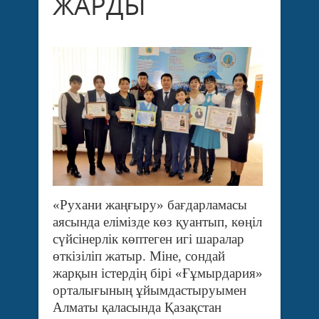
ЖАРДЫ
«Рухани жаңғыру» бағдарламасы
аясында елімізде көз қуантып, көңіл
сүйсінерлік көптеген игі шаралар
өткізіліп жатыр. Міне, сондай
жарқын істердің бірі «Ғұмырдария»
орталығының ұйымдастыруымен
Алматы қаласында Қазақстан