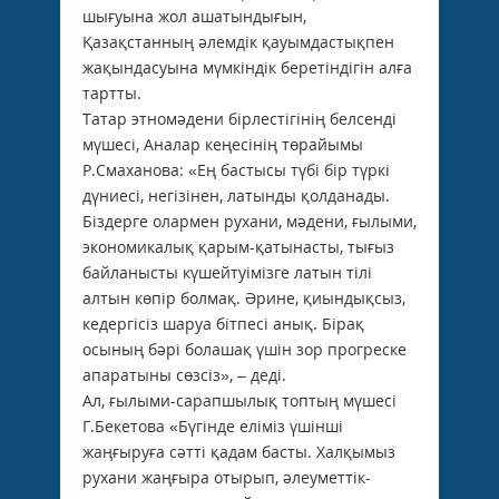
шығуына жол ашатындығын,
Қазақстанның әлемдік қауымдастықпен
жақындасуына мүмкіндік беретіндігін алға
тартты.
Татар этномәдени бірлестігінің белсенді
мүшесі, Аналар кеңесінің төрайымы
Р.Смаханова: «Ең бастысы түбі бір түркі
дүниесі, негізінен, латынды қолданады.
Біздерге олармен рухани, мәдени, ғылыми,
экономикалық қарым-қатынасты, тығыз
байланысты күшейтуімізге латын тілі
алтын көпір болмақ. Әрине, қиындықсыз,
кедергісіз шаруа бітпесі анық. Бірақ
осының бәрі болашақ үшін зор прогреске
апаратыны сөзсіз», – деді.
Ал, ғылыми-сарапшылық топтың мүшесі
Г.Бекетова «Бүгінде еліміз үшінші
жаңғыруға сәтті қадам басты. Халқымыз
рухани жаңғыра отырып, әлеуметтік-