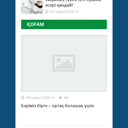
әсері қандай?
07 тамыз 2026 ж.
ҚОҒАМ
08 тамыз 2026 ж.
64
Бәріміз бірге – ортақ болашақ үшін