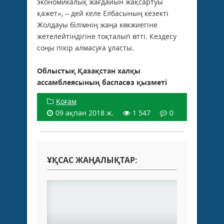
экономикалық жағдайын жақсартуы
қажет», – дей келе Елбасының кезекті
Жолдауы білімнің жаңа көкжиегіне
жетелейтіндігіне тоқталып өтті. Кездесу
соңы пікір алмасуға ұласты.
Облыстық Қазақстан халқы
ассамблеясының баспасөз қызметі
Қоғам
09 ақпан 2018 ж.
1 547
0
ҰҚСАС ЖАҢАЛЫҚТАР: