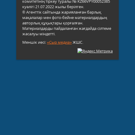
комитетінің тіркеу туралы № KZ66VPY00052385
куәлігі 21.07.2022 жылы берілген.
® Агенттік сайтында жарияланған барлық
мақалалар мен фото-бейне материалдардың
авторлық құқықтары қорғалған.
Материалдарды пайдаланған жағдайда сілтеме
жасалуы міндетті.
Меншік иесі:
«Сыр медиа»
ЖШС.