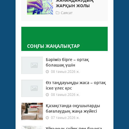
ЖАҺАНДАНУДЫҢ
ЖАРҚЫН ЖОЛЫ
Саясат
Пікір қалдыру
СОҢҒЫ ЖАҢАЛЫҚТАР
Бәріміз бірге – ортақ
болашақ үшін
08 тамыз 2026 ж.
Өз таңдауыңды жаса – ортақ
іске үлес қос
08 тамыз 2026 ж.
Қазақстанда оқушыларды
бағалаудың жаңа жүйесі
07 тамыз 2026 ж.
Ұйқының сүйек пен буынға