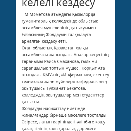
келелі кездесу
М.Мәметова атындағы Қызылорда
гуманитарлық колледжінде облыстық
ассамблея мүшелерінің қатысуымен
Елбасының Жолдауын талқылауға
арналған кездесу өтті.
Оған облыстық Қазақстан халқы
ассамблеясы жанындағы Аналар кеңесінің
төрайымы Раиса Смаханова, ғылыми-
сарапшылық топтың мүшесі, Қорқыт Ата
атындағы ҚМУ-нің «Информатика, есептеу
техникасы және жүйелер» кафедрасының
оқытушысы Гүлжанат Бекетова,
колледждің оқытушылар мен студенттері
қатысты.
Жолдауды насихаттау ниетінде
жиналғандар бірнеше мәселеге тоқталды.
Әсіресе, латын қаріпіндегі әліпбиге көшу
қазақ тілінің халықаралық дәрежеге