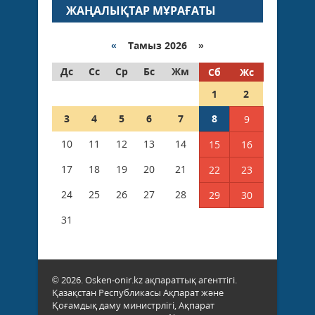
ЖАҢАЛЫҚТАР МҰРАҒАТЫ
«
Тамыз 2026 »
Дс
Сс
Ср
Бс
Жм
Сб
Жс
1
2
3
4
5
6
7
8
9
10
11
12
13
14
15
16
17
18
19
20
21
22
23
24
25
26
27
28
29
30
31
© 2026. Osken-onir.kz ақпараттық агенттігі.
Қазақстан Республикасы Ақпарат және
Қоғамдық даму министрлігі, Ақпарат