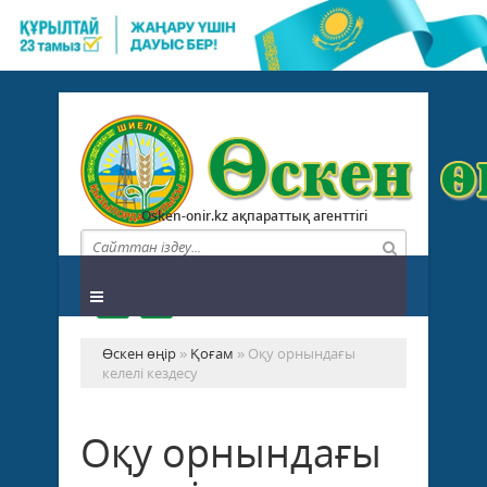
Osken-onir.kz ақпараттық агенттігі
Өскен өңір
»
Қоғам
» Оқу орнындағы
келелі кездесу
Оқу орнындағы