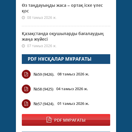
Өз таңдауыңды жаса – ортақ іске үлес
қос
08 тамыз 2026 ж.
Қазақстанда оқушыларды бағалаудың
жаңа жүйесі
07 тамыз 2026 ж.
PDF НҰСҚАЛАР МҰРАҒАТЫ
08 тамыз 2026 ж.
№59 (9426).
04 тамыз 2026 ж.
№58 (9425)
01 тамыз 2026 ж.
№57 (9424).
PDF МҰРАҒАТЫ