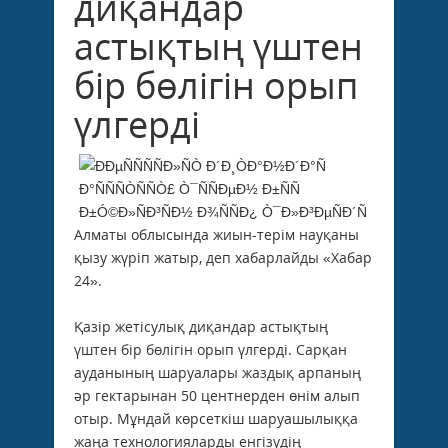
диқандар
астықтың үштен
бір бөлігін орып
үлгерді
Алматы облысында жиын-терім науқаны
қызу жүріп жатыр, деп хабарлайды «Хабар
24».
Қазір жетісулық диқандар астықтың
үштен бір бөлігін орып үлгерді. Сарқан
ауданының шаруалары жаздық арпаның
әр гектарынан 50 центнерден өнім алып
отыр. Мұндай көрсеткіш шаруашылыққа
жаңа технологияларды енгізудің