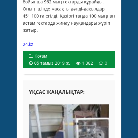
бойынша 962 мың гектарды құрайды.
Оның ішінде масақты дәнді-дақылдар
451 100 га егілді. Қазіргі таңда 100 мыңнан
астам гектарда жинау науқандары жүріп
жатыр.
24.kz
Қоғам
05 тамыз 2019 ж.
1 382
0
ҰҚСАС ЖАҢАЛЫҚТАР: