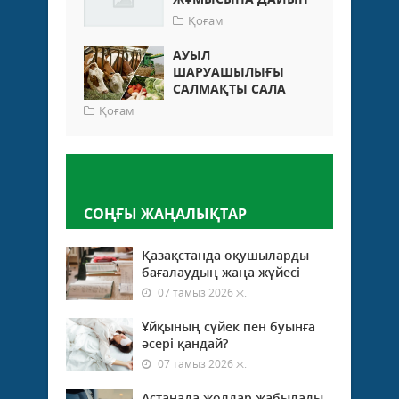
Қоғам
АУЫЛ
ШАРУАШЫЛЫҒЫ
САЛМАҚТЫ САЛА
Қоғам
Пікір қалдыру
СОҢҒЫ ЖАҢАЛЫҚТАР
Қазақстанда оқушыларды
бағалаудың жаңа жүйесі
07 тамыз 2026 ж.
Ұйқының сүйек пен буынға
әсері қандай?
07 тамыз 2026 ж.
Астанада жолдар жабылады