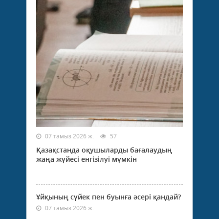
07 тамыз 2026 ж.
57
Қазақстанда оқушыларды бағалаудың
жаңа жүйесі енгізілуі мүмкін
Ұйқының сүйек пен буынға әсері қандай?
07 тамыз 2026 ж.