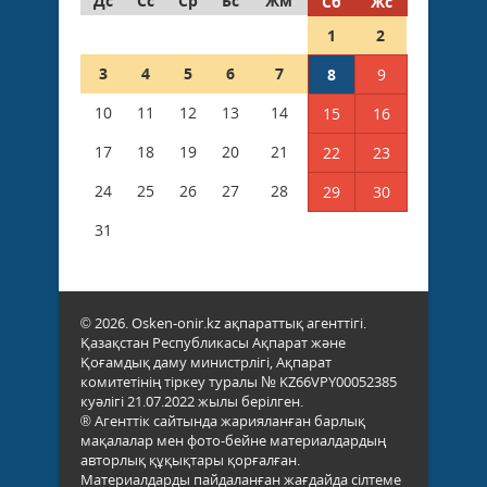
Дс
Сс
Ср
Бс
Жм
Сб
Жс
1
2
3
4
5
6
7
8
9
10
11
12
13
14
15
16
17
18
19
20
21
22
23
24
25
26
27
28
29
30
31
© 2026. Osken-onir.kz ақпараттық агенттігі.
Қазақстан Республикасы Ақпарат және
Қоғамдық даму министрлігі, Ақпарат
комитетінің тіркеу туралы № KZ66VPY00052385
куәлігі 21.07.2022 жылы берілген.
® Агенттік сайтында жарияланған барлық
мақалалар мен фото-бейне материалдардың
авторлық құқықтары қорғалған.
Материалдарды пайдаланған жағдайда сілтеме