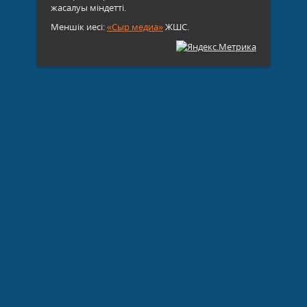
жасалуы міндетті.
Меншік иесі:
«Сыр медиа»
ЖШС.