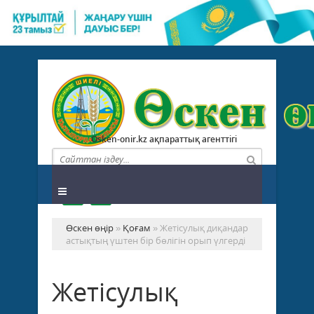
Osken-onir.kz ақпараттық агенттігі
Өскен өңір
»
Қоғам
» Жетісулық диқандар
астықтың үштен бір бөлігін орып үлгерді
Жетісулық