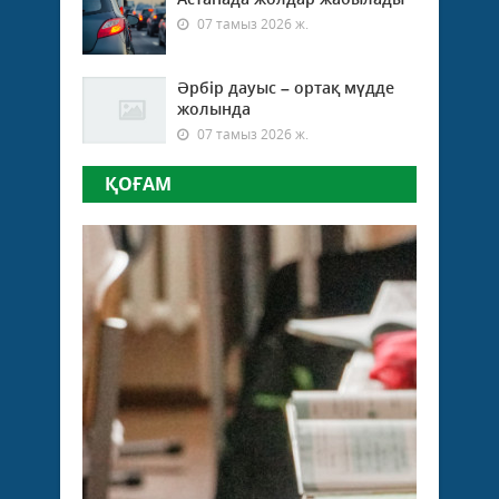
07 тамыз 2026 ж.
Әрбір дауыс – ортақ мүдде
жолында
07 тамыз 2026 ж.
ҚОҒАМ