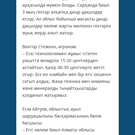
арқасында мүмкін болды. Сарқанда биыл
3 мың гектар алқапқа дәнді-дақылдар
егілді. Ал облыс бойынша масақты дәнді-
дақылдар көлемі жарты миллион гектарға
жуық жерді алып жатыр.
Виктор Стежкин, агроном:
– Ескі технологиямен жұмыс істеген
уақытта өнімділік 15-20 центнерден
аспайтын. Қазір 40-50 центнерге жетіп
отыр. Біз екі комбайн мен бір егіс кешенін
сатып алдық. Жаңа техника мен химияны
және минералды тыңайтқыштарды
қолданып жатырмыз.
Есім Айтуов, облыстық ауыл
шаруашылығы басқармасының бөлім
басшысы:
– Егіс көлемі биыл Алматы облысы