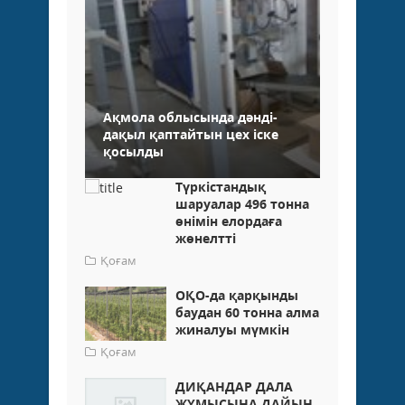
Ақмола облысында дәнді-
дақыл қаптайтын цех іске
қосылды
Түркістандық
шаруалар 496 тонна
өнімін елордаға
жөнелтті
Қоғам
ОҚО-да қарқынды
баудан 60 тонна алма
жиналуы мүмкін
Қоғам
ДИҚАНДАР ДАЛА
ЖҰМЫСЫНА ДАЙЫН