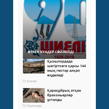
ӨТКЕН КҮНДЕР СӨЙЛЕЙДІ
Қызылордада
шегірткеге қарсы 144
мың гектар алқап
өңделеді
Қоғам
Қарақұйрық атқан
браконьерлер
ұсталды
Оқиғалар