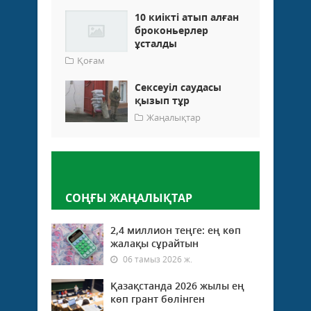
10 киікті атып алған
броконьерлер
ұсталды
Қоғам
Сексеуіл саудасы
қызып тұр
Жаңалықтар
Пікір қалдыру
СОҢҒЫ ЖАҢАЛЫҚТАР
2,4 миллион теңге: ең көп
жалақы сұрайтын
06 тамыз 2026 ж.
Қазақстанда 2026 жылы ең
көп грант бөлінген