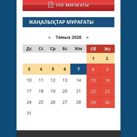
PDF МҰРАҒАТЫ
ЖАҢАЛЫҚТАР МҰРАҒАТЫ
«
Тамыз 2026 »
Дс
Сс
Ср
Бс
Жм
Сб
Жс
1
2
3
4
5
6
7
8
9
10
11
12
13
14
15
16
17
18
19
20
21
22
23
24
25
26
27
28
29
30
31