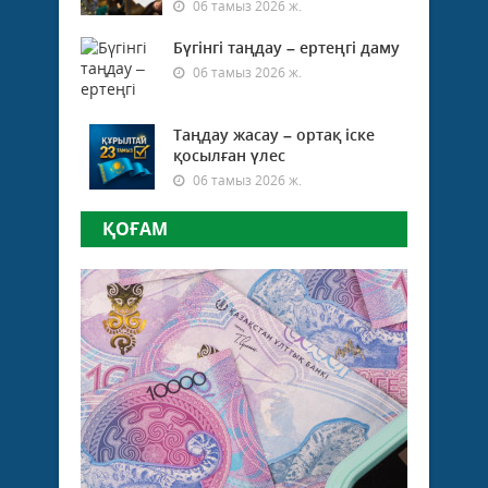
06 тамыз 2026 ж.
Бүгінгі таңдау – ертеңгі даму
06 тамыз 2026 ж.
Таңдау жасау – ортақ іске
қосылған үлес
06 тамыз 2026 ж.
ҚОҒАМ