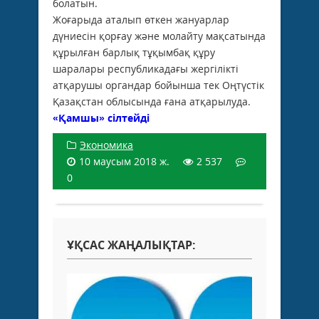
болатын.
Жоғарыда аталып өткен жануарлар
дүниесін қорғау және молайту мақсатында
құрылған барлық тұқымбақ құру
шаралары республикадағы жергілікті
атқарушы органдар бойынша тек Оңтүстік
Қазақстан облысында ғана атқарылуда.
«Қамшы» сілтейді
Экономика
10 маусым 2018 ж.
2 537
0
ҰҚСАС ЖАҢАЛЫҚТАР: