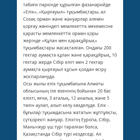
табиғи паркінде құрылған фазанарийде
«Елік», «Қырғауыл» тұқымбақтары, ал
Созақ орман және жануарлар әлемін
қорғау жөніндегі мемлекеттік мекемесіне
қарасты мемлеккеттік орман қоры
жерінде «Құлан мен қарақұйрық»
тұқымбақтары жасақталған. Ондағы 200
гектар аумақта құлан және қарақұйрық, 10
гектар жерде Сібір елігі мен 2 гектар
аумақта қырғауыл құсын қолдан өсіру
жоспарлануда.
Осы жылы елік тұқымбағына Алматы
облысының Іле өзенінің бойынан 20 бас
елікті, яғни, 3 аталық, 12 аналық және 5
төлін аулап, алып келу көзделуде. Елік -
бұғылар тұқымдасына жататын жұптұяқты,
сүтқоректі жануар. Еліктің Еуропа, Сібір,
Маньчжур үш түрі таралған болса,
Қазақстанда Сібір түрі кездеседі. Ал