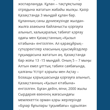
жоспарлануда. Құлан – тақтұяқтылар
отрядына жататын жабайы жылқы. Қазір
Қазақстанда 3 мыңдай құлан бар.
Құланның саны дүниежүзінде жылдан-
жылға азаюына байланысты қорғауға
алынып, халықаралық табиғат қорғау
одағы мен Қазақстанның «Қызыл
кітабына» енгізілген. Ал қарақұйрық–
сүтқоректілер класының қуысмүйізділер
тұқымдасына жататын аң. Қазақстанда
бар-жоғы 13 -15 мыңдай. Оның 5 – 7 мыңы
Алтын емел ұлттық табиғи саябағында,
қалғаны Үстірт қорығы мен Ақтау –
Бозащы қорықшасында қорғауға алынып,
Қазақстанның «Қызыл кітабына»
енгізілген. Бұған дейін, яғни, 2000 жылы
Сырдария өзенінің жағасындағы
мемлекеттік орман қоры жерлерінде
«Бұхар бұғылары тұқымбағы» құрылған