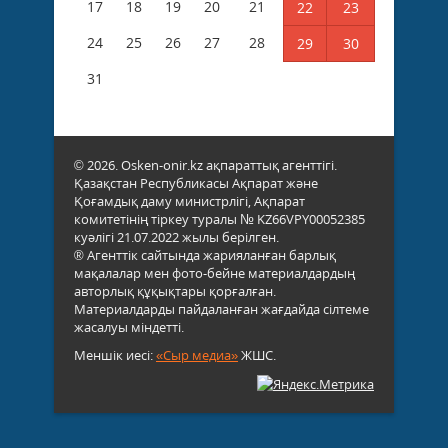
17
18
19
20
21
22
23
24
25
26
27
28
29
30
31
© 2026. Osken-onir.kz ақпараттық агенттігі.
Қазақстан Республикасы Ақпарат және
Қоғамдық даму министрлігі, Ақпарат
комитетінің тіркеу туралы № KZ66VPY00052385
куәлігі 21.07.2022 жылы берілген.
® Агенттік сайтында жарияланған барлық
мақалалар мен фото-бейне материалдардың
авторлық құқықтары қорғалған.
Материалдарды пайдаланған жағдайда сілтеме
жасалуы міндетті.
Меншік иесі:
«Сыр медиа»
ЖШС.