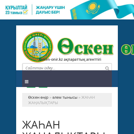
Osken-onir.kz ақпараттық агенттігі
Өскен өңір
»
әлем тынысы
» ЖАҺАН
ЖАҢАЛЫҚТАРЫ
ЖАҺАН