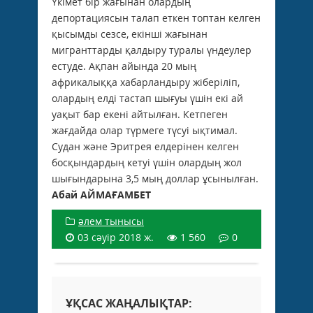
Үкімет бір жағынан олардың
депортациясын талап еткен топтан келген
қысымды сезсе, екінші жағынан
мигранттарды қалдыру туралы үндеулер
естуде. Ақпан айында 20 мың
африкалыққа хабарландыру жіберіліп,
олардың елді тастап шығуы үшін екі ай
уақыт бар екені айтылған. Кетпеген
жағдайда олар түрмеге түсуі ықтимал.
Судан және Эритрея елдерінен келген
босқындардың кетуі үшін олардың жол
шығындарына 3,5 мың доллар ұсынылған.
Абай АЙМАҒАМБЕТ
әлем тынысы
03 сәуір 2018 ж.
1 560
0
ҰҚСАС ЖАҢАЛЫҚТАР: