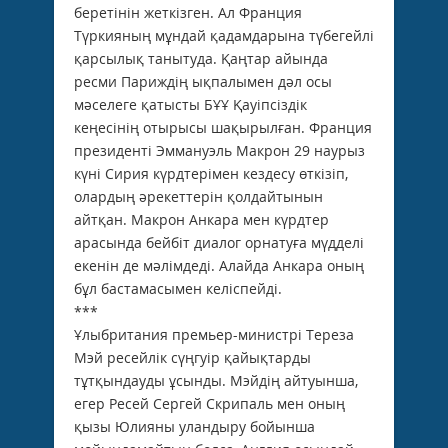
беретінін жеткізген. Ал Франция
Түркияның мұндай қадамдарына түбегейлі
қарсылық танытуда. Қаңтар айында
ресми Париждің ықпалымен дәл осы
мәселеге қатысты БҰҰ Қауіпсіздік
кеңесінің отырысы шақырылған. Франция
президенті Эммануэль Макрон 29 наурыз
күні Сирия күрдтерімен кездесу өткізіп,
олардың әрекеттерін қолдайтынын
айтқан. Макрон Анкара мен күрдтер
арасында бейбіт диалог орнатуға мүдделі
екенін де мәлімдеді. Алайда Анкара оның
бұл бастамасымен келіспейді.
***
Ұлыбритания премьер-министрі Тереза
Мэй ресейлік сүңгуір қайықтарды
тұтқындауды ұсынды. Мэйдің айтуынша,
егер Ресей Сергей Скрипаль мен оның
қызы Юлияны уландыру бойынша