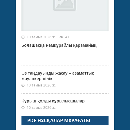
10 тамыз 2026 ж.
41
Болашаққа немқұрайлы қарамайық
Өз таңдауыңды жасау – азаматтық
жауапкершілік
10 тамыз 2026 ж.
Құрыш қолды құрылысшылар
10 тамыз 2026 ж.
PDF НҰСҚАЛАР МҰРАҒАТЫ