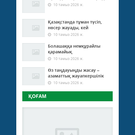
10 тамыз 2026 ж.
Қазақстанда тұман түсіп,
нөсер жауады, кей
10 тамыз 2026 ж.
Болашаққа немқұрайлы
қарамайық
10 тамыз 2026 ж.
Өз таңдауыңды жасау –
азаматтық жауапкершілік
10 тамыз 2026 ж.
ҚОҒАМ