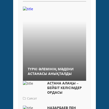
ТҮРКІ ӘЛЕМІНІҢ МӘДЕНИ
АСТАНАСЫ АНЫҚТАЛДЫ
АСТАНА АЛАҢЫ –
БЕЙБІТ КЕЛІСІМДЕР
ОРДАСЫ
Саясат
НАЗАРБАЕВ ПЕН