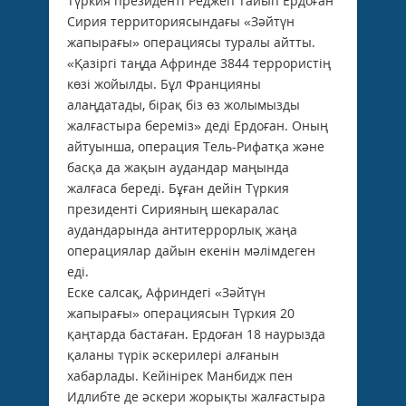
Түркия президенті Реджеп Тайып Ердоған
Сирия территориясындағы «Зәйтүн
жапырағы» операциясы туралы айтты.
«Қазіргі таңда Афринде 3844 террористің
көзі жойылды. Бұл Францияны
алаңдатады, бірақ біз өз жолымызды
жалғастыра береміз» деді Ердоған. Оның
айтуынша, операция Тель-Рифатқа және
басқа да жақын аудандар маңында
жалғаса береді. Бұған дейін Түркия
президенті Сирияның шекаралас
аудандарында антитеррорлық жаңа
операциялар дайын екенін мәлімдеген
еді.
Еске салсақ, Африндегі «Зәйтүн
жапырағы» операциясын Түркия 20
қаңтарда бастаған. Ердоған 18 наурызда
қаланы түрік әскерилері алғанын
хабарлады. Кейінірек Манбидж пен
Идлибте де әскери жорықты жалғастыра