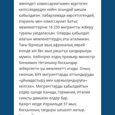
жөніндегі комиссариатымен жүргізген
келіссөздерден кейін осындай шешім
қабылдаған. Хабарламада көрсетілгендей,
Израиль мен комиссариат Батыс
мемлекеттеріне 16 250 мигрантты жіберу
туралы уағдаласқан. Оларды қабылдап
алатын мемлекеттердің аты аталмаған.
Тағы бірнеше мың африкалық еврей
елінде әлі бес жыл уақытқа қалдырылуы
мүмкін. Кейінірек елдің премьер-министрі
Биньямин Нетаньяху босқындар
жіберілетін үш мемлекетті атады. Оның
сөзінше, БҰҰ мигранттарды аттындыруды
«ұйымдастыру мен қаржыландыруға»
келіскен. Мигранттарды қабылдайтын
елдер ішінде Канада, Германия, Италия
сияқты дамыған елдер бар.
Қазіргі кезде Израильде 37 мың
босқынның тағдыры шешіліп жатыр.