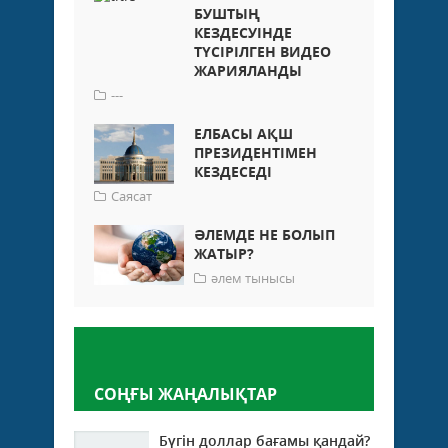
БУШТЫҢ
КЕЗДЕСУІНДЕ
ТҮСІРІЛГЕН ВИДЕО
ЖАРИЯЛАНДЫ
---
ЕЛБАСЫ АҚШ
ПРЕЗИДЕНТІМЕН
КЕЗДЕСЕДІ
Саясат
ӘЛЕМДЕ НЕ БОЛЫП
ЖАТЫР?
әлем тынысы
Пікір қалдыру
СОҢҒЫ ЖАҢАЛЫҚТАР
Бүгін доллар бағамы қандай?