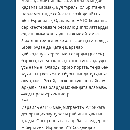
мойындамайтын болса, Англия осындай
қадамға бармақ. Бұл туралы ол британия
парламентінде сөйлеген сөзінде айтты.
«Біз Еуропалық Одақ және НАТО бойынша
серіктестерімізге ресейлік дипломаттарды
елден шығарғаны үшін алғыс айтамыз.
Лихтенштейнге жеке алғыс айтқым келеді.
Бірақ бұдан да қатаң шаралар
қабылдануы керек. Мен олардың (Ресей)
барлық сүңгуір қайықтарын тұтқындауды
ұсынамын. Оларды әрбір портта, теңіз бен
мұхиттың кез келген бұрышында тұтқынға
алу қажет. Ресейді әскери күшінен айыру
арқылы ғана оларды мойындата аламыз»,
–деді премьер-министр.
***
Израиль елі 16 мың мигрантты Африкаға
депортациялау туралы райынан қайтып
қалды. Оның орнына олар батыс елдеріне
жіберілмек. Израиль БҰҰ босқындар