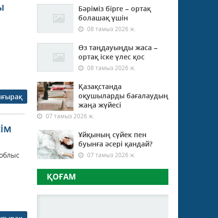
ы
Бәріміз бірге – ортақ
болашақ үшін
08 тамыз 2026 ж.
Өз таңдауыңды жаса –
ортақ іске үлес қос
08 тамыз 2026 ж.
Қазақстанда
оқушыларды бағалаудың
ығырақ
жаңа жүйесі
07 тамыз 2026 ж.
сім
Ұйқының сүйек пен
буынға әсері қандай?
 облыс
07 тамыз 2026 ж.
ҚОҒАМ