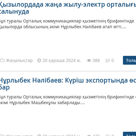
Қызылордада жаңа жылу-электр орталығ
салынуда
Бұл туралы Орталық коммуникациялар қызметінің брифингінде
Қызылорда облысының әкімі Нұрлыбек Нәлібаев атап өтті....
Жаңалықтар
20 қараша 2024 ж.
388
0
Тол
Нұрлыбек Нәлібаев: Күріш экспортында ө
бар
Бұл туралы Орталық коммуникациялар қызметінің брифингінде
әкімі Нұрлыбек Машбекұлы хабарлады....