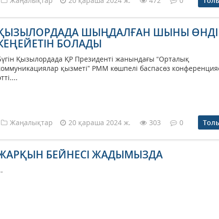
Жаңалықтар
20 қараша 2024 ж.
472
0
Тол
ҚЫЗЫЛОРДАДА ШЫҢДАЛҒАН ШЫНЫ ӨНДІР
КЕҢЕЙЕТІН БОЛАДЫ
Бүгін Қызылордада ҚР Президенті жанындағы “Орталық
коммуникациялар қызметі” РММ көшпелі баспасөз конференци
тті....
Жаңалықтар
20 қараша 2024 ж.
303
0
Тол
ЖАРҚЫН БЕЙНЕСІ ЖАДЫМЫЗДА
..