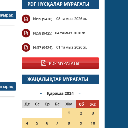
PDF НҰСҚАЛАР МҰРАҒАТЫ
ығырақ
08 тамыз 2026 ж.
№59 (9426).
04 тамыз 2026 ж.
№58 (9425)
01 тамыз 2026 ж.
№57 (9424).
PDF МҰРАҒАТЫ
ЖАҢАЛЫҚТАР МҰРАҒАТЫ
ығырақ
«
Қараша 2024
»
Дс
Сс
Ср
Бс
Жм
Сб
Жс
1
2
3
4
5
6
7
8
9
10