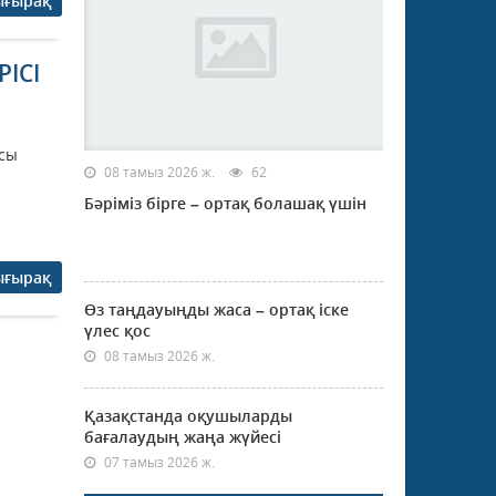
ығырақ
ІСІ
ясы
08 тамыз 2026 ж.
62
Бәріміз бірге – ортақ болашақ үшін
ығырақ
Өз таңдауыңды жаса – ортақ іске
үлес қос
08 тамыз 2026 ж.
Қазақстанда оқушыларды
бағалаудың жаңа жүйесі
07 тамыз 2026 ж.