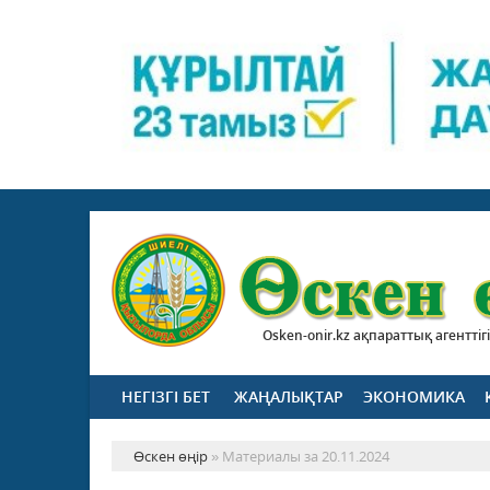
Osken-onir.kz ақпараттық агенттігі
НЕГІЗГІ БЕТ
ЖАҢАЛЫҚТАР
ЭКОНОМИКА
Өскен өңір
» Материалы за 20.11.2024