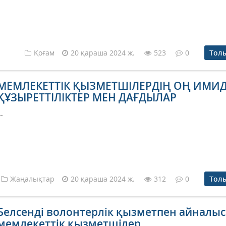
Қоғам
20 қараша 2024 ж.
523
0
Тол
МЕМЛЕКЕТТІК ҚЫЗМЕТШІЛЕРДІҢ ОҢ ИМИД
ҚҰЗЫРЕТТІЛІКТЕР МЕН ДАҒДЫЛАР
..
Жаңалықтар
20 қараша 2024 ж.
312
0
Тол
Белсенді волонтерлік қызметпен айналы
мемлекеттік қызметшілер