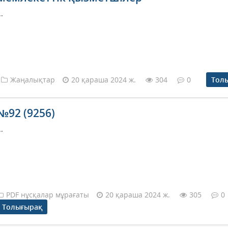
..
Жаңалықтар
20 қараша 2024 ж.
304
0
Тол
№92 (9256)
..
PDF нұсқалар мұрағаты
20 қараша 2024 ж.
305
0
Толығырақ