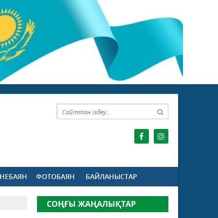
НЕБАЯН
ФОТОБАЯН
БАЙЛАНЫСТАР
СОҢҒЫ ЖАҢАЛЫҚТАР