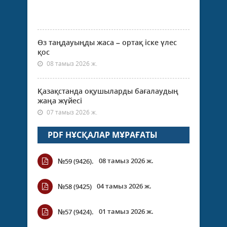
Өз таңдауыңды жаса – ортақ іске үлес
қос
08 тамыз 2026 ж.
Қазақстанда оқушыларды бағалаудың
жаңа жүйесі
07 тамыз 2026 ж.
PDF НҰСҚАЛАР МҰРАҒАТЫ
08 тамыз 2026 ж.
№59 (9426).
04 тамыз 2026 ж.
№58 (9425)
01 тамыз 2026 ж.
№57 (9424).