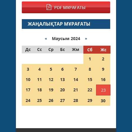
PDF МҰРАҒАТЫ
ЖАҢАЛЫҚТАР МҰРАҒАТЫ
«
Маусым 2024
»
Дс
Сс
Ср
Бс
Жм
Сб
Жс
1
2
3
4
5
6
7
8
9
10
11
12
13
14
15
16
17
18
19
20
21
22
23
24
25
26
27
28
29
30