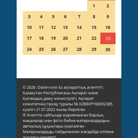
1
2
3
4
5
6
7
8
9
10
11
12
13
14
15
16
17
18
19
20
21
22
23
24
25
26
27
28
29
30
© 2026. Osken-onir.kz ақпараттық агенттігі.
Қазақстан Республикасы Ақпарат және
Қоғамдық даму министрлігі, Ақпарат
комитетінің тіркеу туралы № KZ66VPY00052385
куәлігі 21.07.2022 жылы берілген.
® Агенттік сайтында жарияланған барлық
мақалалар мен фото-бейне материалдардың
авторлық құқықтары қорғалған.
Материалдарды пайдаланған жағдайда сілтеме
жасалуы міндетті.