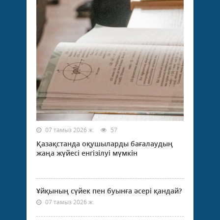
07 тамыз 2026 ж.
57
Қазақстанда оқушыларды бағалаудың
жаңа жүйесі енгізілуі мүмкін
Ұйқының сүйек пен буынға әсері қандай?
07 тамыз 2026 ж.