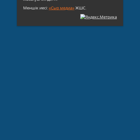
Меншік иесі:
«Сыр медиа»
ЖШС.