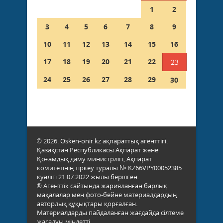
1
2
3
4
5
6
7
8
9
10
11
12
13
14
15
16
17
18
19
20
21
22
23
24
25
26
27
28
29
30
© 2026. Osken-onir.kz ақпараттық агенттігі.
Қазақстан Республикасы Ақпарат және
Қоғамдық даму министрлігі, Ақпарат
комитетінің тіркеу туралы № KZ66VPY00052385
куәлігі 21.07.2022 жылы берілген.
® Агенттік сайтында жарияланған барлық
мақалалар мен фото-бейне материалдардың
авторлық құқықтары қорғалған.
Материалдарды пайдаланған жағдайда сілтеме
жасалуы міндетті.