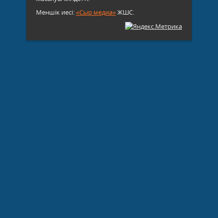
Меншік иесі:
«Сыр медиа»
ЖШС.