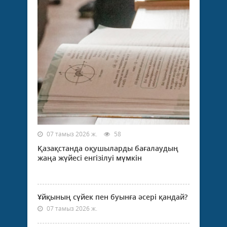
07 тамыз 2026 ж.
58
Қазақстанда оқушыларды бағалаудың
жаңа жүйесі енгізілуі мүмкін
Ұйқының сүйек пен буынға әсері қандай?
07 тамыз 2026 ж.