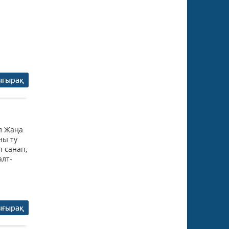
ығырақ
өл Жаңа
ны ту
п санап,
алт-
ығырақ