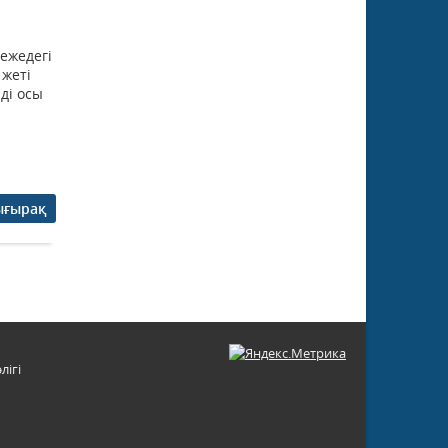
ежедегі
 жеті
ді осы
ығырақ
лігі