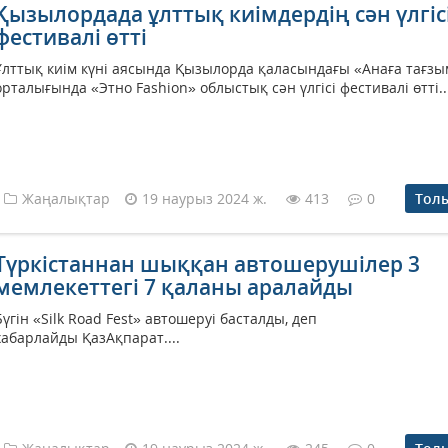
Қызылордада ұлттық киімдердің сән үлгіс
фестивалі өтті
Ұлттық киім күні аясында Қызылорда қаласындағы «Анаға тағзы
орталығында «Этно Fashion» облыстық сән үлгісі фестивалі өтті...
Жаңалықтар
19 наурыз 2024 ж.
413
0
Тол
Түркістаннан шыққан автошерушілер 3
мемлекеттегі 7 қаланы аралайды
Бүгін «Silk Road Fest» автошеруі басталды, деп
хабарлайды ҚазАқпарат....