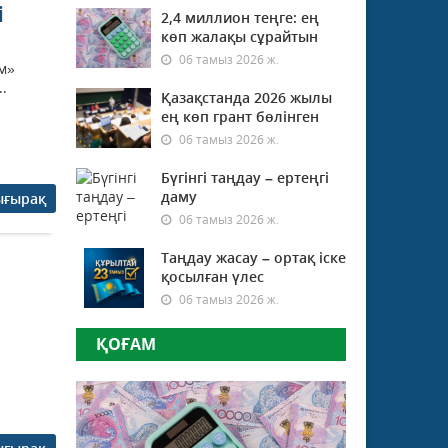
і
2,4 миллион теңге: ең
көп жалақы сұрайтын
06 тамыз 2026 ж.
м»
.
Қазақстанда 2026 жылы
ең көп грант бөлінген
06 тамыз 2026 ж.
Бүгінгі таңдау – ертеңгі
даму
ығырақ
06 тамыз 2026 ж.
Таңдау жасау – ортақ іске
қосылған үлес
06 тамыз 2026 ж.
ҚОҒАМ