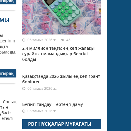
ығырақ
амы
сы
06 тамыз 2026 ж.
46
шенінің
ақта
2,4 миллион теңге: ең көп жалақы
ырылады.
сұрайтын мамандықтар белгілі
болды
ығырақ
Қазақстанда 2026 жылы ең көп грант
бөлінген
06 тамыз 2026 ж.
р. Соның
Бүгінгі таңдау – ертеңгі даму
йтын
06 тамыз 2026 ж.
бәсіз.
 етекті
PDF НҰСҚАЛАР МҰРАҒАТЫ