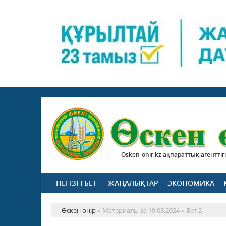
Osken-onir.kz ақпараттық агенттігі
НЕГІЗГІ БЕТ
ЖАҢАЛЫҚТАР
ЭКОНОМИКА
Өскен өңір
» Материалы за 19.03.2024 » Бет 2