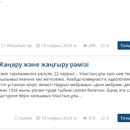
..
Жаңалықтар
19 наурыз 2024 ж.
288
0
Тол
Жаңару және жаңғыру рәмізі
Көне тарихымызға үңілсек, 22 нау­рыз – Ұлыстың ұлы күні һәм т
жылымыз екеніне көз жет­кіземіз. Алайда коммунистік идео­логия
етіп ұстанған кеңес өкіметі Наурыз мейрамын «діни мейрам» де
оған 1926 жылы ресми түрде тыйым салған болатын. Бірақ ата с
дәстүріне берік халқымыз Ұлыстың ұлы...
Қоғам
19 наурыз 2024 ж.
376
0
Тол