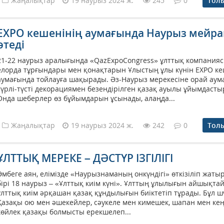
Жаңалықтар
19 наурыз 2024 ж.
245
0
Тол
EXPO кешенінің аумағында Наурыз мейр
өтеді
21-22 наурыз аралығында «QazExpoCongress» ұлттық компания
елорда тұрғындары мен қонақтарын Ұлыстың ұлы күнін EXPO ке
аумағында тойлауға шақырады. Әз-Наурыз мерекесіне орай аум
түрлі-түсті декорациямен безендірілген қазақ ауылы ұйымдаст
Онда шеберлер өз бұйымдарын ұсынады, алаңда...
Жаңалықтар
19 наурыз 2024 ж.
242
0
Тол
ҰЛТТЫҚ МЕРЕКЕ – ДӘСТҮР ІЗГІЛІГІ
Әмбеге аян, елімізде «Наурызнаманың онкүндігі» өткізіліп жаты
бірі 18 наурыз – «Ұлттық киім күні». Ұлттың ұлылығын айшықта
ұлттық киім әрқашан қазақ құндылығын биіктетіп тұрады. Бұл шү
Қазақы ою мен әшекейлер, сәукеле мен кимешек, шапан мен кең
көйлек қазақы болмысты ерекшелеп...