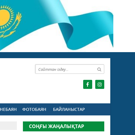
НЕБАЯН
ФОТОБАЯН
БАЙЛАНЫСТАР
СОҢҒЫ ЖАҢАЛЫҚТАР