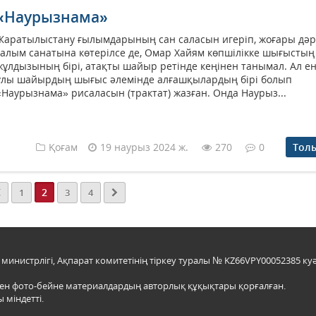
«Наурызнама»
Жаратылыстану ғылымдарының сан саласын игеріп, жоғары дәр
ғалым санатына көтерілсе де, Омар Хайям көпшілікке шығыстың
жұлдызының бірі, атақты шайыр ретінде кеңінен танымал. Ал ен
ұлы шайырдың шығыс әлемінде алғашқылардың бірі болып
«Наурызнама» рисаласын (трактат) жазған. Онда Наурыз...
Қоғам
19 наурыз 2024 ж.
270
0
Тол
2
1
3
4
инистрлігі, Ақпарат комитетінің тіркеу туралы № KZ66VPY00052385 куә
мен фото-бейне материалдардың авторлық құқықтары қорғалған.
 міндетті.