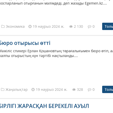
жоспарланып отырғанын мәлімдеді, деп жазады Egemen.kz....
Экономика
19 наурыз 2024 ж.
2 130
0
Тол
Бюро отырысы өтті
Мәжіліс спикері Ерлан Қошановтың төрағалығымен бюро өтіп, а
жалпы отырыстың күн тәртібі нақтыланды....
Жаңалықтар
19 наурыз 2024 ж.
328
0
Тол
БІРЛІГІ ЖАРАСҚАН БЕРЕКЕЛІ АУЫЛ