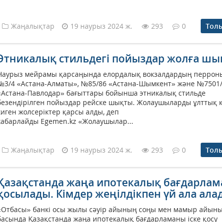
Жаңалықтар
19 наурыз 2024 ж.
293
0
Тол
Этникалық стильдегі пойыздар жолға ш
Наурыз мейрамы қарсаңында елордалық вокзалдардың перрон
№3/4 «Астана-Алматы», №85/86 «Астана-Шымкент» және №7501
«Астана-Павлодар» бағыттары бойынша этникалық стильде
безендірілген пойыздар рейске шықты. Жолаушыларды ұлттық 
киген жолсеріктер қарсы алды, деп
хабарлайды Egemen.kz «Жолаушылар...
Жаңалықтар
19 наурыз 2024 ж.
293
0
Тол
Қазақстанда жаңа ипотекалық бағдарлама
қосылады. Кімдер жеңілдікпен үй ала ала
«Отбасы» банкі осы жылы сәуір айының соңы мен мамыр айын
басында Қазақстанда жаңа ипотекалық бағдарламаны іске қосу