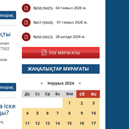
04 тамыз 2026 ж.
№58 (9425)
ығырақ
01 тамыз 2026 ж.
№57 (9424).
ықты
28 шілде 2026 ж.
№56 (9423)
ынан
/7502
PDF МҰРАҒАТЫ
киім
ЖАҢАЛЫҚТАР МҰРАҒАТЫ
«
Наурыз 2024
»
ығырақ
Дс
Сс
Ср
Бс
Жм
Сб
Жс
1
2
3
 іске
ды?
4
5
6
7
8
9
10
ың
11
12
13
14
15
16
17